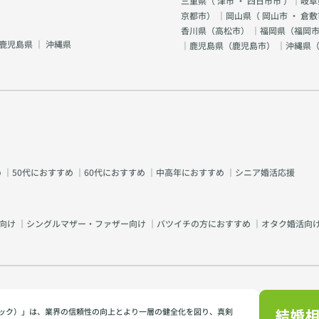
三重県（
津市
・
四日市市
）｜岐阜
京都市
） ｜岡山県（
岡山市
・
倉敷
香川県（
高松市
） ｜福岡県（
福岡市
鹿児島県
｜
沖縄県
｜鹿児島県（
鹿児島市
） ｜沖縄県
め
｜
50代におすすめ
｜
60代におすすめ
｜
中高年におすすめ
｜
シニア婚活応援
向け
｜
シングルマザー・ファザー向け
｜
バツイチの方におすすめ
｜
オタク婚活向
イミック）」は、業界の信頼性の向上とより一層の健全化を図り、真剣