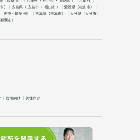
県（
岐阜市
） ｜兵庫県（
神戸市
・
姫路市
）｜京都府（
市
）｜広島県（
広島市
・
福山市
）｜愛媛県（
松山市
） ｜
 - 天神・博多 他
） ｜熊本県（
熊本市
） ｜大分県（
大分市
）
（
那覇市
）
け
｜
女性向け
｜
男性向け