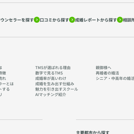
カウンセラーを探す
口コミから探す
成婚レポートから探す
相談
は
TMSが選ばれる理由
親御様へ
特徴
数字で見るTMS
再婚者の婚活
流れ
成婚率が高いわけ
シニア・中高年の婚
ラーとは
成婚を生み出す仕組み
トする
魅力を引き出すスクール
リ
AIマッチング紹介
主要都市から探す