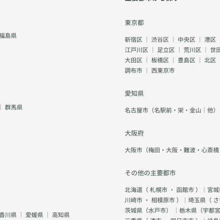
東京都
福島県
新宿区
｜
渋谷区
｜
中央区
｜
港区
江戸川区
｜
足立区
｜
荒川区
｜
世
大田区
｜
板橋区
｜
豊島区
｜
北区
調布市
｜
西東京市
愛知県
｜
群馬県
名古屋市（名駅前・栄・金山｜他）
大阪府
大阪市（梅田・大阪・難波・心斎橋
その他の主要都市
北海道（
札幌市
・
函館市
）｜宮城
川崎市
・
相模原市
）｜埼玉県（
さ
茨城県（
水戸市
） ｜栃木県（
宇都
香川県
｜
愛媛県
｜
高知県