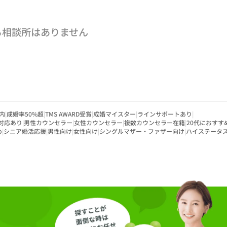
る相談所はありません
内
|
成婚率50%超
|
TMS AWARD受賞
|
成婚マイスター
|
ラインサポートあり
|
対応あり
|
男性カウンセラー
|
女性カウンセラー
|
複数カウンセラー在籍
|
20代におすす
め
|
シニア婚活応援
|
男性向け
|
女性向け
|
シングルマザー・ファザー向け
|
ハイステータ