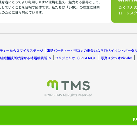
独身者にとってより利用しやすい環境を整え、魅力ある業界として、
たしていくことを目指す団体です。私たちは「JMIC」の理念に賛同
上のために日々努めています。
ティーならスマイルステージ
婚活パーティー・街コンの出会いならTMSイベントポータ
結婚相談所が探せる結婚相談所TV
フリジェリオ（FRIGERIO）
写真スタジオPix-do!
© 2026 TMS All Rights Reserved.
P