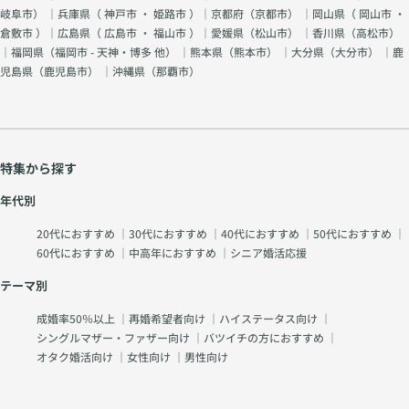
岐阜市
） ｜兵庫県（
神戸市
・
姫路市
）｜京都府（
京都市
） ｜岡山県（
岡山市
・
倉敷市
）｜広島県（
広島市
・
福山市
）｜愛媛県（
松山市
） ｜香川県（
高松市
）
｜福岡県（
福岡市 - 天神・博多 他
） ｜熊本県（
熊本市
） ｜大分県（
大分市
） ｜鹿
児島県（
鹿児島市
） ｜沖縄県（
那覇市
）
特集から探す
年代別
20代におすすめ
｜
30代におすすめ
｜
40代におすすめ
｜
50代におすすめ
｜
60代におすすめ
｜
中高年におすすめ
｜
シニア婚活応援
テーマ別
成婚率50％以上
｜
再婚希望者向け
｜
ハイステータス向け
｜
シングルマザー・ファザー向け
｜
バツイチの方におすすめ
｜
オタク婚活向け
｜
女性向け
｜
男性向け