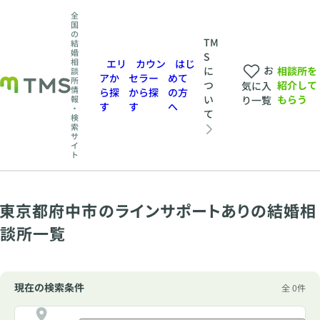
全
国
の
TM
結
婚
S
相
エリ
カウン
はじ
お
相談所を
に
談
アか
セラー
めて
所
紹介して
つ
気に入
情
ら探
から探
の方
もらう
い
報
り一覧
す
す
へ
・
て
検
索
サ
イ
ト
東京都府中市のラインサポートありの結婚相
談所一覧
現在の検索条件
全 0件