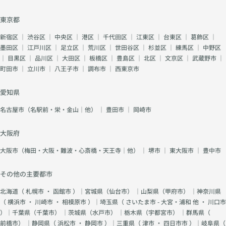
東京都
新宿区
｜
渋谷区
｜
中央区
｜
港区
｜
千代田区
｜
江東区
｜
台東区
｜
葛飾区
｜
墨田区
｜
江戸川区
｜
足立区
｜
荒川区
｜
世田谷区
｜
杉並区
｜
練馬区
｜
中野区
｜
目黒区
｜
品川区
｜
大田区
｜
板橋区
｜
豊島区
｜
北区
｜
文京区
｜
武蔵野市
｜
町田市
｜
立川市
｜
八王子市
｜
調布市
｜
西東京市
愛知県
名古屋市（名駅前・栄・金山｜他）
｜
豊田市
｜
岡崎市
大阪府
大阪市（梅田・大阪・難波・心斎橋・天王寺｜他）
｜
堺市
｜
東大阪市
｜
豊中市
その他の主要都市
北海道（
札幌市
・
函館市
）｜宮城県（
仙台市
） ｜山梨県（
甲府市
） ｜神奈川県
（
横浜市
・
川崎市
・
相模原市
）｜埼玉県（
さいたま市 - 大宮・浦和 他
・
川口市
）｜千葉県（
千葉市
） ｜茨城県（
水戸市
） ｜栃木県（
宇都宮市
） ｜群馬県（
前橋市
） ｜静岡県（
浜松市
・
静岡市
）｜三重県（
津市
・
四日市市
）｜岐阜県（