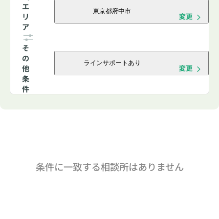
エ
東京都府中市
リ
変更
ア
そ
の
ラインサポートあり
他
変更
条
件
条件に一致する相談所はありません