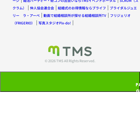
ージ
婚活パーティー・街コンの出会いならTMSイベントポータル
SCRUM（ス
クラム）
仲人協会連合会
結婚式のお得情報ならブライフ
ブライダルジュエ
リー ラ・アーペ
動画で結婚相談所が探せる結婚相談所TV
フリジェリオ
（FRIGERIO）
写真スタジオPix-do!
© 2026 TMS All Rights Reserved.
P
G
T
P