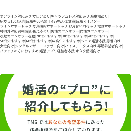
オンライン対応あり
|
サロンあり
|
キャッシュレス対応あり
|
駐車場あり
|
駅から10分以内
|
成婚率50%超
|
TMS AWARD受賞
|
成婚マイスター
|
ラインサポートあり
|
写真撮影サポートあり
|
お見合い同行あり
|
電話サポートあり
|
時間外対応要相談
|
出張対応あり
|
男性カウンセラー
|
女性カウンセラー
|
複数カウンセラー在籍
|
20代におすすめ
|
30代におすすめ
|
40代におすすめ
|
50代におすすめ
|
60代におすすめ
|
中高年におすすめ
|
シニア婚活応援
|
男性向け
|
女性向け
|
シングルマザー・ファザー向け
|
ハイステータス向け
|
再婚希望者向け
|
バツイチの方におすすめ
|
婚活アプリ経験者応援
|
オタク婚活向け