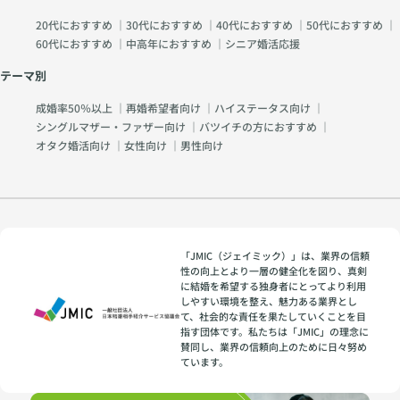
20代におすすめ
｜
30代におすすめ
｜
40代におすすめ
｜
50代におすすめ
｜
60代におすすめ
｜
中高年におすすめ
｜
シニア婚活応援
テーマ別
成婚率50％以上
｜
再婚希望者向け
｜
ハイステータス向け
｜
シングルマザー・ファザー向け
｜
バツイチの方におすすめ
｜
オタク婚活向け
｜
女性向け
｜
男性向け
「JMIC（ジェイミック）」は、業界の信頼
性の向上とより一層の健全化を図り、真剣
に結婚を希望する独身者にとってより利用
しやすい環境を整え、魅力ある業界とし
て、社会的な責任を果たしていくことを目
指す団体です。私たちは「JMIC」の理念に
賛同し、業界の信頼向上のために日々努め
ています。