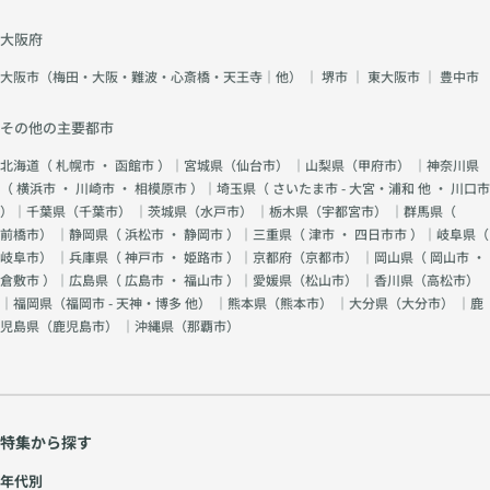
大阪府
大阪市（梅田・大阪・難波・心斎橋・天王寺｜他）
｜
堺市
｜
東大阪市
｜
豊中市
その他の主要都市
北海道（
札幌市
・
函館市
）｜宮城県（
仙台市
） ｜山梨県（
甲府市
） ｜神奈川県
（
横浜市
・
川崎市
・
相模原市
）｜埼玉県（
さいたま市 - 大宮・浦和 他
・
川口市
）｜千葉県（
千葉市
） ｜茨城県（
水戸市
） ｜栃木県（
宇都宮市
） ｜群馬県（
前橋市
） ｜静岡県（
浜松市
・
静岡市
）｜三重県（
津市
・
四日市市
）｜岐阜県（
岐阜市
） ｜兵庫県（
神戸市
・
姫路市
）｜京都府（
京都市
） ｜岡山県（
岡山市
・
倉敷市
）｜広島県（
広島市
・
福山市
）｜愛媛県（
松山市
） ｜香川県（
高松市
）
｜福岡県（
福岡市 - 天神・博多 他
） ｜熊本県（
熊本市
） ｜大分県（
大分市
） ｜鹿
児島県（
鹿児島市
） ｜沖縄県（
那覇市
）
特集から探す
年代別