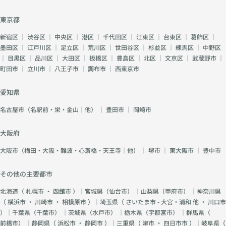
東京都
新宿区
｜
渋谷区
｜
中央区
｜
港区
｜
千代田区
｜
江東区
｜
台東区
｜
葛飾区
｜
墨田区
｜
江戸川区
｜
足立区
｜
荒川区
｜
世田谷区
｜
杉並区
｜
練馬区
｜
中野区
｜
目黒区
｜
品川区
｜
大田区
｜
板橋区
｜
豊島区
｜
北区
｜
文京区
｜
武蔵野市
｜
町田市
｜
立川市
｜
八王子市
｜
調布市
｜
西東京市
愛知県
名古屋市（名駅前・栄・金山｜他）
｜
豊田市
｜
岡崎市
大阪府
大阪市（梅田・大阪・難波・心斎橋・天王寺｜他）
｜
堺市
｜
東大阪市
｜
豊中市
その他の主要都市
北海道（
札幌市
・
函館市
）｜宮城県（
仙台市
） ｜山梨県（
甲府市
） ｜神奈川県
（
横浜市
・
川崎市
・
相模原市
）｜埼玉県（
さいたま市 - 大宮・浦和 他
・
川口市
）｜千葉県（
千葉市
） ｜茨城県（
水戸市
） ｜栃木県（
宇都宮市
） ｜群馬県（
前橋市
） ｜静岡県（
浜松市
・
静岡市
）｜三重県（
津市
・
四日市市
）｜岐阜県（