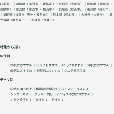
岐阜市
） ｜兵庫県（
神戸市
・
姫路市
）｜京都府（
京都市
） ｜岡山県（
岡山市
・
倉敷市
）｜広島県（
広島市
・
福山市
）｜愛媛県（
松山市
） ｜香川県（
高松市
）
｜福岡県（
福岡市 - 天神・博多 他
） ｜熊本県（
熊本市
） ｜大分県（
大分市
） ｜鹿
児島県（
鹿児島市
） ｜沖縄県（
那覇市
）
特集から探す
年代別
20代におすすめ
｜
30代におすすめ
｜
40代におすすめ
｜
50代におすすめ
｜
60代におすすめ
｜
中高年におすすめ
｜
シニア婚活応援
テーマ別
成婚率50％以上
｜
再婚希望者向け
｜
ハイステータス向け
｜
シングルマザー・ファザー向け
｜
バツイチの方におすすめ
｜
オタク婚活向け
｜
女性向け
｜
男性向け