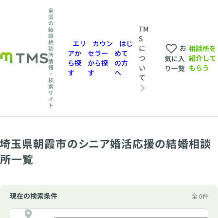
全
国
の
TM
結
婚
S
相
エリ
カウン
はじ
お
相談所を
に
談
アか
セラー
めて
所
紹介して
つ
気に入
情
ら探
から探
の方
もらう
い
報
り一覧
す
す
へ
・
て
検
索
サ
イ
ト
埼玉県朝霞市のシニア婚活応援の結婚相談
所一覧
現在の検索条件
全 0件