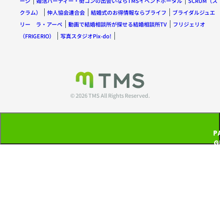
ージ
婚活パーティー・街コンの出会いならTMSイベントポータル
SCRUM（ス
クラム）
仲人協会連合会
結婚式のお得情報ならブライフ
ブライダルジュエ
リー ラ・アーペ
動画で結婚相談所が探せる結婚相談所TV
フリジェリオ
（FRIGERIO）
写真スタジオPix-do!
© 2026 TMS All Rights Reserved.
P
G
T
P