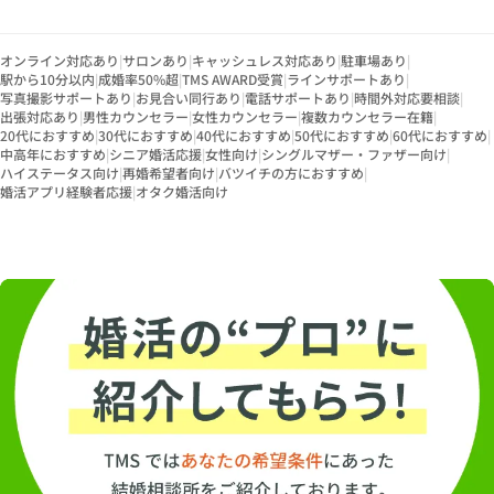
オンライン対応あり
|
サロンあり
|
キャッシュレス対応あり
|
駐車場あり
|
駅から10分以内
|
成婚率50%超
|
TMS AWARD受賞
|
ラインサポートあり
|
写真撮影サポートあり
|
お見合い同行あり
|
電話サポートあり
|
時間外対応要相談
|
出張対応あり
|
男性カウンセラー
|
女性カウンセラー
|
複数カウンセラー在籍
|
20代におすすめ
|
30代におすすめ
|
40代におすすめ
|
50代におすすめ
|
60代におすすめ
|
中高年におすすめ
|
シニア婚活応援
|
女性向け
|
シングルマザー・ファザー向け
|
ハイステータス向け
|
再婚希望者向け
|
バツイチの方におすすめ
|
婚活アプリ経験者応援
|
オタク婚活向け