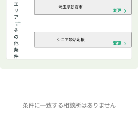
エ
埼玉県朝霞市
リ
変更
ア
そ
の
シニア婚活応援
他
変更
条
件
条件に一致する相談所はありません