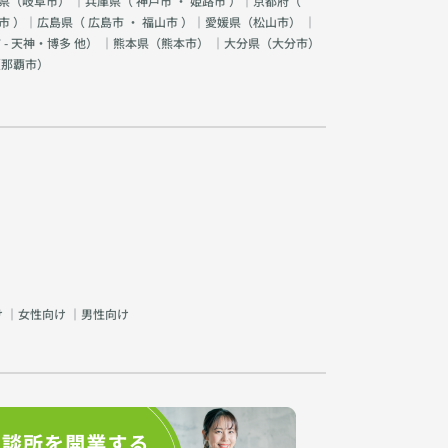
県（
岐阜市
） ｜兵庫県（
神戸市
・
姫路市
）｜京都府（
市
）｜広島県（
広島市
・
福山市
）｜愛媛県（
松山市
） ｜
 - 天神・博多 他
） ｜熊本県（
熊本市
） ｜大分県（
大分市
）
（
那覇市
）
け
｜
女性向け
｜
男性向け