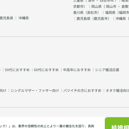
三重県（
津市
・
四日市市
）｜岐阜
京都市
） ｜岡山県（
岡山市
・
倉敷
香川県（
高松市
） ｜福岡県（
福岡市
鹿児島県
｜
沖縄県
｜鹿児島県（
鹿児島市
） ｜沖縄県
め
｜
50代におすすめ
｜
60代におすすめ
｜
中高年におすすめ
｜
シニア婚活応援
向け
｜
シングルマザー・ファザー向け
｜
バツイチの方におすすめ
｜
オタク婚活向
イミック）」は、業界の信頼性の向上とより一層の健全化を図り、真剣