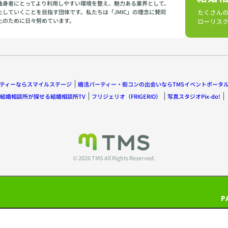
独身者にとってより利用しやすい環境を整え、魅力ある業界として、
たしていくことを目指す団体です。私たちは「JMIC」の理念に賛同
上のために日々努めています。
ティーならスマイルステージ
婚活パーティー・街コンの出会いならTMSイベントポータ
結婚相談所が探せる結婚相談所TV
フリジェリオ（FRIGERIO）
写真スタジオPix-do!
© 2026 TMS All Rights Reserved.
P