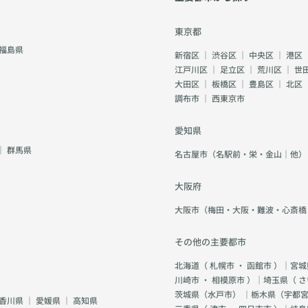
東京都
福島県
新宿区
｜
渋谷区
｜
中央区
｜
港区
江戸川区
｜
足立区
｜
荒川区
｜
世
大田区
｜
板橋区
｜
豊島区
｜
北区
調布市
｜
西東京市
愛知県
｜
群馬県
名古屋市（名駅前・栄・金山｜他）
大阪府
大阪市（梅田・大阪・難波・心斎橋
その他の主要都市
北海道（
札幌市
・
函館市
）｜宮城
川崎市
・
相模原市
）｜埼玉県（
さ
茨城県（
水戸市
） ｜栃木県（
宇都
香川県
｜
愛媛県
｜
高知県