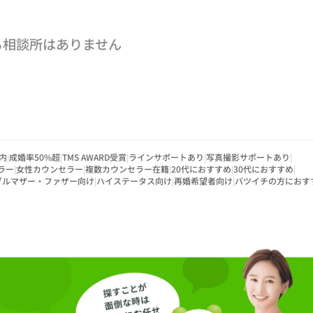
る相談所はありません
内
|
成婚率50%超
|
TMS AWARD受賞
|
ラインサポートあり
|
写真撮影サポートあり
|
ラー
|
女性カウンセラー
|
複数カウンセラー在籍
|
20代におすすめ
|
30代におすすめ
|
グルマザー・ファザー向け
|
ハイステータス向け
|
再婚希望者向け
|
バツイチの方におす