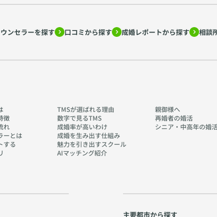
カウンセラーを探す
口コミから探す
成婚レポートから探す
相談
は
TMSが選ばれる理由
親御様へ
特徴
数字で見るTMS
再婚者の婚活
流れ
成婚率が高いわけ
シニア・中高年の婚
ラーとは
成婚を生み出す仕組み
トする
魅力を引き出すスクール
リ
AIマッチング紹介
主要都市から探す