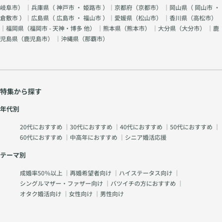
岐阜市
） ｜兵庫県（
神戸市
・
姫路市
）｜京都府（
京都市
） ｜岡山県（
岡山市
・
倉敷市
）｜広島県（
広島市
・
福山市
）｜愛媛県（
松山市
） ｜香川県（
高松市
）
｜福岡県（
福岡市 - 天神・博多 他
） ｜熊本県（
熊本市
） ｜大分県（
大分市
） ｜鹿
児島県（
鹿児島市
） ｜沖縄県（
那覇市
）
特集から探す
年代別
20代におすすめ
｜
30代におすすめ
｜
40代におすすめ
｜
50代におすすめ
｜
60代におすすめ
｜
中高年におすすめ
｜
シニア婚活応援
テーマ別
成婚率50％以上
｜
再婚希望者向け
｜
ハイステータス向け
｜
シングルマザー・ファザー向け
｜
バツイチの方におすすめ
｜
オタク婚活向け
｜
女性向け
｜
男性向け