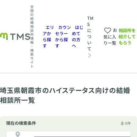
全
国
の
TM
結
婚
S
相
エリ
カウン
はじ
お
相談所を
に
談
アか
セラー
めて
所
紹介して
つ
気に入
情
ら探
から探
の方
もらう
い
報
り一覧
す
す
へ
・
て
検
索
サ
イ
ト
埼玉県朝霞市のハイステータス向けの結婚
相談所一覧
現在の検索条件
全 0件