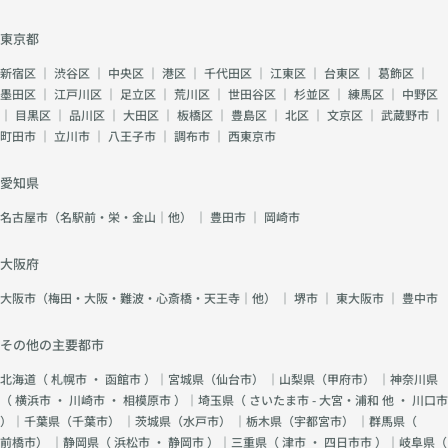
東京都
新宿区
｜
渋谷区
｜
中央区
｜
港区
｜
千代田区
｜
江東区
｜
台東区
｜
葛飾区
｜
墨田区
｜
江戸川区
｜
足立区
｜
荒川区
｜
世田谷区
｜
杉並区
｜
練馬区
｜
中野区
｜
目黒区
｜
品川区
｜
大田区
｜
板橋区
｜
豊島区
｜
北区
｜
文京区
｜
武蔵野市
｜
町田市
｜
立川市
｜
八王子市
｜
調布市
｜
西東京市
愛知県
名古屋市（名駅前・栄・金山｜他）
｜
豊田市
｜
岡崎市
大阪府
大阪市（梅田・大阪・難波・心斎橋・天王寺｜他）
｜
堺市
｜
東大阪市
｜
豊中市
その他の主要都市
北海道（
札幌市
・
函館市
）｜宮城県（
仙台市
） ｜山梨県（
甲府市
） ｜神奈川県
（
横浜市
・
川崎市
・
相模原市
）｜埼玉県（
さいたま市 - 大宮・浦和 他
・
川口市
）｜千葉県（
千葉市
） ｜茨城県（
水戸市
） ｜栃木県（
宇都宮市
） ｜群馬県（
前橋市
） ｜静岡県（
浜松市
・
静岡市
）｜三重県（
津市
・
四日市市
）｜岐阜県（