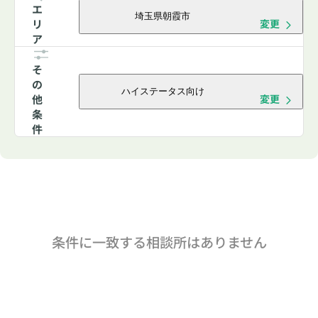
エ
埼玉県朝霞市
リ
変更
ア
そ
の
ハイステータス向け
他
変更
条
件
条件に一致する相談所はありません