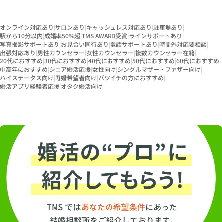
オンライン対応あり
|
サロンあり
|
キャッシュレス対応あり
|
駐車場あり
|
駅から10分以内
|
成婚率50%超
|
TMS AWARD受賞
|
ラインサポートあり
|
写真撮影サポートあり
|
お見合い同行あり
|
電話サポートあり
|
時間外対応要相談
|
出張対応あり
|
男性カウンセラー
|
女性カウンセラー
|
複数カウンセラー在籍
|
20代におすすめ
|
30代におすすめ
|
40代におすすめ
|
50代におすすめ
|
60代におすすめ
|
中高年におすすめ
|
シニア婚活応援
|
女性向け
|
シングルマザー・ファザー向け
|
ハイステータス向け
|
再婚希望者向け
|
バツイチの方におすすめ
|
婚活アプリ経験者応援
|
オタク婚活向け