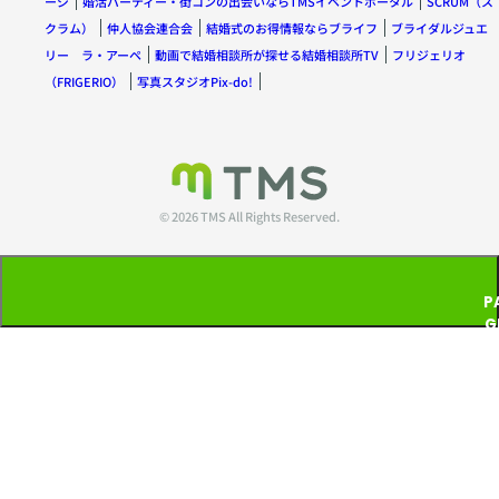
ージ
婚活パーティー・街コンの出会いならTMSイベントポータル
SCRUM（ス
クラム）
仲人協会連合会
結婚式のお得情報ならブライフ
ブライダルジュエ
リー ラ・アーペ
動画で結婚相談所が探せる結婚相談所TV
フリジェリオ
（FRIGERIO）
写真スタジオPix-do!
© 2026 TMS All Rights Reserved.
P
G
T
P