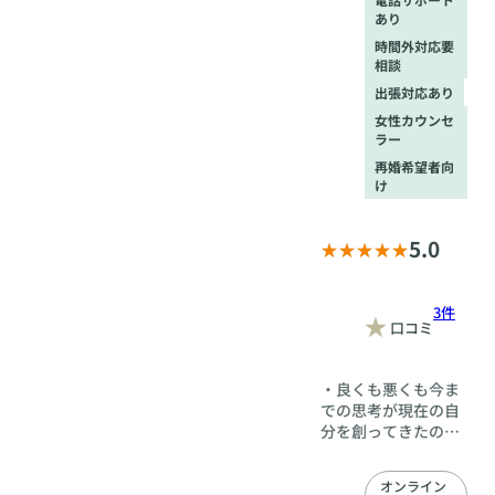
るお相手とのご縁を
あり
丁寧につないでいき
時間外対応要
ます。ここに来ると
相談
少し心が軽くなる。
出張対応あり
そんな場所でありた
い。キセラ婚活サロ
女性カウンセ
ンは、あなたらしい
ラー
輝く未来へ、やさし
再婚希望者向
く寄り添い続けま
け
す。
5.0
3件
口コミ
・良くも悪くも今ま
での思考が現在の自
分を創ってきたので
すね。 結婚をする
には【結婚する為の
オンライン
思考】に変えなけれ