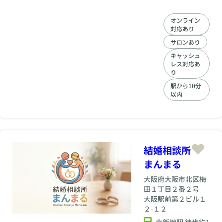
違えない相手選び』
を伝授します！ 結婚
オンライン
相手の正解って⼈そ
対応あり
れぞれです。 た
だ！！経験者だから
サロンあり
わかることですが、
キャッシュ
結婚したら絶対ダメ
レス対応あ
な相手の不正解は明
り
らかなのです。 結婚
駅から10分
してから、「なんで
以内
こんな⼈と結婚して
しまったの？」とい
う最悪な事態を避け
ることができます！
そして結婚相⼿を選
ぶ時には、⾃信を持
結婚相談所
って「この⼈と幸せ
まんまる
な未来を作っていこ
う♪」という気持ちで
大阪府
大阪市北区梅
前に進むことが出来
田１丁目２番２号
ます。
大阪駅前第２ビル１
２‐１２