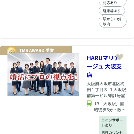
対応あり
ば今までのままで変
化はないでしょう。
駐車場あり
・婚活で良縁を引き
駅から10分
寄せるにはまずは備
以内
わらなければならな
いものが【４つ】あ
ります。 それは
【素直さ】【謙虚
さ】【感謝の気持
ち】そして【思いや
HARUマリア
りの心】です。 こ
ージュ 大阪支
の４つが備わり始め
店
るとお相手の選び方
が変わり【良縁】を
大阪府
大阪市北区梅
引き寄せます。 ・婚
田１丁目３-１大阪駅
活は【妥協】ではな
前第一ビル5階1号室
く【許容】が大切で
す。 妥協は【諦
JR「大阪駅」直
め】が含まれます
結徒歩5分・阪神
が、許容は【受け入
「梅田」駅より
れる心】になりま
ラインサポー
徒歩3分
す。 この違いは大
トあり
きいですよ。 ・１回
男性カウンセ