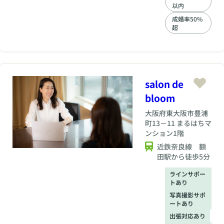
いる会員様はひとり
以内
として同じ方はいら
成婚率50%
っしゃいません。 皆
超
様それぞれの思いや
理想があります。 一
人でも多くの会員様
が理想に近い方との
ご結婚が叶いますよ
う サポートさせて頂
salon de
きます。
bloom
大阪府
東大阪市豊浦
町13－11 まるはちマ
ンション1階
近鉄奈良線 額
田駅から徒歩5分
ラインサポー
トあり
写真撮影サポ
ートあり
出張対応あり