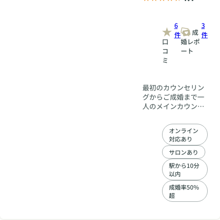
6
3
成
件
件
口
婚レポ
コ
ート
ミ
最初のカウンセリン
グからご成婚まで一
人のメインカウンセ
ラーとサブカウンセ
ラーが、あなたの
オンライン
「専任」として1対1
対応あり
で寄り添います。相
談はもちろん、お見
サロンあり
合いの調整やセッテ
駅から10分
ィング、紹介も専任
以内
のカウンセラーが担
成婚率50%
当致します。また活
超
動期間中の相談・面
談等は何回でも無料
です。