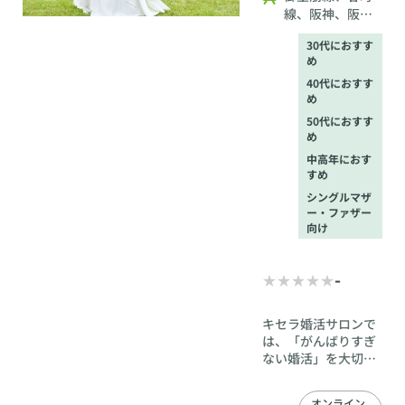
線、阪神、阪急
梅田から7分、堺
30代におすす
筋線扇町駅から6
め
分
40代におすす
め
50代におすす
め
中高年におす
すめ
シングルマザ
ー・ファザー
向け
-
キセラ婚活サロンで
は、「がんばりすぎ
ない婚活」を大切に
しています。婚活は
ときに不安や迷いを
オンライン