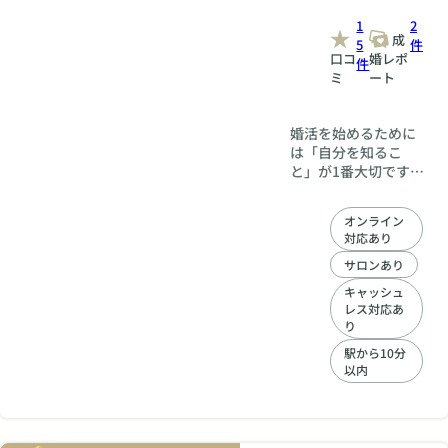
1
2
成
5
件
口コ
婚レポ
件
ミ
ート
婚活を始めるために
は「自分を知るこ
と」が1番大切です。
そのため初回面談で
「恋愛パーソナル診
オンライン
断」を受けていただ
対応あり
きます。 心理テスト
では基本的なご性格
サロンあり
と恋愛力を診断し
キャッシュ
（診断書発行）、そ
レス対応あ
れを踏まえてご自身
り
の生い立ちや過去の
駅から10分
恋愛などについてヒ
以内
ヤリングさせていた
だき上手くいかない
原因を解析します
（恋愛相関図作