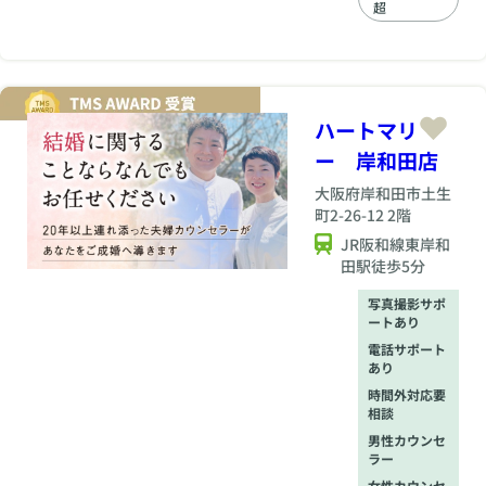
超
りが続かない、 会っ
ても結婚の温度感が
違う、という悩みを
抱える方も少なくあ
りません。 salon de
bloomは、そうした
ハートマリ
遠回りを減らし、 結
婚に向かいやすいご
ー 岸和田店
縁を丁寧につないで
大阪府
岸和田市土生
いく婚活サロンで
町2-26-12 2階
す。 30代40代の女性
にとって大切な「時
JR阪和線東岸和
間を無駄にしないこ
田駅徒歩5分
と」と「安心して出
会えること」を大切
写真撮影サポ
にしながら、 ひとり
ートあり
ひとりの想いや将来
電話サポート
像に寄り添ったご紹
あり
介を行っています。
時間外対応要
相談
男性カウンセ
ラー
女性カウンセ