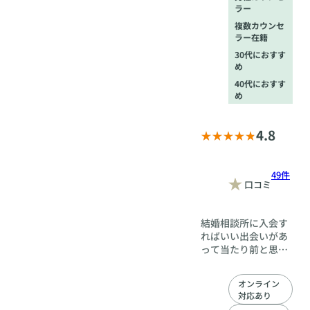
の人生です、独身も
ラー
幸せですが、結婚も
複数カウンセ
違う意味で幸せで
ラー在籍
す。 独身＝不幸
30代におすす
せ、結婚＝幸せ と
め
言う２極化ではなく
独身も結婚も幸せな
40代におすす
め
んです。 比較する
事がナンセンスなん
ですね。 ただ結婚
4.8
は独身に味わえない
違う【幸せや喜び】
があるのです。 あ
49件
なたも味わってみて
口コミ
も損はないですよ。
(^-^)
結婚相談所に入会す
ればいい出会いがあ
って当たり前と思っ
ていませんか？ 入会
しても年間で２～3
オンライン
名くらいしか異性と
対応あり
出会えないというお