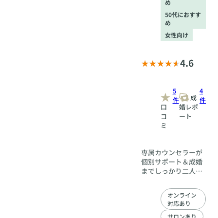
め
50代におすす
め
女性向け
4.6
5
4
成
件
件
口
婚レポ
コ
ート
ミ
専属カウンセラーが
個別サポート＆成婚
までしっかり二人三
脚で寄り添う。不安
がらずに安心してス
オンライン
タートできるのが、
対応あり
こちらの特徴。 「出
会う皆さまと向き合
サロンあり