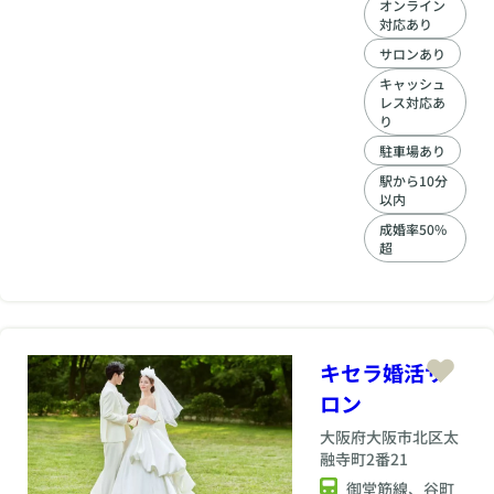
オンライン
倒的な成婚実績。 結
対応あり
婚27年の夫婦が運営
する大阪・岸和田の
サロンあり
結婚相談所です。 受
キャッシュ
入れ人数の上限を定
レス対応あ
めており、会員様は
り
常時30名前後。
駐車場あり
JLCA認定カウンセラ
ーが在籍。男性目
駅から10分
以内
線、女性目線の双方
からサポート。 ハー
成婚率50%
トマリーオリジナル
超
プログラム「0.5歩婚
活」手厚いサポート
で幸せな結婚へ向け
てのお手伝いをして
います。 会員様ご自
キセラ婚活サ
身が最高に居心地の
良い素敵なご縁を掴
ロン
むまで一緒に伴走い
たします。
大阪府
大阪市北区太
融寺町2番21
御堂筋線、谷町