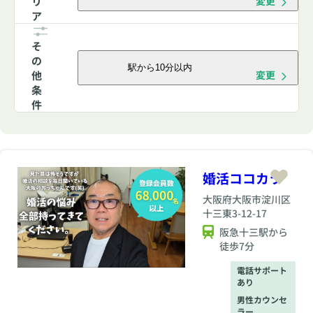
リ
変更
ア
そ
の
駅から10分以内
他
変更
条
件
婚活ココカラ
大阪府
大阪市淀川区
十三東3-12-17
阪急十三駅から
徒歩7分
電話サポート
あり
男性カウンセ
ラー