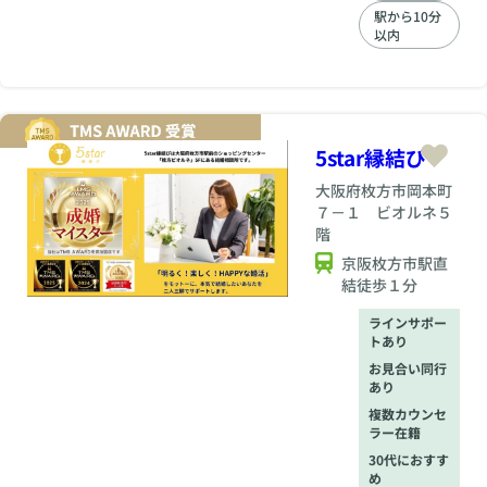
切にしています。 無
駅から10分
以内
理な勧誘は一切な
く、会員様のお気持
ちや状況を丁寧に伺
いながら、婚活の方
向性を一緒に考えて
いきます。 代表カウ
5star縁結び
ンセラー自身も婚活
経験者であり、男女
大阪府
枚方市岡本町
双方の視点を理解し
７－１ ビオルネ５
ているからこそ、感
階
情面・行動面の両方
京阪枚方市駅直
に寄り添ったアドバ
結徒歩１分
イスが可能です。
「まずは話してみた
ラインサポー
い」「婚活って何か
トあり
ら始めればいい
の？」という方も、
お見合い同行
あり
リラックスした雰囲
気の中で、自然体の
複数カウンセ
ままご相談いただけ
ラー在籍
ます。
30代におすす
め