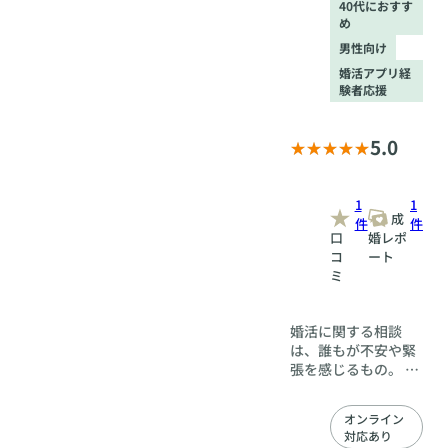
40代におすす
め
男性向け
婚活アプリ経
験者応援
5.0
1
1
成
件
件
口
婚レポ
コ
ート
ミ
婚活に関する相談
は、誰もが不安や緊
張を感じるもの。 結
叶では、そんな方で
も安心して活動して
オンライン
いただけるよう、話
対応あり
しやすさを何より大