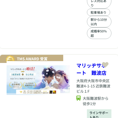
レス対応あ
ていない潜在的な理
り
想や結婚観をカウン
駐車場あり
セリングで明確にし
ます。 戦略的な婚活
駅から10分
以内
設計: 個別のライフス
タイルに合わせ、い
成婚率50%
つまでに成婚するか
超
という逆算型のスケ
ジュールを共に立て
ます。 2. 徹底した
「お見合い」のブラ
ッシュアップ お見合
マリッヂサポ
いが成立し、次に繋
がるための具体的な
ート 難波店
アドバイスを行いま
す。 第一印象のプロ
大阪府
大阪市中央区
デュース: 清潔感のあ
難波4-1-15 近鉄難波
る服装、髪型、表情
ビル１F
作りなどをプロの視
大阪難波駅から
点で助言します。 模
徒歩1分
擬お見合い・会話術:
緊張しやすい方のた
ラインサポー
めに、話題の選び方
トあり