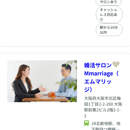
話をたくさん伺いま
サロンあり
す。過去に他の結婚
キャッシュ
相談所に入会したこ
レス対応あ
とがある方なら身に
り
覚えがあるのではな
駅から10分
いでしょうか？ 他の
以内
相談所からの乗り換
えでハルマリにご入
会いただいた方の、
1番の理由は『交際
中の方がいない場合
必ず毎月1名～3名の
婚活サロン
方と出会える環境』
Mmarriage（
だからという理由で
す。（上限設定はご
エムマリッ
ざいません） もちろ
ジ）
ん出会ったからうま
くいく保証はありま
大阪府
大阪市北区梅
せんが、まずは出会
田1丁目2-2-200 大阪
わないと何も始まり
駅前第2ビル2階3-1-
ません。
2
JR北新地駅、地
下鉄四つ橋線西