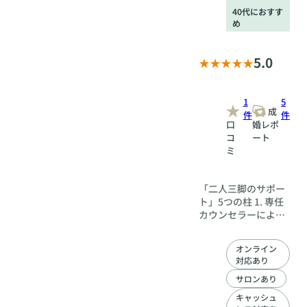
40代におすす
め
5.0
1
5
成
件
件
口
婚レポ
コ
ート
ミ
「二人三脚のサポー
ト」5つの柱 1. 専任
カウンセラーによる
完全個別フォロー 会
員一人ひとりに専任
オンライン
のカウンセラーが付
対応あり
き、入会から成婚ま
でを一貫してサポー
サロンあり
トします。 価値観の
キャッシュ
深掘り: 本人も気づい