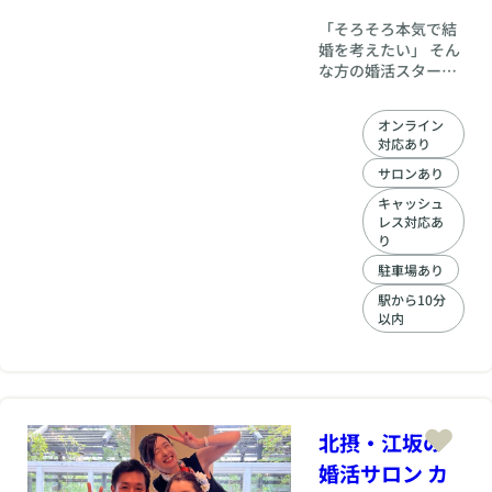
「そろそろ本気で結
婚を考えたい」 そん
な方の婚活スタート
を応援します。 婚活
ココカラでは、期間
オンライン
限定で通常66,000円
対応あり
の入会金を無料にい
たします。 結婚相談
サロンあり
所での婚活を始めよ
キャッシュ
うか迷っている方
レス対応あ
も、まずはお気軽に
り
ご相談ください。 こ
駐車場あり
の機会に、あなたの
婚活を始めてみませ
駅から10分
以内
んか？ 【期間】
2026年8月7日～8月
31日 【特典】 通常
入会金 66,000円 → 0
円 ※キャンペーン期
間中に所定のお手続
北摂・江坂の
きをされた方が対象
です。 ※その他の費
婚活サロン カ
用については料金ペ