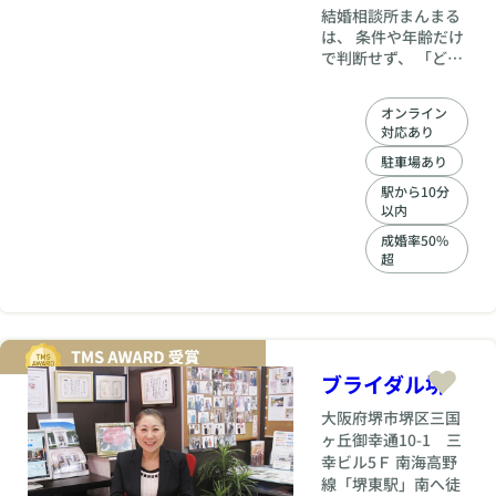
結婚相談所まんまる
は、 条件や年齢だけ
で判断せず、 「どこ
でつまずいているの
か」を一緒に整理す
オンライン
る相談所です。 無理
対応あり
に入会を勧めること
はありません。 まず
駐車場あり
は、今の状況をお聞
駅から10分
かせください。
以内
成婚率50%
超
ブライダル堺
大阪府
堺市堺区三国
ヶ丘御幸通10-1 三
幸ビル5Ｆ 南海高野
線「堺東駅」南へ徒