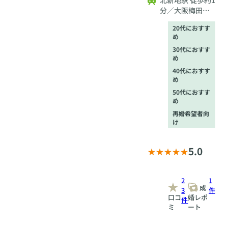
北新地駅 徒歩約1
分／大阪梅田
（阪神線）駅 徒
20代におすす
歩約3分／西梅田
め
駅 徒歩約3分
30代におすす
め
40代におすす
め
50代におすす
め
再婚希望者向
け
5.0
2
1
成
3
件
口コ
婚レポ
件
ミ
ート