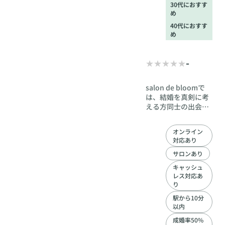
30代におすす
め
40代におすす
め
-
salon de bloomで
は、結婚を真剣に考
える方同士の出会い
を大切にしていま
す。 入会時には各種
オンライン
証明書の提出が必要
対応あり
なため、身元が分か
らないままやり取り
サロンあり
を続ける不安が少な
キャッシュ
く、 安心して婚活を
レス対応あ
進めていただけま
り
す。 マッチングアプ
駅から10分
リやパーティーで
以内
は、相手の真剣度が
成婚率50%
分からない、やり取