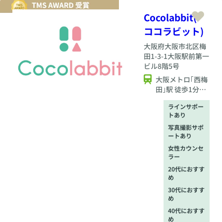
成）。相談内容に応
じて「こうすれば上
Cocolabbit(
手くいく」という方
ココラビット)
法をアドバイスさせ
ていただきます。
大阪府
大阪市北区梅
田1-3-1大阪駅前第一
ビル8階5号
大阪メトロ｢西梅
田｣駅 徒歩1分、
各線「梅田」駅
ラインサポー
「大阪」駅「北
トあり
新地」駅から徒
写真撮影サポ
歩圏内となりま
ートあり
す。
女性カウンセ
ラー
20代におすす
め
30代におすす
め
40代におすす
め