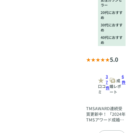
ラー
20代におすす
め
30代におすす
め
40代におすす
め
5.0
3
6
成
7
件
口コ
婚レポ
件
ミ
ート
TMSAWARD連続受
賞更新中！ 「2024年
TMSアワード成婚率
部門ゴールド賞受賞
(成婚率100%)」の圧