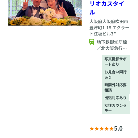
リオカスタイ
ージをご確認くださ
い。
ル
大阪府
大阪府吹田市
豊津町1-18 エクラー
ト江坂ビル3F
地下鉄御堂筋線
／北大阪急行線
「江坂」（5番出
写真撮影サポ
口）1分
ートあり
お見合い同行
あり
時間外対応要
相談
出張対応あり
女性カウンセ
ラー
5.0