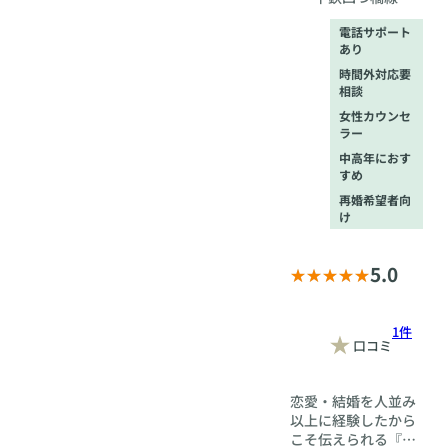
梅田駅、徒歩3
電話サポート
分 JR大阪駅、
あり
地下鉄御堂筋線
時間外対応要
梅田駅、徒歩5分
相談
女性カウンセ
ラー
中高年におす
すめ
再婚希望者向
け
5.0
1件
口コミ
恋愛・結婚を人並み
以上に経験したから
こそ伝えられる『間