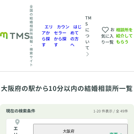
全
国
の
TM
結
婚
S
相
エリ
カウン
はじ
お
相談所を
に
談
アか
セラー
めて
所
紹介して
つ
気に入
情
ら探
から探
の方
もらう
い
報
り一覧
す
す
へ
・
て
検
索
サ
イ
ト
大阪府の駅から10分以内の結婚相談所一覧
現在の検索条件
1-20 件表示 / 全 49件
エ
大阪府