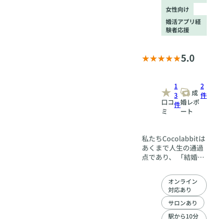
女性向け
婚活アプリ経
験者応援
5.0
1
2
成
3
件
口コ
婚レポ
件
ミ
ート
私たちCocolabbitは
あくまで人生の通過
点であり、 「結婚後
の人生をいかに豊か
に過ごして頂くの
オンライン
か？」 という事を考
対応あり
え、サポート致しま
す。 私たちが日々お
サロンあり
世話をさせて頂いて
駅から10分