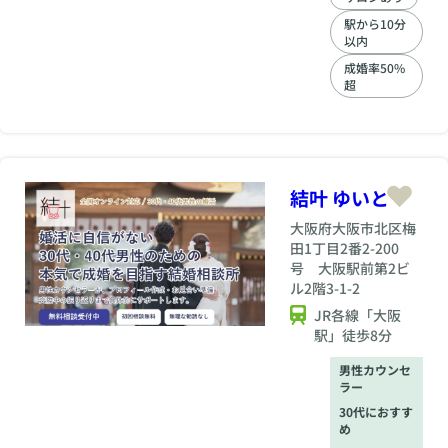
う姿勢・意思疎通
駅から10分
（貴方を知る・私を
以内
知ってもらう）を大
成婚率50%
切に。幸せの第一歩
超
を一緒に歩みましょ
う」 価値観のあった
人とので出会いがで
きるように、カウン
セラーがサポートい
たします。
結叶 ゆいと
大阪府
大阪市北区梅
田1丁目2番2-200
号 大阪駅前第2ビ
ル2階3-1-2
JR各線「大阪
駅」徒歩8分
男性カウンセ
ラー
30代におすす
め