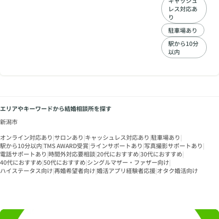
キャッシュ
ション、デート方
レス対応あ
法、成婚へのポイン
り
トがあります。 当社
駐車場あり
は北信越の結婚相談
所唯一、TMSアワー
駅から10分
以内
ドの成婚シルバー賞
を受賞した実績があ
ります。 安心して婚
活できます。
エリアやキーワードから結婚相談所を探す
新潟市
オンライン対応あり
|
サロンあり
|
キャッシュレス対応あり
|
駐車場あり
|
駅から10分以内
|
TMS AWARD受賞
|
ラインサポートあり
|
写真撮影サポートあり
|
電話サポートあり
|
時間外対応要相談
|
20代におすすめ
|
30代におすすめ
|
40代におすすめ
|
50代におすすめ
|
シングルマザー・ファザー向け
|
ハイステータス向け
|
再婚希望者向け
|
婚活アプリ経験者応援
|
オタク婚活向け