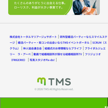
株式会社トータルマリアージュサポート
郊外型婚活パーティーならスマイルステ
ージ
婚活パーティー・街コンの出会いならTMSイベントポータル
SCRUM（ス
クラム）
仲人協会連合会
結婚式のお得情報ならブライフ
ブライダルジュエ
リー ラ・アーペ
動画で結婚相談所が探せる結婚相談所TV
フリジェリオ
（FRIGERIO）
写真スタジオPix-do!
© 2026 TMS All Rights Reserved.
P