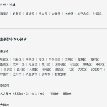
九州・沖縄
福岡県
｜
佐賀県
｜
長崎県
｜
熊本県
｜
大分県
｜
宮崎県
｜
鹿児島県
｜
沖縄県
主要都市から探す
東京都
新宿区
｜
渋谷区
｜
中央区
｜
港区
｜
千代田区
｜
江東区
｜
台東区
｜
葛飾区
｜
墨田区
｜
江戸川区
｜
足立区
｜
荒川区
｜
世田谷区
｜
杉並区
｜
練馬区
｜
中野区
｜
目黒区
｜
品川区
｜
大田区
｜
板橋区
｜
豊島区
｜
北区
｜
文京区
｜
武蔵野市
｜
町田市
｜
立川市
｜
八王子市
｜
調布市
｜
西東京市
愛知県
名古屋市（名駅前・栄・金山｜他）
｜
豊田市
｜
岡崎市
大阪府