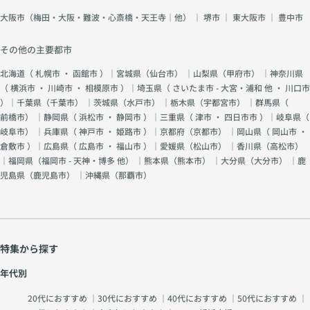
大阪市（梅田・大阪・難波・心斎橋・天王寺｜他）
｜
堺市
｜
東大阪市
｜
豊中市
その他の主要都市
北海道（
札幌市
・
函館市
）｜宮城県（
仙台市
） ｜山梨県（
甲府市
） ｜神奈川県
（
横浜市
・
川崎市
・
相模原市
）｜埼玉県（
さいたま市 - 大宮・浦和 他
・
川口市
）｜千葉県（
千葉市
） ｜茨城県（
水戸市
） ｜栃木県（
宇都宮市
） ｜群馬県（
前橋市
） ｜静岡県（
浜松市
・
静岡市
）｜三重県（
津市
・
四日市市
）｜岐阜県（
岐阜市
） ｜兵庫県（
神戸市
・
姫路市
）｜京都府（
京都市
） ｜岡山県（
岡山市
・
倉敷市
）｜広島県（
広島市
・
福山市
）｜愛媛県（
松山市
） ｜香川県（
高松市
）
｜福岡県（
福岡市 - 天神・博多 他
） ｜熊本県（
熊本市
） ｜大分県（
大分市
） ｜鹿
児島県（
鹿児島市
） ｜沖縄県（
那覇市
）
特集から探す
年代別
20代におすすめ
｜
30代におすすめ
｜
40代におすすめ
｜
50代におすすめ
｜