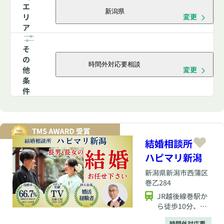
エ
新潟県
リ
変更
ア
そ
の
時間外対応要相談
他
変更
条
件
結婚相談所
ハピマリ新潟
新潟県
新潟市西蒲区
巻乙284
JR越後線巻駅か
ら徒歩10分、北
陸自動車道巻潟
時間外対応要