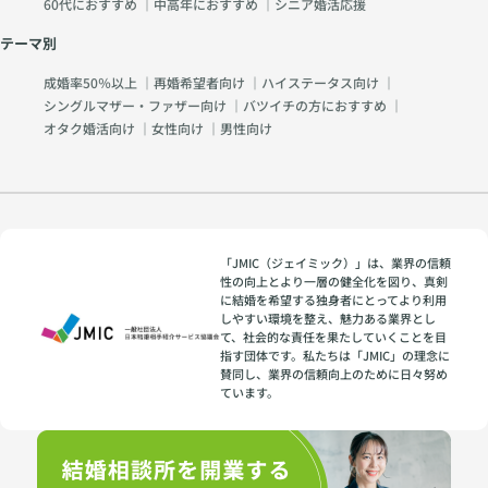
60代におすすめ
｜
中高年におすすめ
｜
シニア婚活応援
テーマ別
成婚率50％以上
｜
再婚希望者向け
｜
ハイステータス向け
｜
シングルマザー・ファザー向け
｜
バツイチの方におすすめ
｜
オタク婚活向け
｜
女性向け
｜
男性向け
「JMIC（ジェイミック）」は、業界の信頼
性の向上とより一層の健全化を図り、真剣
に結婚を希望する独身者にとってより利用
しやすい環境を整え、魅力ある業界とし
て、社会的な責任を果たしていくことを目
指す団体です。私たちは「JMIC」の理念に
賛同し、業界の信頼向上のために日々努め
ています。