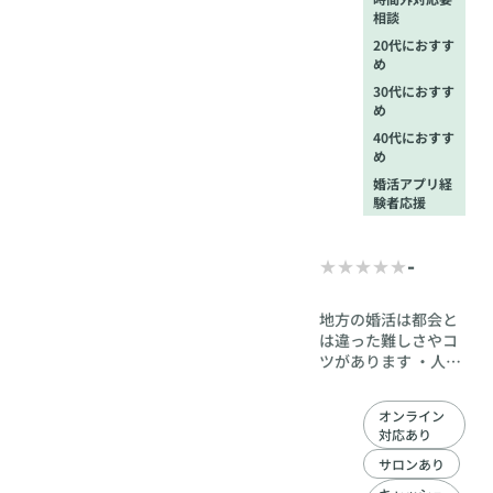
東ICから車で15
相談
分
20代におすす
め
30代におすす
め
40代におすす
め
婚活アプリ経
験者応援
-
地方の婚活は都会と
は違った難しさやコ
ツがあります ・人数
少なく男性余りの中
でいかに戦うか？ ・
オンライン
奥ゆかしく、引込み
対応あり
思案な県民性に寄り
添うサポート ・地方
サロンあり
ならではの、ファッ