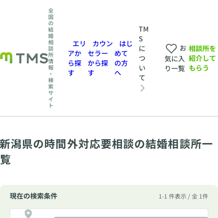
全
国
の
TM
結
婚
S
相
エリ
カウン
はじ
お
相談所を
に
談
アか
セラー
めて
所
紹介して
つ
気に入
情
ら探
から探
の方
もらう
い
報
り一覧
す
す
へ
・
て
検
索
サ
イ
ト
新潟県の時間外対応要相談の結婚相談所一
覧
現在の検索条件
1-1 件表示 / 全 1件