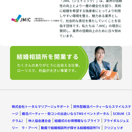
「JMIC（ジェイミック）」は、業界の信頼
性の向上とより一層の健全化を図り、真剣
に結婚を希望する独身者にとってより利用
しやすい環境を整え、魅力ある業界とし
て、社会的な責任を果たしていくことを目
指す団体です。私たちは「JMIC」の理念に
賛同し、業界の信頼向上のために日々努め
ています。
株式会社トータルマリアージュサポート
郊外型婚活パーティーならスマイルステ
ージ
婚活パーティー・街コンの出会いならTMSイベントポータル
SCRUM（ス
クラム）
仲人協会連合会
結婚式のお得情報ならブライフ
ブライダルジュエ
リー ラ・アーペ
動画で結婚相談所が探せる結婚相談所TV
フリジェリオ