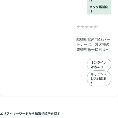
け
オタク婚活向
け
-
結婚相談所TMSパー
トナーは、お客様の
成婚を第一に考え、
入会から婚約に至る
まで、フルサポー
オンライン
ト。20代30代40代
対応あり
50代の方におすすめ
の結婚相談所です。
キャッシュ
レス対応あ
お客様を成婚まで導
り
きます。
エリアやキーワードから結婚相談所を探す