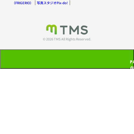
（FRIGERIO）
写真スタジオPix-do!
© 2026 TMS All Rights Reserved.
P
G
T
P