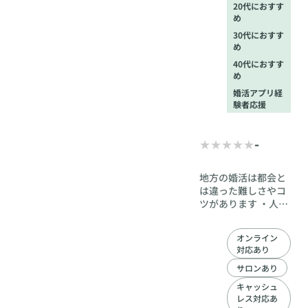
20代におすす
め
30代におすす
め
40代におすす
め
婚活アプリ経
験者応援
-
地方の婚活は都会と
は違った難しさやコ
ツがあります ・人数
少なく男性余りの中
でいかに戦うか？ ・
オンライン
奥ゆかしく、引込み
対応あり
思案な県民性に寄り
添うサポート ・地方
サロンあり
ならではの、ファッ
キャッシュ
ション、デート方
レス対応あ