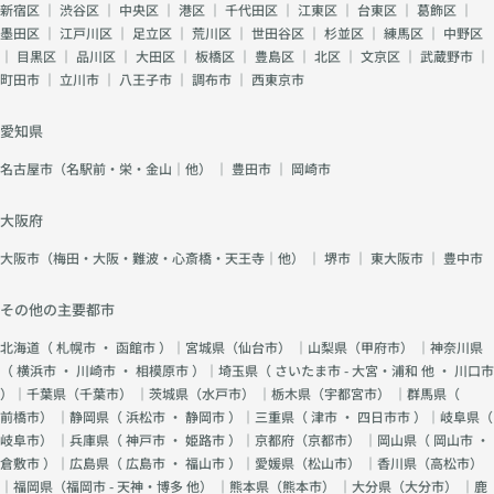
新宿区
｜
渋谷区
｜
中央区
｜
港区
｜
千代田区
｜
江東区
｜
台東区
｜
葛飾区
｜
墨田区
｜
江戸川区
｜
足立区
｜
荒川区
｜
世田谷区
｜
杉並区
｜
練馬区
｜
中野区
｜
目黒区
｜
品川区
｜
大田区
｜
板橋区
｜
豊島区
｜
北区
｜
文京区
｜
武蔵野市
｜
町田市
｜
立川市
｜
八王子市
｜
調布市
｜
西東京市
愛知県
名古屋市（名駅前・栄・金山｜他）
｜
豊田市
｜
岡崎市
大阪府
大阪市（梅田・大阪・難波・心斎橋・天王寺｜他）
｜
堺市
｜
東大阪市
｜
豊中市
その他の主要都市
北海道（
札幌市
・
函館市
）｜宮城県（
仙台市
） ｜山梨県（
甲府市
） ｜神奈川県
（
横浜市
・
川崎市
・
相模原市
）｜埼玉県（
さいたま市 - 大宮・浦和 他
・
川口市
）｜千葉県（
千葉市
） ｜茨城県（
水戸市
） ｜栃木県（
宇都宮市
） ｜群馬県（
前橋市
） ｜静岡県（
浜松市
・
静岡市
）｜三重県（
津市
・
四日市市
）｜岐阜県（
岐阜市
） ｜兵庫県（
神戸市
・
姫路市
）｜京都府（
京都市
） ｜岡山県（
岡山市
・
倉敷市
）｜広島県（
広島市
・
福山市
）｜愛媛県（
松山市
） ｜香川県（
高松市
）
｜福岡県（
福岡市 - 天神・博多 他
） ｜熊本県（
熊本市
） ｜大分県（
大分市
） ｜鹿