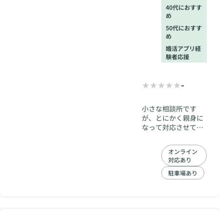
40代におすす
め
50代におすす
め
婚活アプリ経
験者応援
-
小さな相談所です
が、とにかく親身に
なって対応させてい
ただくことだけはど
こにも負けないつも
オンライン
りで、運営していま
対応あり
す。
駐車場あり