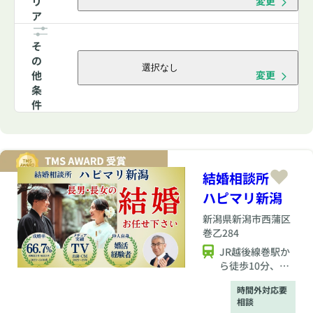
リ
変更
ア
そ
の
選択なし
他
変更
条
件
結婚相談所
ハピマリ新潟
新潟県
新潟市西蒲区
巻乙284
JR越後線巻駅か
ら徒歩10分、北
陸自動車道巻潟
時間外対応要
東ICから車で15
相談
分