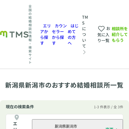
全
国
の
TM
結
婚
S
相
エリ
カウン
はじ
お
相談所を
に
談
アか
セラー
めて
所
紹介して
つ
気に入
情
ら探
から探
の方
もらう
い
報
り一覧
す
す
へ
・
て
検
索
サ
イ
ト
新潟県新潟市のおすすめ結婚相談所一覧
現在の検索条件
1-3 件表示 / 全 3件
エ
新潟県新潟市