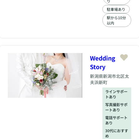
法、成婚へのポイン
り
トがあります。 当社
駐車場あり
は北信越の結婚相談
所唯一、TMSアワー
駅から10分
以内
ドの成婚シルバー賞
を受賞した実績があ
ります。 安心して婚
活できます。
Wedding
Story
新潟県
新潟市北区太
夫浜新町
ラインサポー
トあり
写真撮影サポ
ートあり
電話サポート
あり
30代におすす
め