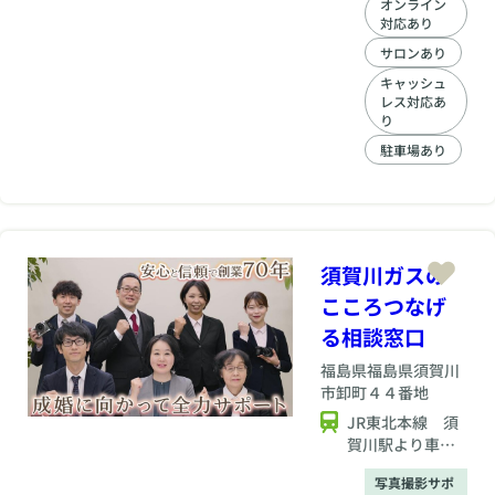
オンライン
を育てました。 2019
対応あり
年2月に開業して、個
人経営ではあります
サロンあり
が、まもなく6年目
キャッシュ
に突入致します。 心
レス対応あ
理カウンセラーの資
り
格も取得して、会員
駐車場あり
の皆様に少しでも寄
り添った婚活を目指
して、真剣にサポー
トをしております。
オンラインによるご
入会、オンラインに
須賀川ガスの
よる定期面談をサポ
こころつなげ
ートしており、ご予
約頂ければ、21時開
る相談窓口
始、22時終了といっ
た、多忙なビジネス
福島県
福島県須賀川
マンのご要求にも対
市卸町４４番地
応させて頂きます。
JR東北本線 須
また、富士山や筑波
賀川駅より車で5
山、安達太良山、磐
分
梯山など日本100名
写真撮影サポ