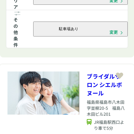
リ
変更
ア
そ
の
駐車場あり
他
変更
条
件
ブライダルサ
ロン シエルボ
ヌール
福島県
福島市八木田
字並柳20-5 福島八
木田ビル201
JR福島駅西口よ
り車で5分