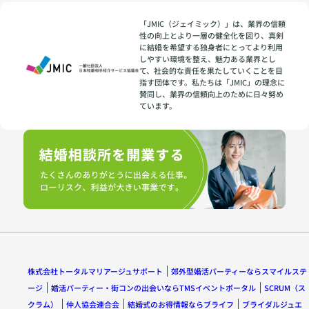
「JMIC（ジェイミック）」は、業界の信頼
性の向上とより一層の健全化を図り、真剣
に結婚を希望する独身者にとってより利用
しやすい環境を整え、魅力ある業界とし
て、社会的な責任を果たしていくことを目
指す団体です。私たちは「JMIC」の理念に
賛同し、業界の信頼向上のために日々努め
ています。
株式会社トータルマリアージュサポート
郊外型婚活パーティーならスマイルステ
ージ
婚活パーティー・街コンの出会いならTMSイベントポータル
SCRUM（ス
クラム）
仲人協会連合会
結婚式のお得情報ならブライフ
ブライダルジュエ