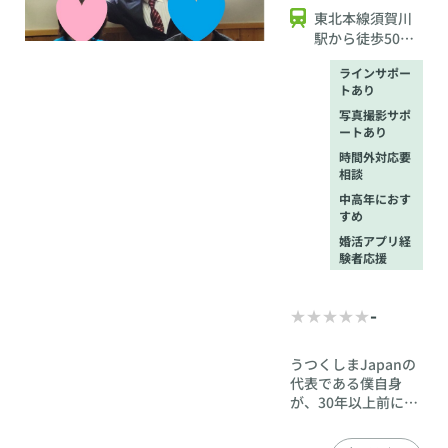
よう伴走いたしま
東北本線須賀川
す。
駅から徒歩50分
(距離約4.5Km)須
ラインサポー
賀川駅までお出
トあり
迎え致しますの
写真撮影サポ
で事前に連絡下
ートあり
さい。
時間外対応要
相談
中高年におす
すめ
婚活アプリ経
験者応援
-
うつくしまJapanの
代表である僕自身
が、30年以上前に婚
活して、現在の妻と
出会い、3人の子供