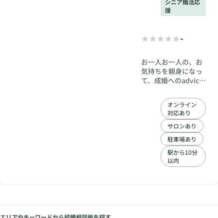
シニア婚活応
援
-
お一人お一人の、お
気持ちを親身になっ
て、成婚へのadvice
を致します。 長期の
経験によりご結婚さ
オンライン
れたの方々またご紹
対応あり
介を頂いておりま
す。 個人情報を守
サロンあり
り、安心と信頼を勝
駐車場あり
ち取って居る スプ
駅から10分
リングです。
以内
エリアやキーワードから結婚相談所を探す