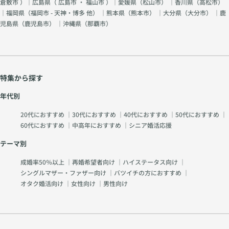
倉敷市
）｜広島県（
広島市
・
福山市
）｜愛媛県（
松山市
） ｜香川県（
高松市
）
｜福岡県（
福岡市 - 天神・博多 他
） ｜熊本県（
熊本市
） ｜大分県（
大分市
） ｜鹿
児島県（
鹿児島市
） ｜沖縄県（
那覇市
）
特集から探す
年代別
20代におすすめ
｜
30代におすすめ
｜
40代におすすめ
｜
50代におすすめ
｜
60代におすすめ
｜
中高年におすすめ
｜
シニア婚活応援
テーマ別
成婚率50％以上
｜
再婚希望者向け
｜
ハイステータス向け
｜
シングルマザー・ファザー向け
｜
バツイチの方におすすめ
｜
オタク婚活向け
｜
女性向け
｜
男性向け