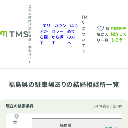
全
国
の
TM
結
婚
S
相
エリ
カウン
はじ
お
相談所を
に
談
アか
セラー
めて
所
紹介して
つ
気に入
情
ら探
から探
の方
もらう
い
報
り一覧
す
す
へ
・
て
検
索
サ
イ
ト
福島県の駐車場ありの結婚相談所一覧
現在の検索条件
1-4 件表示 / 全 4件
エ
福島県