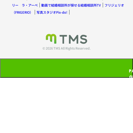
リー ラ・アーペ
動画で結婚相談所が探せる結婚相談所TV
フリジェリオ
（FRIGERIO）
写真スタジオPix-do!
© 2026 TMS All Rights Reserved.
P
G
T
P