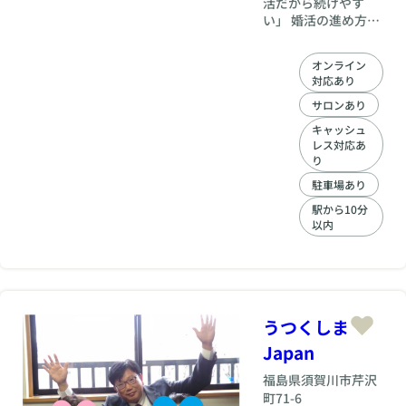
活だから続けやす
い」 婚活の進め方
は、人それぞれ違い
ます。お仕事の忙し
オンライン
さ、性格、恋愛経
対応あり
験、理想の結婚時期
などを丁寧にお伺い
サロンあり
し、あなたに合った
キャッシュ
活動スタイルをご提
レス対応あ
案します。無理なく
り
続けられる方法で進
駐車場あり
めることで、前向き
な気持ちで婚活を続
駅から10分
以内
けていただけます。
「自分のペースで進
めたい」「6ヵ月で
結果を出したい」
「まずは出会いを増
やしたい」など、ご
うつくしま
希望に合わせて無理
なく続けられる婚活
Japan
をサポート。焦ら
福島県
須賀川市芹沢
ず、でも、確実に、
町71-6
理想の未来へ進める