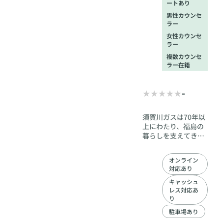
山への登山経験を生
ートあり
かした里山登山や、
男性カウンセ
約1000坪の畑で実っ
ラー
た野菜を使ったBBQ
女性カウンセ
など、自然と融合し
ラー
たイベントを提供
し、実際に異性と話
複数カウンセ
す事が可能な機会の
ラー在籍
提供も行っておりま
す。 是非、うつくし
-
まJapanで婚活をし
て頂いて、1年以内の
ご成婚を2人3脚で目
須賀川ガスは70年以
指しましょう。
上にわたり、福島の
暮らしを支えてきた
インフラ企業です。
その信頼とネットワ
オンライン
ークを活かし、地域
対応あり
に根ざした婚活支援
を提供します。全国
キャッシュ
レス対応あ
型の相談所とは異な
り
り、地元ならではの
きめ細やかなサポー
駐車場あり
トを実現。価値観や