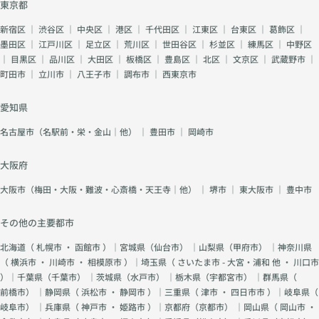
東京都
新宿区
｜
渋谷区
｜
中央区
｜
港区
｜
千代田区
｜
江東区
｜
台東区
｜
葛飾区
｜
墨田区
｜
江戸川区
｜
足立区
｜
荒川区
｜
世田谷区
｜
杉並区
｜
練馬区
｜
中野区
｜
目黒区
｜
品川区
｜
大田区
｜
板橋区
｜
豊島区
｜
北区
｜
文京区
｜
武蔵野市
｜
町田市
｜
立川市
｜
八王子市
｜
調布市
｜
西東京市
愛知県
名古屋市（名駅前・栄・金山｜他）
｜
豊田市
｜
岡崎市
大阪府
大阪市（梅田・大阪・難波・心斎橋・天王寺｜他）
｜
堺市
｜
東大阪市
｜
豊中市
その他の主要都市
北海道（
札幌市
・
函館市
）｜宮城県（
仙台市
） ｜山梨県（
甲府市
） ｜神奈川県
（
横浜市
・
川崎市
・
相模原市
）｜埼玉県（
さいたま市 - 大宮・浦和 他
・
川口市
）｜千葉県（
千葉市
） ｜茨城県（
水戸市
） ｜栃木県（
宇都宮市
） ｜群馬県（
前橋市
） ｜静岡県（
浜松市
・
静岡市
）｜三重県（
津市
・
四日市市
）｜岐阜県（
岐阜市
） ｜兵庫県（
神戸市
・
姫路市
）｜京都府（
京都市
） ｜岡山県（
岡山市
・