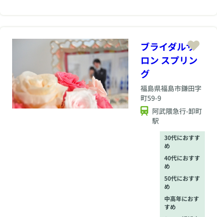
生活環境の合うお相
手とのご縁を大切に
し、福島での幸せな
結婚を後押ししま
ブライダルサ
す。
ロン スプリン
グ
福島県
福島市鎌田字
町59-9
阿武隈急行-卸町
駅
30代におすす
め
40代におすす
め
50代におすす
め
中高年におす
すめ