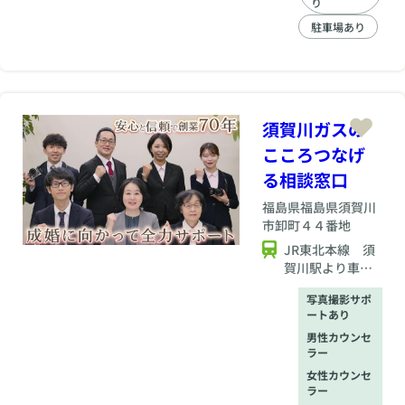
理カウンセラーの資
り
格も取得して、会員
駐車場あり
の皆様に少しでも寄
り添った婚活を目指
して、真剣にサポー
トをしております。
オンラインによるご
入会、オンラインに
須賀川ガスの
よる定期面談をサポ
こころつなげ
ートしており、ご予
約頂ければ、21時開
る相談窓口
始、22時終了といっ
た、多忙なビジネス
福島県
福島県須賀川
マンのご要求にも対
市卸町４４番地
応させて頂きます。
JR東北本線 須
また、富士山や筑波
賀川駅より車で5
山、安達太良山、磐
分
梯山など日本100名
写真撮影サポ
山への登山経験を生
ートあり
かした里山登山や、
男性カウンセ
約1000坪の畑で実っ
ラー
た野菜を使ったBBQ
女性カウンセ
など、自然と融合し
ラー
たイベントを提供