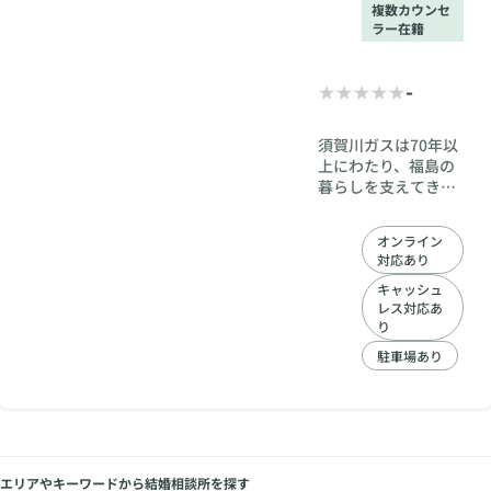
し、実際に異性と話
複数カウンセ
す事が可能な機会の
ラー在籍
提供も行っておりま
す。 是非、うつくし
-
まJapanで婚活をし
て頂いて、1年以内の
ご成婚を2人3脚で目
須賀川ガスは70年以
指しましょう。
上にわたり、福島の
暮らしを支えてきた
インフラ企業です。
その信頼とネットワ
オンライン
ークを活かし、地域
対応あり
に根ざした婚活支援
を提供します。全国
キャッシュ
レス対応あ
型の相談所とは異な
り
り、地元ならではの
きめ細やかなサポー
駐車場あり
トを実現。価値観や
生活環境の合うお相
手とのご縁を大切に
し、福島での幸せな
結婚を後押ししま
す。
エリアやキーワードから結婚相談所を探す