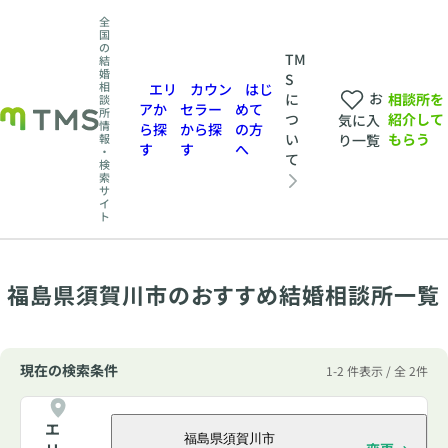
全
国
の
TM
結
婚
S
相
エリ
カウン
はじ
お
相談所を
に
談
アか
セラー
めて
所
紹介して
つ
気に入
情
ら探
から探
の方
もらう
い
報
り一覧
す
す
へ
・
て
検
索
サ
イ
ト
福島県須賀川市のおすすめ結婚相談所一覧
現在の検索条件
1-2 件表示 / 全 2件
エ
福島県須賀川市