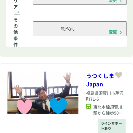
リ
変更
ア
そ
の
選択なし
他
変更
条
件
うつくしま
Japan
福島県
須賀川市芹沢
町71-6
東北本線須賀川
駅から徒歩50分
(距離約4.5Km)須
ラインサポー
賀川駅までお出
トあり
迎え致しますの