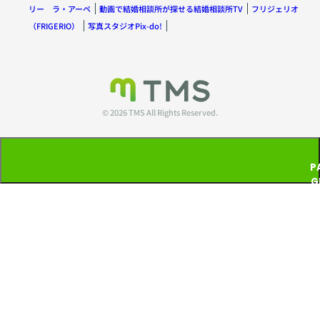
リー ラ・アーペ
動画で結婚相談所が探せる結婚相談所TV
フリジェリオ
（FRIGERIO）
写真スタジオPix-do!
© 2026 TMS All Rights Reserved.
P
G
T
P