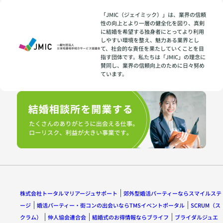
「JMIC（ジェイミック）」は、業界の信頼
性の向上とより一層の健全化を図り、真剣
に結婚を希望する独身者にとってより利用
しやすい環境を整え、魅力ある業界とし
て、社会的な責任を果たしていくことを目
指す団体です。私たちは「JMIC」の理念に
賛同し、業界の信頼向上のために日々努め
ています。
株式会社トータルマリアージュサポート
郊外型婚活パーティーならスマイルステ
ージ
婚活パーティー・街コンの出会いならTMSイベントポータル
SCRUM（ス
クラム）
仲人協会連合会
結婚式のお得情報ならブライフ
ブライダルジュエ