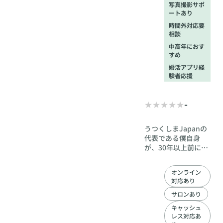
写真撮影サポ
で事前に連絡下
ートあり
さい。
時間外対応要
相談
中高年におす
すめ
婚活アプリ経
験者応援
-
うつくしまJapanの
代表である僕自身
が、30年以上前に婚
活して、現在の妻と
出会い、3人の子供
オンライン
を育てました。 2019
対応あり
年2月に開業して、個
人経営ではあります
サロンあり
が、まもなく6年目
キャッシュ
に突入致します。 心
レス対応あ