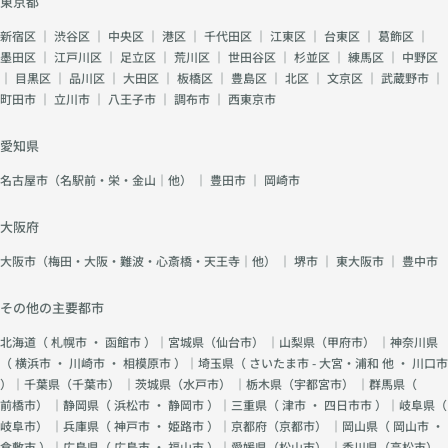
東京都
新宿区
｜
渋谷区
｜
中央区
｜
港区
｜
千代田区
｜
江東区
｜
台東区
｜
葛飾区
｜
墨田区
｜
江戸川区
｜
足立区
｜
荒川区
｜
世田谷区
｜
杉並区
｜
練馬区
｜
中野区
｜
目黒区
｜
品川区
｜
大田区
｜
板橋区
｜
豊島区
｜
北区
｜
文京区
｜
武蔵野市
｜
町田市
｜
立川市
｜
八王子市
｜
調布市
｜
西東京市
愛知県
名古屋市（名駅前・栄・金山｜他）
｜
豊田市
｜
岡崎市
大阪府
大阪市（梅田・大阪・難波・心斎橋・天王寺｜他）
｜
堺市
｜
東大阪市
｜
豊中市
その他の主要都市
北海道（
札幌市
・
函館市
）｜宮城県（
仙台市
） ｜山梨県（
甲府市
） ｜神奈川県
（
横浜市
・
川崎市
・
相模原市
）｜埼玉県（
さいたま市 - 大宮・浦和 他
・
川口市
）｜千葉県（
千葉市
） ｜茨城県（
水戸市
） ｜栃木県（
宇都宮市
） ｜群馬県（
前橋市
） ｜静岡県（
浜松市
・
静岡市
）｜三重県（
津市
・
四日市市
）｜岐阜県（
岐阜市
） ｜兵庫県（
神戸市
・
姫路市
）｜京都府（
京都市
） ｜岡山県（
岡山市
・
倉敷市
）｜広島県（
広島市
・
福山市
）｜愛媛県（
松山市
） ｜香川県（
高松市
）