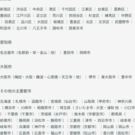
新宿区
｜
渋谷区
｜
中央区
｜
港区
｜
千代田区
｜
江東区
｜
台東区
｜
葛飾区
｜
墨田区
｜
江戸川区
｜
足立区
｜
荒川区
｜
世田谷区
｜
杉並区
｜
練馬区
｜
中野区
｜
目黒区
｜
品川区
｜
大田区
｜
板橋区
｜
豊島区
｜
北区
｜
文京区
｜
武蔵野市
｜
町田市
｜
立川市
｜
八王子市
｜
調布市
｜
西東京市
愛知県
名古屋市（名駅前・栄・金山｜他）
｜
豊田市
｜
岡崎市
大阪府
大阪市（梅田・大阪・難波・心斎橋・天王寺｜他）
｜
堺市
｜
東大阪市
｜
豊中市
その他の主要都市
北海道（
札幌市
・
函館市
）｜宮城県（
仙台市
） ｜山梨県（
甲府市
） ｜神奈川県
（
横浜市
・
川崎市
・
相模原市
）｜埼玉県（
さいたま市 - 大宮・浦和 他
・
川口市
）｜千葉県（
千葉市
） ｜茨城県（
水戸市
） ｜栃木県（
宇都宮市
） ｜群馬県（
前橋市
） ｜静岡県（
浜松市
・
静岡市
）｜三重県（
津市
・
四日市市
）｜岐阜県（
岐阜市
） ｜兵庫県（
神戸市
・
姫路市
）｜京都府（
京都市
） ｜岡山県（
岡山市
・
倉敷市
）｜広島県（
広島市
・
福山市
）｜愛媛県（
松山市
） ｜香川県（
高松市
）