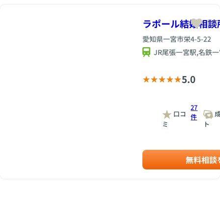
ラポール結婚相談
愛知県一宮市栄4-5-22
JR尾張一宮駅,名鉄
5.0
27
口コ
成
件
ミ
ト
無料相談