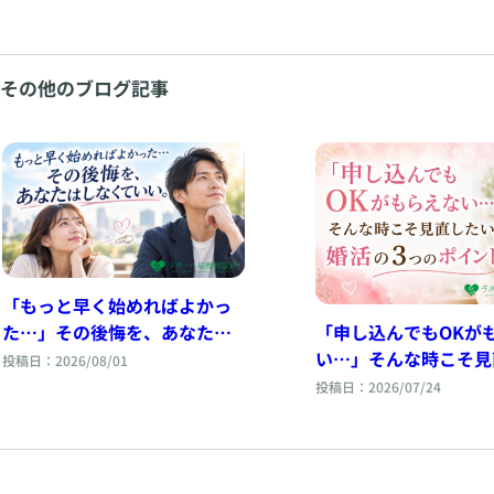
その他のブログ記事
「もっと早く始めればよかっ
「申し込んでもOKが
た…」その後悔を、あなたは
い…」そんな時こそ見
しなくていい。
投稿日：2026/08/01
い婚活の3つのポイン
投稿日：2026/07/24