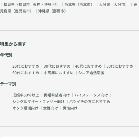
｜福岡県（
福岡市 - 天神・博多 他
） ｜熊本県（
熊本市
） ｜大分県（
大分市
） ｜鹿
児島県（
鹿児島市
） ｜沖縄県（
那覇市
）
特集から探す
年代別
20代におすすめ
｜
30代におすすめ
｜
40代におすすめ
｜
50代におすすめ
｜
60代におすすめ
｜
中高年におすすめ
｜
シニア婚活応援
テーマ別
成婚率50％以上
｜
再婚希望者向け
｜
ハイステータス向け
｜
シングルマザー・ファザー向け
｜
バツイチの方におすすめ
｜
オタク婚活向け
｜
女性向け
｜
男性向け