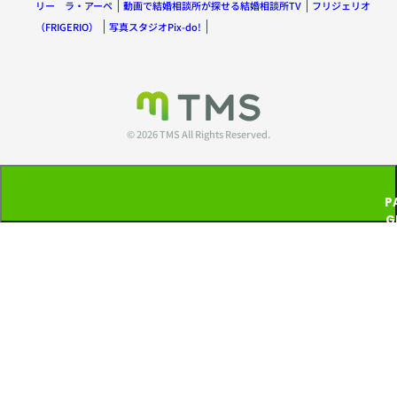
リー ラ・アーペ
動画で結婚相談所が探せる結婚相談所TV
フリジェリオ
（FRIGERIO）
写真スタジオPix-do!
© 2026 TMS All Rights Reserved.
P
G
T
P