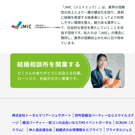
「JMIC（ジェイミック）」は、業界の信頼
性の向上とより一層の健全化を図り、真剣
に結婚を希望する独身者にとってより利用
しやすい環境を整え、魅力ある業界とし
て、社会的な責任を果たしていくことを目
指す団体です。私たちは「JMIC」の理念に
賛同し、業界の信頼向上のために日々努め
ています。
株式会社トータルマリアージュサポート
郊外型婚活パーティーならスマイルステ
ージ
婚活パーティー・街コンの出会いならTMSイベントポータル
SCRUM（ス
クラム）
仲人協会連合会
結婚式のお得情報ならブライフ
ブライダルジュエ