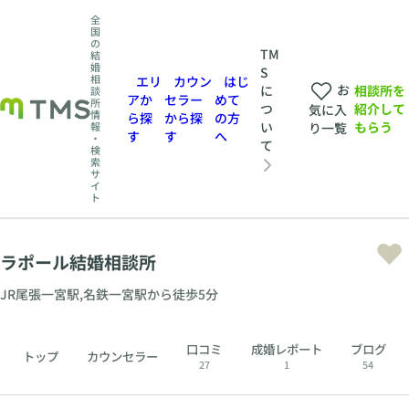
全
国
の
TM
結
婚
S
相
エリ
カウン
はじ
お
相談所を
に
談
アか
セラー
めて
所
紹介して
つ
気に入
情
ら探
から探
の方
もらう
い
報
り一覧
す
す
へ
・
て
検
索
サ
イ
ト
ラポール結婚相談所
JR尾張一宮駅,名鉄一宮駅から徒歩5分
口コミ
成婚レポート
ブログ
トップ
カウンセラー
27
1
54