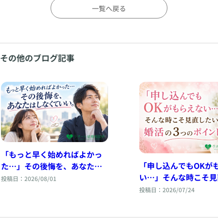
一覧へ戻る
その他のブログ記事
「もっと早く始めればよかっ
「申し込んでもOKが
た…」その後悔を、あなたは
い…」そんな時こそ見
しなくていい。
投稿日：2026/08/01
い婚活の3つのポイン
投稿日：2026/07/24