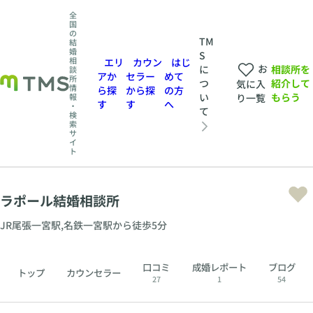
全
国
の
TM
結
婚
S
相
エリ
カウン
はじ
お
相談所を
に
談
アか
セラー
めて
所
紹介して
つ
気に入
情
ら探
から探
の方
もらう
い
報
り一覧
す
す
へ
・
て
検
索
サ
イ
ト
ラポール結婚相談所
JR尾張一宮駅,名鉄一宮駅から徒歩5分
口コミ
成婚レポート
ブログ
トップ
カウンセラー
27
1
54