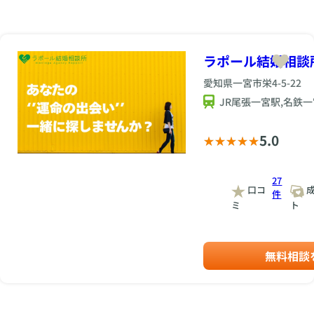
ラポール結婚相談
愛知県一宮市栄4-5-22
JR尾張一宮駅,名鉄
5.0
27
口コ
成
件
ミ
ト
無料相談