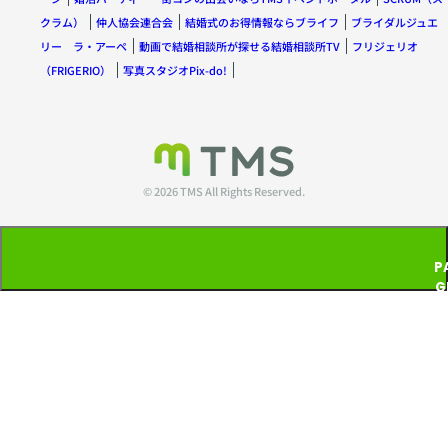
クラム）
仲人協会連合会
結婚式のお得情報ならブライフ
ブライダルジュエ
リー ラ・アーペ
動画で結婚相談所が探せる結婚相談所TV
フリジェリオ
（FRIGERIO）
写真スタジオPix-do!
© 2026 TMS All Rights Reserved.
P
G
T
P