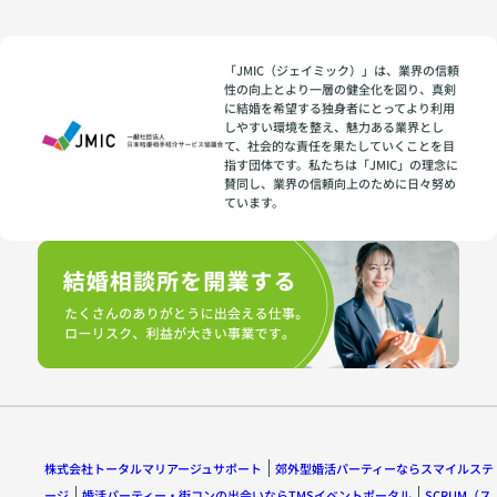
「JMIC（ジェイミック）」は、業界の信頼
性の向上とより一層の健全化を図り、真剣
に結婚を希望する独身者にとってより利用
しやすい環境を整え、魅力ある業界とし
て、社会的な責任を果たしていくことを目
指す団体です。私たちは「JMIC」の理念に
賛同し、業界の信頼向上のために日々努め
ています。
株式会社トータルマリアージュサポート
郊外型婚活パーティーならスマイルステ
ージ
婚活パーティー・街コンの出会いならTMSイベントポータル
SCRUM（ス