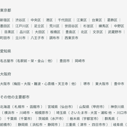
東京都
新宿区
｜
渋谷区
｜
中央区
｜
港区
｜
千代田区
｜
江東区
｜
台東区
｜
葛飾区
｜
墨田区
｜
江戸川区
｜
足立区
｜
荒川区
｜
世田谷区
｜
杉並区
｜
練馬区
｜
中野区
｜
目黒区
｜
品川区
｜
大田区
｜
板橋区
｜
豊島区
｜
北区
｜
文京区
｜
武蔵野市
｜
町田市
｜
立川市
｜
八王子市
｜
調布市
｜
西東京市
愛知県
名古屋市（名駅前・栄・金山｜他）
｜
豊田市
｜
岡崎市
大阪府
大阪市（梅田・大阪・難波・心斎橋・天王寺｜他）
｜
堺市
｜
東大阪市
｜
豊中市
その他の主要都市
北海道（
札幌市
・
函館市
）｜宮城県（
仙台市
） ｜山梨県（
甲府市
） ｜神奈川県
（
横浜市
・
川崎市
・
相模原市
）｜埼玉県（
さいたま市 - 大宮・浦和 他
・
川口市
）｜千葉県（
千葉市
） ｜茨城県（
水戸市
） ｜栃木県（
宇都宮市
） ｜群馬県（
前橋市
） ｜静岡県（
浜松市
・
静岡市
）｜三重県（
津市
・
四日市市
）｜岐阜県（