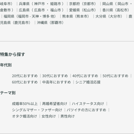
岐阜市
） ｜兵庫県（
神戸市
・
姫路市
）｜京都府（
京都市
） ｜岡山県（
岡山市
・
倉敷市
）｜広島県（
広島市
・
福山市
）｜愛媛県（
松山市
） ｜香川県（
高松市
）
｜福岡県（
福岡市 - 天神・博多 他
） ｜熊本県（
熊本市
） ｜大分県（
大分市
） ｜鹿
児島県（
鹿児島市
） ｜沖縄県（
那覇市
）
特集から探す
年代別
20代におすすめ
｜
30代におすすめ
｜
40代におすすめ
｜
50代におすすめ
｜
60代におすすめ
｜
中高年におすすめ
｜
シニア婚活応援
テーマ別
成婚率50％以上
｜
再婚希望者向け
｜
ハイステータス向け
｜
シングルマザー・ファザー向け
｜
バツイチの方におすすめ
｜
オタク婚活向け
｜
女性向け
｜
男性向け