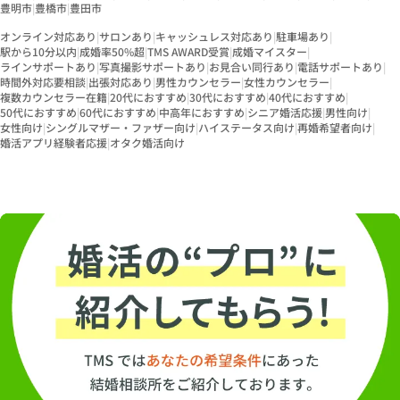
ばにある結婚相談
豊明市
|
豊橋市
|
豊田市
所"です。定休日も営
業時間もありませ
オンライン対応あり
|
サロンあり
|
キャッシュレス対応あり
|
駐車場あり
|
ん。思い立った時に
駅から10分以内
|
成婚率50%超
|
TMS AWARD受賞
|
成婚マイスター
|
ラインサポートあり
|
写真撮影サポートあり
|
お見合い同行あり
いつでも対応いたし
|
電話サポートあり
|
時間外対応要相談
|
出張対応あり
|
男性カウンセラー
|
女性カウンセラー
|
ます。 また「恋愛診
複数カウンセラー在籍
|
20代におすすめ
|
30代におすすめ
|
40代におすすめ
|
断」や「無料マッチ
50代におすすめ
|
60代におすすめ
|
中高年におすすめ
|
シニア婚活応援
|
男性向け
|
ング検索」、ご活動
女性向け
|
シングルマザー・ファザー向け
|
ハイステータス向け
|
再婚希望者向け
|
時は「AIマッチン
婚活アプリ経験者応援
|
オタク婚活向け
グ」「条件マッチン
グ」など最新のデー
タマッチング機能
や、システムだけで
なく昔ながらの「手
組み」という直接仲
人同士でお相手を探
してくる方法などあ
らゆる角度からサポ
ートします。ご成婚
後もブライダルリン
グ、式場、お住ま
い、お車、ライフプ
ランニングなど様々
なアフターマリッジ