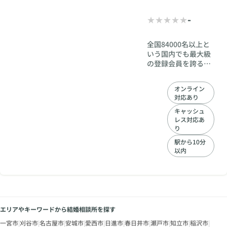
-
全国84000名以上と
いう国内でも最大級
の登録会員を誇る
TMSに加盟し、いつ
でもどこでも自由に
オンライン
お相手を検索しお申
対応あり
込みができる婚活が
可能です。マッチン
キャッシュ
レス対応あ
グアプリ並みのご費
り
用で『最大級の出会
い』を『最小限の価
駅から10分
格』でご提供できる
以内
新しいスタイルのオ
ンライン対応出張型
結婚相談所です。今
どきその都度わざわ
ざサロンまで出向く
必要はございませ
エリアやキーワードから結婚相談所を探す
ん。"あなたのすぐそ
一宮市
|
刈谷市
|
名古屋市
|
安城市
|
愛西市
|
日進市
|
春日井市
|
瀬戸市
|
知立市
|
稲沢市
|