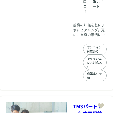
口
婚レポ
コ
ート
ミ
前職の知識を基に丁
寧にヒアリング。更
に、自身の婚活にも
活かしてきたインタ
ビュー経験から、初
オンライン
対面の人と話すのが
対応あり
苦手な方も安心して
婚活できる環境を整
キャッシュ
レス対応あ
えます。 また、多く
り
の取材先の魅力を伝
えてきた経験から自
成婚率50%
己PR添削もお任せ下
超
さい。
TMSパートナ