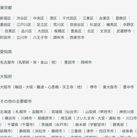
東京都
新宿区
｜
渋谷区
｜
中央区
｜
港区
｜
千代田区
｜
江東区
｜
台東区
｜
葛飾区
｜
墨田区
｜
江戸川区
｜
足立区
｜
荒川区
｜
世田谷区
｜
杉並区
｜
練馬区
｜
中野区
｜
目黒区
｜
品川区
｜
大田区
｜
板橋区
｜
豊島区
｜
北区
｜
文京区
｜
武蔵野市
｜
町田市
｜
立川市
｜
八王子市
｜
調布市
｜
西東京市
愛知県
名古屋市（名駅前・栄・金山｜他）
｜
豊田市
｜
岡崎市
大阪府
大阪市（梅田・大阪・難波・心斎橋・天王寺｜他）
｜
堺市
｜
東大阪市
｜
豊中市
その他の主要都市
北海道（
札幌市
・
函館市
）｜宮城県（
仙台市
） ｜山梨県（
甲府市
） ｜神奈川県
（
横浜市
・
川崎市
・
相模原市
）｜埼玉県（
さいたま市 - 大宮・浦和 他
・
川口市
）｜千葉県（
千葉市
） ｜茨城県（
水戸市
） ｜栃木県（
宇都宮市
） ｜群馬県（
前橋市
） ｜静岡県（
浜松市
・
静岡市
）｜三重県（
津市
・
四日市市
）｜岐阜県（