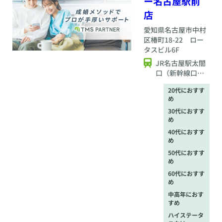
ー名古屋駅前
店
愛知県
名古屋市中村
区椿町18-22 ロー
タスビル6F
JR名古屋駅太閤
口（新幹線口）
より徒歩2分
20代におすす
め
30代におすす
め
40代におすす
め
50代におすす
め
60代におすす
め
中高年におす
すめ
ハイステータ