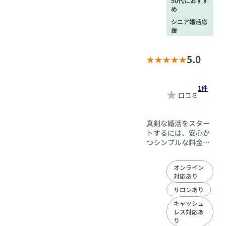
50代におすす
め
シニア婚活応
援
5.0
1件
口コミ
真剣な婚活をスター
トするには、安心か
つシンプルな料金が
絶対条件です。入会
時の負担を抑え、無
オンライン
理のない金額に設定
対応あり
し、会員様の高額な
費用負担をさせない
サロンあり
ことが仲人協会の信
キャッシュ
念です。 「出会えな
レス対応あ
い」という確率を極
り