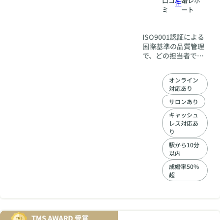
口コ
婚レポ
件
ミ
ート
ISO9001認証による
国際基準の品質管理
で、どの担当者でも
変わらない高品質な
サポート。結婚相談
オンライン
所フィオーレ名古屋
対応あり
店なら、初めての方
も安心して婚活に集
サロンあり
中できます。
キャッシュ
レス対応あ
り
駅から10分
以内
成婚率50%
超