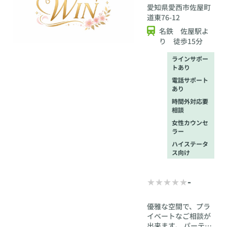
愛知県
愛西市佐屋町
絡ください。
道東76-12
名鉄 佐屋駅よ
り 徒歩15分
ラインサポー
トあり
電話サポート
あり
時間外対応要
相談
女性カウンセ
ラー
ハイステータ
ス向け
-
優雅な空間で、プラ
イベートなご相談が
出来ます。 パーティ