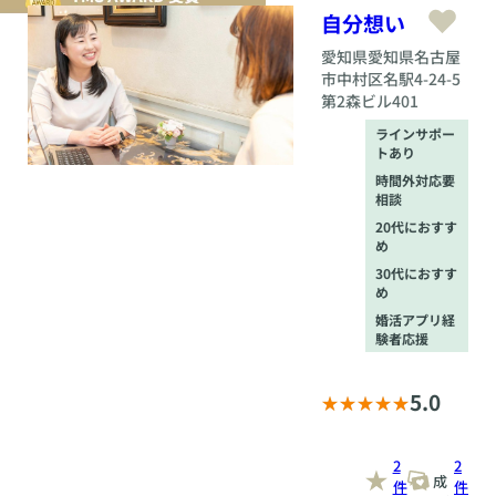
自分想い
愛知県
愛知県名古屋
市中村区名駅4-24-5
第2森ビル401
ラインサポー
トあり
時間外対応要
相談
20代におすす
め
30代におすす
め
婚活アプリ経
験者応援
5.0
2
2
成
件
件