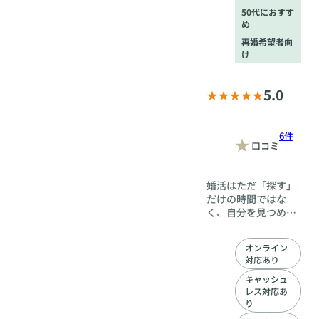
50代におすす
め
再婚希望者向
け
5.0
6件
口コミ
婚活はただ「探す」
だけの時間ではな
く、自分を見つめ直
し、少しずつ変わっ
ていく大切な時間で
オンライン
す。自分の変化も楽
対応あり
しんでみてくださ
い。自身の婚活経験
キャッシュ
レス対応あ
を活かしながら、一
り
人ひとりの気持に寄