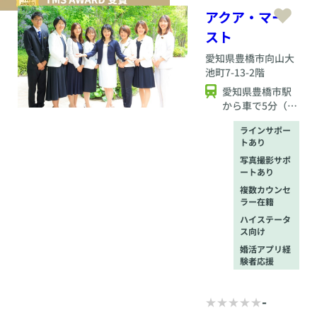
アクア・マー
スト
愛知県
豊橋市向山大
池町7-13-2階
愛知県豊橋市駅
から車で5分（車
のない方は送迎
ラインサポー
あり）
トあり
写真撮影サポ
ートあり
複数カウンセ
ラー在籍
ハイステータ
ス向け
婚活アプリ経
験者応援
-