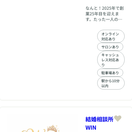
なんと！2025年で創
業25年目を迎えま
す。たった一人の代
表カウンセラーから
始まり、今では、20
オンライン
名以上のカウンセラ
対応あり
ーが、親身に丁寧に
一人一人の会員様の
サロンあり
婚活～結婚式までを
キャッシュ
お手伝いしていま
レス対応あ
す。 いろんなタイプ
り
のカウンセラーがい
駐車場あり
るから、あなたに合
うカウンセラーを代
駅から10分
以内
表がアレンジ致しま
す。万一、カウンセ
ラーとの相性が合わ
ない場合も、気軽に
カウンセラー変更も
可能♪会員様ファース
結婚相談所
トで、経営させてい
ただいています。 ま
WIN
ずは、お気軽にご連