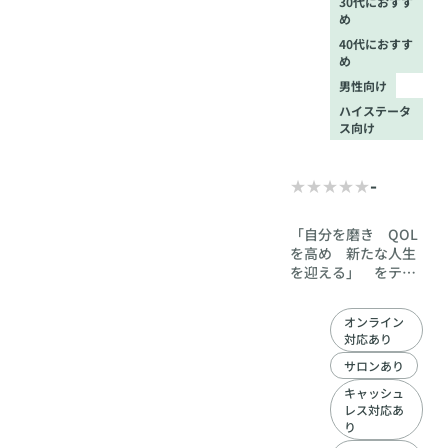
30代におすす
ら徒歩６分
め
40代におすす
め
男性向け
ハイステータ
ス向け
-
「自分を磨き QOL
を高め 新たな人生
を迎える」 をテー
マに結婚へ導きその
先の幸せまでもサポ
オンライン
ート致します。 男性
対応あり
専門に特化していま
す。人生の質を高め
サロンあり
新たな人生の１歩を
キャッシュ
ともに歩みましょ
レス対応あ
う！
り