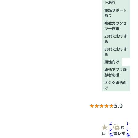
トあり
電話サポート
あり
複数カウンセ
ラー在籍
20代におすす
め
30代におすす
め
男性向け
婚活アプリ経
験者応援
オタク婚活向
け
5.0
2
1
成
5
8
口
婚レポ
件
件