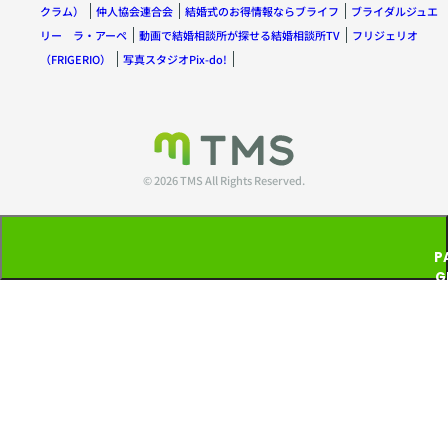
クラム）
仲人協会連合会
結婚式のお得情報ならブライフ
ブライダルジュエ
リー ラ・アーペ
動画で結婚相談所が探せる結婚相談所TV
フリジェリオ
（FRIGERIO）
写真スタジオPix-do!
© 2026 TMS All Rights Reserved.
P
G
T
P