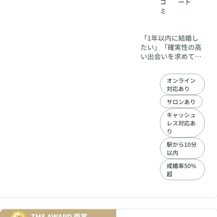
コ
ート
ミ
​「1年以内に結婚し
たい」「確実性の高
い出会いを求めてい
る」なら、成婚にこ
だわる結婚相談所
オンライン
『BR Marriage（BR
対応あり
マリッジ）』へ。 ​BR
Marriageは、独自の
サロンあり
成婚メソッドと手厚
キャッシュ
いサポート体制によ
レス対応あ
り、東海地区トップ
り
クラスの実績を誇る
駅から10分
結婚相談所です。
以内
成婚率50%
超