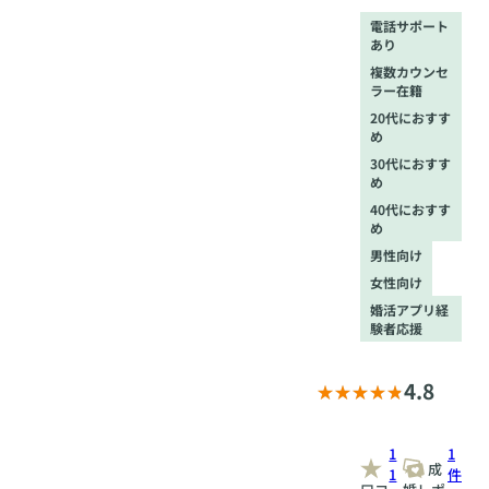
屋」駅5番出口よ
電話サポート
り徒歩1分、
あり
JR「名古屋」駅
複数カウンセ
桜通口より徒歩2
ラー在籍
分
20代におすす
め
30代におすす
め
40代におすす
め
男性向け
女性向け
婚活アプリ経
験者応援
4.8
1
1
成
1
件