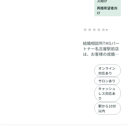
ス向け
再婚希望者向
け
-
結婚相談所TMSパー
トナー名古屋駅前店
は、お客様の成婚を
第一に考え、入会か
ら婚約に至るまで、
オンライン
フルサポート。20代
対応あり
30代40代50代の方に
おすすめの結婚相談
サロンあり
所です。お客様を成
キャッシュ
婚まで導きます。
レス対応あ
り
駅から10分
以内