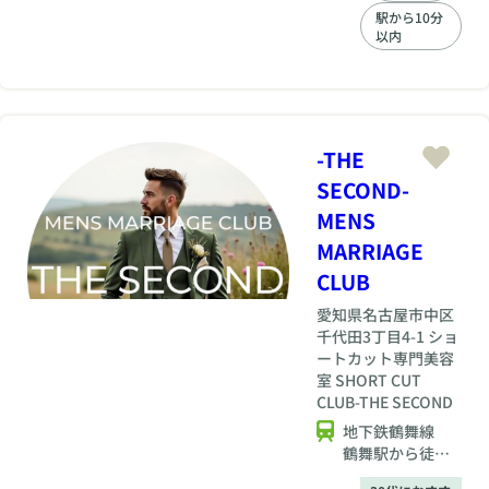
力無くすために、気
駅から10分
になるお相手へのお
以内
申し込みや、お相手
からのお申し込みも
無制限でご利用可
能。また、趣味や価
値観の合うお相手を
過去のご成婚カップ
-THE
ルデータを分析し定
SECOND-
期的にご紹介。そし
て、なにより大切な
MENS
のは、活動が上手く
MARRIAGE
いかなかった時に私
共アドバイザーがサ
CLUB
ポートします。今す
愛知県
名古屋市中区
ぐ婚活をスタートし
千代田3丁目4-1 ショ
ましょう！
ートカット専門美容
室 SHORT CUT
CLUB-THE SECOND
地下鉄鶴舞線
鶴舞駅から徒歩6
分 上前津駅か