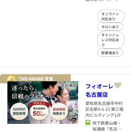
やお茶会など、楽し
いイベントもサロン
オンライン
で行なっています。
対応あり
サロンあり
キャッシュ
レス対応あ
り
駐車場あり
フィオーレ
名古屋店
愛知県
名古屋市中村
区名駅4-6-23 第三堀
内ビルディング12F
地下鉄東山線・
桜通線「名古