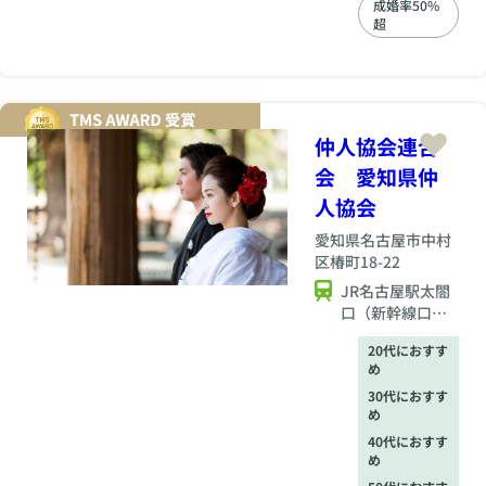
り添い、優しさと誠
成婚率50%
実さでしっかりサポ
超
ートします。
仲人協会連合
会 愛知県仲
人協会
愛知県
名古屋市中村
区椿町18-22
JR名古屋駅太閤
口（新幹線口）
から徒歩2分
20代におすす
め
30代におすす
め
40代におすす
め