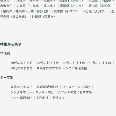
岐阜市
） ｜兵庫県（
神戸市
・
姫路市
）｜京都府（
京都市
） ｜岡山県（
岡山市
・
倉敷市
）｜広島県（
広島市
・
福山市
）｜愛媛県（
松山市
） ｜香川県（
高松市
）
｜福岡県（
福岡市 - 天神・博多 他
） ｜熊本県（
熊本市
） ｜大分県（
大分市
） ｜鹿
児島県（
鹿児島市
） ｜沖縄県（
那覇市
）
特集から探す
年代別
20代におすすめ
｜
30代におすすめ
｜
40代におすすめ
｜
50代におすすめ
｜
60代におすすめ
｜
中高年におすすめ
｜
シニア婚活応援
テーマ別
成婚率50％以上
｜
再婚希望者向け
｜
ハイステータス向け
｜
シングルマザー・ファザー向け
｜
バツイチの方におすすめ
｜
オタク婚活向け
｜
女性向け
｜
男性向け