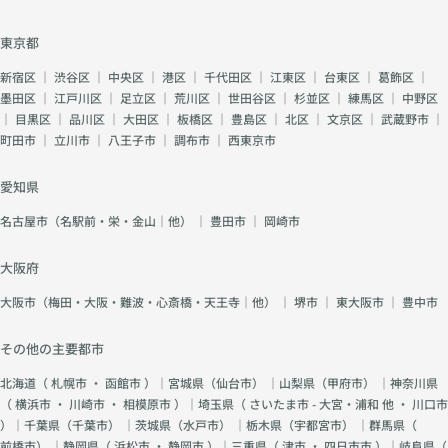
いま
ます。
です。
際のご
してい
す。
◆「会
◆人の
相談事
るの
MBTIは
東京都
うため
本質は
例やブ
に」が
一つの
に準備
「思い
ライダ
積もっ
新宿区
｜
渋谷区
｜
中央区
｜
港区
｜
千代田区
｜
江東区
｜
台東区
｜
葛飾区
｜
参考で
をして
通りに
ルコー
ていく
墨田区
｜
江戸川区
｜
足立区
｜
荒川区
｜
世田谷区
｜
杉並区
｜
練馬区
｜
中野区
すが、
きた」
ならな
チとし
尽くす
｜
目黒区
｜
品川区
｜
大田区
｜
板橋区
｜
豊島区
｜
北区
｜
文京区
｜
武蔵野市
｜
それ以
が伝わ
い場
て感じ
女性の
町田市
｜
立川市
｜
八王子市
｜
調布市
｜
西東京市
上に大
る 多く
面」で
ている
多く
切なの
の方
見えて
ことも
は、見
は 「お
は、 お
くる 恋
愛知県
交えな
返りを
互いが
見合い
愛中
がらお
求めて
自然体
名古屋市（名駅前・栄・金山｜他）
｜
豊田市
｜
岡崎市
の日に
は、お
伝えい
いるつ
で笑顔
合わせ
互いに
たしま
もりは
になれ
て、 服
良いと
大阪府
す。
ありま
る関係
を選
ころを
せん。
かどう
大阪市（梅田・大阪・難波・心斎橋・天王寺｜他）
｜
堺市
｜
東大阪市
｜
豊中市
び、 髪
見せよ
でも心
か」で
型を整
うとし
のどこ
す。 あ
え、 少
ます。
その他の主要都市
かで、
なたら
しでも
好きな
「これ
しい素
良い印
北海道（
札幌市
・
函館市
）｜宮城県（
仙台市
） ｜山梨県（
甲府市
） ｜神奈川県
相手に
だけ頑
敵なご
象を持
（
横浜市
・
川崎市
・
相模原市
）｜埼玉県（
さいたま市 - 大宮・浦和 他
・
川口市
優しく
張って
縁があ
っても
接する
）｜千葉県（
千葉市
） ｜茨城県（
水戸市
） ｜栃木県（
宇都宮市
） ｜群馬県（
いるん
ります
らえる
こと
前橋市
） ｜静岡県（
浜松市
・
静岡市
）｜三重県（
津市
・
四日市市
）｜岐阜県（