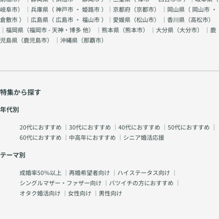
だから
よう
よう準
は、そ
岐阜市
） ｜兵庫県（
神戸市
・
姫路市
）｜京都府（
京都市
） ｜岡山県（
岡山市
・
大切に
に。
備をさ
れほど
倉敷市
）｜広島県（
広島市
・
福山市
）｜愛媛県（
松山市
） ｜香川県（
高松市
）
してほ
れてい
難しい
｜福岡県（
福岡市 - 天神・博多 他
） ｜熊本県（
熊本市
） ｜大分県（
大分市
） ｜鹿
しい」
ます。
ことで
児島県（
鹿児島市
） ｜沖縄県（
那覇市
）
という
だから
はあり
気持ち
こそ、
ませ
があり
きちん
ん。 し
ます。
とした
かし、
それ自
服装
本当の
特集から探す
体は悪
は、
人柄
いこと
「今日
は、余
年代別
ではあ
という
裕がな
りませ
日を大
くなっ
20代におすすめ
｜
30代におすすめ
｜
40代におすすめ
｜
50代におすすめ
｜
ん。 問
切に思
た時や
60代におすすめ
｜
中高年におすすめ
｜
シニア婚活応援
題なの
ってい
予想外
は、そ
ま
テーマ別
の出来
の気持
す。」
事が起
ちを我
成婚率50％以上
｜
再婚希望者向け
｜
ハイステータス向け
｜
という
きた時
慢し続
シングルマザー・ファザー向け
｜
バツイチの方におすすめ
｜
気持ち
に表れ
けてし
を自然
オタク婚活向け
｜
女性向け
｜
男性向け
ます。
まうこ
に伝え
例え
とで
てくれ
ば、 店