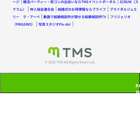
のは、
嫁する
ージ
婚活パーティー・街コンの出会いならTMSイベントポータル
SCRUM（ス
そんな
ブラン
のか、
クラム）
仲人協会連合会
結婚式のお得情報ならブライフ
ブライダルジュエ
に不満
ド物や
それと
だった
リー ラ・アーペ
動画で結婚相談所が探せる結婚相談所TV
フリジェリオ
高価な
も解決
の？」
（FRIGERIO）
写真スタジオPix-do!
洋服で
しよう
となっ
はあり
とする
てしま
ませ
のか こ
うケー
ん。 清
うした
スが少
潔感が
何気な
なくあ
あり、
い場面
りませ
© 2026 TMS All Rights Reserved.
お見合
には、
ん。 女
いとい
その人
性はず
う場に
の価値
っと我
ふさわ
観や人
慢して
P
しい服
間性が
いたつ
G
装であ
自然と
もりで
T
ること
現れま
も、男
です。
す。 結
性には
P
男性な
婚生活
伝わっ
ら襟付
では、
ていな
きのシ
このよ
かった
ャツや
うな出
ので
ジャケ
来事が