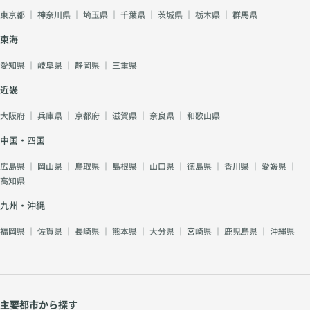
かし、
人で抱
も少な
けとい
や、お
感を抱
東京都
｜
神奈川県
｜
埼玉県
｜
千葉県
｜
茨城県
｜
栃木県
｜
群馬県
人間の
え込ま
くあり
うケー
相手と
きやす
心理と
ない ・
ませ
スも少
東海
の関わ
いもの
して
支え合
ん。 T
なくあ
り方に
です。
&quot;
える関
シャツ
りませ
愛知県
｜
岐阜県
｜
静岡県
｜
三重県
あるの
質問を
慣れ
係を選
やサン
ん。 だ
です。
通して
&quot;
ぶ こと
近畿
ダル
からこ
今回
自然に
は避け
が大切
は、 普
そ、婚
は、40
会話が
られま
大阪府
｜
兵庫県
｜
京都府
｜
滋賀県
｜
奈良県
｜
和歌山県
です。 ■
段のお
活では
代男性
弾め
せん。
まとめ
出掛け
「相手
が結婚
ば、お
中国・四国
だから
ENFJの
では問
を完璧
相談所
互いの
こそ、
方は ・
題あり
に見抜
でご成
緊張も
広島県
｜
岡山県
｜
鳥取県
｜
島根県
｜
山口県
｜
徳島県
｜
香川県
｜
愛媛県
｜
尽くし
思いや
ません
くこ
婚へと
少しず
高知県
すぎは
りがあ
が、 お
と」よ
つなが
つほぐ
感謝を
る ・愛
見合い
りも、
九州・沖縄
るため
れてい
減らし
情深い
では少
「本質
に、ぜ
きま
てしま
・尽く
しラフ
を見極
福岡県
｜
佐賀県
｜
長崎県
｜
熊本県
｜
大分県
｜
宮崎県
｜
鹿児島県
｜
沖縄県
ひ意識
す。
うこと
しすぎ
な印象
める視
してい
がある
やすい
を与え
点」を
ただき
ので
そんな
てしま
持つこ
たいポ
す。
特徴を
うこと
とが大
イント
◍「こ
持って
があり
切なの
を、実
主要都市から探す
んなに