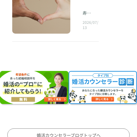
れ
と
らこ
お相手
人が変
言
ったも
o.
黙への
る人の
相
ダ
プレゼ
ん。 な
そ、 ・
への気
る
わっ
は
のの、
対応次
ほう
え
c
ントを
手
ぜな
一人だ
寿
遣いで
ル
た。」
女
ご縁に
第で、
が、
贈る。
る
ら、付
けが頑
Concier
す ― お
o
は
「付き
」
恵まれ
お相手
「また
2026/07/
性
何でも
き合う
張る関
ge こと
見合い
理
合って
m
ど
なかっ
からの
お会い
13
は
許して
前やお
と
係にな
こん
前にな
いた頃
た方。
由
印象が
した
こ
しま
見合い
な
る ・心
ると、
はこん
の
あるい
大きく
い」と
と
う。 一
の場で
ま
が疲れ
「暑い
な人じ
ぜ
は、離
変わる
思われ
決
見する
は、誰
てしま
のでTシ
は
ゃなか
で
婚を経
ことも
ること
避
と、と
定
でもあ
う 結果
ャツで
っ
験し、
ありま
が多い
見
ても愛
け
る程度
とし
もいい
た。」
的
「もう
す。 今
ので
情深く
抜
は優し
て、恋
です
た
離婚や
一度、
回は、
す。 今
な
素敵な
くでき
愛が苦
か？」
夫婦関
け
方
温かい
お見合
回は、
女性に
違
るから
しくな
「サン
係の相
家庭を
いで沈
お見合
る
が
見えま
です。
ること
ダルは
い
談で
築きた
黙して
いで相
す。 そ
？
初対面
もあり
ダメで
い
は、こ
い」と
しまう
手に喜
れなの
で感じ
ます。 ■
しょう
婚
のよう
い
新たな
理由や
ばれや
に、な
がい
実は一
か？」
な言葉
活
一歩を
上手な
すい質
の
ぜか男
い。
番大事
という
を耳に
踏み出
対処
問や、
で
性から
LINEの
？
なこと
ご質問
するこ
そうと
法、実
会話が
雑に扱
返信が
後
ここが
をいた
とが少
される
際の相
自然に
われた
丁寧。
大切な
だくこ
なくあ
悔
方。 皆
談事例
広がる
り、都
デート
婚活カウンセラーブログトップへ
ポイン
とがあ
りませ