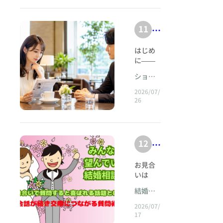
田
お話し
勝負服
w
o.
と
うに
〜
く
しま
とし
区
.c
「ある
c
、
も
す。 ■
て、ぜ
納
年齢に
蒲
11
h
条
o
結
ENFJ（
ひワー
っ
得
なれば
田
主人
er
件
ドロー
m
婚
と
自然に
か
はじめに――履歴書の向こう側にいる人&nbsp; 婚活をしていると、ときどき不思議なことが起こる。 年齢は希望の範囲内。 職業は安定している。 年収にも大きな不安はない。 学歴も申し分なく、家族関係も穏やかそうで、喫煙もしない。趣味も常識的で、プロフィール写真には清潔感があり、紹介文にも誠実さがにじんでいる。 仲人から見ても、友人に相談しても、家族に話しても、返ってくる言葉は似ている。 「とても良い人じゃない」 「こんな人、なかなかいないよ」 「何が気になるの？」 「条件が良いなら、もう少し会ってみたら？」 本人にも、相手の欠点らしい欠点は見つからない。 それなのに、心が動かない。 会う前には期待していたはずなのに、実際に会ってみると胸が弾まない。会話も途切れず、失礼なことを言われたわけでもない。食事の店も丁寧に選んでくれた。帰りには駅まで送ってくれた。それでも、次に会いたいという気持ちが自然には湧いてこない。 「私が理想を求めすぎているのでしょうか」 婚活相談の場で、この問いは何度も語られる。 ある人は、自分には人を好きになる力がないのではないかと不安になる。ある人は、贅沢なことを言っているうちに結婚の機会を失うのではないかと焦る。ある人は、「条件が良いのだから好きになるべきだ」と、自分の感情を説得しようとする。 けれども、感情は会議の議決のようには動かない。 賛成多数で恋心が成立するわけではない。 年収、学歴、身長、職業、居住地、家族構成という項目に丸をつけ、合計点が基準を超えた瞬間に、心が鐘を鳴らすわけでもない。 人は、条件だけで人を愛することはできない。 しかし同時に、人は感情だけで結婚生活を営むことも難しい。 婚活とは、この条件と感情の間に橋を架ける営みである。 ショパン・マリアージュでは、プロフィールを「出会いの入口」と考える。プロフィールは重要である。そこには、その人が積み重ねてきた人生の一部が記されている。職業、趣味、生活観、結婚観、家族についての考え方。どれも、将来を考えるうえで無視できない。 しかし、プロフィールは楽譜に似ている。 楽譜には音符が並んでいる。速度記号があり、強弱記号があり、調性があり、構成がある。それを見れば、どのような作品なのかをある程度想像できる。 けれども、楽譜を見ただけでは、実際にその音楽を聴いたときの震えまでは分からない。 同じショパンのノクターンを弾いても、演奏者によって呼吸は異なる。ある演奏は静かに心へ染み込み、ある演奏は華麗でありながら距離を感じさせる。楽譜上では同じ音であっても、その音と音の間にある「間」、音の立ち上がり、消え方、ためらい、呼吸、温度によって、受け取る印象は変わる。 人も同じである。 プロフィールは、その人の人生の楽譜である。 実際の出会いは、その楽譜が音になる瞬間である。 「条件は良いのに心が動かない」という悩みは、プロフィールが間違っていたから生まれるのではない。プロフィールという楽譜と、対面したときに響いた音との間に、小さな距離が生まれたときに起こる。 その距離は、わがままの証明ではない。 人を見る目がないことの証明でもない。 結婚に向いていないことの証明でもない。 それは、自分の心が何を受け取り、何をまだ受け取れていないかを知らせる、繊細な信号なのである。 本稿では、「条件は良いのに心が動かない」という現象を、ショパン・マリアージュの視点から丁寧に読み解いていく。 なぜプロフィールでは魅力的に見えた人に、実際には惹かれないのか。 なぜ欠点のない人ほど、かえって距離を感じることがあるのか。 心が動かないとき、すぐに断るべきなのか、それとも会い続けるべきなのか。 恋愛感情がゆっくり育つ人は、何を基準に交際を続ければよいのか。 そして、条件でも衝動でもない「結婚につながる感情」とは何なのか。 プロフィールと感情の間には、ほんの小さな距離がある。 けれども、その小さな距離を理解することは、婚活の風景を大きく変える。 結婚相手を探すことは、最高得点の人を選ぶことではない。 その人のそばで、自分の呼吸がどのように変わるのか。 沈黙の中で、どのような自分になっているのか。 未来を想像したとき、心の奥にどのような音が響くのか。 それを聴き取っていく営みなのである。 &nbsp;第1章 プロフィールは「人」ではなく「人についての情報」である&nbsp; 婚活において、プロフィールは欠かすことのできない道具である。 結婚相談所では、限られた時間の中で、多くの候補者から会ってみたい人を選ぶ必要がある。そのとき、年齢、職業、年収、学歴、身長、居住地域、家族構成、趣味、自己紹介文などが判断材料になる。 プロフィールがなければ、出会いは偶然に頼るしかない。したがって、プロフィールによる情報整理は、現代の婚活において極めて合理的な仕組みである。 しかし、合理的な仕組みには、合理性ゆえの限界がある。 プロフィールに書かれているのは、その人自身ではない。 その人について選び取られた情報である。 たとえば「穏やかな性格です」と書かれていても、その穏やかさが、温かな受容なのか、感情表現の少なさなのか、衝突を避けるための遠慮なのかは分からない。 「聞き上手です」と書かれていても、相手の話に深く関心を持って耳を傾ける人なのか、自分から話題を出すことが苦手なため結果として聞き役になっているのかは、実際に会わなければ分からない。 「家庭を大切にしたい」と書かれていても、家事や育児を分担したいという意味なのか、家族で食卓を囲みたいという意味なのか、配偶者に家庭を守ってほしいという意味なのかは、人によって異なる。 プロフィールに虚偽があるという話ではない。 言葉とは、どうしても広い意味を持つ。 同じ言葉でも、人によって背景が異なる。 「旅行が好き」という一文の中にも、年に数回、綿密な計画を立てて海外へ行く人がいる。一方で、近隣の温泉へ日帰りで出かけることを好む人もいる。 「音楽鑑賞」と書かれていても、クラシック音楽を静かに聴く人もいれば、ロックフェスティバルへ出かける人もいる。音楽を生活の中心に置く人もいれば、車を運転するときに流す程度の人もいる。 プロフィールは地図である。 地図は目的地へ向かうために必要だが、地図そのものが風景ではない。地図には標高や道路が記されていても、そこを歩いたときの風の匂いや、坂道の疲れ、木漏れ日の美しさまでは記されていない。 婚活で混乱が生まれるのは、地図と風景を同じものだと思ってしまうときである。 条件の良いプロフィールを見ると、私たちは無意識のうちに、その人との生活まで良いものになると想像する。 安定した職業なら、家庭も安定するだろう。 高い収入があれば、生活の不安は少ないだろう。 学歴が高ければ、会話が合うだろう。 趣味が似ていれば、一緒に楽しめるだろう。 穏やかな性格なら、争いの少ない家庭になるだろう。 もちろん、その可能性はある。 しかし、条件は未来を保証するものではない。 あくまで未来を考える材料である。 高収入であっても、仕事中心で家庭に時間を使えない人もいる。穏やかに見えても、問題を話し合うことから逃げる人もいる。趣味が同じでも、楽しみ方がまったく違うこともある。 反対に、プロフィール上では目立たなかった人が、実際に会うと驚くほど心地よいこともある。 特別に華やかな経歴がなくても、こちらの話を大切に受け止めてくれる。冗談の感覚が合い、沈黙が苦にならない。店員への態度が自然で、予定外の出来事にも柔らかく対応できる。 こうした魅力は、プロフィールの限られた項目には収まりにくい。 ショパン・マリアージュでは、プロフィールを人間の価値を示す「成績表」として扱わない。 プロフィールは、会うかどうかを考えるための招待状である。 招待状を見て、心が少しでも動いたなら、実際の場へ足を運んでみる。そこで初めて、文字だった人が声を持ち、表情を持ち、呼吸を持つ。 婚活における最初の大切な理解は、次の一文に集約される。 プロフィールに惹かれたからといって、その人自身に惹かれるとは限らない。 そして、プロフィールに強く惹かれなかったからといって、その人自身にも惹かれないとは限らない。 この違いを理解すると、「条件が良いのに心が動かない」という自分を責める必要が少なくなる。 プロフィールを見て期待した。 しかし会ってみると違った。 それは失敗ではない。 楽譜を見て想像していた演奏と、実際に聞こえてきた演奏が違っただけである。 その違いに気づけたこと自体が、出会いの成果なのである。&nbsp; &nbsp;第2章 条件が良いほど「好きになるべきだ」という圧力が生まれる&nbsp; 条件の良い相手に会ったとき、人は相手そのものだけを見ているとは限らない。 その背後にある「逃してはいけない」という圧力を感じている。 婚活が長くなっている人ほど、その圧力は強くなる。 「この人より良い条件の人は、もう現れないかもしれない」 「ここで断ったら、後悔するかもしれない」 「年齢を考えると、選り好みしている場合ではない」 「周囲から見れば理想的な相手なのに、何を迷っているのだろう」 こうした思考が重なると、本来は自由に感じられるはずの心が、試験を受けるような状態になる。 好きかどうかを感じる前に、「好きになれる理由」を探し始める。 優しい。 仕事が安定している。 連絡もまめである。 会うために時間を作ってくれる。 価値観も大きくは違わない。 頭の中では、相手を選ぶべき理由が積み上がっていく。 それでも心が動かないと、今度は自分を責め始める。 「私は性格に問題があるのではないか」 「刺激的な恋愛ばかり求めているのではないか」 「普通の幸せを受け入れられないのではないか」 だが、「好きになるべきだ」という義務感は、感情が育つ土壌をかえって固くする。 花に向かって、「条件が整っているのだから咲きなさい」と命じても、花は咲かない。 日当たり、水分、温度、時間が必要である。 人の感情も同じである。 相手が良い人であることと、自分の心がその人へ向かうことは、別の現象である。 ここで重要なのは、「良い人」と「自分に合う人」を分けて考えることである。 誠実で、優しく、社会的にも信頼されている人であっても、すべての人にとって結婚相手として合うわけではない。 一流のピアニストの演奏であっても、すべての聴衆が同じように感動するわけではない。技術的には完璧であっても、自分の心には届かない演奏がある。反対に、少し不器用でも、なぜか胸に残る演奏がある。 それは、演奏の優劣だけでは説明できない。 自分の記憶、感受性、その日の心境、音の好み、呼吸の合い方など、多くの要素が重なっている。 人間関係も同様である。 条件の良い人を好きになれないことは、その人を否定することではない。 自分を欠陥のある人間だと認定することでもない。 ただ、2人の間に自然な響きが生まれているかどうかを確かめているのである。 もっとも、「心が動かないから即座に縁がない」と決めるのも早い。 感情には、初対面で強く動く種類もあれば、安心の積み重ねによって静かに育つ種類もある。 だから必要なのは、無理に好きになろうとすることではなく、心が動かない理由を丁寧に見分けることである。 緊張しているだけなのか。 相手の情報がまだ少ないのか。 会話のテンポが合わないのか。 無意識の警戒心が働いているのか。 過去の恋愛と比較しているのか。 本当に相性が合わないのか。 「好きではない」という一言の中には、いくつもの異なる状態が含まれている。 その違いを見分けずに、条件だけで進むか、感情だけで断るかを決めると、婚活は苦しくなる。 ショパン・マリアージュでは、心が動かないとき、まず「なぜ好きになれないのですか」とは尋ねない。 それよりも、次のように尋ねる。 「その方と一緒にいるとき、どのような自分になっていましたか」 よく話す自分だったのか。 気を遣って笑っている自分だったのか。 沈黙を埋めようと焦っていたのか。 自然に質問が浮かんだのか。 早く帰りたいと思っていたのか。 もう少し話してみたいと感じたのか。 相手の条件ではなく、相手といるときの自分を見る。 そこに、感情の正体を知る手がかりがある。 &nbsp;第3章 事例1――「完璧な男性」を前に笑顔が固まった真由美さん&nbsp; 真由美さんは、37歳の会社員だった。 落ち着いた雰囲気があり、仕事にも真面目に取り組んでいた。婚活を始めた理由は、親から急かされたからではない。自分自身が、人生を共に歩く相手を望んでいたからである。 活動を始めて4か月ほど経った頃、仲人から1人の男性を紹介された。 42歳。 大手企業勤務。 年収は希望条件を十分に満たしている。 大学院修了。 初婚。 非喫煙者。 趣味は読書、旅行、クラシック音楽鑑賞。 プロフィール写真には、控えめな笑顔が写っていた。自己紹介文も丁寧で、「お互いの仕事や価値観を尊重しながら、穏やかな家庭を築きたい」と書かれていた。 クラシック音楽が好きな真由美さんは、プロフィールを見て期待した。 「ようやく話の合いそうな人に会えるかもしれない」 お見合い当日、男性は約束の10分前に現れた。服装にも清潔感があり、店員への対応も礼儀正しかった。 会話も問題なく進んだ。 仕事の話、旅行の話、最近読んだ本の話。男性は質問にも丁寧に答え、真由美さんの話を遮ることもなかった。 ところが、1時間後に店を出た真由美さんの胸にあったのは、喜びではなく、奇妙な疲労だった。 仲人との振り返りで、彼女は言った。 「悪いところはありません。むしろ、何も悪くないんです。でも、もう一度会いたいかと聞かれると、分からないんです」 「何か気になった場面はありましたか」 「特には……。ただ、ずっと面接を受けているような感じがしました」 詳しく聞いていくと、会話の構造が見えてきた。 男性は礼儀正しく質問していた。 「お仕事は忙しいですか」 「休日は何をして過ごしますか」 「旅行ではどこが印象に残っていますか」 「将来も仕事を続けたいですか」 質問そのものに問題はない。 しかし、真由美さんが答えると、男性は「そうですか」と受け止め、すぐに次の質問へ進んだ。 たとえば、真由美さんが「京都の小さなお寺を巡るのが好きです」と話しても、「どんなところが好きなのですか」と関心を深めることはなかった。 「落ち着いた場所がお好きなのですね。それでは、食べ物は和食と洋食のどちらがお好きですか」 会話は途切れないが、深まらない。 情報は交換されているが、感情が交換されていない。 男性は真由美さんを知ろうとしていた。しかし、その知り方が、プロフィール項目の確認に近かった。 一方の真由美さんも、「良い印象を持ってもらわなければ」と考え、整った回答を続けていた。 2人とも礼儀正しく、2人とも誠実だった。 それでも、その場には心の呼吸が生まれなかった。 真由美さんが疲れたのは、相手が悪かったからではない。自分の感情を見せる余白がなかったからである。 彼女は交際希望を出すか迷った。 「条件は本当に良いですし、もう一度会えば印象が変わるかもしれません」 そこで仲人は、「好きになれそうか」ではなく、別の基準で考えることを提案した。 「もう一度会うことを想像したとき、嫌な感じがしますか。それとも、まだ分からないから確かめたい気持ちはありますか」 真由美さんは少し考えた。 「嫌ではありません。ただ、緊張します」 「では、次は質問に答えるだけではなく、真由美さんから少し自由な話題を出してみましょう。好きな音楽について、正解のない話をしてみてください」 2回目のデートで、真由美さんはショパンのノクターンについて話した。 「同じ曲でも、演奏する人によって夜の色が違うように感じるんです」 すると男性は、初めて少し笑った。 「分かる気がします。僕は作品9の2を、昔は明るい曲だと思っていたんですが、年齢を重ねると、明るさの中に寂しさがあるように聞こえるんです」 そこから会話が変わった。 男性は、子どもの頃に母親がピアノを弾いていたこと、その音を聞きながら眠った記憶があることを話した。 真由美さんも、亡くなった祖父が音楽好きだったことを語った。 初めて、情報ではなく記憶が交換された。 真由美さんの心が、恋愛感情として大きく動いたわけではない。しかし、帰り道で彼女は思った。 「この人には、まだ私が知らない温度がある」 それは小さな変化だった。 婚活では、この小さな変化が重要である。 初対面で胸が高鳴らなくても、「もう少し知りたい」という気持ちが生まれることがある。 恋愛感情の芽は、必ずしも強いときめきとして現れない。 「その人の言葉をもう少し聞きたい」 「別の表情を見てみたい」 「自分も少し本当のことを話してみたい」 そうした静かな好奇心として始まることがある。 真由美さんと男性は、その後数回会った。しかし最終的には、結婚観の違いから交際を終了した。 この結末だけを見れば、成婚には至らなかった事例である。 けれども、真由美さんにとって、この出会いは大きな意味を持った。 彼女は、それまで「初対面で心が動かなければ、縁がない」と考えていた。しかしこの経験から、最初に感じた無感動が、相性の悪さではなく、会話の形式によって生まれている場合もあると知った。 そして何より、自分が求めているものが明確になった。 彼女が求めていたのは、条件の良さだけではなかった。 自分の話が、相手の中で何かを動かす感覚だった。 相手の話を聞き、自分の中にも風景が浮かぶような会話だった。 プロフィールには書ききれない「心の応答」を、彼女は求めていたのである。 &nbsp;第4章 心が動かない理由は1つではない&nbsp; 「心が動かない」という感覚は、一見すると単純に見える。 しかし、その内側にはさまざまな理由がある。 それをすべて「相性が悪い」とまとめてしまうと、本来育つ可能性のある縁を見逃すことがある。反対に、すべてを「まだ会った回数が少ないから」と考えると、自分の違和感を軽視してしまう。 大切なのは、心が動かない理由を分類することである。&nbsp;&nbsp;1．緊張によって感情が閉じている&nbsp; 初対面の場では、多くの人が普段より緊張する。 特に結婚相談所のお見合いでは、「結婚相手として見られている」という意識が強い。服装、話し方、表情、質問の内容まで気にしているうちに、自分の感情を感じる余裕がなくなる。 試験中に景色を楽しめないのと同じである。 この場合、心が動かないというより、心を感じる余裕がない。 会っている最中は何も感じなかったのに、帰宅してから相手の言葉を思い出す。数日後に「あの話は少し面白かった」と感じるなら、緊張の影響が大きかった可能性がある。&nbsp;2．情報交換だけで終わっている&nbsp; 仕事、趣味、家族、休日の過ごし方。 必要な話題を一通り話しても、感情や体験が共有されなければ、相手を近く感じることは難しい。 「旅行が好きです」 「私も好きです」 「どこへ行きましたか」 「沖縄です」 「いいですね」 これだけでは、事実の確認で終わる。 「沖縄の何が印象に残りましたか」 「海もきれいでしたが、朝早く散歩したときの静けさが忘れられません」 ここまで話が進むと、その人が何に心を動かされるのかが見えてくる。 人は、情報によって理解され、感情によって近づいていく。&nbsp;3．相手が整いすぎていて、人間味が見えない 条件が良く、受け答えも完璧で、失敗談も弱音も語らない相手に対して、距離を感じる人がいる。 その人が本当に完璧なのではない。 まだ安全な部分しか見せていないのである。 しかし、相手の人間的な揺らぎが見えないと、こちらも自分を見せにくい。 「この人の前で失敗してはいけない」 「弱いところを見せたら評価が下がるかもしれない」 そう感じると、会話は上品でも、親密さは育ちにくい。&nbsp;&nbsp;4．過去の恋愛の刺激を基準にしている&nbsp; 過去に強い恋愛を経験した人は、そのときの感情を「恋愛の標準」と考えることがある。 会いたくて仕方がない。 連絡を待ち続ける。 相手の一言で気分が大きく変わる。 不安と期待が交互に押し寄せる。 その強度を知っていると、穏やかな相手に対して「何も感じない」と思いやすい。 しかし、過去の強い感情が、必ずしも相性の良さから生まれていたとは限らない。 相手が不安定だったからこそ、追いかける気持ちが強くなっていた可能性もある。手に入りそうで入らない距離が、恋愛感情を刺激していた可能性もある。 安心できる相手に会ったとき、心が静かなのは、魅力がないからではなく、不安を刺激されていないからかもしれない。&nbsp;&nbsp;5．本当に相性が合っていない&nbsp; もちろん、心が動かない理由が、単純に相性の違いであることもある。 会話のテンポが合わない。 笑う場面が違う。 関心を持つ対象が違う。 言葉の選び方に引っかかる。 一緒にいると自分らしくいられない。 相手に欠点がなくても、2人の間に自然な流れが生まれないことはある。 重要なのは、「相手が良い人か」だけで判断しないことである。 良い人であっても、自分との関係が良い関係になるとは限らない。&nbsp;&nbsp;6．心のどこかで結婚そのものを怖れている&nbsp; 相手の条件が良く、結婚の可能性が現実味を帯びるほど、心が引いてしまう人もいる。 それまでは「良い人に出会いたい」と願っていた。しかし本当に良い相手が現れると、結婚によって失うものが意識される。 自由がなくなるのではないか。 仕事を続けられなくなるのではないか。 相手の家族とうまく付き合えるだろうか。 期待に応えられるだろうか。 離婚したらどうしよう。 幸せになった後で失うのが怖い。 こうした恐れは、必ずしも言葉になっていない。 そのため本人は、「なぜか好きになれない」と感じる。 実際には、相手への拒否ではなく、人生が変わることへの警戒である場合もある。&nbsp;7．自分の価値が試されているように感じる&nbsp; 社会的条件の高い相手を前にすると、「この人に選ばれる自分でなければならない」と感じる人がいる。 相手を見るより、自分がどう見られているかが気になる。 会話中も、自分の学歴、職業、外見、話し方が評価されているように感じる。すると心は、恋愛よりも防御を優先する。 この状態では、ときめきよりも疲労が残る。 心が動かないのではない。 心が身を守っているのである。 このように、「心が動かない」という一言の中には、まったく異なる現象が含まれている。 したがって、必要なのは即断ではなく観察である。 自分の心を説得するのでも、違和感を無視するのでもない。 何が起きているのかを、少し離れた場所から眺めてみる。 その姿勢が、条件と感情の間にある距離を縮めていく。&nbsp; &nbsp;第5章 恋愛感情は「評価」ではなく「反応」である 婚活では、相手を評価する場面が多い。 プロフィールを見て、会うかどうかを決める。 会った後、交際希望を出すかどうかを決める。 仮交際を続けるかどうかを決める。 真剣交際へ進むかどうかを決める。 この仕組みの中にいると、いつの間にか、人を採点する視点が強くなる。 話しやすさは何点。 外見は何点。 収入は何点。 価値観は何点。 将来性は何点。 合計点が高ければ進み、低ければ断る。 もちろん、一定の判断は必要である。 しかし恋愛感情は、評価の結果として生まれるとは限らない。 感情は反応である。 相手の声を聞いたとき。 笑顔を見たとき。 自分の話を理解してもらったとき。 困った場面で自然に助けてもらったとき。 相手の不器用さに触れたとき。 何かが自分の内側に触れ、反応が起こる。 その反応は、ときめきだけではない。 安心する。 気になる。 もっと知りたい。 力になり
公）の
ブに取
】
ry
は
結婚す
の
良
ら
恋愛傾
り入れ
る」と
-
良
安
向 ENFJ
てみて
い
選
いう時
ショパ
pi
い
の方
くださ
心
人
代では
ン・マ
ぶ
は、一
い。 コ
2026/07/
a
の
は
なくな
リアー
が
た
26
言でい
ーディ
りまし
n
ジュ
に
両
い
うと
ネート
め
た。仕
o.
心
「愛情
のご相
立
る
の
事や趣
表現が
談やご
c
が
す
味を優
か
婚
豊かな
質問が
12
【
o
動
先する
る
も
タイ
ござい
活
方もい
蒲
m
か
の
プ」で
ました
し
哲
お見合
れば、
田
す。 ・
な
ら、い
か
いは
れ
人との
学
思いや
つでも
の
い
「質問
出会い
〜
な
〜
りがあ
結婚相
カウン
力」で
結
そのも
の
刺
る ・面
談セン
セラー
い
h
印象が
のが少
2026/07/
婚
は
倒見が
ターイ
の鈴木
激
と
大きく
17
なく、
tt
良い ・
ーブラ
相
までお