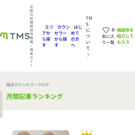
全
国
の
TM
結
婚
S
相
エリ
カウン
はじ
お
相談所を
に
談
アか
セラー
めて
所
紹介して
つ
気に入
情
ら探
から探
の方
もらう
い
報
り一覧
す
す
へ
・
て
検
索
サ
イ
ト
婚活カウンセラーブログ
月間記事ランキング