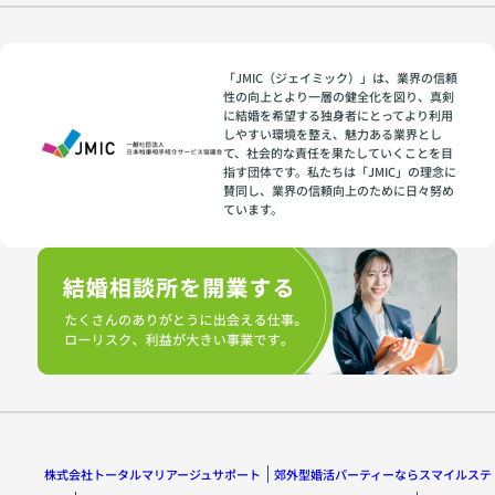
す。 我
ます。
員さん
慢は少
反対
や周囲
しずつ
に、 あ
の人へ
積み重
まりに
の接し
「JMIC（ジェイミック）」は、業界の信頼
なり、
も普段
性の向上とより一層の健全化を図り、真剣
方 家族
「私は
に結婚を希望する独身者にとってより利用
着に近
との関
こんな
しやすい環境を整え、魅力ある業界とし
い服装
係性 約
て、社会的な責任を果たしていくことを目
にして
だと、
束を守
指す団体です。私たちは「JMIC」の理念に
いるの
その気
る姿勢
賛同し、業界の信頼向上のために日々努め
に！」
持ちが
お金の
ています。
と、あ
伝わり
使い方
る日突
にくく
や金銭
然爆発
なって
感覚 思
しま
しまう
い通り
す。 と
ことが
になら
ころが
ありま
なかっ
男性か
す。 ◆
た時の
らする
高級な
態度 ト
と、
服であ
ラブル
「急に
る必要
が起き
怒り出
はない
た時に
した」
大切な
責任転
株式会社トータルマリアージュサポート
郊外型婚活パーティーならスマイルステ
「何が