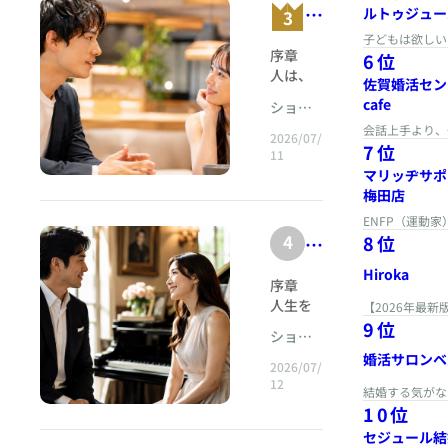
声
ルトゥジュー
3
奏
へおす
ス
すめな
の
子どもは欲しい
者
メ
序章 人は、言葉より先に声を聴いている&nbsp; ある人と初めて会ったとき、私たちはその人の顔を見る。 服装を見て、表情を見て、姿勢を見る。そして、相手がプロフィール写真とどの程度同じかを、ほとんど無意識のうちに確かめている。 しかし、本当に心が動き始めるのは、その人が最初の言葉を発した瞬間である。 「今日はありがとうございます」 たったそれだけの言葉にも、その人の多くが表れる。 声が少し高いか、低いか。 言葉の終わりが柔らかくほどけるか、鋭く切れるか。 早口なのか、ゆっくりなのか。 こちらの返事を待ってくれるのか、間を埋めるように話し続けるのか。 緊張しているのか、落ち着いているのか。 自信があるのか、それとも自信のなさを隠そうとしているのか。 言葉の意味が「今日はありがとうございます」であっても、声の響きによって、聞き手が受け取る印象はまったく異なる。 温かい声で言われれば、歓迎されているように感じる。 事務的な声で言われれば、儀礼的な挨拶に聞こえる。 小さく震える声で言われれば、その人の緊張が伝わる。 あまりにも明るく勢いのある声で言われれば、「無理をしているのではないか」と感じることもある。 人は言葉を理解する前に、声から相手の感情を受け取っている。 声には、文章には書かれていない「心の注釈」が付いているのである。 声の魅力に関する研究では、聞き手が明示的に声の魅力度を評価していない状況でも、魅力的な声とそうでない声に対して脳が異なる反応を示す可能性が報告されている。つまり、声の印象は、私たちが意識的に判断を始めるより早い段階で処理されていると考えられる。 プロフィールの条件が整っていても、実際に会って話した瞬間に「何となく違う」と感じることがある。 反対に、写真だけでは強い関心を抱かなかった相手と、電話や対面で話した途端に、急に心が近づくこともある。 その「何となく」の正体の一部は、声である。 ただし、声の魅力とは、単に「美声であること」ではない。 アナウンサーのように滑舌がよければ恋愛で有利になる、というほど単純ではない。低い声だから魅力的、高い声だから不利という話でもない。 恋愛において人を惹きつける声とは、その人の身体から発せられる音そのものだけではなく、相手との間で生まれる「響き方」なのである。 1人で話しているときには普通の声でも、好きな人と話すと柔らかくなる。安心できる人と一緒にいると、呼吸が深くなり、言葉の終わりが穏やかになる。相手に関心を持っていると、返事のタイミングが自然に早まり、声に生気が宿る。 声は固定された才能ではない。 声とは、関係の中で変わるものである。 恋愛とは、2人が互いの声を聴きながら、少しずつ共通のテンポを見つけていく過程なのかもしれない。 ショパンの音楽には、譜面に書かれた音符だけでは説明できない呼吸がある。 少し前へ進み、少し後ろへためらう。強く語りかけたかと思えば、次の瞬間には、触れれば消えてしまいそうな弱音へ退く。 その揺れがあるからこそ、音楽は人間の心に似てくる。 恋愛の会話も同じである。 話すこと。 黙ること。 問いかけること。 待つこと。 笑うこと。 声を落とすこと。 そこには、音符と休符からなる、2人だけの楽譜がある。&nbsp; ショパン・マリアージュが大切にするのは、単に話題を増やすことでも、会話術を暗記することでもない。 相手の心のテンポを聴き、自分の声を無理なく調律し、2人の間に安心できる響きを生み出すことである。 声の印象が恋愛感情を左右するのは、声がその人の感情だけではなく、「この人と一緒にいるときの自分」を感じさせるからなのである。 &nbsp; 第1部 声は心と身体のあいだにある&nbsp;&nbsp;第1章 声には、言葉にならない自己紹介が含まれている&nbsp; プロフィールには、年齢、職業、居住地、趣味、家族構成、結婚観などが記載されている。 しかし、人間の魅力は、プロフィールの欄に収まりきらない。 声には、その人が長い年月をかけて身につけてきた対人姿勢が表れる。 人に拒絶されることを恐れてきた人は、相手の反応を先回りするように、早口になることがある。 自分の意見を否定される経験が多かった人は、語尾が小さくなりやすい。 周囲から「しっかり者」と期待されてきた人は、必要以上に明るく、力の入った声で話すことがある。 家庭で大きな声の人に圧倒されて育った人は、静かな声に安心を感じるかもしれない。 逆に、沈黙の多い家庭で育った人は、よく話し、よく笑う人に家庭的な温かさを感じることもある。 声は、現在のその人だけを伝えるのではない。 その人がどのような関係の中を歩いてきたのかを、かすかに映している。 声の抑揚、リズム、強さ、音の高さなどは「プロソディ」と呼ばれ、言葉の文字どおりの意味を超えて、話し手の感情、意図、態度などを伝える。声は意味を運ぶ容器ではなく、それ自体が意味の一部なのである。 いう言葉を考えてみよう。 穏やかに息を含みながら、 「大丈夫ですよ」 と言えば、相手を安心させる言葉になる。 しかし、低く硬い声で、 「大丈夫です」 と言えば、「これ以上、その話には触れないでください」という拒絶に聞こえることがある。 語尾を上げながら、 「大丈夫です……」 と言えば、実際には大丈夫ではないように聞こえる。 同じ言葉でも、声色によって、許可にも、拒絶にも、遠慮にも、助けを求める合図にもなる。 婚活では、言葉の内容だけを分析してしまうことがある。 「相手は楽しかったと言ってくれました」 「また会いましょうと言ってくれました」 「嫌ではないと言っていました」 しかし重要なのは、その言葉がどのような声で語られたかである。 「また、ぜひお会いしたいです」 という言葉に、温度があったか。 声が少し弾んでいたか。 こちらの顔を見ながら言ったか。 社交辞令を終わらせるように急いで発せられたのか。 言葉と声が同じ方向を向いているとき、人は相手の気持ちを信頼しやすい。 反対に、言葉は肯定的なのに声が冷たいとき、聞き手は小さな違和感を覚える。 「優しいことを言っているけれど、なぜか安心できない」 その違和感は、必ずしも思い込みではない。 私たちは、相手の声に含まれる微細な変化から、言葉の奥にある感情を読み取ろうとしている。 ただし、声から相手の本心を完全に見抜けるわけではない。 緊張しやすい人は、好意があっても声が硬くなる。 疲れている人は、関心があっても抑揚が乏しくなる。 聴覚や発話の特性、文化的背景、性格、体調によっても、声の表れ方は異なる。 したがって、声は「判定材料」ではなく、「理解の入り口」として扱うべきである。 声が硬いから脈がないのではない。 なぜ硬くなっているのか。 自分と話しているうちに少しずつ柔らかくなっているか。 最初よりも声が大きくなったか。 笑い声が自然になったか。 大切なのは、声の絶対的な美しさではなく、関係の中で起こる変化なのである。 &nbsp;&nbsp;第2章 恋愛感情は、意味より先にリズムへ反応する&nbsp; 私たちは会話を「言葉の交換」だと考えがちである。 しかし、会話は同時に、時間の交換でもある。 誰かが話す。 少し間が空く。 もう1人が答える。 相手がうなずく。 笑いが重なる。 また話が続く。 日常会話では、多くの場合、話者が交代するときの隙間は非常に短い。複数の言語を対象にした会話研究では、発話交替の平均的な間隔はおよそ200ミリ秒程度であることが示されている。これは、まばたきほどの短さである。 てから、初めて返事を考えているわけではない。 話を聴きながら、「この人はそろそろ話し終わる」「次は自分が応答する番だ」と予測し、言葉を準備している。 つまり、自然な会話とは、相手の未来を少しだけ予測する営みなのである。 この予測が滑らかに働く相手とは、会話が弾む。 「そう、それです」 「分かります」 「私も同じことを考えていました」 言葉がすぐに返ってくると、人は「理解された」と感じる。 自然な会話を調べた研究では、返答までの時間が短い会話ほど、参加者が相手との社会的なつながりや会話の楽しさを強く感じる傾向が報告されている。また、同じ会話音声の返答間隔だけを操作した実験でも、返答が速い会話のほうが、第三者から「2人がつながっている」「会話を楽しんでいる」と評価されたという感覚を考えるうえで、とても重要である。 人は、話題が完全に一致しているから「話が合う」と感じるのではない。 自分の言葉に相手が生き生きと反応してくれること。 相手の話に自然に返事が浮かぶこと。 質問と回答のリズムが途切れないこと。 笑うタイミングが重なること。 こうした時間的な調和が、「この人とは波長が合う」という感覚を生み出している。 ただし、返答は速ければ速いほどよいわけではない。 相手が話し終える前にかぶせる。 質問を最後まで聞かずに答える。 沈黙が怖くて、反射的に自分の話を始める。 こうした応答は、速くても親密さを生まない。 なぜなら、それは相手を理解した結果の速さではなく、自分の不安を消すための速さだからである。 恋愛で大切なのは、「反応の速さ」ではなく「応答の生きている感じ」である。 たとえば相手が、 「実は、転職しようか迷っているんです」 と話したとする。 すぐに、 「転職は早いほうがいいですよ。今は売り手市場ですし」 と答えると、会話の間は短い。しかし、相手の迷いを受け取ったとは限らない。 一方、 「そうだったんですね」 とまず受け止め、ほんの少し間を置いて、 「今の職場で、何か苦しくなっていることがあるんですか」 と尋ねれば、その間には理解しようとする時間がある。 相手は、返答の速さではなく、返答の中に自分が存在しているかを感じ取る。 親密さとは、素早く正解を返すことではない。 相手の言葉が自分の中へ届き、そこで一度響き、相手にふさわしい形になって返っていくことなのである。 &nbsp;&nbsp;第3章 声の高さは魅力を決めるのか&nbsp; 「男性は低い声のほうが魅力的なのですか」 「女性は高い声のほうが若々しく聞こえるのでしょうか」 婚活の場では、声の高さについて尋ねられることがある。 確かに研究では、声の高さが、年齢、身体的特徴、男性性や女性性、社会的印象、魅力度の判断などに影響することが示されている。平均的な傾向として、女性の比較的高い声が若さや女性らしさと結びつけられたり、男性の比較的低い声が身体的な大きさや男性らしさと結びつけられたりする場合がある。話し手自身も、魅力を感じる相手との会話で声の高さを変化させることがある。 ばならない。 平均的傾向は、目の前の1人に対する絶対的な法則ではない。 低い声が落ち着きとして受け取られる場合もあれば、威圧的に感じられる場合もある。 高い声が明るさとして受け取られる場合もあれば、緊張や落ち着きのなさに聞こえる場合もある。 声の高さと信頼性の関係についても、研究結果は文脈や課題によって一方向ではない。低めの声が能力や信頼性と関連づけられた研究がある一方、別の文脈では高めの声が信頼性と結びつく結果も報告されている。 人の魅力を判断することはできないのである。 恋愛において重要なのは、声の高さそのものよりも、その声がどのように動くかである。 相手に興味を持ったとき、声が少し弾む。 大切な話をするとき、自然に声が低くなる。 楽しいとき、抑揚が豊かになる。 安心すると、喉の力が抜ける。 相手を気遣うと、音量が少し柔らかくなる。 魅力的なのは、人工的に作った低音や高音ではない。 感情と声が自然につながっていることである。 ある30代の男性は、自分の高めの声を気にしていた。 「男性として頼りなく聞こえるのではないか」と悩み、初対面の女性と話すときには、意識して声を低くしていた。 ところが、その努力によって喉に力が入り、声が硬くなった。表情も乏しくなり、話し方が面接のようになっていた。 彼は女性から、 「真面目な方ですが、少し近寄りにくく感じました」 と言われることが続いた。 面談で録音した自分の声を聞いた彼は驚いた。 「自分では落ち着いて話しているつもりでしたが、怒っているみたいですね」 そこで彼には、声を低くする練習ではなく、息を吐きながら話す練習をしてもらった。 また、お見合いでは「信頼される男性を演じる」のではなく、「目の前の人について1つ、本当に興味を持つ」ことを意識してもらった。 次のお見合いで、相手の女性が旅行の話をしたとき、彼は思わず、 「それは、すごくきれいだったでしょうね」 と普段の声で答えた。 少し高めではあったが、そこには素直な驚きがあった。 女性は笑って、 「そうなんです。写真より実際の景色のほうがずっとよくて」 と話を続けた。 その日の交際希望には、 「話していると表情や声が明るくなり、親しみやすかったです」 と書かれていた。 人を惹きつけたのは、低い声ではなかった。 相手の話に心が動いたときの、彼本来の声だったのである。 &nbsp;第2部 会話のテンポがつくる「心の近さ」&nbsp;第4章 テンポが合うとは、同じ速さで話すことではない&nbsp; 「テンポが合う人が理想です」 婚活でよく聞かれる言葉である。 しかし、テンポが合うとは、具体的にはどういうことだろう。 2人とも早口であることだろうか。 話題が次々と変わることだろうか。 沈黙が一度も生じないことだろうか。 実際のところ、テンポが合うとは、同じ速度で話すことではない。 相手の速度を尊重しながら、2人のあいだに共通の速度が生まれることである。 片方が比較的ゆっくり話し、もう片方が活発に話す組み合わせでも、よい関係は生まれる。 ゆっくり話す人が、相手の活気を楽しいと感じることがある。 早く話す人が、相手の落ち着きに安心することもある。 問題になるのは、速度の違いではなく、速度を押しつけることである。 早く話す人が、相手の返答を待たない。 ゆっくり話す人が、相手の熱意を「落ち着きがない」と決めつける。 自分のリズムだけを正しいものと考えると、会話は独奏になってしまう。 親密な会話は、相手を自分のテンポへ引きずり込むことではない。 互いが少しずつ譲り合いながら、2人だけの中間速度をつくることである。 対人コミュニケーションでは、話し手同士の声、語彙、発音、リズムなどが互いに近づく「収束」や「アラインメント」が生じることがある。ただし、単純に相手をまねれば好感度が上がるわけではなく、模倣や同調がどのように受け取られるかは、関係性や個人差にも左右される。 て2人の話し方が少し似てくることがある。 最初は一方が早口で、もう一方がゆっくりしていた。 しかし20分ほど話すうちに、早口だった人が少しゆっくりになり、ゆっくりだった人の返答が少し早くなる。 笑い声の長さが似てくる。 「そうなんですね」という相づちの調子が近づく。 飲み物へ手を伸ばすタイミングまで重なる。 こうした同調は、意図的に作るものではない。 互いに関心を持ち、相手の状態を感じ取っているときに、自然に生じるものである。 近年の自然なデート場面を使った研究でも、身体的・生理的な同期のしやすさと、相手から感じられる恋愛的魅力との関連が報告されている。また、表情の同期を実験的に調整した研究では、表情が調和する条件で魅力が高まる可能性が示されている。 こと」ではない。 音楽の二重奏でも、2つの楽器は別々の音を奏でている。 完全に同じ音だけを鳴らせば、豊かな和声は生まれない。 違う音を持ちながら、互いを聴き、同じ流れの中で響く。 それが調和である。 恋愛も同じである。 テンポのよい人と慎重な人。 話すことが好きな人と、聴くことが好きな人。 感情をすぐ言葉にする人と、考えてから言葉にする人。 違いがあってもよい。 むしろ、その違いが互いを補い合うこともある。 重要なのは、相手のテンポを「直すべき欠点」として扱わないことである。 &nbsp;第5章 早口の奥にある不安&nbsp; 早口の人は、会話が得意に見えることがある。 話題が豊富で、沈黙を作らず、次々と言葉が出てくる。 お見合いの最初の10分では、明るく社交的な印象を与えることも多い。 しかし、話している本人の内側では、強い不安が動いている場合がある。 「退屈だと思われたくない」 「沈黙したら嫌われる」 「何か面白いことを言わなければならない」 「自分のことを早く分かってもらわなければならない」 こうした不安が、言葉を前へ前へと押し出す。 ある40代の女性は、初対面で非常によく話す人だった。 仕事、旅行、料理、家族、好きな映画。話題は豊富で、笑顔も多かった。 ところが、お見合い後の男性からは、 「明るい方でしたが、自分が話す時間がほとんどありませんでした」 「質問をされても、答えている途中で次の話題に変わってしまいました」 という感想が続いた。 本人はその評価に傷ついた。 「私は場を盛り上げようとしただけです。無口だと思われるより、よいと思っていました」 そこで、彼女にお見合い中の心の動きを振り返ってもらった。 沈黙が訪れそうになると、どんな気持ちになるのか。 彼女はしばらく考えてから答えた。 「相手が私に興味を失ったような気がします」 さらに話を聞くと、彼女は幼いころ、家族の機嫌を取る役割を担っていた。 家庭の空気が重くなると、明るく振る舞い、話題を作り、皆を笑わせていた。 沈黙は彼女にとって、単なる静けさではなかった。 何か悪いことが起こる前触れだったのである。 彼女の早口は、欠点ではない。 かつて家庭を守るために身につけた、大切な力だった。 しかし、大人の恋愛では、その力が相手の声を覆い隠してしまうことがある。 彼女には、「話す量を半分にする」という機械的な目標ではなく、「相手の言葉の後に、心の中で1拍置く」という練習を提案した。 相手が話し終えたら、すぐに次の質問をしない。 一度息を吐く。 相手の言葉の中から、気になったものを1つ選ぶ。 そして、その言葉について尋ねる。 次のお見合いで男性が、 「休日は、父の家庭菜園を手伝っています」 と話した。 以前の彼女なら、 「家庭菜園、いいですね。私は料理が好きで、去年はハーブを育てて、それから友人と農園にも行って」 と自分の話を始めていただろう。 しかし、その日は一呼吸置き、 「お父さまと一緒にされているんですね。昔から仲がよいのですか」 と尋ねた。 男性は少し驚いた表情を見せ、それから父親との関係をゆっくり話し始めた。 お見合い後、男性は、 「自分の家族の話を、丁寧に聞いてくれたのがうれしかったです」 と交際を希望した。 彼女は後にこう語った。 「会話を盛り上げなくても、相手は帰ってしまわないのですね」 その気づきは、単なる会話技術の習得ではない。 沈黙があっても関係は壊れないという、新しい安心の獲得であった。 &nbsp; 第6章 ゆっくり話す人が誤解されるとき&nbsp; 一方、慎重に話す人は、「反応が薄い」「興味がなさそう」と誤解されることがある。 質問を受ける。 考える。 言葉を選ぶ。 そして答える。 本人にとっては、相手を大切に扱うための時間である。 しかし、相手が速いテンポに慣れていると、その数秒が長く感じられる。 「質問が悪かったのかな」 「話したくないのかな」 「自分に関心がないのだろうか」 沈黙に不安を感じる相手は、その間を否定的に解釈してしまう。 研究では、長い発話間隔は、初対面の相手同士では居心地の悪さと結びつきやすい一方、親しい友人同士では同じようには受け取られないことが示されている。関係が浅い段階では、沈黙の意味を共有できていないため、間が不安や拒絶として誤読されやすいのである。 要な人は、沈黙をなくす必要はないが、その沈黙の意味を小さく伝えるとよい。 「少し考えてもいいですか」 「うまく言葉にしたいので、ちょっと待ってください」 「その質問、考えたことがなかったです」 こうした一言があるだけで、沈黙は拒絶ではなく、誠実な思考の時間になる。 ある30代の男性は、質問に答えるまでに時間がかかる人だった。 女性から、 「会話が続かない」 「私ばかり質問している感じがする」 と言われることが多かった。 しかし、実際には彼は無関心なのではなかった。 「軽いことを言って、相手を傷つけたくない」 「正確に答えなければならない」 という思いが強かった。 お見合いの席で女性から、 「結婚したら、どんな家庭にしたいですか」 と聞かれたときも、彼はすぐに答えられなかった。 以前なら、黙ったまま視線を下げ、女性を不安にさせていただろう。 その日は、 「とても大切な質問ですね。少し考えてもいいですか」 と言った。 女性は、 「もちろんです。私も急に聞いてしまいました」 と笑った。 彼はしばらく考えてから、 「何か特別なことがなくても、家に帰るとほっとできる家庭がいいです。話したいときは話せて、静かにしたいときは同じ部屋で別のことをしていても安心できるような」 と答えた。 それは、速くはないが、彼自身の心から出た言葉だった。 女性は声を少し落として、 「私も、そういう家庭がいいです」 と答えた。 沈黙が恋愛を遠ざけるのではない。 沈黙の意味が相手に伝わらないとき、距離が生まれるのである。&nbsp; &nbsp; 第3部 「間」は何もない時間ではない&nbsp;第7章 沈黙を恐れる人、沈黙に守られる人&nbsp; 恋愛の初期に訪れる沈黙は、不思議な力を持っている。 わずか3秒ほどでも、長く感じられる。 次に何を話せばよいのか。 相手は退屈していないか。 自分の話がつまらなかったのではないか。 心の中で、さまざまな不安が動き始める。 しかし、沈黙には2種類ある。 1つは、関係が途切れた沈黙である。 相手への関心がなく、次の言葉を探す気持ちもない。視線が離れ、身体が閉じ、ただ時間が過ぎる。 もう1つは、関係が深まっている沈黙である。 相手の言葉を心の中で受け止めている。 言葉にする前に、感情が静かに動いている。 話さなくても、相手がそこにいることを感じられる。 前者の沈黙には孤独があり、後者の沈黙には同席感がある。 この違いは、時間の長さだけでは分からない。 同じ5秒でも、視線、表情、呼吸、姿勢によって印象が変わる。 相手の話を聞いたあと、穏やかにうなずきながら少し黙る。 それは「あなたの言葉を受け取っています」という沈黙になる。 一方、スマートフォンへ視線を落とし、眉をひそめたまま黙る。 それは「この場から心が離れています」という沈黙に見える。 親密さを育てるためには、沈黙を完全になくすのではなく、沈黙の中にも関心を残しておく必要がある。 相手の顔を見る。 小さくうなずく。 息をゆっくり吐く。 少し微笑む。 「そうだったんですね」と静かに言う。 これだけで、沈黙は空白ではなくなる。 ショパンの音楽では、休符は音が存在しない場所ではない。 直前の音が、まだ空間に残っている時間である。 次の音が生まれる前の、緊張と期待の時間でもある。 会話の「間」も同じである。 相手の言葉が消えてしまう前に、それを味わう時間。 次の言葉を急いで重ねず、相手の感情がこちらへ届くのを待つ時間。 愛情のある間とは、相手を置き去りにする沈黙ではなく、相手の言葉と一緒にいる沈黙なのである。 &nbsp;第8章 よい質問の前には、よい間がある&nbsp; 会話術の本には、多くの質問例が書かれている。 「休日は何をしていますか」 「最近、楽しかったことはありますか」 「どんな家庭を築きたいですか」 もちろん、質問は会話を広げる。 しかし、質問の内容以上に重要なのが、質問をするタイミングである。 相手が話し終わった瞬間に、次の質問を機械的に投げると、会話は尋問のようになる。 「趣味は何ですか」 「映画です」 「どんな映画ですか」 「洋画が多いです」 「好きな食べ物は
のがビ
い大切なこと｜
6位
印
を
ジネスT
佐賀婚活セン
象
見
シャ
cafe
ショパ
が
ツ」で
つ
ン・マ
会話上手より、
す。 ジ
2026/07/
恋
け
リアー
7位
ャケッ
11
ジュ
愛
る
トイン
マリッヂサ
感
専用に
梅田店
こ
デザイ
情
ENFP（運動
と
ンされ
4
すい？ 婚活で
8位
シ
を
〜
たビジ
ョ
左
Hiroka
対
ネスTシ
序章 人生を変える出会いは、いつも長いとは限らない&nbsp; 人はしばしば、重要なものには長い時間が必要だと考える。 深い理解には長い会話が必要であり、確かな信頼には長い交際が必要であり、結婚を決めるためには、相手のすべてを知るほどの時間が必要だと思う。 もちろん、その考えは間違いではない。 結婚生活は一夜の夢ではない。日常を共にし、困難を分かち合い、喜びを重ねていく長い営みである。そのため、相手を理解する時間も、自分の心を確かめる時間も必要である。 しかし同時に、私たちは人生の中で、ほんの短い瞬間に心が大きく動くことを知っている。 初めて会った人の、何気ない笑顔。 こちらが言葉を探しているとき、急かさず待ってくれた沈黙。 店員に向けた、さりげない「ありがとうございます」。 自分の話を聞きながら、少しだけ目を細めた表情。 別れ際に言われた、「今日はお会いできてよかったです」という、飾り気のない一言。 それらは数秒の出来事にすぎない。 けれども、その数秒が、履歴書の何十行よりも雄弁に、その人の内面を伝えることがある。 結婚相談所におけるお見合いも、人生全体から見れば驚くほど短い時間である。 たとえば1時間のお見合いであっても、相手の人生を知るにはあまりにも短い。幼少期から現在までの歩みも、仕事への思いも、家族との関係も、挫折も、夢も、ほんの一部しか語られない。 そのため、婚活を始めたばかりの人は不安になる。 「わずか1時間で、結婚相手かどうか分かるのでしょうか」 「何を基準に判断すればよいのでしょうか」 「特別なときめきがなかったら、お断りしたほうがよいのでしょうか」 この問いに、ショパンの前奏曲は静かに答えてくれる。 短い時間に、人生のすべてを詰め込む必要はない。 短い出会いの役割は、結論を出すことではなく、その先に続く何かを感じ取ることである。 前奏曲は、もともと何かの前に奏でられる音楽だった。 しかしショパンは、その「前にある音楽」に、それ自体で心を震わせるほどの完成された世界を与えた。 前奏曲は短い。 けれども、小さくはない。 お見合いも短い。 けれども、浅いとは限らない。 わずかな時間の中に、その人のすべてが見えるわけではない。しかし、その人といるときの自分の心の動きは、確かに現れる。 安心したのか。 身構えたのか。 もっと話したいと思ったのか。 沈黙が苦しかったのか、それとも穏やかだったのか。 自分をよく見せようと無理をしたのか。 少しだけ、いつもの自分でいられたのか。 ショパン・マリアージュが大切にするのは、短い出会いの中で相手を判定することではない。 その出会いによって、自分の心にどのような音が生まれたかを聴くことである。 出会いは、完成された交響曲ではない。 まだ名もない一つの前奏曲である。 その先に音楽が続くのかどうかは、最初から決まっているわけではない。 けれども、最初の数小節に耳を澄ませなければ、その可能性に気づくこともできないのである。 &nbsp;第1部 ショパンの前奏曲が教える「短さの尊厳」&nbsp;&nbsp;第1章 前奏曲は、何かの前に置かれた音楽だった&nbsp; 「前奏曲」という名称には、本来、少し控えめな響きがある。 前奏曲は英語ではプレリュード、フランス語ではプレリュード、イタリア語ではプレルーディオと呼ばれる。語源的には、本格的な演奏に入る前に奏でるものという意味を持っている。 かつての前奏曲は、長大な作品の扉を開くための音楽だった。 演奏者が楽器の状態を確かめる。 聴衆の耳を、その曲の調性や雰囲気へと導く。 続いて演奏されるフーガや舞曲のために、心の準備を整える。 つまり、前奏曲は長い間、「その先にある何か」に仕える存在だった。 ところがショパンは、その前奏曲を独立した芸術作品へと変えた。 ショパンの《24の前奏曲》作品28は、長調と短調を合わせた24の調性を巡る24曲からなり、1839年に出版された。各曲は非常に短いものが多いが、それぞれが固有の表情と構造を持ち、作品集全体としても一つの大きな感情の旅を形づくっている。 ([IMSLP][2])長調の第1番に始まり、その平行短調であるイ短調の第2番、次に属調のト長調とその平行短調であるホ短調へ進むというように、長調と短調が対になりながら調性を巡っていく。明るさの隣に陰りがあり、静けさの直後に激しさがあり、優雅さの背後に不安がある。そこには、人間の感情が単純な一色ではないという真実が刻まれている。 ([IMSLP][2])前奏曲は存在した。 しかしショパンは、それまで他の作品に従属することの多かった前奏曲に、自立した生命を与えた。研究者たちは、ショパンが短い形式の価値そのものを変えたと論じている。短い作品は、大きな作品の未完成版ではない。短いからこそ可能になる凝縮、暗示、余白があるのである。 ([Culture.pl][3])の出会いにも通じる。 私たちは、短い出会いを「まだ何も分からない時間」と考えがちである。 たしかに、何もかもは分からない。 しかし、何も起きていないわけではない。 相手が話すときの速度。 自分が話し終わるまで待つ姿勢。 意見が違ったときの表情。 過去の出来事を語るときの言葉の選び方。 弱い立場の人に対する態度。 そうした小さな振る舞いには、その人が長い年月をかけて培ってきた人格が、圧縮された形で現れる。 前奏曲が数小節で一つの精神世界を立ち上げるように、人間もまた、短い会話の中に自分の生き方をにじませる。 ただし、そこで大切なのは、短い出会いですべてを見抜こうとしないことである。 前奏曲を聴いて、「この作曲家の全作品を理解した」とは言えない。 同じように、1度のお見合いで、「この人はこういう人だ」と決めつけることはできない。 それでも、その音楽をもう少し聴いてみたいかどうかは感じられる。 その人と、もう一度会ってみたいかどうかも感じられる。 初対面に求めるべきものは、完成された理解ではない。 次の時間へ進むための、小さな必然である。 &nbsp;第2章 短いことと、浅いことは違う&nbsp; 長い話が、必ずしも深いとは限らない。 人は、ときに多くを語りながら、何も伝えていないことがある。 経歴を詳しく説明し、趣味を列挙し、結婚後の希望を理路整然と話しても、その人の心に触れられないことがある。 反対に、ほんの一言が、思いがけず深い場所に届くことがある。 「それは大変でしたね」 「きっと、ずいぶん頑張ってこられたのですね」 「分からないので、もう少し教えてもらえますか」 これらの言葉は短い。 しかし、相手の経験を想像しようとする心がある。 ショパンの前奏曲には、短い作品が多い。 24曲のうち相当数は演奏時間が1分前後、あるいはそれより短く、作品集全体も演奏解釈によって差はあるものの、おおむね1時間に満たない。その短さの中に、牧歌的な明るさ、哀歌、歌、行進、嵐、夜の静けさなど、極めて幅広い表情が凝縮されている。 ([Culture.pl][3])これほど深い感情が宿るのだろうか。 それは、ショパンが説明しすぎないからである。 音楽は一つの感情を示すが、その感情が生まれた事情を説明しない。 悲しみはある。 けれども、何を失った悲しみなのかは語られない。 喜びはある。 けれども、何が起きた喜びなのかは明かされない。 聴く人は、その余白に自分の記憶を重ねる。 だから音楽は、作曲家だけの物語ではなく、聴く人自身の物語になる。 初対面の会話にも、同じことが言える。 短い時間で自分を分かってもらおうとすると、人は説明過多になりやすい。 自分の長所を理解してほしい。 誤解されたくない。 条件の背景を正確に伝えたい。 相手に良い印象を残したい。 その焦りから、空白を埋めるように話し続けてしまう。 しかし、人間の魅力は、説明によってのみ伝わるものではない。 むしろ、話していない時間に伝わるものがある。 相手の言葉を受け止める間。 笑う前の表情。 答えを急がず考える姿。 言いにくいことを、乱暴に切り捨てず表現する慎重さ。 それらは、履歴書には書けない。 短い出会いを豊かにするのは、情報量ではない。 一つひとつの言葉に、どれだけ心が伴っているかである。 &nbsp;&nbsp;第3章 24の調性と、人間の多面性&nbsp; ショパンの24の前奏曲は、24すべての長調と短調を巡る。 そこでは、明るい曲だけが価値を持つのではない。 暗い曲も、激しい曲も、落ち着かない曲も、荘厳な曲も、作品全体に欠かせない。 もし明るい長調だけで24曲が作られていたなら、それは幸福というより、平板な世界になっていただろう。 人の心にも長調と短調がある。 社交的な一面。 慎重な一面。 強い一面。 傷つきやすい一面。 決断の速い一面。 迷い続ける一面。 優しい一面。 嫉妬する一面。 私たちは婚活において、自分の「長調」だけを見せようとする。 明るく、前向きで、安定していて、健康で、仕事にも熱心で、家族思いで、穏やかな人物として振る舞おうとする。 もちろん、初対面で重い悩みをすべて打ち明ける必要はない。 しかし、明るさだけで作られた人物像には、どこか現実味がない。 人間には陰影がある。 失敗した経験もある。 自信を失った時期もある。 家族との葛藤もあるかもしれない。 仕事を辞めたくなった夜も、誰にも会いたくなかった休日もある。 成熟した関係とは、相手の長調だけを愛することではない。 短調が現れたときにも、その人全体を見失わないことである。 結婚相手を探すとき、多くの人は「明るい人がいい」「前向きな人がいい」と希望する。 だが、本当に重要なのは、常に明るい人であることではない。 悲しいときに、その悲しみをどのように扱う人か。 怒ったときに、怒りを相手への攻撃へ変える人なのか、それとも言葉にして共有できる人なのか。 不安になったときに、相手を支配しようとするのか、それとも自分の不安として引き受けられるのか。 人間性は、感情の種類ではなく、感情との付き合い方に現れる。 ショパン・マリアージュでは、プロフィール上の明るい面だけを比べる婚活から、相手の陰影を含めて理解する婚活へ進むことを大切にしている。 条件から始まってもよい。 年齢、職業、居住地、収入、学歴、家族構成。 それらは生活を考えるうえで必要な情報である。 しかし、条件だけで結婚生活の音楽は生まれない。 条件は楽譜の表紙であり、相手の心は、実際に鍵盤から立ち上がる音である。 楽譜の表紙が美しくても、心に響かない演奏はある。 反対に、最初は目立たなかった曲が、聴くほどに忘れられなくなることもある。 人間は、1つの調性ではできていない。 その人の中にある24の調性を、すべて一度に知ることはできない。 だからこそ、最初の出会いで決めるべきなのは、その人を理解し終えたかどうかではない。 まだ知らない調性を、もう少し聴いてみたいかどうかなのである。 &nbsp;&nbsp;第2部 わずかな時間に現れる心の響き&nbsp;&nbsp;第4章 最初の30秒は、結論ではなく調律である ある女性会員が、初めてのお見合いを終えたあと、こう話した。 「会った瞬間に、違うと思いました」 理由を尋ねると、相手の男性が少し猫背だったこと、写真よりも緊張して見えたこと、挨拶の声が小さかったことを挙げた。 「最初に違うと思ったので、その後の会話もあまり入ってきませんでした」 彼女は正直だった。 人間は、最初に抱いた印象の影響を受ける。 一度「合わない」と感じると、その判断を補強する材料を探しやすくなる。 相手の沈黙は「話が合わない証拠」に見え、慎重な言葉遣いは「面白くない人」に見え、緊張した表情は「暗い性格」に見えてしまう。 反対に、最初に好印象を抱けば、多少の言い間違いさえ「飾らない人」と好意的に解釈できる。 恋愛や対人関係の研究でも、短い出会いの中で形成された「この人とは相性がよいかもしれない」という固有の印象が、その後の関心や関係形成に影響することが示されている。ただし、それは最初の印象が絶対に正しいという意味ではない。最初の印象は未来を決定する判決ではなく、未来へ向かう力の一つなのである。 ([PMC][4])第1番ハ長調は、短い呼吸のような音型から始まる。 音楽は止まることなく揺れ、何かが始まりそうな期待を生む。 明確な主題を堂々と提示するというより、心が目を覚まし、光の方向へ向かって動き始めるような曲である。 お見合いの最初の30秒も、この第1番に似ている。 完成された判断の時間ではない。 互いの呼吸を合わせる時間である。 挨拶の声が少し震えていてもよい。 言葉が一瞬詰まってもよい。 席に着く動作がぎこちなくてもよい。 大切なのは、ぎこちなさの奥にある姿勢である。 緊張していても、相手を大切に扱おうとしているか。 自分をよく見せることより、出会えたことへの感謝があるか。 会話が始まるまでの小さな空白を、乱暴に埋めようとしていないか。 第一印象を軽視する必要はない。 しかし、第一印象を最終結論にしてはいけない。 音楽の最初の和音だけを聴いて演奏会を出てしまえば、その先に現れる旋律を知ることはできない。 第一印象は「答え」ではなく「調律」である。 自分の感覚を無視するのではなく、その感覚が何に反応したのかを丁寧に確かめる必要がある。 相手が怖かったのか。 自分が緊張していただけなのか。 価値観の違いを感じたのか。 単に服装が好みではなかったのか。 会話の速度が違ったのか。 過去に苦手だった人を、無意識に重ねていたのか。 「何となく違う」という感覚を否定する必要はない。 だが、「何となく」の中身を見ないまま出会いを終わらせると、自分自身の心の癖にも気づけない。 前述の女性会員には、次のように尋ねた。 「お相手が猫背だったことと、結婚生活であなたが不安に感じることは、どのようにつながっていますか」 彼女は少し考え、やがて笑った。 「つながっていないかもしれません」 さらに尋ねた。 「会話の中で、嫌だったことはありましたか」 「嫌だったことはありません。むしろ、私の仕事の話をよく聞いてくれました」 「もう一度会うことに、強い苦痛はありますか」 「いいえ。そこまではありません」 彼女は交際希望を出した。 2回目に会った男性は、初回よりずっと自然に話した。 彼は緊張すると姿勢が硬くなり、声が小さくなる人だった。しかし慣れてくると、穏やかなユーモアを持ち、相手の話を記憶し、さりげなく気遣う人であることが分かった。 2人が成婚したわけではない。 数回会ったのち、生活観の違いから交際は終了した。 それでも彼女は、この経験を重要な学びとして受け取った。 「最初の30秒で決めなくてもいいと分かってから、お見合いが怖くなくなりました」 この変化は大きい。 婚活の目的は、すべての相手と結婚することではない。 出会いを正確に終わらせる力を育てることでもある。 最初の一瞬を尊重しながら、その一瞬だけに支配されない。 それが、短い出会いから可能性を受け取る姿勢である。&nbsp; &nbsp;第5章 第4番ホ短調――沈黙は、会話が失敗した証拠ではない&nbsp; 前奏曲第4番ホ短調は、深い悲しみをたたえた作品として知られている。 左手には、ゆっくりと沈んでいくような和音が繰り返される。 右手の旋律は、その上でためらいながら歌う。 音楽は大きな身振りを見せない。 激しく泣き叫ぶのではなく、言葉にならないものが胸の中に降り積もっていく。 終わり近くでは、音楽の流れが一度止まり、沈黙そのものが強い意味を持つ。研究者も、この休止を、単なる無音ではなく、予想された進行をあえて実行しない「否定的な行為」として論じている。つまり、何も鳴らさないことが、一つの決断になっているのである。 ([University of California Press][5])黙が恐れられている。 会話が途切れる。 話題がなくなる。 相手と目が合わなくなる。 その数秒を、人は失敗だと感じる。 「盛り上がらなかった」 「相性が悪かった」 「会話が続かなかった」 しかし、本当にそうだろうか。 沈黙には、少なくとも2種類ある。 一つは、拒絶の沈黙である。 相手への関心がなく、話を続ける意志もなく、心の扉を閉じた沈黙。 もう一つは、受容の沈黙である。 相手の言葉を受け止め、考え、次の言葉が自然に生まれるのを待つ沈黙。 この2つは、外見だけでは似ている。 けれども、そこに流れる感情はまったく違う。 &nbsp;事例――話さない時間を怖がった男性 38歳の男性会員、仮に佐伯さんとする。 技術職に就き、誠実で責任感が強い。仕事では専門知識を分かりやすく説明できるが、雑談になると急に自信を失った。 お見合いの前には、質問事項を20個ほど用意していた。 休日の過ごし方。 好きな食べ物。 旅行。 仕事。 家族。 結婚後の家事分担。 子どもについて。 老後の住まい。 話題が途切れないよう、頭の中に質問カードを並べていたのである。 しかし、質問は会話を守るための道具ではなく、会話から逃げるための壁になっていた。 相手が答え終わると、佐伯さんはすぐ次の質問へ移った。 「旅行がお好きなんですね。国内ですか、海外ですか」 女性が「最近は母と温泉に行きました」と答える。 本来なら、そこにはいくつもの入口がある。 母親との関係。 温泉で印象に残ったこと。 忙しい生活の中で、なぜその旅行を選んだのか。 ところが佐伯さんは、 「温泉ですか。次に、好きな食べ物は何ですか」 と続けた。 彼は沈黙を避けるあまり、相手の言葉が心に届く前に次の話題へ進んでいた。 女性からは、「面接のようでした」という感想が届いた。 佐伯さんは落ち込んだ。 「沈黙しないよう頑張ったのですが」 そこで、ショパンの第4番を聴いてもらった。 そして尋ねた。 「この曲で、音が止まるところがあります。そこを失敗だと感じますか」 「いいえ。むしろ、そこが印象に残ります」 「なぜでしょう」 「次の音を待つからです」 「会話の沈黙も、同じかもしれません」 次のお見合いで、佐伯さんは質問数を減らした。 相手の女性が「休日は祖母の家へ行くことがあります」と話したとき、すぐに次の質問へ移らなかった。 数秒間うなずき、こう尋ねた。 「お祖母さまと、仲がよいのですね」 女性は少し表情を緩めた。 「はい。小さい頃、両親が共働きだったので、祖母の家にいることが多かったんです」 佐伯さんはまた、少し待った。 「きっと、安心できる場所だったのでしょうね」 その一言から、女性は幼少期の思い出を語り始めた。 会話の情報量は、以前より少なかった。 しかし、心の距離は以前より近づいた。 女性からは交際希望が届いた。 沈黙は、何も起きていない時間ではない。 相手の言葉が、自分の中へ降りてくる時間である。 すぐに反応しないことが、無関心とは限らない。 丁寧に受け止めているからこそ、言葉が遅くなる人もいる。 結婚生活には、多くの沈黙がある。 朝食を取りながら交わす、言葉のない時間。 疲れて帰宅した相手の隣に座る時間。 病院の待合室で、結果を待つ時間。 大切な人を失ったとき、慰めの言葉さえ見つからない時間。 そのとき必要なのは、会話を盛り上げる能力だけではない。 沈黙の中で、相手を一人にしない力である。 初対面で沈黙が生まれたとき、その沈黙をすぐに失敗と決めつけないこと。 沈黙の質を聴くこと。 ショパンの第4番が教えるのは、音の美しさだけではない。 音が消えたあとにも、音楽は続いているということである。 &nbsp;&nbsp;第6章 第7番イ長調――短い言葉に宿る品位 前奏曲第7番イ長調は、驚くほど短い。 優雅な舞曲のように始まり、ほんの一瞬、柔らかな光を残して終わる。 華美な装飾はない。 感情を誇示しない。 しかし、その簡潔さの中に、忘れがたい品位がある。 人との出会いにおいても、品位は大きな言葉から生まれるとは限らない。 「ごちそうします」 「幸せにします」 「家事は何でもやります」 「絶対に大切にします」 こうした言葉は、耳には心地よい。 けれども、初対面で語られる大きな約束は、ときに実体より先に膨らんでいる。 本当の品位は、もっと小さなところに現れる。 待ち合わせに遅れそうなとき、事前に連絡する。 店員が水を置いたとき、会話を止めて礼を言う。 相手が聞き取れなかったとき、苛立たず言い直す。 自分の意見を述べたあと、「あなたはどう思いますか」と尋ねる。 相手の職業を、収入や肩書だけで評価しない。 別れ際に、今日話してくれたことへの感謝を具体的に伝える。 それらは小さい。 だが、小さいからこそ作為が入りにくい。&nbsp; 事例――立派な言葉と、小さな行動&nbsp; 35歳の女性会員、真理子さんは、2人の男性とほぼ同時期にお見合いをした。 1人目の男性は話が上手だった。 結婚後は妻を大切にしたい。 家事は協力する。 年に1度は海外旅行へ行きたい。 子どもが生まれても、妻には好きな仕事を続けてほしい。 真理子さんは「考え方が理想的でした」と話した。 しかし、お見合い中、その男性は店員に何度か強い口調で注文をした。 飲み物が来るのが遅いと時計を見た。 真理子さんが話している途中で、何度も自分の話へ戻した。 それでも彼女は迷った。 「結婚については、とてもよく考えているようでした」 2人目の男性は、口数が多くなかった。 結婚観を尋ねても、 「まだ具体的ではありませんが、困ったときに話し合える関係がいいです」 と答えた。 真理子さんには、少し物足りなく感じられた。 ところが帰り際、外は雨になっていた。 男性は自分の折り畳み傘を開き、 「駅まで少し距離がありますね。傘を買ってきましょうか」 と言った。 真理子さんが「大丈夫です。走ればすぐです」と答えると、男性は無理に相合傘を勧めず、 「では、屋根のあるところまでご一緒します」 と言った。 その対応に、真理子さんは安心した。 親切を押しつけず、相手の意思を尊重したからである。 婚活では、言葉の内容だけを比較しがちである。 しかし、結婚生活を支えるのは、宣言より習慣である。 優しいことを言う人より、日常の中で優しく振る舞える人。 話し合いが大切だと言う人より、実際に相手の言葉を遮らず聞ける人。 家事を分担すると言う人より、目の前の小さな必要に気づける人。 第7番のような短い美しさは、目立たない。 けれども、それを受け取る感性があれば、人生の大切な手がかりになる。 短い出会いでは、壮大な未来予想図を聞き出そうとするより、その人が今この瞬間をどのように扱っているかを見るほうがよい。 未来の約束は、誰にでも語れる。 目の前の人への敬意は、その場でしか示せない。 &nbsp;&nbsp;第7章 第15番変ニ長調――繰り返される一音と、安心の正体&nbsp; 前奏曲第15番変ニ長調は、《雨だれ》という通称で広く知られている。 ただし、ショパン自身がこの名称を与えたわけではなく、情景をそのまま模倣した音楽と見ることには慎重だったと伝えられている。作品では、同じ音が形を変えながら繰り返され、穏やかな部分にも暗い中間部にも残り続ける。 ([ショパン研究所][6])活における「安心」に似ている。 安心とは、最初から胸を高鳴らせる刺激ではない。 何度会っても態度が大きく変わらないこと。 連絡が来るときと来ないときの差が激しくないこと。 機嫌のよい日だけ優しいのではないこと。 意見が違ったときにも、敬意が失われないこと。 約束した時間を、おおむね守ること。 できないことを、できるふりをしないこと。 安心は、小さな反復によって作られる。 恋愛の初期には、非日常的な魅力が注目される。 華やかな店。 気の利いた贈り物。 情熱的な言葉。 意外性のあるデート。 それらは関係に彩りを与える。 だが、結婚生活の基礎になるのは、予測可能性である。 明日の相手が
パ
ャツ
右
等
【2026年最
は、一
ン
す
ない！結婚相談
9位
な
般的なT
ショパ
証明書の賢い取
の
る
パ
シャツ
ン・マ
婚活サロンベ
2026/07/
「
理
とは異
リアー
ー
12
結婚する気がな
なり、
ジュ
前
由
ト
駄にしないため
10位
上品な
奏
〜
ナ
素材感
セジュール結