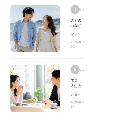
親
ら
になっ
い
迷
す。 ■
性
密
たけれ
考
7
E
子
選び方
い
〜
ど、結
さ
え
のコツ
N
ど
婚する
を
わ
~
人との
&nbsp;
る
FJ
気配が
も
ど
つなが
ず
素材
h
〜
な
（
の
りを大
感： 光
う
か
い。」
tt
マリッ
h
切に
主
沢やハ
婚
考
「仕事
ヂサポ
な
p
し、周
tt
リのあ
2026/07/
人
が忙し
活
ート
え
時
囲を明
20
るきれ
s:
p
そうだ
梅田店
公
｜
るくす
る
いめ素
間
//
けれ
s:
）
る
材（シ
結
か
ど、こ
で
w
//
「ENFJ
ルケッ
は
婚
のまま
〜
心
（主人
w
ト加工
8
w
結
恋
で本当
相
恋
公）」
など）
が
w
に大丈
w
婚
愛
。 相手
談
を選ぶ
愛
響
序章 人生を急かす時計の音&nbsp; 「もう時間がありません」 結婚相談所の面談室で、この言葉を聞くことは少なくない。 その言葉を口にする人の年齢は、必ずしも高いとは限らない。29歳の女性が言うこともあれば、36歳の男性が言うこともある。44歳で初めて婚活を始めた人が静かに呟くこともあれば、27歳の女性が涙を浮かべながら訴えることもある。 人を急がせるのは、年齢そのものではない。 友人の結婚報告、親からの期待、職場で交わされる家庭の話題、SNSに並ぶ幸せそうな家族写真、誕生日を迎えるたびに増えていく数字。そして、自分だけが人生の駅に取り残されているような感覚。 婚活を始める人の胸の奥では、いくつもの時計が同時に鳴っている。 生物学的な時計。 社会的な時計。 家族から受け継いだ時計。 そして、自分自身が本当に望んでいる人生の時計。 問題は、それらの時計が同じ時刻を示しているとは限らないことである。 社会は「そろそろ結婚したほうがよい」と告げている。親は「安心させてほしい」と願っている。身体について考えれば、悠長に構えてはいられないと感じる。しかし、自分の心は、まだ誰かと人生を共にする準備ができていない。 あるいは逆に、心では深く結婚を望んでいるのに、「もっと条件のよい相手がいるかもしれない」という考えが決断を遅らせていることもある。 人は、時間がないと感じたとき、しばしば「早く決めなければならない」と考える。 しかし、結婚を急ぐことと、結婚への覚悟を決めることは、似ているようでまったく違う。 急ぐ人は、不安から逃れるために相手を選ぼうとする。 覚悟を決めた人は、不安を抱えたままでも、その人と人生を築くことを選ぶ。 急ぐ人は、「この機会を逃したら、もう誰も現れないかもしれない」と考える。 覚悟を決めた人は、「ほかに誰かが現れる可能性があったとしても、私はこの人と向き合いたい」と考える。 急ぐ人にとって、結婚は焦りを終わらせるための出口である。 覚悟を決めた人にとって、結婚は新しい責任を引き受ける入口である。 この違いは、表面上の行動だけを見ても分かりにくい。 どちらも交際を進め、どちらも成婚を決断し、どちらも婚姻届に名前を書くことができる。しかし、その文字の背後にある心の位置は、同じではない。 一方は、「これでやっと安心できる」という安堵から始まる。 もう一方は、「この人となら、不確かな未来にも向き合っていこう」という静かな決意から始まる。 結婚は、人生の不安を消す魔法ではない。 むしろ、自分一人で生きていたときには見えなかった不安や未熟さを、より鮮明に映し出す鏡である。 だからこそ、結婚を考えるときに必要なのは、焦りを強い意志に見せかけることではない。 自分は何を恐れているのか。 なぜ結婚したいのか。 この人を選びたいのか、それとも結婚している自分になりたいだけなのか。 その問いから逃げず、心の奥まで降りていくことである。 ショパン・マリアージュが大切にしているのは、単に早く成婚することではない。 条件の一致だけで人を結びつけることでもない。 私たちが目指すのは、人生の速度を無理に上げることではなく、その人自身の心のテンポを整え、納得のある選択へ導くことである。 音楽には、速さが必要な場面がある。 しかし、速ければ速いほど美しいわけではない。 ショパンの作品を思い浮かべてみたい。楽譜には音符が並んでいる。しかし、その美しさは、音符の数だけで生まれるのではない。音と音の間に置かれた呼吸、わずかな揺らぎ、沈黙、ためらい、そして次の音へ進む決意によって生まれる。 人生の伴侶を選ぶことも、それに似ている。 早く次の音を鳴らせばよいのではない。 遅ければ慎重だというわけでもない。 大切なのは、自分の心で拍子を感じ、相手の呼吸を聴きながら、次の一音を納得して選ぶことである。 結婚を急ぐのではなく、結婚への覚悟を決める。 その違いを理解したとき、婚活は単なる相手探しから、人生を引き受けるための精神的な旅へと変わっていく。 &nbsp;第1部 焦りは、なぜ決断に似た顔をするのか&nbsp;第1章 「早く結婚したい」という言葉の内側&nbsp; 「早く結婚したい」という言葉は、一見すると明確な意志のように聞こえる。 しかし、面談で丁寧に話を伺っていくと、その内側にはさまざまな思いが隠されている。 「親を安心させたい」 「友人に遅れたくない」 「孤独な老後を迎えたくない」 「子どもを持つ可能性を失いたくない」 「このまま誰からも選ばれない人生になるのが怖い」 これらの思いは、決して恥ずかしいものではない。 人は社会のなかで生きている。親の願いに心を動かされることも、友人と自分を比較することも、将来の孤独を恐れることも自然である。 問題は、それらの恐れを「結婚したい理由のすべて」にしてしまうことである。 不安が強くなると、人は未来を冷静に想像できなくなる。 目の前の相手と暮らす現実よりも、「独身でいる未来」の恐ろしさばかりが大きく見える。 すると、本来は相手との関係を考えるための婚活が、「独身という状態から脱出するための活動」へと変わってしまう。 相手を見ているようで、実際には自分の不安しか見ていない。 相手の価値観を尋ねているようで、心のなかでは「この人は私を結婚まで連れていってくれるだろうか」と計算している。 相手を愛せるかどうかよりも、相手から選ばれるかどうかが重要になる。 このとき、婚活は苦しくなる。 なぜなら、自分の人生の主導権を、他人の評価に預けてしまうからである。 返事が遅いだけで不安になる。 仮交際を終了されると、自分の人格全体を否定されたように感じる。 相手が迷っていると、自分には価値がないと思い込む。 そして、ようやく真剣交際に進めそうな相手が現れると、十分に理解し合えていなくても、「この人を逃してはいけない」としがみついてしまう。 焦りとは、単に行動が速いことではない。 焦りとは、自分の恐れに追い立てられ、考える自由を失っている状態である。 したがって、交際期間が短くても、焦りではない決断は存在する。 反対に、何年も交際を続けていても、焦りに支配された関係は存在する。 重要なのは期間の長さではなく、自分が何から動いているかである。 愛から動いているのか。 不安から動いているのか。 納得から進んでいるのか。 恐怖から逃げようとしているのか。 この違いを見分けることが、婚活における最初の課題となる。 &nbsp;第2章 焦りが生み出す「偽りの納得」 焦っている人も、自分では「納得している」と思っていることがある。 「優しい人です」 「仕事も安定しています」 「年齢的にも合っています」 「大きな欠点はありません」 「両親も賛成しています」 こうした理由を並べながら、自分に言い聞かせる。 確かに、結婚には現実的な条件が必要である。生活を共にする以上、経済観念、居住地、仕事、家族との関係、子どもについての考え方などを確認することは欠かせない。 しかし、条件が整っていることと、心が納得していることは同じではない。 条件とは、結婚生活を支える外側の骨格である。 納得とは、その骨格のなかで、自分が本当に息をして生きられるという感覚である。 焦っているとき、人は条件を使って心を説得しようとする。 「これほど条件のよい人を断ったら、後悔する」 「完璧な人はいないのだから、この程度は我慢すべきだ」 「好きかどうか分からないけれど、結婚には向いているはずだ」 もちろん、恋愛感情だけで結婚を決める必要はない。 激しい高揚感がなくても、穏やかな信頼から育つ結婚は多い。 けれども、穏やかな信頼と、感情の麻痺は違う。 安心感と、諦めも違う。 相手を受け入れることと、自分の違和感を押し殺すことも違う。 偽りの納得には、独特の硬さがある。 その人は「これでいい」と何度も口にする。 けれども、「この人がいい」とは言わない。 相手の長所を説明することはできるが、一緒にいるときの自分の気持ちを語ることができない。 「条件としては問題ありません」 「結婚相手としては適切だと思います」 「もう年齢的にも決めるべきです」 そこには、選択した人の言葉というより、審査結果を読み上げる人の言葉が並んでいる。 納得とは、すべての疑問が消えることではない。 不安がありながらも、「それでも私は、この関係に自分の人生を差し出してみたい」と思えることである。 納得には温度がある。 声の柔らかさがある。 未来を語るときの、わずかな明るさがある。 条件表には記載できないが、結婚生活において最も重要なものの一つである。 &nbsp; 第3章 焦りは視野を狭くする&nbsp; 焦りが強いと、人は極端な考え方に陥りやすい。 「この人を逃したら、もう次はない」 「今年中に決まらなければ、一生結婚できない」 「35歳を過ぎたら、すべてが遅い」 「相手から好かれなければ、私には価値がない」 現実には、人生はそれほど単純ではない。 一つの出会いを逃したからといって、すべての可能性が消えるわけではない。ある年齢を越えたからといって、幸福への道が閉ざされるわけでもない。 しかし、不安に支配された心は、未来を一本の細い道としてしか見ることができない。 その道を外れたら、崖から落ちるように感じる。 だから、違和感があっても進もうとする。 相手の言葉に傷ついても、「私が気にしすぎなのだ」と自分を責める。 金銭感覚が大きく違っても、「結婚すれば変わるかもしれない」と期待する。 話し合いから逃げる相手に対しても、「男性はこういうもの」「女性は感情的なもの」と一般論で片づけようとする。 焦りは、人を見る力を弱める。 正確には、相手を見るより先に、自分の恐怖を見てしまう。 その結果、本来なら立ち止まるべき赤信号を、「これくらいなら大丈夫」と見過ごすことがある。 一方で、焦りは逆方向にも働く。 相手の小さな欠点を過剰に恐れ、早々に関係を切ってしまうこともある。 「時間を無駄にしたくない」という思いから、1回の会話だけで相手を判断する。 服装が少し好みと違った。 会話が少し途切れた。 店選びが洗練されていなかった。 写真より緊張して見えた。 その程度のことで、「将来性がない」と決めつける。 焦って結婚したい人ほど、相手を早く切り捨てることがある。 一見矛盾しているようだが、理由は同じである。 早く正解に到達したいので、途中の曖昧さに耐えられないのである。 人間関係は、最初から完成された形で現れない。 信頼は、何度か会い、言葉を交わし、誤解を修正し、相手の不器用さの奥にある誠実さを知るなかで育っていく。 焦りは、その時間を奪う。 早く結論を出そうとするあまり、育つ可能性のある関係を、自ら閉じてしまうのである。 &nbsp;&nbsp;第2部 覚悟とは、迷わないことではない&nbsp;&nbsp;第4章 覚悟は不安の消滅ではなく、不安との同行である&nbsp; 「覚悟が決まりません」 真剣交際に入った会員から、こう相談されることがある。 その人は、覚悟とは迷いが完全になくなることだと思っている。 「この人しかいない」と確信できること。 「絶対に幸せになれる」と信じ切れること。 結婚後の生活が、細部まで明るく見通せること。 しかし、そのような完全な確信を得てから結婚する人は、ほとんどいない。 なぜなら、未来は誰にも分からないからである。 どれほど相性がよくても、病気になるかもしれない。 仕事を失うかもしれない。 親の介護が始まるかもしれない。 子どもを望んでも授からないかもしれない。 価値観が変わるかもしれない。 今は優しい相手が、疲れや不安のなかで余裕を失うこともある。 結婚とは、不確実性のなかへ二人で入っていくことである。 したがって、覚悟とは「何も悪いことは起きない」という保証を得ることではない。 何かが起きたときに、逃げずに話し合う意思を持つことである。 相手が理想どおりであり続けることを期待するのではなく、変化する相手と関係を作り直していく意思を持つことである。 「この人なら必ず私を幸せにしてくれる」と思うことではない。 「私もこの人の人生に責任を持ち、二人の幸福を一緒に作っていく」と決めることである。 覚悟のある人も、迷う。 覚悟のある人も、怖い。 結婚式の前夜に不安になることもある。 婚姻届を前にして、これでよいのかと立ち止まることもある。 しかし、その迷いは、必ずしも決断の誤りを意味しない。 大きな決断の前で心が揺れるのは、自分の人生を真剣に考えている証拠でもある。 問題は、迷いがあることではない。 その迷いの内容を見つめられるかどうかである。 相手への本質的な不信なのか。 自分が変化することへの恐れなのか。 独身生活を手放す寂しさなのか。 過去の恋愛の傷が刺激されているのか。 それとも、結婚という未知の世界に対する自然な緊張なのか。 覚悟を決めるためには、迷いを消そうとするのではなく、迷いの正体を言葉にしなければならない。 漠然とした不安は、人を支配する。 しかし、名前を与えられた不安は、考える対象になる。 「私は、この人を信じられないのではなく、自分が妻になることに自信がないのだ」 「彼との生活が嫌なのではなく、今までの自由を失うことが寂しいのだ」 「彼女に不満があるのではなく、両親の期待に背くことが怖いのだ」 そのように見分けられたとき、人は初めて、自分の意志で選択できる。 &nbsp;第5章 覚悟は「相手を選ぶこと」であると同時に「選ばなかった人生を手放すこと」 結婚を決断する難しさは、目の前の相手を選ぶことだけにあるのではない。 その相手を選ぶことによって、ほかの可能性を手放さなければならないことにもある。 もっと容姿が好みの人がいるかもしれない。 もっと収入の高い人が現れるかもしれない。 もっと会話の合う人がいるかもしれない。 もっと住みたい地域に住んでいる人がいるかもしれない。 婚活を続けている限り、「まだ見ぬ理想の人」は消えない。 その人は現実の人間ではないため、欠点がない。 疲れて不機嫌になることもない。 連絡を忘れることもない。 価値観の違いを見せることもない。 こちらの期待を裏切ることもない。 想像のなかの相手は、いつでも目の前の相手より魅力的に見える。 なぜなら、想像には生活がないからである。 結婚の覚悟とは、目の前の人を選ぶことと同時に、無限の可能性を手放すことである。 これは喪失を伴う。 決断とは、本来そういうものである。 どの道を選んでも、選ばなかった道が残る。 しかし、選ばなかった人生をいつまでも振り返っていると、選んだ人生を深く生きることができない。 覚悟のない人は、結婚後も心のなかで婚活を続ける。 「もっとよい人がいたのではないか」 「別の相手なら、もっと幸せだったのではないか」 「私は妥協してしまったのではないか」 その問いが浮かぶこと自体は自然である。 けれども、覚悟とは、その問いに対してこう答えることである。 「別の人生もあったかもしれない。それでも私は、この人生を育てる」 人は、正解を選んだから幸せになるのではない。 選んだものを正解へと育てようとする姿勢によって、幸せに近づいていく。 もちろん、暴力、支配、重大な虚偽、依存症、尊厳を傷つける言動などがある場合に、関係へ留まり続けることを覚悟と呼んではならない。 覚悟は自己犠牲ではない。 危険から逃げないことでもない。 相手の問題を無条件に背負うことでもない。 健全な覚悟とは、互いの尊厳が守られる関係において、理想と現実の差を受け入れ、対話を続けることである。 &nbsp; 第6章 「この人しかいない」よりも「この人と生きてみたい」 婚活では、運命の相手という言葉が使われることがある。 その表現には美しさがある。 けれども、運命を強く求めすぎると、決断できなくなることもある。 雷に打たれたような確信。 初対面から分かり合える感覚。 何も説明しなくても通じる心。 そうしたものを期待していると、穏やかで現実的な関係が物足りなく見える。 しかし、長い結婚生活を支えるのは、劇的な運命感だけではない。 「分からないことを尋ねられる」 「意見が違っても、相手を罰しない」 「謝ることができる」 「自分の弱さを見せられる」 「相手の成功を喜べる」 「問題を二人の課題として扱える」 そうした地味な力が、年月のなかで大きな意味を持つ。 覚悟を決めた人は、必ずしも「この人しかいない」とは言わない。 むしろ、静かにこう言う。 「この人と生きてみたいと思います」 「この人となら、問題が起きても話し合える気がします」 「完璧ではありません。でも、私も完璧ではありません」 「不安はありますが、一緒に考えていきたいです」 その言葉には、幻想よりも現実がある。 熱狂よりも信頼がある。 そして、相手に人生を丸投げしない成熟がある。 第3部 私たちのなかにある三つの時計&nbsp;&nbsp;第7章 社会の時計&nbsp; 社会には、目に見えない人生の時刻表がある。 何歳で就職し、何歳で結婚し、何歳で子どもを持ち、何歳で家を買うべきか。 現代は生き方が多様になったと言われるが、社会的な時刻表は今も人の心に深く残っている。 特に結婚に関しては、年齢が一つの評価軸として使われやすい。 「まだ結婚しないの」 「いい人はいないの」 「そろそろ真剣に考えたほうがいい」 悪意のない一言が、心に小さな傷を残す。 同級生の結婚式に出席し、幸せそうな新郎新婦を見た帰り道、自分だけが遅れているように感じる。 年賀状やSNSで子どもの成長を知り、「自分は何をしているのだろう」と落ち込む。 こうして、結婚が幸福の選択ではなく、遅れを取り戻すための課題になっていく。 社会の時計は、現実的な情報を与えることもある。 出産を望む場合、年齢について考えることは必要である。介護や仕事の状況を含め、人生設計に時間の要素があることも否定できない。 しかし、現実を直視することと、社会の基準に自分を裁かせることは違う。 「時間には限りがある。だから真剣に動こう」 これは現実的な判断である。 「私は遅れている。だから多少苦しくても誰かと結婚しなければならない」 これは自己否定から生まれた焦りである。 同じ「急いで活動する」という行動でも、その根にある思いは異なる。 行動の速度を上げることはできる。 出会いの機会を増やすこともできる。 判断の期限を設けることもできる。 しかし、自分の尊厳まで急いで手放してはならない。 &nbsp;&nbsp;第8章 家族の時計&nbsp; 結婚には、本人だけでなく家族の願いが関わる。 「元気なうちに花嫁姿を見たい」 「孫の顔を見たい」 「一人で老後を迎えてほしくない」 親の言葉には愛情がある。 同時に、親自身の不安や価値観も含まれている。 親を大切に思う人ほど、その期待を自分の願いだと錯覚しやすい。 親が喜ぶ人を選ぶ。 親が安心する条件を優先する。 家柄、学歴、職業、年収、居住地。 もちろん、家族との関係を無視する必要はない。結婚によって家族同士のつながりが生まれる以上、親の意見を聞くことには意味がある。 しかし、結婚生活を生きるのは本人である。 親が安心する相手と、自分が安心して暮らせる相手が一致するとは限らない。 ある女性は、両親から公務員の男性を強く勧められていた。 「安定しているし、真面目で、申し分ない」 両親はそう評価した。 確かに男性は誠実だった。 しかし、女性が仕事への夢を語ると、男性はいつもこう答えた。 「結婚したら、そこまで頑張らなくてもいいんじゃないですか」 悪意のある言葉ではなかった。 男性は、家庭を守ることを愛情だと考えていた。 一方、女性は、結婚後も専門職として成長したいと願っていた。 両親は言った。 「仕事より家庭でしょう」 女性は迷った。 相手に重大な欠点はない。 両親も喜んでいる。 年齢を考えると、断るのは惜しい。 しかし、面談で彼女は小さな声で言った。 「この人と結婚したら、私は少しずつ自分ではなくなる気がします」 その言葉は、条件表には現れない。 けれども、結婚の本質に触れていた。 彼女は交際を終了した。 両親は落胆したが、その後、彼女は仕事への姿勢を尊重し、自らも家庭生活に参加したいと考える男性と出会った。 成婚後、彼女はこう振り返った。 「親を安心させることと、自分が安心して生きることを混同していました」 親孝行のために結婚することが、必ずしも悪いわけではない。 けれども、親の時計で人生を決めたとき、後に生まれた苦しみを親のせいにしたくなる。 成熟した選択とは、親の願いを受け止めながら、最後の責任は自分が引き受けることである。 &nbsp;第9章 自分自身の時計&nbsp; 社会の時計と家族の時計に耳を奪われていると、自分自身の時計の音が聞こえなくなる。 自分は、本当はどのような家庭を望んでいるのか。 結婚によって何を得たいのか。 何を守り、何を変えたいのか。 一人でいることの何が寂しいのか。 二人で生きることの何が怖いのか。 自分の時計は、大きな音を立てない。 社会の声のように強く命令しない。 親の期待のように感情へ訴えかけない。 静かな違和感や、小さな喜びとして現れる。 ある人と会った後、なぜか呼吸が楽になる。 話し合いの後、意見は一致しなかったのに、心が穏やかである。 自分の失敗を話しても、恥ずかしさが残らない。 沈黙していても、何かを演じなくてよい。 反対に、条件は整っているのに、会うたびに疲れる。 言葉を選び続けなければならない。 嫌われないように笑顔を作る。 本音を言うと関係が壊れそうで怖い。 自分自身の時計は、そうした身体感覚を通して時を告げる。 頭では「よい人」と判断していても、身体が緊張し続けていることがある。 頭では「少し物足りない」と思っていても、身体は深く安心していることがある。 婚活では、条件と感情と身体感覚の三つを、丁寧に照らし合わせる必要がある。 どれか一つだけで決めるのではない。 三つの声がどのような旋律を作っているかを聴く。 それが、心の調律である。&nbsp; &nbsp;第4部 婚活現場に見る「焦り」と「覚悟」&nbsp;第10章 事例1――38歳、誕生日までに決めたい女性&nbsp; 38歳のAさんは、入会面談の冒頭で言った。 「次の誕生日までには、必ず結婚を決めたいです」 その期限まで、8か月だった。 彼女は仕事ができ、受け答えも明快だった。活動計画を立てるときも、月ごとの目標人数を自ら提案した。 「最初の3か月でできるだけ多く会います。4か月目には一人に絞ります。半年以内に真剣交際、8か月で成婚したいです」 計画だけを見れば、意欲的で合理的だった。 しかし、面談を重ねるうち、彼女の焦りの背景が見えてきた。 妹が第2子を出産したばかりだった。 実家に帰るたび、両親は孫を中心に楽しそうに過ごしていた。 Aさんは妹を愛していたし、甥や姪も可愛かった。 それでも、その輪のなかにいると、自分だけが家族を作れていないように感じた。 「両親は何も言いません。でも、私を見る目が心配そうなんです」 彼女は言った。 「38歳になったとき、何かが終わったような気がしました。これ以上遅れたら、本当に一人になると思ったんです」 活動開始から2か月後、Aさんは40歳の男性と仮交際に入った。 男性は大手企業に勤め、年収も高く、会話も上手だった。 彼は積極的に将来の話をした。 「結婚したら、僕の住んでいる地域に来てもらいたい」 「仕事は続けてもいいけれど、家庭を優先してほしい」 「子どもはできれば2人欲しい」 Aさんは、そのテンポの速さに安心した。 自分と同じように、結婚を急いでいる。 だから相性がよいと思った。 3回目のデートで、男性は真剣交際を申し込んだ。 Aさんはすぐに受けた。 しかし、真剣交際に入ってから、少しずつ違和感が現れた。 住む場所について意見を伝え
夫なの
.c
w
を
の幸せ
&nbsp;
で
所
だろう
感
き
h
を自分
カラ
.c
急
尽
か。」
だ
情
の喜び
合
ー： ホ
ショパ
er
h
ぐ
「親と
く
か
として
ワイ
ン・マ
が
う
して何
ry
2026/07/
er
こ
感じら
し
ト、ネ
リアー
ら
ゆ
かでき
12
瞬
-
れるタ
ry
イビ ネ
ジュ
と
す
ること
こ
っ
間
イプで
イビ
pi
-