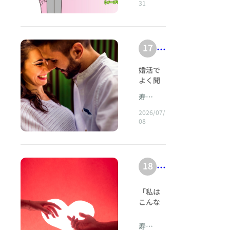
を
魅
のは、
んでい
31
ない」
るあま
つ
.c
m
ーブラ
できる
結
の
もう遅
た結婚
チ
「沈黙
り、お
力
な
イダル
人 ENFJ
h
婚
いので
相談
になっ
子様に
競
ャ
〜
は愛情
が
er
しょう
所』
てしま
とって
相
争
を受け
ン
h
か。」
【結婚
ったら
る
プレッ
17
ry
「
談
止めて
を
ス
これ
相談セ
どうし
シャー
tt
質
-
優
くれる
所
は、東
降
ンター
よう」
になっ
に
p
婚活で
相手と
問
pi
し
京都大
イーブ
「質問
で
てしま
り
よく聞
変
出会う
s:
術
田区蒲
ライダ
ばかり
うケー
a
い
成
く希望
と、 ・
、
え
田の
ル】に
//
になっ
寿
スもあ
n
条件の
人
安心し
婚
自
『みん
も、
てしま
Concier
りま
る
w
ひとつ
て笑顔
2026/07/
o.
が
なの望
す
「お見
うので
ge こと
す。 今
分
会
に、
08
で過ご
w
んでい
合いで
は…」
c
こん
い
回は、
る
「優し
ら
せる ・
話
w
た結婚
会話が
このよ
親御様
o
い
い人が
自然体
た
し
相談
続かず
術
うな不
が知っ
.c
いい」
でいら
m
」
め
所』
失敗し
安を抱
ておき
い
｜
があり
h
れる そ
18
尽
が
【結婚
まし
えなが
たい
に
幸
ます。
んな関
ブ
er
相談セ
た」
らお見
く
「子ど
危
もちろ
大
係にな
せ
ラ
ンター
「沈黙
合いに
もの婚
ry
「私は
す
ん、優
険
りやす
切
イーブ
を
になっ
臨まれ
活」に
イ
こんな
-
しい人
いで
女
な
ライダ
た瞬
る方は
な
つい
選
に尽く
がい
ダ
す。 ■
pi
性
ル】の
間、頭
少なく
て、結
理
してい
こ
い。 結
相性が
ぶ
寿
ル
無料相
が真っ
ありま