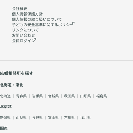
方や行
ら結婚
め、一
ます。
できる
ら伝わ
動が変
が難し
方的に
会社概要
「あり
ポイン
るもの
わるこ
いので
話すよ
個人情報保護方針
がと
トで
がある
ともあ
個人情報の取り扱いに
ついて
はあり
りも、
う」が
す。 ・
お見合
りま
子どもの安全基準に関する
ポリシー
ませ
お相手
減り、
自分の
いは、
す。 し
リンクについて
ん。 成
に興味
「やっ
気持ち
お互い
お問い合わせ
かし、
婚され
を持っ
てくれ
会員ログイン
も大切
に初め
多くの
る方
て質問
て当
にする
て会う
場合は
と、な
する姿
然」と
・頑張
大切な
「変わ
かなか
勢のほ
いう感
りすぎ
時間で
った」
結果に
うが好
覚に変
ない ・
す。 そ
のでは
つなが
印象に
わって
頼るこ
のた
なく、
らない
結婚相談所を探す
つなが
しまう
とも覚
め、 会
結婚前
方との
りま
ので
える
話をす
には見
違い
北海道・東北
す。 人
す。 も
ENFJの
る前か
えてい
は、
は、自
ちろん
魅力は
ら、 身
なかっ
北海道
｜
青森県
｜
岩手県
｜
宮城県
｜
秋田県
｜
山形県
｜
福島県
「年
分に興
全ての
優しさ
だしな
た一面
齢」で
味を持
男性が
と行動
みや服
北信越
が、結
はな
って話
そうで
力で
装で第
婚生活
く、婚
を聞い
はあり
新潟県
｜
山梨県
｜
長野県
｜
富山県
｜
石川県
｜
福井県
す。 だ
一印象
の中で
活への
てくれ
ませ
からこ
が決ま
表面化
向き合
る相手
関東
ん。 し
そ ・一
ること
しただ
い方
に安心