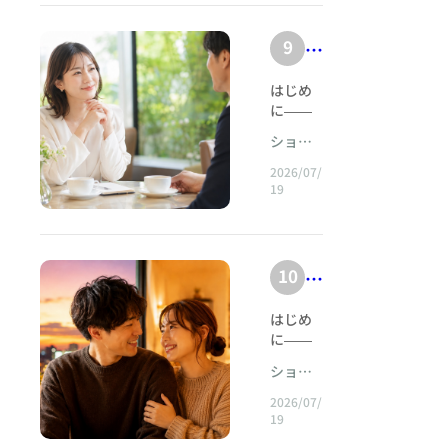
と
はない
ぎ
そ
すが、
く
ー、ラ
〜
a
のだろ
pi
覚
る
恋愛や
イトグ
で
り
う
h
9
n
婚
a
悟
婚活で
レーな
？
き
か。」
育
tt
は頑張
o.
どのベ
活
n
を
このよ
る
つ
はじめに――扉の前で立ち尽くす人へ&nbsp; 婚活において、出会えないことよりも難しい問題がある。 それは、出会ったあとに決められないことである。 相手に大きな欠点があるわけではない。 会話もそれなりに弾む。誠実さも感じられる。仕事にも真面目で、生活感覚も極端には違わない。こちらを大切にしようとしてくれていることも伝わってくる。 それなのに、心のどこかで声がする。 「本当にこの人でいいのだろうか」 「もう少し活動を続ければ、もっと良い人に会えるのではないか」 「今ここで決めたら、未来の可能性を失うのではないか」 「好きだと言い切れるほどではない」 「結婚してから後悔したらどうしよう」 こうして人は、開かれた扉の前で立ち尽くす。 扉の向こうに危険があるからではない。 扉を選ぶことで、ほかのすべての扉が閉じるように感じられるからである。 婚活における決断とは、単純に「この人を選ぶ」という行為ではない。それは同時に、「まだ出会っていない誰か」を手放すことであり、「もっと良い未来があるかもしれない」という想像を終わらせることであり、自分の人生を自分で引き受けることである。 だから、決断できない人を、単なる優柔不断と評することはできない。 その人は、選択肢の多さに迷っているようでいて、実際には、選んだあとの責任を恐れているのかもしれない。相手を吟味しているようでいて、自分自身の価値を確かめ続けているのかもしれない。理想を追求しているようでいて、傷つかないために「理想」という安全地帯へ逃げ込んでいるのかもしれない。&nbsp; ショパン・マリアージュでは、婚活を「条件に合う人を選び取る競争」とは考えない。 婚活とは、自分がどのような人となら、穏やかな日常を育てられるのかを知る旅である。 条件から始まり、心へ降りてゆく。 華やかな高揚だけではなく、沈黙のなかでも安心できる人を見つける。 完成された誰かを探すのではなく、ふたりで関係を調律していける相手と出会う。 そのために必要なのは、未来のすべてを見通す力ではない。 不確かさを抱えたまま、それでも一歩を選ぶ力である。 ショパンの音楽には、決してすべてを言い切らない美しさがある。旋律は揺れ、ためらい、息をのみ、再び歩き出す。ひとつの音が次の音を完全に保証することはない。それでも、演奏者は鍵盤に指を下ろさなければならない。 人生もまた同じである。 完全に後悔しない選択など存在しない。 確実に幸せになれる相手を、あらかじめ証明することもできない。 それでも私たちは、いつかひとつの音を選び、ひとりの人に向き合い、自分の人生を演奏し始めなければならない。 本稿では、婚活における「決断できない心理」の奥にあるものを丁寧に見つめていく。 なぜ私たちは、「もっと良い人がいるかもしれない」という幻想から自由になれないのか。 なぜ誠実な相手ほど、物足りなく感じることがあるのか。 なぜ選択肢が増えるほど、幸せに近づくどころか決められなくなるのか。 そして、どうすれば幻想を越え、目の前の人との現実的な幸福を選べるのか。 決断とは、可能性を狭めることではない。 本当に大切な可能性を、初めて育て始めることである。 &nbsp;第1章 「決められない」は、気持ちがないという意味ではない&nbsp; 婚活の相談現場では、次のような言葉を耳にする。 「嫌いではないのですが、決め手がありません」 「良い人だと思います。でも、結婚相手として本当に好きなのか分かりません」 「会えば楽しいのですが、会えないときに強く会いたいとは思いません」 「条件は合っています。でも、何かが足りない気がします」 この「何かが足りない」という感覚は、非常に扱いが難しい。 もちろん、本当に相性が合っていない場合もある。価値観の根本的な違い、会話の不一致、尊重されていない感覚、将来設計の大きな食い違いがあるなら、無理に進む必要はない。 しかし、相手に明確な問題がないにもかかわらず、毎回「何かが足りない」と感じるのであれば、足りないのは相手の魅力ではなく、自分の内側にある「確信」なのかもしれない。 ところが、確信というものは、出会いの初期に完成した形で現れるとは限らない。 恋愛映画や小説では、運命の出会いは雷のように描かれる。目が合った瞬間に時間が止まり、相手の存在だけが鮮明になり、「この人だ」と分かる。 だが、現実の結婚生活を支える感情は、必ずしも雷鳴のようには訪れない。 むしろ、何度か会ううちに、 「この人といると、必要以上に自分を飾らなくていい」 「話を遮られない」 「失敗を笑われない」 「予定が変わっても、丁寧に相談できる」 「体調が悪いときに、無理に元気を求められない」 といった、小さな安心の積み重ねとして育つことが多い。 安心は、刺激に比べて静かである。 静かであるため、婚活に慣れていない人や、過去に不安定な恋愛を経験してきた人には、「感情が動かない」「物足りない」と誤認されやすい。 決められないという状態は、必ずしも相手への気持ちがないことを意味しない。 それは、自分の心が「穏やかな関係」を恋愛として認識することに慣れていない状態かもしれない。 あるいは、選ぶことによって生じる責任や喪失を、心がまだ受け入れられていない状態かもしれない。 判断すべきなのは、「胸が高鳴るか」だけではない。 その人といるとき、自分がどのような人間になっているか。 少し素直になれるのか。 少し優しくなれるのか。 少し未来を信じられるのか。 少し弱さを見せられるのか。 ショパン・マリアージュが大切にするのは、この「少し」である。 愛は、常に劇的な感情から始まるわけではない。 ときには、心の緊張が少しほどけるところから始まる。 &nbsp;第2章 「もっと良い人がいるかもしれない」という幻想&nbsp; 「もっと良い人がいるかもしれない」 この言葉は、婚活を続ける人にとって、希望にもなり、呪縛にもなる。 相性の合わない人と無理に進まないためには、次の出会いへの希望が必要である。しかし、その希望が無限になると、目の前の人を永遠に暫定候補として扱うことになる。 なぜなら、現実の相手には欠点があるが、まだ出会っていない相手には欠点がないからである。 まだ会っていない「もっと良い人」は、想像のなかにしか存在しない。 想像のなかの相手は、こちらの希望に合わせて自由に編集できる。 年齢は理想の範囲。 容姿も好み。 収入も安定。 会話は知的で楽しい。 こちらの気持ちを自然に理解してくれる。 連絡頻度もちょうどよい。 家族関係にも問題がない。 金銭感覚も一致。 休日の過ごし方も合う。 優しいが頼りがいもある。 積極的だが押しつけがましくない。 仕事熱心だが家庭も大切にする。 この相手は、まだ現実に存在していないため、矛盾を抱えなくて済む。 一方、目の前の相手は現実の人間である。 優しいけれど、会話が少し不器用かもしれない。 仕事は安定しているが、休日の趣味が違うかもしれない。 気遣いはあるが、服装に洗練が足りないかもしれない。 会話は楽しいが、年収が希望より低いかもしれない。 家庭的だが、決断に時間がかかるかもしれない。 幻想は完全であり、現実は不完全である。 この2つを比較すれば、現実は必ず負ける。 しかし、本当の問題は、目の前の相手が理想に達していないことではない。 比較対象が人間ではなく、想像であることだ。 まだ出会っていない相手を基準にしている限り、誰を選んでも「もっと良い人がいるのではないか」という疑念は消えない。 仮に、現在の相手より容姿が好みの人に出会ったとしても、今度は会話力が気になる。収入が高い人に出会えば、今度は家庭への関心が気になる。優しい人に出会えば、刺激が足りないと感じる。積極的な人に出会えば、落ち着きがないと感じる。 幻想は、ゴールではない。 逃げ道である。 「もっと良い人がいるかもしれない」という考えは、ときに、自分が選ばなかった責任を負わずに済むための装置となる。 目の前の相手を選ばなければ、失敗しても傷つかない。 結婚しなければ、結婚生活に失望することもない。 深く関わらなければ、拒絶されることもない。 だが、傷つかない代わりに、人生も始まらない。 決断しないことは、中立ではない。 それもまた、ひとつの決断である。 「選ばない」という選択によって、時間は進み、関係は薄れ、相手の気持ちは離れ、可能性は静かに閉じていく。 人は、何かを選んだときだけ可能性を失うのではない。 選ばないままでいるときにも、可能性を失っている。 &nbsp;第3章 選択肢が増えるほど、自由になれるとは限らない&nbsp; 現代の婚活は、多くの選択肢を提供する。 プロフィールを検索すれば、年齢、地域、職業、年収、学歴、身長、婚姻歴、趣味、家族構成など、さまざまな条件で相手を探せる。 選択肢が少なかった時代と比べれば、これは大きな自由である。 しかし、自由は必ずしも心を軽くしない。 選択肢が多いほど、「最善を選ばなければならない」という圧力も強くなるからである。 3人から選ぶのであれば、「この人が自分に合いそうだ」と考えられる。 ところが、3000人のプロフィールがあると、「この人を選んでよいのか」「もっと条件の合う人を見落としているのではないか」という不安が生まれる。 検索画面では、相手がひとりの人間ではなく、比較可能な情報の集合として見えやすい。 年収はこちらの人が上。 年齢はあちらの人が若い。 趣味は別の人が合う。 写真の印象はこの人が良い。 居住地はあの人が便利。 こうして比較を続けるうちに、人は目の前の相手との関係を感じる力よりも、条件差を見つける力を鍛えてしまう。 比較する習慣は、出会いの質を変える。 食事中に相手の話を聞きながら、無意識に採点する。 話し方は75点。 服装は68点。 気遣いは80点。 年収は希望より少し下。 身長は理想より低い。 店選びは良かった。 メッセージは少し短い。 しかし結婚は、項目別の最高点を集めて完成させるものではない。 顔はAさん、収入はBさん、会話はCさん、優しさはDさん、行動力はEさんというように、他人の長所だけを組み合わせた人物は存在しない。 人は、ひとつの人格として出会う。 相手の慎重さは、決断の遅さにもなるが、誠実さにもなる。 相手の活動的な性格は、頼もしさにもなるが、落ち着かなさにもなる。 相手の繊細さは、気遣いにもなるが、傷つきやすさにもなる。 長所と短所は、別々に存在するのではない。 多くの場合、同じ性質の表と裏である。 それにもかかわらず、検索型の婚活に慣れると、長所だけを足し合わせた「欠点のない人物」を探し始める。 そして、現実の人に出会うたびに失望する。 ショパンの作品を考えてみよう。 ノクターンの美しさは、明るい旋律だけでできているのではない。陰影、ためらい、不協和、沈黙、揺れがあるからこそ、旋律が心に残る。 もし音楽から緊張や濁りをすべて取り除いたなら、聴きやすくはなるかもしれないが、深く心を動かす作品にはならない。 人間もまた同じである。 完全に滑らかで、常に正しく、常に期待どおりで、何の引っかかりもない人は存在しない。 結婚相手を選ぶとは、欠点のない人物を発見することではない。 その人の不完全さと、自分の不完全さが、どのように共存できるかを見極めることである。&nbsp; &nbsp;第4章 決断できない心理の第1層――失敗を恐れる心&nbsp; 婚活で決断できない人の多くは、失敗を強く恐れている。 離婚したくない。 後悔したくない。 家族や友人に「だから言ったでしょう」と思われたくない。 自分の見る目がなかったと認めたくない。 相手を傷つけたくない。 自分も傷つきたくない。 これらは、自然な感情である。 結婚は人生に大きな影響を与える。慎重になること自体は悪くない。 問題は、失敗を完全に避けようとするあまり、決断の条件を「絶対に間違いがないこと」にしてしまうことである。 だが、人間関係に絶対はない。 いま誠実な人が、20年後も同じ状態でいるとは限らない。 いま健康な人が、病気にならないとは限らない。 いま安定した会社が、将来も安定しているとは限らない。 いま自分を愛してくれる人の気持ちが、何もしなくても永遠に続くとは限らない。 逆に、現在は未熟な部分がある人が、関係のなかで成長することもある。経済状況が変わることもある。病気や困難を通じて、ふたりの絆が深まることもある。 結婚の成功は、結婚前にすべて決まるわけではない。 もちろん、暴力、支配、依存症、重大な虚偽、金銭問題、人格を傷つける言動など、結婚前に慎重に確認すべき問題はある。 しかし、それらが見当たらず、相互尊重や対話の土台がある場合、結婚生活の質を決めるのは、相手の「完成度」だけではない。 問題が起きたときに話し合えるか。 自分の非を認められるか。 相手の痛みを想像できるか。 感情的になったあとに修復できるか。 環境の変化に協力して対応できるか。 つまり、結婚相手を選ぶときに見るべきなのは、「問題が絶対に起きない人か」ではない。 「問題が起きたとき、一緒に向き合える人か」である。 失敗を恐れる人は、未来の危険を細かく想像する。 だが、未来には危険だけでなく、成長もある。 不確実性は、悪いことが起きる可能性だけを意味しない。 思っていた以上に幸せになれる可能性も含んでいる。 決断とは、危険が消えるまで待つことではない。 危険と希望の両方が存在する世界へ、自分の意志で足を踏み出すことである。 &nbsp;第5章 決断できない心理の第2層――完璧主義 完璧主義というと、仕事を丁寧に行う人、努力を惜しまない人という良い印象を持たれやすい。 しかし、婚活における完璧主義は、ときに大きな障害となる。 完璧主義の人は、相手に高い条件を求めるだけではない。 自分自身の決断にも、完璧さを求める。 「100％納得してから進みたい」 「迷いが少しでもあるなら、決めるべきではない」 「本当に好きなら、迷わないはずだ」 「運命の人なら、自然に確信できるはずだ」 この考え方の問題は、人間の感情を単純化しすぎていることである。 大切な決断ほど、迷いが生まれる。 結婚したい気持ちと、自由を失う不安。 相手を好きな気持ちと、本当に理解し合えるのかという疑問。 家族を持ちたい気持ちと、自分に務まるのかという恐れ。 相反する感情が同時に存在することは、異常ではない。 むしろ、人生の重みを感じているからこそ、心は揺れる。 ショパンの演奏におけるルバートは、機械的な拍からわずかに離れ、時間を伸び縮みさせる。 ためらうように遅れ、次の瞬間には前へ進む。 だからといって、音楽が壊れているわけではない。 揺れを含みながら、全体としてひとつの流れをつくっている。 人の決断も同じである。 迷いがあるから間違いなのではない。 揺れながらも、どちらへ向かいたいかが大切なのである。 完璧主義者は、「正しい人を選ぶ」ことに意識を集中させる。 しかし、結婚生活において重要なのは、正しい人を当てる能力よりも、選んだ関係をより良く育てる能力である。 結婚は、完成品を購入する行為ではない。 素材も設計図も完全ではない状態から、ふたりで住まいを建てていく営みに近い。 雨漏りする日もある。 設計を変えなければならないこともある。 互いの好みがぶつかることもある。 そのとき、「この家は最初から完璧ではなかった」と責めるのか。 それとも、「どうすれば、ふたりが暮らしやすくなるか」と考えるのか。 後者の姿勢を持つ人にとって、結婚相手は「完璧な正解」である必要はない。 共に修正し、共に育てられる相手であればよい。 第6章 決断できない心理の第3層――自分が選ぶ責任から逃れたい&nbsp; 決断には責任が伴う。 自分で選べば、うまくいかなかったとき、自分の選択と向き合わなければならない。 そのため、無意識に「誰かに決めてもらいたい」と願う人がいる。 親が強く賛成してくれれば決められる。 カウンセラーが「絶対にこの人です」と言ってくれれば進める。 相手が圧倒的な情熱で迫ってくれれば、自分で決めなくて済む。 年齢や期限に追い込まれれば、「仕方なく決めた」と言える。 しかし、人生の重要な選択を他者に委ねると、後に不満が生じたとき、その人を責めたくなる。 「親が勧めたから結婚した」 「相談所の担当者が良いと言った」 「相手が強く望んだから断れなかった」 「年齢的に仕方がなかった」 この言葉の奥には、「私は自分で選んでいない」という感覚がある。 自分で選んでいない人生は、苦しみが生じたときに耐えにくい。 一方、自分で考え、自分で迷い、自分で選んだ人は、困難が起きたときにも「この関係をどうしていくか」という主体性を持ちやすい。 ショパン・マリアージュのカウンセラーは、会員に代わって結婚相手を決める存在ではない。 カウンセラーの役割は、答えを与えることではなく、会員が自分の答えを見つけるための音叉となることである。 「この人と結婚すべきです」と断定するのではない。 「あなたはこの人といるとき、何を感じていますか」 「不安の正体は、相手の問題でしょうか。それとも決断そのものへの恐れでしょうか」 「相手を失うことと、ほかの可能性を失うこと。どちらをより悲しいと感じますか」 「10年後の休日を想像したとき、どのような景色が見えますか」 こうした問いを通じて、他人の期待や世間の基準に埋もれていた自分の感覚を取り戻していく。 決断とは、迷いが消えることではない。 「この選択は自分のものである」と引き受けることである。 &nbsp;&nbsp;第7章 決断できない心理の第4層――自分の価値を証明し続けたい&nbsp; 婚活では、「誰を選ぶか」だけでなく、「誰に選ばれるか」が自尊心に影響することがある。 条件の良い人から申し込みを受ける。 容姿の整った人に好意を持たれる。 高収入の人から真剣交際を申し込まれる。 その経験によって、「自分には価値がある」と感じる人もいる。 これは珍しいことではない。 人は誰でも、他者から認められたい気持ちを持っている。 しかし、婚活が自己価値を確認する場になると、ひとりの相手と関係を深めるよりも、新しい相手から評価され続けることのほうが魅力的になる。 ひとりに決めれば、新しい申し込みは止まる。 ほかの人に選ばれる可能性も閉じる。 市場のなかで自分がどこまで評価されるか、試し続けることができなくなる。 すると、良い相手と出会っても、決断できない。 相手が不足しているのではない。 「まだ自分は、もっと高く評価されるのではないか」という期待を手放せないのである。 ここで厳しい事実を見なければならない。 婚活で多くの人から好意を得ることと、ひとりの人と幸福な結婚生活を築くことは、別の能力である。 多くの人から選ばれる人が、必ずしもひとりを大切にできるとは限らない。 プロフィール上の人気が高い人が、家庭のなかで安心をつくれるとは限らない。 魅力的に見える人が、葛藤を修復できるとは限らない。 婚活の目的は、自分の市場価値の最高値を確認することではない。 ひとりの人との間に、代替できない関係をつくることである。 市場では、人は比較される。 しかし、愛のなかでは、比較そのものが意味を失っていく。 「もっと年収の高い人がいる」 「もっと若い人がいる」 「もっと話の上手な人がいる」 それは事実かもしれない。 だが、あなたが疲れた日に黙って温かい飲み物を差し出してくれるのは誰か。 あなたの弱さを知りながら、軽蔑しないのは誰か。 喜びだけでなく、退屈や不安や病気の日々も分かち合おうとするのは誰か。 人生を共にするのは、条件項目ではない。 ひとりの具体的な人間である。 &nbsp;第8章 決断できない心理の第5層――過去の恋愛を基準にしている&nbsp; 過去に強く惹かれた相手がいる人は、新しい出会いに心が動きにくくなることがある。 元恋人との関係が幸福だったとは限らない。 むしろ、振り回された。 連絡が来なくて眠れなかった。 会えるかどうか分からず、常に不安だった。 相手の機嫌に合わせ続けた。 結婚の話を避けられた。 何度も傷つけられた。 それでも、その恋愛には強い感情があった。 不安、期待、喜び、落胆、嫉妬、安堵が激しく揺れ動いていた。 そのため、穏やかで誠実な相手に出会うと、「何も感じない」と思ってしまう。 だが、感じていないのは愛ではなく、不安かもしれない。 以前の恋愛では、相手から連絡が来るだけで大きな喜びを感じた。しかしそれは、連絡が来ない時間に強い不安があったからこそ生じた高揚でもある。 不安が大きいほど、安心した瞬間の快感も強くなる。 それを「情熱的な愛」と記憶している場合、安定した関係は平凡に見える。 しかし、結婚生活で必要なのは、毎日心を乱される刺激ではない。 安心して眠れること。 話し合いができること。 約束が守られること。 自分の価値を試され続けないこと。 これは刺激に比べて地味である。 だが、地味であることと、価値がないことは同じではない。 ショパンのノクターンも、常に大音量で感情を揺さぶるわけではない。静かな左手の伴奏が、旋律を支えている。 その伴奏がなければ、美しい旋律も宙に浮いてしまう。 結婚生活における誠実さや安定は、この左手の伴奏に似ている。 目立たない。 しかし、生活全体を支えている。 過去の恋愛が強烈だった人ほど、問う必要がある。 「私はこの人を好きではないのか」 それとも、 「私は不安がない状態を、恋愛ではないと思い込んでいるのか」 &nbsp;&nbsp;第9章 事例1――「悪くないけれど、ときめかない」と言い続けた34歳女性&nbsp; 34歳のAさんは、仕事ができ、身なりにも気を配る知的な女性だった。 結婚への希望は明確で、1年以内の成婚を目標に活動を始めた。プロフィールも魅力的で、多くの申し込みが届いた。 Aさんは、相手に対して礼儀正しく、会話も上手だった。 しかし、交際が3回、4回と続くと、いつも同じ言葉を口にした。 「良い人です。でも、ときめかないんです」 ある男性は、公務員で穏やかな性格だった。Aさんの話をよく聞き、食事の好みや仕事の忙しさにも配慮してくれた。 別の男性は、専門職で知的な会話ができた。美術館や音楽が好きで、Aさんの趣味とも近かった。 さらに別の男性は、行動力があり、デートの計画も丁寧だった。 しかし、Aさんは全員との交際を終了した。 理由は少しずつ違った。 「話し方が落ち着きすぎています」 「服装が少し地味です」 「もう少しリードしてほしいです」 「優しいけれど、男性としての強さを感じません」 カウンセリングで過去の恋愛を尋ねると、Aさんには5年間忘れられない男性がいた。 その男性は非常に魅力的で、会話も刺激的だった。しかし、連絡は不規則で、結婚の話をすると曖昧になった。何度も別れと復縁を繰り返し、最後は相手が別の女性と結婚した。 Aさんはその関係を「人生で一番好きだった恋愛」と語った。 カウンセラーは尋ねた。 「その男性と一緒にいたとき、安心していましたか」 Aさんはしばらく黙った。 「安心は……していなかったと思います。いつ捨てられるか、ずっと怖かったです」 「では、いま出会っている方々に感じないのは、ときめきでしょうか。それとも不安でしょうか」 Aさんはすぐには答えられなかった。 数週間後、Aさんは交際を続けていたBさんと、もう一度丁寧に向き合うことにした。 Bさんは派手さのない男性だった。会話で相手を圧倒することもなく、恋愛的な駆け引きもしない。 しかし、Aさんが仕事で落ち込んだとき、Bさんは安易に励まさなかった。 「それはつらかったですね。今日は無理に元気にならなくてもいいと思います」 そう言って、静かに話を聞いた。 Aさんは後日の面談で、涙を浮かべながら語った。 「私はずっと、心を乱されることを、愛されている証拠だと
りすぎ
ーシッ
p
c
に
うなお
o.
決
婚
てしま
親
クカラ
人
s:
悩みを
o
於
c
め
うこと
ーがお
活
の
抱えて
の
ショパ
//
m
け
があり
すすめ
o
る
で
いる親
ン・マ
サ
婚
ます。
w
&nbsp;
2026/07/
る
m
こ
御様
リアー
見
ポ
今回
19
サイ
活
w
は、決
ジュ
「
と
は、結
え
ズ： ゆ
ー
論
して少
w
決
婚相談
ったり
は
る
なくあ
ト
〜
.c
所の視
しすぎ
断
違
りませ
恋
と
点も交
h
ず、す
10
h
恋
で
ん。 近
う
愛
えなが
っきり
は
tt
年で
er
愛
き
〜
ら
と着こ
傾
【
はじめに――胸が高鳴る人と、心が休まる人&nbsp; 恋愛について語るとき、私たちはしばしば「胸が高鳴る」という言葉を使う。 会う前から落ち着かない。 メッセージが届くだけで表情が明るくなる。 相手の何気ない言葉を、帰宅してからも何度も思い返す。 まだ何も始まっていないのに、その人と歩く未来を想像してしまう。 それが「ときめき」である。 一方、結婚について語るときには、「安心」という言葉が多くなる。 無理に自分を飾らなくてもよい。 機嫌を読み続けなくてもよい。 失敗しても、弱音を吐いても、関係が壊れないと思える。 沈黙していても気まずくなく、同じ部屋で別々のことをしていても孤独ではない。 それが「安心」である。 しかし婚活の現場では、この2つがしばしば別々の相手に宿っているように見える。 胸が高鳴る人は、どこか不安定である。 安心できる人には、強い刺激を感じない。 追いかけたくなる相手とは将来が見えず、将来を考えられる相手には恋愛感情が湧かない。 そのため、多くの人が次のような迷いを抱える。 「結婚相手としては申し分ないのですが、ドキドキしません」 「一緒にいると安心するのですが、恋愛という感じがしないのです」 「好きなのは別の人です。でも、その人と結婚して幸せになれるとは思えません」 「穏やかな人を選んだら、いつか物足りなくなるのではないでしょうか」 「刺激を選べば傷つき、安定を選べば退屈する気がします」 この迷いは、決してわがままではない。 恋愛感情と生活感覚、欲望と信頼、未知への憧れと帰る場所への願い。人はそのすべてを心の中に持っている。したがって、刺激と安定の間で揺れるのは、ある意味では自然なことである。 問題は、揺れることそのものではない。 自分が何にときめき、何によって安心しているのかを理解しないまま、感情の強さだけで人生の選択をしてしまうことである。 ショパン・マリアージュでは、恋愛のときめきと結婚の安心を、互いに打ち消し合うものとは考えない。 むしろ、成熟した関係とは、この2つの音が調和するように育てられていくものだと考える。 ときめきは、出会いの序曲である。 安心は、ふたりの人生を支える低音である。 高音だけでは音楽は薄くなる。 低音だけでは旋律が生まれない。 人生という長い楽曲には、心を揺さぶる旋律と、全体を支える和声の両方が必要なのである。 &nbsp;第1部 なぜ、ときめきと安心は対立して見えるのか&nbsp;&nbsp;第1章 ときめきの正体――相手そのものより「まだ分からないこと」に心が動く&nbsp; ときめきは、相手の魅力だけから生まれるものではない。 そこには、「まだ分からない」という余白がある。 相手は自分をどう思っているのか。 次はいつ会えるのか。 この関係は進むのか。 自分は選ばれるのか。 確かな答えがないからこそ、心は相手に向かい続ける。 恋愛の初期には、相手の全体像が見えていない。私たちは断片的な情報から、その人の内面や未来を想像する。 少し寂しそうな表情を見て、「本当は繊細な人なのかもしれない」と考える。 仕事への情熱を聞いて、「この人となら特別な人生を歩めるかもしれない」と感じる。 優しい言葉をかけられれば、「私のことを理解してくれる人だ」と思う。 だが、そこには相手の現実だけでなく、自分の願望も映り込んでいる。 まだ知らない部分が多いほど、人は自分の理想を重ねやすい。相手の中に可能性を見ているようで、実は自分の内側にある物語を見ているのである。 ときめきには、現実と想像の両方が含まれている。 だからこそ美しく、同時に危うい。 すべてを理解してから始まる恋はない。ある程度の幻想は、出会いを前へ進める力になる。しかし、幻想が現実を覆い隠すほど大きくなれば、恋愛は相手と向き合う営みではなく、自分の夢を追いかける営みに変わってしまう。 婚活中のある女性は、こう話した。 「彼と会うと、自分が今までとは違う人間になれる気がするんです」 この言葉は、ときめきの本質をよく表している。 人は相手に恋をするだけではない。 その人といるときの「まだ見たことのない自分」にも恋をする。 だから、ときめきの強い相手を失うことは、単にひとりの人物を失うことではない。その人となら実現できると思っていた未来、自分がなれると思っていた姿まで失うように感じる。 このため、客観的には不安定な関係であっても、簡単には手放せない。 相手が好きなのか。 相手によって目覚める自分が好きなのか。 それとも、叶わない未来を追いかける緊張感に依存しているのか。 この違いを見つめることが、婚活における最初の自己理解となる。&nbsp; 第2章 安心の正体――何も起こらないことではなく、何かあっても戻れること 安心という言葉は、ときに誤解される。 「刺激がないこと」 「変化がないこと」 「予想外のことが起こらないこと」 「相手がいつも自分の期待どおりに動くこと」 そう考える人も少なくない。 しかし、本当の安心とは、何も起こらない状態ではない。 人生には、病気、失業、親の介護、仕事上の失敗、意見の衝突、心身の疲れなど、予測できない出来事が起こる。どれほど相性のよい夫婦でも、感情がすれ違う日はある。 安心とは、揺れないことではない。 揺れたあとに、ふたりで戻る場所を持っていることである。 意見が違っても、人格を否定されない。 感情的になっても、話し直せる。 失敗しても、関係そのものを人質に取られない。 弱いところを見せても、軽蔑されない。 相手が自分の思いどおりにならなくても、尊重できる。 そうした経験が重なることで、心は「この人との関係は簡単には壊れない」と学んでいく。 安心は、出会った瞬間に完成しているものではない。 安心感のある人柄は存在する。穏やかな話し方、約束を守る姿勢、感情の安定、誠実な連絡などは、安心の入口になる。 しかし、結婚を支える深い安心は、ふたりの共同作業によってつくられる。 小さな誤解を解く。 謝るべきときに謝る。 自分の希望を言葉にする。 相手の事情を想像する。 困ったときに助けを求める。 感謝を省略しない。 その積み重ねが、目には見えない「関係の地盤」になる。 地盤が強いからこそ、ふたりは新しい挑戦ができる。 つまり、本当の安心は、冒険の反対ではない。 安心できる場所があるから、人は遠くまで行けるのである。 &nbsp;&nbsp;第3章 人はなぜ、不安をときめきと間違えるのか&nbsp; 婚活の相談で非常に重要なのが、「不安」と「ときめき」の混同である。 会えないと苦しい。 返事が遅いと落ち着かない。 他の異性と会っているのではないかと考えてしまう。 次に会えるか分からないから、会えた日は強い幸福を感じる。 この感情を「それほど好きなのだ」と解釈する人は多い。 もちろん、好きだから不安になることはある。しかし、不安が強いからといって、愛情が深いとは限らない。 むしろ、相手の態度に一貫性がないとき、人の心は強く引きつけられることがある。 ある日は優しい。 ある日は冷たい。 積極的に誘ってきた翌週には、連絡が途絶える。 将来を語ったかと思えば、「今は結婚を考えられない」と言う。 この不規則さは、心を落ち着かなくさせる。 いつ愛情が得られるか分からないため、人は相手の言動に注意を集中する。小さな優しさが、普通以上に価値のあるものに感じられる。 そして、安心できない関係であるにもかかわらず、相手のことを考える時間だけは増えていく。 考える時間が長い。 感情の振幅が大きい。 会えたときの喜びが強い。 そのため、「これは運命的な恋なのだ」と思いやすい。 だが、それは愛の深さではなく、不安の深さかもしれない。 ショパン・マリアージュの面談では、ときめきの強さだけでなく、そのときめきの「質」を見つめる。 その人を思うと、世界が明るくなるのか。 それとも、自分の価値を証明したくなるのか。 会いたい気持ちの中に、喜びが多いのか。 見捨てられる恐怖が多いのか。 相手といることで、自分らしくなれるのか。 相手に好かれるため、別人になろうとしているのか。 恋の熱に水を差すためではない。 その熱が、人を温める火なのか、自分を焼き尽くす火なのかを確かめるためである。 &nbsp;第2部 「好きだけれど結婚できない人」と「結婚できそうだが好きになれない人」&nbsp;第4章 事例1――連絡の来ない夜に恋をしていた女性 34歳の美咲さんは、婚活を始める前、3年間交際していた男性がいた。 彼は社交的で、話題が豊富で、仕事にも情熱を持っていた。会えば楽しく、美咲さんの知らない店や場所へ連れていってくれた。 彼といると、自分の日常が急に鮮やかになる。 しかし、連絡には波があった。 毎日のようにメッセージが届く週もあれば、数日間返信がないこともある。約束が仕事を理由に延期されることも多かった。 結婚について尋ねると、彼は言った。 「いつかはしたいと思う。でも今は仕事が大事だから」 美咲さんは待った。 彼の仕事が落ち着けば。 次のプロジェクトが終われば。 もう少し自分が支えられる女性になれば。 ところが、時間だけが過ぎていった。 別れを決めたあとも、美咲さんは彼を忘れられなかった。婚活で誠実な男性に会っても、心が動かない。 ある日、相談所で紹介された健一さんと、3回目のデートをした。 健一さんは約束の時間より10分早く到着し、店も予約していた。美咲さんの仕事が忙しいと聞くと、帰宅時間を気遣い、長居をしなかった。 別れたあとには、「今日はありがとうございました。来週もお会いできたらうれしいです」と連絡が来た。 美咲さんは担当者にこう話した。 「とてもいい人なんです。でも、前の彼のときのような強い気持ちになりません」 担当者は尋ねた。 「前の彼を思っているとき、一番多かった感情は何でしたか」 美咲さんはしばらく考えた。 「会いたい、という気持ちです」 「会えていない時間には、どんな気持ちでしたか」 「どうして連絡をくれないのだろう。嫌われたのかな。私では駄目なのかな、と考えていました」 さらに尋ねた。 「健一さんと会っていないときは、どうですか」 「次はどこへ行こうかな、と考えます。連絡が来るかどうかは心配していません」 その言葉を口にしたあと、美咲さんは少し驚いた表情をした。 彼女が過去の恋愛で感じていた「強さ」の多くは、会えない苦しさと、選ばれない不安だった。 健一さんに対して感情が弱く見えたのは、安心していたからである。 不安がなければ、心は相手を追い続けない。考える時間が減る。その静けさを、美咲さんは「好きではない」と誤解していた。 もちろん、安心できれば誰とでも結婚できるわけではない。 美咲さんには、健一さんへの興味も、触れられることへの抵抗のなさも、会話を続けたい気持ちもあった。ただ、過去の恋愛のような激しい感情がなかった。 そこで担当者は、結論を急がず、「安心の中で育つ好意」を観察してみることを勧めた。 その後、ふたりは何度も会った。 ある冬の日、美咲さんが仕事で大きな失敗をした。以前の交際相手なら、忙しさを理由に話を聞いてくれなかったかもしれない。 健一さんは、励ましの言葉を並べるのではなく、静かに聞いた。 「今日は無理に元気にならなくてもいいんじゃないかな」 そう言って、温かい飲み物を差し出した。 その瞬間、美咲さんは、胸の奥がゆっくりほどけていくのを感じた。 それは雷のような衝撃ではなかった。 冬の部屋に灯りがともるような感情だった。 美咲さんは後に話した。 「前の恋では、会えた瞬間が幸せでした。でも健一さんとは、会ったあとも幸せが残るんです」 この違いは大きい。 刺激的な関係は、相手と一緒にいる瞬間に高揚をもたらす。 安心できる関係は、相手と別れたあとにも、自分の心を穏やかに保つ。 恋の強さではなく、その恋が自分の生活に何を残しているか。 それを見ることで、人は感情の正体を理解し始める。 &nbsp;&nbsp;第5章 事例2――「いい人だけれど、ときめかない」と言い続けた男性 38歳の直樹さんは、仕事も安定し、誠実で礼儀正しい男性だった。 彼は結婚相手に対し、明確な理想を持っていた。 明るく、知的で、華やかさがあり、会話のテンポが速く、自分の世界を持っている女性。 実際、直樹さんが強く惹かれるのは、いつもそのような女性だった。 しかし、交際は長続きしなかった。 相手の自由さに惹かれて交際を始めるものの、予定が合わないと不満を抱く。交友関係の広さを魅力に感じていたはずが、次第に嫉妬する。仕事に打ち込む姿を尊敬していたはずが、自分が優先されないと寂しくなる。 直樹さんは、自由な女性に惹かれながら、結婚生活には自分を中心にした安定を求めていた。 そんな彼が相談所で出会ったのが、35歳の由紀さんだった。 由紀さんは穏やかで、聞き上手だった。派手さはなかったが、自分の考えを丁寧に言葉にする女性だった。 直樹さんは何度か会ったものの、担当者にこう伝えた。 「一緒にいて楽です。でも恋愛感情が湧かないんです」 担当者は、直樹さんに尋ねた。 「恋愛感情が湧く女性とは、どのような関係になってきましたか」 「最初はすごく盛り上がります。でも徐々に自分ばかり追いかけている感じになって、疲れます」 「由紀さんとは、追いかける感じがありませんか」 「ないです。こちらが連絡すれば返事が来ますし、向こうからも誘ってくれます」 「追いかける必要がないことを、気持ちがないと感じていませんか」 直樹さんは黙った。 彼にとって恋愛とは、「手に入りそうで入らない女性を振り向かせること」になっていた。 相手に興味を持つことと、相手を獲得することが重なっていたのである。 すぐ近くにいて、自分を自然に受け入れてくれる女性には、獲得の緊張がない。だから、恋愛らしく感じられなかった。 しかし結婚は、永遠に相手を追いかけ続ける競争ではない。 ふたりが同じ側に立ち、生活の問題に向き合っていく共同作業である。 直樹さんには、由紀さんを好きになるよう説得するのではなく、デートの内容を変えることを提案した。 食事をしながら経歴や条件を確認するだけではなく、ふたりで陶芸を体験する。少し遠い町へ出かける。お互いに好きな本を持ち寄る。将来暮らすならどのような家がよいか話してみる。 すると、直樹さんは由紀さんの別の表情を見るようになった。 陶芸では、慎重そうに見えた由紀さんが大胆な形の器をつくった。ドライブでは、普段は穏やかな彼女が、好きな音楽について情熱的に語った。 安心できる人に刺激がないのではない。 こちらが相手を「安全な人」という一面だけで見ているため、未知の部分を探そうとしていないことがある。 直樹さんは、由紀さんと関係を続けた。 数か月後、彼は言った。 「以前は、恋愛は相手に夢中になることだと思っていました。でも今は、相手をもっと知りたいと思えることも恋愛なのだと感じます」 夢中になることは、ときめきのひとつである。 しかし、知り続けたいと思うことは、より持続的なときめきになり得る。 &nbsp;&nbsp;第6章 安心を退屈と感じる人の心 穏やかな相手に対して、「何かが足りない」と感じる人がいる。 その感覚を軽視してはならない。本当に相性が合わない場合もある。価値観が違い、会話に関心を持てず、身体的にも受け入れられない相手との結婚を、安心だけで勧めることはできない。 しかし、「退屈」の中身は丁寧に確認する必要がある。 ある人にとって退屈とは、話題が少ないことを意味する。 ある人にとっては、相手に尊敬を感じられないことを意味する。 またある人にとっては、感情を揺さぶられないことを意味する。 最後のタイプでは、安心できる関係そのものに慣れていない可能性がある。 幼いころから家庭内の空気が不安定だった人は、周囲の機嫌を読むことに慣れている。親の感情が急に変わる、愛情が条件つきで与えられる、家庭内で緊張が続く。そのような環境では、「関係とはいつ崩れるか分からないものだ」という感覚が身につきやすい。 すると大人になってからも、不安定な人に強く惹かれることがある。 相手の機嫌を読む。 何とか認めてもらおうと努力する。 愛情を得られた瞬間に、大きな達成感を覚える。 それが本人にとっての「恋愛らしさ」になる。 反対に、安定した人は感情の起伏が少なく、試練を与えてこない。相手の心を獲得するために努力し続ける必要もない。 すると心は、こうささやく。 「何も起きない」 「物足りない」 「本気で好きではないのではないか」 だが実際には、何も起きていないのではない。 危機が起きていないだけである。 穏やかな関係の中でも、相手を知る驚きや、ふたりで新しい世界を経験する喜びは生まれる。ただし、その刺激は相手から一方的に与えられるものではない。 ふたりで育てる必要がある。 不安定な恋では、相手の態度が刺激を生み出す。 成熟した恋では、ふたりの好奇心が刺激を生み出す。 この違いを理解しなければ、安心できる関係を「恋ではない」と切り捨て続けることになる。 &nbsp;第3部 ときめきは消えるのか、形を変えるのか&nbsp;&nbsp;第7章 恋愛初期の高揚は、永遠に続かなくてよい&nbsp; 多くの人が、結婚後に恋愛感情が薄れることを恐れている。 今は会いたくて仕方がない。 今は相手のすべてが魅力的に見える。 しかし、一緒に暮らせば慣れてしまうのではないか。 日常になれば、特別ではなくなるのではないか。 その不安は現実的である。 どれほど魅力的な相手であっても、同じ生活を続ければ慣れは生じる。初めて手をつないだときの緊張を、数十年にわたって同じ強さで保つことは難しい。 しかし、ときめきが変化することと、愛が失われることは同じではない。 恋愛初期のときめきは、知らない相手に近づいていく喜びである。 結婚後のときめきは、知っていると思っていた相手の中に、まだ知らない部分を見つける喜びになる。 初期の恋では、初めての出来事が心を動かす。 初めての食事。 初めての遠出。 初めての贈り物。 初めて名前を呼ばれた瞬間。 長く続く関係では、同じ人の変化が心を動かす。 仕事で挫折した相手が、再び立ち上がる姿。 親になった相手が、子どもを抱く表情。 年齢を重ね、以前より柔らかくなった考え方。 病気や困難の中で見せる誠実さ。 未知の人に恋をする時期から、変化し続ける人に恋をする時期へ。 ときめきは消えるのではなく、その源を変える。 最初は外見や雰囲気に心を奪われる。 やがて人柄に惹かれる。 さらに時間がたてば、ふたりで重ねた歴史そのものが愛おしくなる。 若い日の写真を見るだけで、胸が温かくなる夫婦がいる。 そこにあるのは、新しい刺激ではない。 失われた時間への郷愁だけでもない。 「この人とここまで歩いてきた」という、深い驚きである。 人生を共にすることは、ひとりの人物を長い時間をかけて読み続けることに似ている。 同じ本でも、読む年齢によって意味が変わる。 同じ言葉でも、経験を重ねたあとには違って響く。 結婚相手は、読み終えることのない一冊の本なのである。&nbsp; &nbsp;第8章 ショパンのノクターンに見る、静かなときめき&nbsp; ショパンの音楽には、強烈な情熱がある。 しかし、その情熱はいつも大声で叫ばれるわけではない。 ノクターンでは、静かな伴奏の上に、繊細な旋律が歌われる。左手は一定の流れを保ちながら、右手の旋律は自由に揺れ、ためらい、憧れ、時に高揚する。 この構造は、成熟した愛の姿を思わせる。 安定した伴奏があるから、旋律は自由に歌うことができる。 もし伴奏まで激しく揺れ続ければ、旋律は行き場を失う。反対に、伴奏だけで旋律がなければ、音楽は生命を失う。 結婚の安心は、左手の伴奏に似ている。 約束を守ること。 生活を支えること。 相手の体調を気遣うこと。 毎日帰る場所を守ること。 感情が乱れた日にも、関係を投げ出さないこと。 それらは華やかではない。 しかし、その安定があるからこそ、ふたりは自由に夢を語り、旅に出て、新しい挑戦をし、ときには子どものように笑うことができる。 ときめきは右手の旋律である。 相手の装いに目を奪われる。 思いがけない贈り物に喜ぶ。 知らなかった才能を発見する。 普段とは違う場所で、改めて魅力を感じる。 安心とときめきは、互いを弱めるものではない。 安心という伴奏があるから、ときめきという旋律は、恐怖に変わることなく自由に歌えるのである。 ショパン・マリアージュが目指すのは、強い刺激だけを求める婚活でも、条件だけで安全な相手を選ぶ婚活でもない。 その人といると、心の旋律が自然に流れるか。 そして、その旋律を支える和声があるか。 その両方を見つめる婚活である。 &nbsp;第9章 事例3――結婚後に初めて知った夫の横顔&nbsp; 42歳の浩二さんと39歳の真理さんは、相談所を通じて結婚した。 交際中のふたりは、いわゆる情熱的なカップルではなかった。 連絡は1日1回程度。 デートは週末に食事をすることが中心。 大きな喧嘩もなく、劇的な告白もなかった。 真理さんは成婚を決める直前まで迷っていた。 「安心はします。でも、このまま結婚して本当にいいのでしょうか」 担当者は尋ねた。 「浩二さんに会えなくなると考えたら、どんな気持ちになりますか」 真理さんは答えた。 「寂しいです。何か大切なものを失う感じがします」 「それは、激しい気持ちではないかもしれません。でも、その寂しさは、すでに浩二さんが日常の一部になっているからではないでしょうか」 ふたりは結婚した。 結婚から1年後、真理さんの父親が倒れた。入院と手術が必要になり、真理さんは仕事と病院の往復で疲弊した。 浩二さんは多くを語らなかった。 代わりに、洗濯をし、食事を用意し、必要な書類を整理した。真理さんが病院から戻る時間に合わせて、温かい風呂を用意していた。 ある夜、真理さんが「もう疲れた」と泣くと、浩二さんは隣に座り、ただ背中をさすった。 その姿を見て、真理さんは思った。 私はこの人のことを、穏やかで優しい人だと思っていた。 けれど、本当はこんなにも強い人だったのだ。 交際中には見えなかった魅力が、生活の困難の中で現れた。 後に真理さんは話した。 「結婚前より、今のほうが夫を好きです。あのころは、好きになりきれていないと思っていました。でも、知らなかっただけなのだと思います」 結婚は、完成した愛情を持つふたりが始めるものではない。 まだ知らない相手を、これからも知ろうとするふたりが始めるものである。 もちろん、結婚すれば自動的に愛が深まるわけではない。相手に関心を持つことをやめれば、どれほど相性のよいふたりでも距離は開く。 だが、結婚前に感じている恋愛感情だけで、結婚後の愛情の深さを完全に予測することもできない。 人の魅力は、楽しいデートの場面だけで現れるものではない。 疲れているとき。 予定が狂ったとき。 誰にも評価されないことをするとき。 相手が弱っているとき。 そのような場面に、その人の愛し方が現れる。 &nbsp;第4部 刺激を求める心は悪いのか&nbsp;&nbsp;第10章 安定だけを求める結婚にも危うさがある&nbsp; ここまで読むと、「刺激より安心を選ぶべきだ」という結論に見えるかもしれない。 しかし、ショパン・マリアージュは、単純に安定を優先することを勧めているわけではない。 安定だけを求める結婚にも危うさがある。 経済的に安定している。 職業が堅実である。 家族背景に問題がない。 性格が穏やかである。 自分を好いてくれている。 これらは重要な条件である。 しかし、相手に対して関心がなく、会話を続けたいとも思わず、触れられることに強い抵抗があり、尊敬も感じられないのであれば、条件だけで結婚することは難しい。 安心とは、単に危険が少ないことではない。 「この人と生きたい」という意思を
は、結
p
ry
の
「ENFJ
なせる
な
焦
向
婚に対
東
s:
の恋愛
ジャス
-
と
い
する価
り
と
傾向」
京
ショパ
トサイ
//
pi
き
値観が
心
で
と「相
ン・マ
ズ これ
相
都
多様化
w
2026/07/
a
め
理
性」に
リアー
からの
は
性
19
し、以
大
w
ついて
n
ジュ
季節の
き
」
な
前のよ