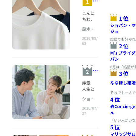
結
1
総合ラ
婚
こんに
相
1位
ちわ、
談
TMS加
ショパン・マ
鈴木恵
盟の仙
所
ジュ
美相談
台結婚
2026/08/
誰にでも好かれ
室
相談所
03
深くつながるた
2位
夏
鈴木恵
https://www.c
M’s ブライ
の
美でご
パン
ざいま
婚
8月は「婚活が
す。 暑
結
2
活
省・夏休みが人
3位
さが増
婚
由 ～上海から
・
すこれ
ななほし結婚
序章 人生という曲を、誰と奏でていくのか&nbsp; 結婚とは、人生という長い楽曲をともに奏でる伴奏者を見つけることではないだろうか。 人生には、晴れやかな長調の日もあれば、静かな短調の日もある。何をしてもうまくいかず、旋律そのものを見失ってしまう日もあれば、世界中の光が自分たちのために降り注いでいるように感じられる日もある。 結婚相手とは、そのすべての時間を、ただ隣で眺めている人ではない。 こちらの呼吸を聞き、テンポを感じ、ときには一歩引き、ときには力強く支えながら、ともに音楽をつくっていく人である。 伴奏者は、主旋律を奪わない。 しかし、ただ従うだけでもない。 相手の音を尊重しながら、自分自身の音も失わない。相手が速くなりすぎたときには静かにリズムを整え、相手が自信を失ったときには、その人が本来持っていた旋律を思い出させる。 そこには、支配でも服従でもない関係がある。 それこそが、アドラー心理学のいう「対等な関係」に近い。 アドラー心理学は、人間を孤立した存在として捉えない。人は他者との関係の中で生き、他者との協力によって人生の課題に向き合っていく存在だと考える。 仕事、友情、愛。 アドラーはこれらを「人生の課題」として捉えた。 なかでも愛の課題は、もっとも深く、もっとも勇気を必要とする課題である。 なぜなら、愛するということは、他者を自分の思いどおりに動かすことではないからである。愛とは、自分とは異なる意志を持つ人間と、対等な立場で人生を共同運営していくことだからだ。 結婚生活が難しいのは、愛情が足りないからだけではない。 多くの場合、愛し方を知らないからである。 好きだから束縛する。 心配だから口を出す。 相手のためを思って決めてあげる。 家族なのだから分かってもらえるはずだと期待する。 こうした行為は、表面上は愛情のように見える。しかし、その奥に「相手を自分の望む方向へ動かしたい」という目的が隠れていることも少なくない。 アドラー心理学の視点から見るならば、良い結婚とは、愛情の強さだけによって成立するものではない。 相手を一人の独立した人間として尊重できるか。 自分の人生の責任を相手に背負わせずにいられるか。 困難を「あなたの問題」「私の問題」と分断するのではなく、「私たちが協力して向き合う課題」として捉えられるか。 その姿勢によって、結婚の質は大きく変わる。 結婚とは、完成された幸福を手に入れることではない。 二人で幸福を創造していく決意である。 理想の伴奏者を探すことも大切だが、それ以上に重要なのは、自分自身が相手の人生を尊重できる伴奏者になることである。&nbsp; &nbsp;第1章 伴奏者とは、相手の人生を奪わない人である 結婚相手を探すとき、多くの人は「自分を幸せにしてくれる人」を求める。 優しい人。 経済的に安定している人。 家事や育児に協力的な人。 話を聞いてくれる人。 価値観が合う人。 もちろん、これらの条件は決して間違いではない。 しかし、「私を幸せにしてくれる人」という発想だけから結婚を考え始めると、相手を幸福の提供者として見てしまう危険がある。 相手が期待どおりに動いてくれれば愛を感じる。 期待に応えてくれなければ、愛されていないと感じる。 やがて結婚生活は、「どちらがどれだけ満たしてくれたか」を数える取引になっていく。 「私はこんなに家事をしているのに」 「僕は家族のために働いているのに」 「私ばかり我慢している」 「こちらの苦労を少しも分かってくれない」 こうした言葉の背後には、貢献の帳簿がある。 自分が差し出したものと、相手から返ってきたものを比較し、不公平感を募らせているのである。 だが、人生の伴奏者とは、こちらの不足をすべて埋める人ではない。 こちらの人生を代わりに演奏してくれる人でもない。 自分の旋律は、自分で奏でなければならない。 相手には相手の旋律がある。 二人の音楽が美しく響くのは、どちらか一方が消えたときではなく、異なる二つの音が互いを尊重しながら重なったときである。 &nbsp;&nbsp;事例1 「私を引っ張ってくれる人」を求めていた美咲さん&nbsp; 34歳の美咲さんは、婚活を始めた当初、「決断力があって、私を引っ張ってくれる男性」を希望していた。 美咲さんは穏やかで、周囲への気遣いに長けた女性だった。しかし、自分で何かを決めることが苦手だった。 レストランを選ぶときも、 「どこでもいいです」 休日の過ごし方を聞かれても、 「合わせます」 結婚後に住みたい場所について尋ねられても、 「相手の都合に合わせたいです」 と答えていた。 一見すると、柔軟で協調性があるように見える。 しかし、面談を重ねると、美咲さんの「合わせます」の背後には、失敗への恐れがあることが分かった。 自分が選んだ店が相手の好みでなかったらどうしよう。 自分の希望を伝えて、わがままだと思われたらどうしよう。 意見を言って、嫌われたらどうしよう。 美咲さんは、相手を尊重しているのではなかった。 嫌われる責任を引き受けたくなかったのである。 やがて美咲さんは、強い決断力を持つ男性と交際を始めた。 最初のうちは快適だった。 デートの場所も、食事も、旅行の予定も、すべて男性が決めてくれた。 「頼もしい人に出会えた」 美咲さんはそう喜んでいた。 ところが、交際が深まるにつれ、男性は結婚後の住居や仕事についても自分の意見を押し通すようになった。 「結婚したら、僕の勤務先に近い場所へ引っ越してほしい」 「仕事は続けてもいいけれど、家事に支障が出ない範囲にしてほしい」 「僕の両親とは、できるだけ近くに住んだほうがいい」 美咲さんは戸惑った。 しかし、これまで「合わせます」と言い続けてきたため、急に自分の希望を伝えることができなかった。 面談で、美咲さんは涙を浮かべながら言った。 「私が望んでいたのは、引っ張ってくれる人でした。でも今は、私の人生まで決められているような気がします」 ここに、依存と支配の関係がある。 依存する側は、決断の責任を相手に渡す。 支配する側は、相手の人生を決める権限を手にする。 最初は、互いの欲求がうまくかみ合っているように見える。 しかし、時間がたつほど、一方は自由を失い、もう一方は責任を背負いすぎる。 アドラー心理学では、人間関係の基本を「縦の関係」ではなく「横の関係」に置く。 縦の関係とは、どちらかが上で、どちらかが下に置かれる関係である。 教える人と教えられる人。 評価する人と評価される人。 命令する人と従う人。 一方、横の関係とは、役割や能力に違いがあっても、人間としての価値は対等であるとする関係だ。 結婚生活において、得意不得意が異なることは当然である。 夫のほうが収入が高いこともある。 妻のほうが家事能力に優れていることもある。 一方が社交的で、もう一方が慎重なこともある。 しかし、能力や役割の違いは、人間としての上下を意味しない。 美咲さんに必要だったのは、「引っ張ってくれる人」を探すことだけではなかった。 自分の希望を言葉にし、自分の選択に責任を持つ勇気を育てることだったのである。 美咲さんは男性に、次のように伝えた。 「私は、あなたがいろいろ決めてくれることを頼もしいと思っていました。でも、結婚後の住む場所や仕事については、私自身の希望も大切にしたいです。二人で決めたいと思っています」 男性は最初、驚いた。 「今まで何でも合わせると言っていたのに、急にどうしたの」 美咲さんは、静かに答えた。 「今までの私は、合わせていたのではなく、自分の意見を言うことから逃げていました。でも、結婚するなら、あなたに全部を決めてもらうのではなく、一緒に考えたいんです」 この言葉によって二人が必ず結婚に至るとは限らない。 しかし、それでよい。 対等な関係をつくるために自分の声を取り戻すことは、相手に選ばれるための技術ではない。 自分の人生を、自分で生きるための勇気なのである。 &nbsp;第2章 対等とは、何もかも半分にすることではない&nbsp; 対等なパートナーシップという言葉を聞くと、家事を50対50に分け、生活費も完全に折半し、すべてを平等にすることだと考える人がいる。 しかし、対等と均等は同じではない。 二人の勤務時間も、収入も、体力も、得意分野も、人生の時期も異なる。 育児中には、一方の負担が大きくなることもある。 病気や介護によって、支える側と支えられる側が一時的に分かれることもある。 対等な関係とは、負担を常に同じ量にすることではない。 どちらの痛みも、どちらの希望も、同じ重さを持つものとして扱うことである。 たとえば、夫がフルタイムで働き、妻が時短勤務をしながら育児を多く担っているとする。 数字だけを見れば、夫の収入が家計の多くを支えている。 しかし、それによって夫の意見が優先されてよいわけではない。 同じように、妻が家事と育児の多くを担っているからといって、家庭内のすべてを妻が決めてよいわけでもない。 対等とは、「私のほうが多く負担している」という事実を、相手を従わせる権利に変えないことである。&nbsp;&nbsp; 事例2 家事分担表が夫婦を救えなかった理由&nbsp; 38歳の健太さんと36歳の由佳さんは、結婚5年目の夫婦だった。 二人は共働きで、家事を公平にするため、結婚当初から分担表を作っていた。 料理は由佳さん。 食器洗いは健太さん。 洗濯は由佳さん。 掃除とゴミ出しは健太さん。 買い物は週替わり。 一見すると、非常に合理的である。 ところが、二人の関係は次第にぎくしゃくしていった。 ある金曜日の夜、健太さんは仕事で疲れ、食器を洗わずに眠ってしまった。 翌朝、由佳さんは不機嫌そうに言った。 「昨日、食器を洗っていないよね」 「ごめん。昨日は本当に疲れていて」 「私だって疲れていたよ。でも料理はした」 「今日やるつもりだった」 「いつもそう。自分の担当なのに、結局私が気にしなければならない」 健太さんも反発した。 「僕だって掃除もゴミ出しもしている。全部やっていないみたいに言うなよ」 二人は、家事の公平さを守ろうとしていた。 しかし、いつの間にか分担表は、互いの貢献を確認する道具ではなく、相手の違反を取り締まる規則になっていた。 アドラー心理学では、人間の行動を原因だけでなく目的から考える。 由佳さんは、食器が洗われていないことだけに怒っていたのではない。 「私の苦労に気づいてほしい」 「私を大切に扱ってほしい」 「私だけが家庭を気にかけているのではないと感じたい」 という願いを持っていた。 一方、健太さんも単に家事を怠けたかったわけではない。 「失敗を責められたくない」 「自分の貢献を認めてほしい」 「家庭でまで評価される立場になりたくない」 という思いがあった。 二人に必要だったのは、より細かな分担表ではなかった。 「誰の担当か」よりも先に、「私たちはどんな家庭をつくりたいのか」を話すことだった。 カウンセリングの場で、二人には次の問いを投げかけた。 「家事が完璧に分担された家庭と、多少不完全でもお互いが安心できる家庭なら、どちらをつくりたいですか」 由佳さんはしばらく黙ったあと、答えた。 「安心できる家庭です」 健太さんも頷いた。 そこで二人は、家事を「契約上の担当」ではなく、「共同生活を快適にするための協力」と捉え直した。 担当は基本として残す。 ただし、相手が疲れているときには助ける。 助けたことを貸しにしない。 できなかったときには、責める前に状況を確認する。 そして、「やって当然」ではなく、「ありがとう」を言葉にする。 数週間後、健太さんはこう話した。 「以前は、皿洗いをしても、やって当然という感じでした。でも今は妻が『疲れているのにありがとう』と言ってくれる。その一言で、自分も家庭に参加していると感じます」 由佳さんも言った。 「私も、夫ができなかったことばかり見ていたと思います。助けてほしいなら、怒る前に頼めばよかったんですよね」 対等な関係では、相手の貢献を当然のものとして消費しない。 同時に、自分の貢献を相手を支配するための通貨にもしない。 必要なときには助けを求め、助けられたときには感謝する。 その素朴な往復が、家庭という場所に柔らかなリズムを生み出す。 &nbsp;第3章 劣等感が、夫婦を競争相手に変えるとき&nbsp; アドラー心理学において、劣等感は必ずしも悪いものではない。 自分に足りないものを感じるからこそ、人は成長しようとする。 知らないことを学び、できないことを練習し、昨日よりも前へ進もうとする。 しかし、劣等感を健全な努力へ結びつけられないとき、人は別の方法で自分の価値を守ろうとする。 相手を見下す。 欠点を指摘する。 自分の正しさを証明する。 相手の成功を素直に喜べない。 夫婦が協力関係ではなく競争関係になる背景には、しばしば劣等感が潜んでいる。 &nbsp;&nbsp;事例3 妻の昇進を喜べなかった夫&nbsp; 42歳の直樹さんと39歳の麻衣さんは、大学時代から交際し、結婚して12年になる夫婦だった。 麻衣さんは仕事で評価され、管理職に昇進した。 昇進の知らせを受けた夜、麻衣さんは嬉しそうに話した。 「今日、部長から正式に言われたの。来月から課長になることになった」 直樹さんは一瞬、笑顔を見せた。 「すごいじゃないか。おめでとう」 しかし、その後にこう続けた。 「でも、ますます忙しくなるんじゃないの。家庭のこと、大丈夫？」 麻衣さんの表情が曇った。 「もちろん考えているよ。二人で相談したいと思っている」 「相談といっても、結局、僕の負担が増えるんだろう」 「まだ何も話していないのに、どうしてそうなるの」 「仕事ばかりになって、家庭を後回しにするなら困ると言っているんだ」 その夜から、二人の間に冷たい空気が流れた。 直樹さんは、家庭を心配していると主張した。 しかし、話を深めていくと、別の感情が見えてきた。 直樹さん自身は、数年前から昇進の機会を逃していた。 会社で同期が次々と管理職になるなか、自分だけが取り残されているように感じていた。 妻の昇進は喜ばしい出来事であると同時に、自分の停滞を突きつける鏡でもあった。 「妻に追い越された」 その感覚が、直樹さんの自尊心を傷つけていたのである。 しかし、直樹さんは「悔しい」「自信を失っている」と言えなかった。 代わりに、「家庭を大切にすべきだ」という正論を使って妻の前進を止めようとした。 人は弱さを見せる勇気を持てないとき、正しさを武器にする。 正論は、ときに怒鳴り声よりも鋭く相手を傷つける。 直樹さんには、妻の成功を喜ぶよう説教するのではなく、自分の劣等感と向き合う必要があった。 「妻が昇進したことによって、直樹さん自身の価値が下がったのでしょうか」 そう尋ねると、直樹さんは答えた。 「理屈では、下がっていないと思います」 「では、なぜ苦しいのでしょう」 長い沈黙のあと、直樹さんは言った。 「自分が情けないんです。妻が立派になっていくのに、自分は何も変わっていない気がして」 それは、妻への怒りではなかった。 自分自身への失望だった。 この感情を正直に言葉にできたとき、夫婦の会話は変わり始めた。 直樹さんは麻衣さんに伝えた。 「昇進を喜びたい気持ちは本当なんだ。でも、同時に、自分が取り残されたようで苦しくなった。君のせいではないのに、家庭の問題にすり替えてしまった。ごめん」 麻衣さんは答えた。 「私はあなたに勝ちたいわけではないよ。あなたに応援してほしかった。でも、あなたがそんなふうに感じていたことには気づかなかった」 夫婦は、本来、競争相手ではない。 相手が成功したからといって、自分が敗者になるわけではない。 相手が評価されたからといって、自分の価値が減るわけでもない。 それでも相手の成功が苦しいときには、その苦しさを否定する必要はない。 重要なのは、その劣等感を相手の足を引っ張るために使わないことである。 劣等感を自分の人生を見直す契機に変える。 「自分は本当は何を望んでいるのか」 「誰かに勝つことではなく、自分の人生をどう生きたいのか」 そう問い直すことで、夫婦は再び協力者になれる。 伴奏者は、相手より大きな音を出して自分の存在を証明しない。 相手の旋律が輝くときには、その輝きを支える。 そして自分自身もまた、自分にしか奏でられない音を大切にするのである。 &nbsp;第4章 課題の分離が、愛を冷たくするという誤解&nbsp; アドラー心理学のなかで、もっとも知られている考え方の一つが「課題の分離」である。 これは、ある選択や行動の最終的な結果を誰が引き受けるのかを考え、その人の課題へ過度に介入しないという考え方だ。 しかし、課題の分離はしばしば誤解される。 「それはあなたの課題だから、私は関係ない」 「自分の問題は自分で解決して」 「相手の気持ちを気にしない」 これでは、単なる無関心である。 課題の分離とは、愛情を捨てることではない。 相手を支配せずに愛するための境界線である。 &nbsp;子どもを望む妻と、迷う夫 結婚3年目の沙織さんと隆さんは、子どもを持つかどうかについて意見が分かれていた。 沙織さんは、できるだけ早く妊娠を考えたいと思っていた。 隆さんは、父親になることに不安を感じていた。 沙織さんは繰り返し尋ねた。 「いつになったら覚悟が決まるの？」 「もう年齢のこともあるんだよ」 「私の人生をどう考えているの？」 隆さんは話し合いを避けるようになった。 「またその話？」 「今は仕事が忙しい」 「急かされるほど考えられなくなる」 二人の間にある問題は重大である。 子どもを持つかどうかは、結婚生活の根幹に関わる。 だからといって、一方が相手の心を強制的に変えることはできない。 沙織さんには、子どもを望む自分の気持ちを伝え、自分がどのような人生を望むのかを決める課題がある。 隆さんには、自分の恐れと向き合い、父親になる意思があるのかを考え、答えを出す課題がある。 沙織さんが隆さんに「必ず子どもを望むようになってもらう」ことは、沙織さんの課題ではない。 隆さんが沙織さんに「子どもを諦めてもらう」ことも、隆さんの課題ではない。 しかし、これは互いに無関係であるという意味ではない。 二人の選択は、共同生活の未来に深く関わる。 だからこそ、相手を説得して屈服させるのではなく、互いの本音を明らかにしなければならない。 面談で隆さんは、父親になることへの不安を初めて具体的に語った。 「自分の父親が怒鳴る人だったんです。子どもの頃、家に父がいるだけで緊張していました。自分も父親になったら、同じようになる気がして怖いんです」 沙織さんは驚いた。 これまで隆さんの態度を、「自由を失いたくないだけ」「責任から逃げている」と解釈していたからだ。 隆さんの迷いの背景には、過去の恐れがあった。 沙織さんは言った。 「私は、あなたが子どもを嫌っていると思っていた。でも、本当は自分が傷つける側になることが怖かったんだね」 隆さんは頷いた。 「そうかもしれない。でも、それを言ったら弱いと思われそうで」 課題の分離は、相手の心へ土足で踏み込まないための知恵である。 同時に、相手が自分の課題に向き合う勇気を持てるよう、そばにいることでもある。 沙織さんは、隆さんの代わりに決断することはできない。 だが、隆さんが恐れを語るのを聞くことはできる。 隆さんも、沙織さんの年齢や希望を消すことはできない。 だが、彼女の切実さから目を背けず、誠実に答えを出すことはできる。 数か月の話し合いの末、二人は夫婦でカウンセリングを受けながら、子どもを持つ方向へ進むことを決めた。 重要なのは、この結論そのものではない。 子どもを持つ選択も、持たない選択もあり得る。 大切なのは、どちらかが相手を屈服させたのではなく、それぞれが自分の恐れと希望に責任を持ち、二人の未来について共同で決断したことである。 愛するとは、相手の人生を代わりに決めることではない。 相手が自分の人生を決める力を信じることである。 そして、その決断が二人の関係に影響するならば、自分もまた、その結果を引き受ける覚悟を持つことである。&nbsp; &nbsp;第5章 「あなたのため」が支配に変わる瞬間&nbsp; 夫婦関係における支配は、必ずしも強い命令の形で現れるとは限らない。 むしろ、やさしさの顔をして現れることが多い。 「身体が心配だから、そんな仕事は辞めたほうがいい」 「失敗するとかわいそうだから、私が決めてあげる」 「あなたは人を見る目がないから、私の言うことを聞いたほうがいい」 「無理をしてほしくないから、挑戦しないほうがいい」 言っている本人には、善意がある。 だからこそ、自分が相手を支配していることに気づきにくい。 アドラー心理学では、過度な介入や過保護は、相手から「自分で課題を解決する経験」を奪う行為と考えられる。 失敗させないことが愛なのではない。 失敗しても、そこから学び直せる力を信じることが愛である。 &nbsp;夫の転職を止め続けた妻&nbsp; 45歳の浩司さんは、長年勤めた会社を辞め、以前から興味のあった福祉関係の仕事へ転職したいと考えていた。 妻の恵さんは反対した。 「今の年齢で転職なんて危険よ」 「収入が下がったらどうするの」 「家族がいるのだから、夢ばかり追ってはいられないでしょう」 恵さんの不安はもっともである。 住宅ローンもあり、子どもの教育費も必要だった。 しかし、話を重ねるうちに、恵さんの中には経済的な不安だけでなく、「夫が自分の知らない世界へ行ってしまうのではないか」という恐れがあることが分かった。 浩司さんが新しい仕事に出会い、新しい人間関係を築き、生き生きと変化していく。 その未来を、恵さんは無意識に恐れていた。 「今のままでいてほしい」 その願いが、「家族のため」という正論に姿を変えていたのである。 一方の浩司さんも、家族への説明を十分にせず、 「自分の人生なのだから、好きにさせてほしい」 と主張していた。 しかし、家計への影響は夫だけの課題ではない。 共同生活を営む以上、経済的な影響は夫婦の共同課題になる。 ここでは、課題を二つに分ける必要がある。 どの仕事を選び、どのように生きたいかを決めることは、浩司さんの課題である。 転職によって生じる家計の変化をどう引き受けるかは、夫婦の共同課題である。 恵さんには、浩司さんの職業選択を禁止する権利はない。 だが、家計への懸念を伝え、現実的な計画を求める権利はある。 浩司さんには、自分の人生を選ぶ権利がある。 しかし、家族への影響を無視してよいわけではない。 二人は、転職するかしないかという二者択一の争いをやめ、条件を具体化した。 転職後の収入はいくらになるのか。 生活費をどこまで見直せるか。 一定期間の貯蓄を用意できるか。 新しい職場が合わなかった場合、どの時点で再検討するか。 子どもの進学費用をどう確保するか。 現実的な計画が整うにつれ、恵さんの不安は少しずつ和らいだ。 そして恵さんは、もう一つの本音を伝えた。 「あなたが変わってしまうのが怖かった。新しい場所で幸せになったら、今の家庭が必要なくなるんじゃないかと思った」 浩司さんは答えた。 「仕事を変えたいのは、家族から離れたいからじゃない。自分が納得できる働き方をしたいんだ。むしろ、ずっと不満を抱えたまま家にいるほうが、家族に優しくできなくなると思う」 二人は、浩司さんの転職を条件付きで進めることにした。 結婚とは、相手を変化させない契約ではない。 人は年齢を重ねても変わる。 興味も、夢も、身体も、働き方も変わっていく。 伴奏者であるということは、相手の変化をすべて無条件に肯定することではない。 変化が二人の生活にどのような影響を与えるかを話し合いながら、それでも相手が自分の人生を生きようとすることを尊重することである。 愛とは、相手を自分の安心できる場所へ固
の内では連日、
と
からの
お
～
季節、
それでも一人で
は
見
お見合
る落とし穴
4位
ショパ
、
合
いやデ
ン・マ
寿Concierg
2026/07/
人
ートの
い
リアー
ん
27
服装に
ジュ
生
に
「いい人がいな
お困り
の
しれません｜結
オ
5位
の男性
れとは
伴
ス
マリッジサロ
会員様