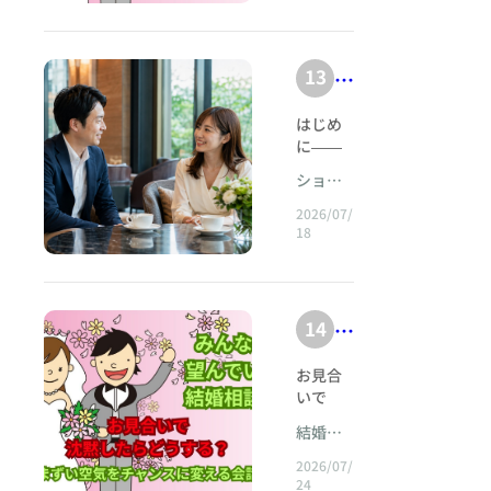
、
変わる
と
結婚を
い
p
コミュ
イダル
気軽に
談
東京都
考えて
な
安
う
ニケー
お声が
s:
大田区
いても
所
ぜ
ション
けくだ
定
幻
蒲田に
//
一歩を
13
婚
が
が得意
さい
な
の
ある
踏み出
想
w
ただし
活
ね！
教
『みん
の
せない
間
を
はじめに――人は、まぶしい人より、安心して見つめられる人を選ぶ&nbsp; 婚活を始めると、多くの人が少しだけ背伸びをする。 プロフィール写真では、いつもより上等な服を着る。自己紹介文には、できるだけ立派に見える言葉を並べる。お見合いでは、仕事の実績、趣味の豊かさ、交友関係の広さ、休日の過ごし方、将来への展望を、なるべく魅力的に伝えようとする。 それ自体は、決して悪いことではない。 誰かと出会うとき、自分のよいところを知ってほしいと思うのは、ごく自然な心の動きである。初対面の場では、清潔感を整え、言葉を選び、相手に失礼のないよう振る舞う必要もある。 しかし、婚活が長引く人の中には、いつの間にか「自分を知ってもらうこと」よりも、「自分を高く評価してもらうこと」に意識が向きすぎてしまう人がいる。 すると、会話の中に力が入る。 少しでも優秀に見せなければならない。 退屈な人だと思われてはいけない。 弱いところを見せてはいけない。 相手より価値の低い人間だと思われてはいけない。 そんな緊張が、言葉の端々からにじみ出る。 本人は魅力を伝えているつもりなのに、相手には「自分の話ばかりする人」「評価されることに敏感な人」「隙がなく、近づきにくい人」と映ることがある。 婚活において、本当に選ばれる人は、必ずしも誰よりも華やかな人ではない。 肩書きが立派な人でも、会話が巧みな人でも、趣味が多彩な人でもない。 むしろ、自分を必要以上に大きく見せず、ありのままの自分と静かに折り合いをつけている人が、最後には選ばれていく。 なぜなら、結婚相手として人が求めているのは、観客席から拍手を送りたくなる人ではなく、同じ部屋で安心して沈黙できる人だからである。 ショパンの音楽には、声高に自分を主張しなくても、人の心を深く動かす力がある。 大音量で圧倒しなくてもよい。 技巧を誇示し続けなくてもよい。 すべての感情を説明し尽くさなくてもよい。 ひとつの音が静かに置かれ、その余韻の中に、言葉にならない思いが宿る。 自然体の人が持つ魅力も、それに似ている。 「私はこんなに素晴らしい人間です」と証明しなくても、その人の誠実さは、相手の話を聴く姿勢に表れる。 「私は自信があります」と語らなくても、自分の不完全さを穏やかに受け入れている姿に、本当の安定が感じられる。 「私は優しい人です」と説明しなくても、店員への接し方や、相手の疲れに気づく一言に、その人らしさが宿る。 魅力とは、ときに語るものではなく、にじむものである。 ショパン・マリアージュが考える婚活とは、自分を商品として飾り立てる活動ではない。 それは、自分の心を調律し、自分というひとつの楽器が持つ本来の音色を知り、その音色と調和する相手を見つけていく過程である。 本稿では、「自分を大きく見せない人が、なぜ婚活で選ばれるのか」を、心理学、実際の婚活事例、ショパンの音楽が教えてくれる静かな美意識を通して考えていきたい。 &nbsp;&nbsp;第1章 婚活という舞台で、人はなぜ大きく見せたくなるのか&nbsp; 婚活には、日常の人間関係とは異なる緊張がある。 職場や趣味の集まりであれば、何度も顔を合わせながら、少しずつ人柄を知ってもらうことができる。最初は無口でも、時間をかけて誠実さが伝わることがある。第一印象が地味でも、仕事ぶりや周囲への配慮によって魅力が見えてくる。 しかし、お見合いでは、限られた時間の中で判断される。 約1時間の会話で、相手は交際を希望するかどうかを決める。プロフィールには年齢、職業、年収、学歴、趣味、家族構成などが記載され、複数の候補者と比較される。 こうした仕組みの中に入ると、人は無意識に「選ばれるための自己」を作ろうとする。 たとえば、普段は家で本を読んで過ごすことが多い人が、「休日は旅行やアウトドアを楽しんでいます」と書きたくなる。 料理は簡単なものしか作らないのに、「料理が趣味です」と表現したくなる。 仕事に迷いを抱えていても、「責任ある仕事にやりがいを感じています」と語りたくなる。 結婚後の生活について具体的に考えていなくても、「温かい家庭を築きたいです」と書けば、印象がよくなるように思える。 もちろん、これらが事実であれば何の問題もない。 しかし、「本当の自分」より「評価されやすい自分」を前面に出しすぎると、プロフィールと実際の人物との間に、わずかなずれが生まれる。 そのずれは、言葉では説明しにくい違和感として相手に伝わる。 人間は、相手が事実を話しているかどうかだけでなく、その人が自分の言葉を本当に生きているかどうかを、無意識に感じ取っている。 「旅行が好きです」と言いながら、どこへ行ったのかを尋ねると答えが曖昧になる。 「人とのつながりを大切にしています」と語りながら、会話では相手の話を遮る。 「穏やかな家庭を築きたいです」と言いながら、過去の交際相手や職場への不満を強い言葉で語る。 こうした小さな不一致が積み重なると、相手は理由を明確に言葉にできないまま、「悪い人ではないけれど、何となく疲れた」「立派な人だが、距離を感じた」と思う。 自分を大きく見せることには、ある種の防衛が含まれている。 その奥には、 「本当の自分では、選ばれないかもしれない」 という不安がある。 だから、人は鎧を着る。 経歴という鎧。 収入という鎧。 教養という鎧。 明るさという鎧。 気遣いのできる人という鎧。 何でも受け止められる大人という鎧。 けれども、結婚とは、鎧を着たまま暮らし続けることのできない関係である。 疲れた日もある。 機嫌の悪い朝もある。 判断を誤ることもある。 弱音を吐きたい夜もある。 誰にも見せたくない未熟さが出てしまう日もある。 結婚相手が知りたいのは、あなたの鎧の輝きだけではない。 鎧を脱いだあと、そこにどのような人がいるのかということである。 婚活で自分を大きく見せすぎる人は、短い出会いでは高い評価を得ることがあっても、関係が深まるにつれて苦しくなる。 なぜなら、最初に見せた「理想の自分」を演じ続けなければならなくなるからだ。 自然体とは、何も努力しないことではない。 自然体とは、自分を良く見せる努力の中に、嘘を混ぜないことである。 &nbsp;第2章 自然体とは、飾らないことではなく、自分と争っていないことである&nbsp; 「自然体でいましょう」と言われると、多くの人は戸惑う。 自然体とは、化粧を薄くすることだろうか。 服装を普段着にすることだろうか。 思ったことをそのまま口にすることだろうか。 緊張しないことだろうか。 何も準備せず、お見合いに臨むことだろうか。 どれも本質ではない。 自然体とは、自分の現実を必要以上に否定せず、同時に必要以上に誇張しない状態である。 たとえば、緊張しているなら、 「今日は少し緊張しています。でも、お会いできるのを楽しみにしていました」 と穏やかに言える。 料理が得意でないなら、 「凝った料理はまだ作れませんが、最近は味噌汁を丁寧に作るのが楽しくなってきました」 と伝えられる。 仕事に華やかさがなくても、 「目立つ仕事ではありませんが、長く続けてきたことには自分なりの誇りがあります」 と話せる。 こうした言葉には、過剰な自己卑下も、誇大な自己演出もない。 等身大の自分を認めながら、少しずつ前へ進もうとする姿勢がある。 それが、自然体である。 自然体の人は、自分の弱点をすべてさらけ出すわけではない。 初対面で過去の傷や深刻な悩みを一方的に語ることは、自然体ではなく、相手に感情の処理を委ねてしまう行為になることもある。 自然体には節度がある。 何を話すかだけでなく、いつ、どの程度話すかを考える配慮がある。 それは、ピアノを演奏するときの強弱に似ている。 すべての音を同じ強さで弾けば、音楽は平板になる。すべての感情を強く表現すれば、聴き手は疲れてしまう。 ショパンの作品には、声を張り上げるのではなく、音量を抑えることでかえって深く届く瞬間がある。 小さな音を美しく響かせるためには、力を抜くだけでは足りない。指先の繊細な制御、呼吸、間合い、全体の構成への理解が必要になる。 自然体も同じである。 何も考えず振る舞うことではない。 自分の心を丁寧に扱い、相手の心にも想像力を向けながら、必要以上の力を抜いていくことである。 人が自然体でいるためには、自分自身との関係が安定していなければならない。 自分を嫌っている人は、自分を隠したくなる。 自分を過小評価している人は、大きく見せたくなる。 自分の価値を他人の評価に委ねている人は、相手の反応に過敏になる。 反対に、自分の長所も短所もある程度理解し、 「私は完璧ではないけれど、誰かと誠実な関係を築く価値のある人間である」 と思えている人は、無理に自分を飾る必要がない。 自然体とは、外見上の気楽さではない。 自分と自分が争っていない状態なのである。 &nbsp;第3章 ショパンの音楽が教える「小さな音の強さ」 ショパンの音楽は、しばしば華麗で技巧的だと語られる。 実際、バラード、スケルツォ、ポロネーズ、エチュードには、演奏者の高度な技術を要求する部分が数多くある。 しかし、ショパンの本当の魅力は、技巧そのものを見せつけることにはない。 驚くほど多くの名曲が、きわめて私的な声で語りかけてくる。 夜の静けさの中で独り言のように歌われるノクターン。 短い時間の中に、ひとつの感情の風景を閉じ込めた前奏曲。 祖国への誇りや喪失感を、単なる勇壮さではなく、複雑な陰影として刻んだポロネーズやマズルカ。 そこでは、感情が説明され尽くすことはない。 悲しいと言わずに、悲しみが伝わる。 愛していると言わずに、愛がにじむ。 孤独だと叫ばずに、沈黙の奥から孤独が響く。 なぜ、ショパンの音楽は、それほど深く人の心を動かすのだろうか。 それは、聴き手の心が入っていく余白があるからである。 演奏者がすべてを決めつけ、すべてを誇示し、すべての感情を押しつけてしまえば、聴き手はただ圧倒されるだけになる。 しかし、ショパンの音楽には、聴く人が自分の記憶や感情を重ねられる空間がある。 婚活における魅力も同じである。 自分のことを隙間なく説明する人は、相手が想像する余地を奪ってしまう。 学歴、職歴、趣味、能力、価値観、将来像をすべて完璧に語り、「私はこのような人間です」と完成品のように提示すると、相手はその人の中へ入っていく場所を見つけにくい。 一方、自然体の人は、自分を完全に説明しようとしない。 自分の話をしたあと、相手に問いかける。 言葉に詰まったとき、無理に埋めようとしない。 分からないことを、分からないと言える。 相手の話によって、自分の考えが少し変わることを恐れない。 そこには、関係が始まる余白がある。 結婚とは、完成した2人が並ぶことではない。 2人の間に、まだ名前のない時間をつくっていくことである。 自然体の人は、相手に完成度を見せるのではなく、 「あなたとなら、どんな関係が生まれるでしょう」 という開かれた姿勢を持っている。 その余白こそが、相手にとっての安心になる。 &nbsp;&nbsp;第4章 選ばれる人は、「評価される会話」より「関係をつくる会話」をしている&nbsp; 婚活で自分を大きく見せる人は、会話を試験のように捉えやすい。 正しい答えを言わなければならない。 好印象を残さなければならない。 沈黙を作ってはいけない。 相手より会話を盛り上げなければならない。 その結果、会話の目的が「2人で関係をつくること」ではなく、「自分が合格すること」になってしまう。 たとえば、相手から、 「休日は何をして過ごすことが多いですか」 と聞かれたとする。 評価されることに意識が向いている人は、 「ジムに行ったり、読書をしたり、友人と食事をしたり、旅行の計画を立てたりしています。時間を無駄にしないよう、なるべく充実させています」 と答えるかもしれない。 内容は立派である。 しかし、そこには相手が入っていく余白が少ない。 一方、自然体の人は、 「最近は午前中に家事を済ませて、午後に近所の喫茶店へ行くことが多いです。特別なことはしていないのですが、ゆっくり本を読む時間が好きです。〇〇さんは、休日は外出されることが多いですか」 と答える。 後者のほうが、華やかさはないかもしれない。 けれども、生活の情景が見える。 その人と結婚したら、どのような休日になるのかを想像できる。 婚活で大切なのは、履歴書として魅力的かどうかだけではない。 その人と一緒にいる時間を思い描けるかどうかである。 「旅行が趣味です」という情報だけでは、結婚生活は見えにくい。 しかし、 「旅先では、朝早く起きて街を歩くのが好きです。観光名所を全部回るより、地元のパン屋を探したりするほうが楽しいですね」 と語られると、その人の時間の使い方、価値観、感受性が見えてくる。 自然体の会話には、生活がある。 大きく見せる会話には、評価項目が並びやすい。 人は、立派な経歴に感心することはあっても、経歴と結婚するわけではない。 結婚するのは、その人の朝の機嫌、食卓での振る舞い、疲れたときの言葉、休日の過ごし方、困難に直面したときの姿勢である。 だからこそ、婚活では「何を成し遂げたか」だけでなく、「どのように暮らしているか」が大切になる。 &nbsp;第5章 事例1――立派に見せるほど、相手が遠ざかっていった男性&nbsp; 42歳の誠一さんは、地元企業の管理職だった。 年収は安定し、持ち家もあり、両親との関係も良好だった。結婚相談所の条件面だけを見れば、多くの女性から関心を持たれやすい男性だった。 ところが、お見合いは組めても、交際成立率が低かった。 女性側から寄せられる感想は、似通っていた。 「仕事のできる方だと思いますが、少し威圧感がありました」 「悪い方ではありませんが、ずっと自慢話を聞いているようで疲れました」 「私に興味があるというより、自分を評価してほしいように感じました」 誠一さん本人に自慢しているつもりはなかった。 むしろ、結婚相手に安心してもらうため、自分がいかに安定した人間かを説明しているつもりだった。 彼はお見合いで、部下の人数、会社で任されている業務、過去の昇進、住宅ローンの返済状況、資産形成、将来の生活設計について詳しく語った。 さらに、 「私は責任感が強いほうです」 「仕事では周囲から頼られることが多いです」 「結婚したら、妻には経済的な苦労をさせないつもりです」 と話した。 言葉だけを見れば、結婚への真剣さを感じさせる。 しかし、女性が話し始めても、誠一さんはすぐに自分の経験へ結びつけた。 女性が職場の悩みを話すと、 「管理職の立場から言うと、そういう場合はですね」 と助言を始める。 女性が旅行の話をすると、 「私は海外にも何度か行っていまして」 と、より規模の大きな話を返す。 女性が料理について語ると、 「私は食にはこだわりがあって、有名店もかなり知っています」 と話題の主導権を取り戻す。 彼は、会話を奪っているつもりはなかった。 相手の話に関連する有益な情報を提供し、頼りがいを示しているつもりだったのである。 面談で、担当カウンセラーは誠一さんに尋ねた。 「お見合いのあと、女性について何を覚えていますか」 誠一さんは、しばらく考えた。 「事務職で、旅行が好きだったと思います」 「どんな旅行が好きだと話していましたか」 「そこまでは……」 「ご家族について、何か話されていましたか」 「聞いたかもしれませんが、覚えていません」 「相手の方は、会話の中でどんな表情をしていましたか」 誠一さんは、答えられなかった。 彼は、お見合い中ずっと、自分がどう見られているかに意識を向けていた。 相手を見ているようで、実際には自分の印象ばかりを見ていたのである。 そこで、次のお見合いでは、ひとつの課題を設定した。 「自分の長所を伝えようとしないでください。その代わり、相手の話の中から、心から興味を持てることを3つ見つけてください」 誠一さんは戸惑った。 「自分をアピールしなくても大丈夫でしょうか」 カウンセラーは答えた。 「安心してください。肩書きや年収はプロフィールに書かれています。それ以上に知りたいのは、誠一さんが目の前の人をどう大切にするかです」 次のお見合いで、誠一さんは、話したくなる衝動を少し抑えた。 相手の女性が、 「休日は母と買い物へ行くことがあります」 と言ったとき、いつもの彼なら、 「親孝行は大事ですね。私も両親には……」 と自分の話を始めていただろう。 しかし、その日は、 「お母さまと仲がよいのですね。どんなところへ行かれるのですか」 と尋ねた。 女性は表情を緩め、母親が甘いものを好きで、月に1度ほど新しい菓子店を探して出かけるのだと話した。 誠一さんはさらに、 「お母さまが喜ぶお店を見つけるのも楽しそうですね」 と言った。 すると女性は、 「そうなんです。母がうれしそうにしていると、私も安心するんです」 と答えた。 その瞬間、誠一さんは初めて、プロフィールの条件ではなく、その女性の人柄に触れた気がした。 彼女は家族を大切にする人だった。 誰かが喜ぶ姿を自分の喜びにできる人だった。 誠一さんは、それまでお見合いを何度もしてきたが、相手の内面にこんなふうに触れた経験がほとんどなかった。 そのお見合いは、交際成立となった。 後日、女性はこう話していた。 「立派な方だということはプロフィールで分かっていました。でも実際にお会いして、一番よかったのは、私の話を急がせずに聴いてくださったことです」 誠一さんが選ばれたのは、立派さを証明したからではない。 立派さをいったん脇へ置き、ひとりの人間として相手と向き合ったからだった。&nbsp; &nbsp;第6章 「すごいですね」と言われる人と、「また会いたい」と思われる人は違う&nbsp; お見合いのあと、 「すごい方でした」 と言われる人がいる。 一方で、 「また会いたいです」 と言われる人がいる。 この2つは、似ているようで異なる。 「すごい」という感想には、尊敬や感心が含まれている。 けれども、そこには距離がある場合も多い。 立派すぎて、自分とは釣り合わない。 完璧すぎて、気を遣いそう。 話についていけない。 弱いところを見せられない。 いつも評価されているような気持ちになりそう。 そのように感じられると、尊敬はされても、関係は近づかない。 「また会いたい」という気持ちは、もっと身体的で、感情的である。 一緒にいると呼吸が楽だった。 自分の話を自然にできた。 無理に面白く振る舞わなくてよかった。 沈黙があっても、焦らなかった。 帰宅後、心が疲れていなかった。 結婚相手として選ばれるためには、相手を感心させること以上に、相手が自分らしくいられる場をつくることが大切である。 婚活で選ばれる人は、相手に、 「この人の前では、少し不完全でも大丈夫かもしれない」 と思わせる。 それは、相手を甘やかすことではない。 何でも肯定することでもない。 人は皆、人生のどこかに不器用さを持っている。 仕事では有能でも、恋愛では自信がない。 明るく見えても、孤独に弱い。 人に優しくできても、自分を大切にするのが苦手。 しっかりして見えても、将来に不安を抱えている。 そうした部分を、すぐに直そうとせず、まず受け止めてくれる人に、人は心を開く。 「もっとこうしたほうがいいですよ」 と助言する人より、 「そう感じることもありますよね」 と一度立ち止まってくれる人のほうが、安心を与える。 自然体の人は、自分を大きく見せないだけでなく、相手を小さくしない。 自分の知識を示すために、相手の無知を際立たせない。 自分の成功を語るために、相手の歩みを軽く扱わない。 自分の正しさを守るために、相手の感情を否定しない。 自分を大きく見せたい人は、無意識のうちに相手を比較対象にしてしまうことがある。 自然体の人は、相手を競争相手ではなく、理解したいひとりの人として見る。 この違いは、会話の技術以上に、その人の心の姿勢から生まれる。&nbsp; &nbsp;第7章 事例2――「完璧な女性」を演じ続けて疲れていた女性 36歳の美奈さんは、几帳面で責任感の強い女性だった。 身だしなみはいつも整い、仕事も丁寧で、周囲からは「しっかりした人」と評価されていた。 婚活プロフィールも、非の打ちどころがなかった。 料理、読書、美術館巡り、旅行が趣味。 仕事と家庭を両立したい。 相手の価値観を尊重し、穏やかな家庭を築きたい。 写真では上品に微笑み、自己紹介文には柔らかな表現が並んでいた。 しかし、交際に進んでも、2回目か3回目のデートで終了することが続いた。 男性からは、 「とても感じのよい方ですが、少し本音が分かりませんでした」 「何でも合わせてくれるのですが、何を考えているのか見えません」 「完璧すぎて、自分が試されているような気持ちになりました」 という感想が寄せられた。 美奈さんは、相手を不快にさせないよう、いつも笑顔でいた。 店を選ぶときには、 「どこでも大丈夫です」 食べたいものを聞かれると、 「〇〇さんのお好きなもので」 デートの日程を尋ねられると、 「合わせます」 と答えた。 男性の話には、 「素敵ですね」 「すごいですね」 「分かります」 と肯定的に応じた。 一見すると、理想的な態度に見える。 しかし、そこに美奈さん自身がいなかった。 彼女は幼い頃から、「迷惑をかけてはいけない」「わがままを言ってはいけない」と教えられて育った。 家庭でも学校でも、周囲の期待を先回りして応えることで評価されてきた。 そのため、婚活でも「好かれる女性」を演じることが習慣になっていた。 カウンセラーが、 「本当は、どんなお店に行きたいのですか」 と尋ねると、美奈さんは少し困った表情をした。 「相手が喜ぶところでいいと思っています」 「美奈さんが食べたいものはありませんか」 「特には……」 「では、男性が毎回、自分の好きな店だけを選んでも平気ですか」 しばらく沈黙したあと、美奈さんは小さな声で言った。 「本当は、静かな店が好きです。にぎやかな居酒屋は、少し疲れます」 「それを相手に言うことは、わがままだと思いますか」 「はい。面倒な女性だと思われそうで」 美奈さんに必要だったのは、さらに感じよく振る舞うことではなかった。 小さな希望を言葉にする練習だった。 次のデートで、男性から、 「何か食べたいものはありますか」 と聞かれたとき、美奈さんは勇気を出して言った。 「和食が好きなので、落ち着いて話せるお店だとうれしいです。ただ、〇〇さんにも行ってみたいところがあれば教えてください」 これは、強い要求ではない。 相手の希望も尊重しながら、自分の好みを伝えている。 男性は、 「実は僕も静かな店のほうが好きです。探してみますね」 と答えた。 当日、美奈さんは以前より自然に話すことができた。 料理についても、 「これは少し味が濃いですね」 「私は、もう少し薄味のほうが好きかもしれません」 と、自分の感覚を口にした。 男性は笑いながら、 「やっと美奈さんの好みが分かってきました」 と言った。 彼女は一瞬、不安になった。 けれども、その言葉には批判ではなく、親しみがあった。 交際が進む中で、美奈さんは少しずつ、 「今日は疲れているので、短い時間でもいいですか」 「その考えには、私は少し違う意見があります」 「次は私が行きたい場所を提案してもいいですか」 と言えるようになった。 相手の男性は、後にこう語った。 「最初は、とてもきれいで感じのよい方でしたが、どこか遠く感じました。少しずつ意見や苦手なことを話してくれるようになって、ようやく僕に心を開いてくれた気がしました」 人は、完璧な人に心を開くのではない。 自分の不完全さを、適切な形で見せてくれる人に心を開く。 なぜなら、その人の前では、自分も完璧でなくてよいと思えるからである。&nbsp; &nbsp;第8章 自然体の魅力
その反
東京・
w
で
なの望
方も増
え
か
で
面… ・
宮城
越
w
んでい
えてい
選
る
尽くし
〜
県・仙
揺
た結婚
え
ます。
ショパ
.c
ば
すぎて
台の仲
】
プ
相談
東京都
ン・マ
れ
て
h
しまう
人型結
2026/07/
れ
所』
お
大田区
リアー
ロ
る
18
・期待
婚相談
〜
er
【結婚
蒲田に
ジュ
る
見
フ
を抱き
所
心
h
相談セ
ある
ry
人
やすい
合
お見合
ィ
ンター
を
『みん
tt
-
・自分
い・結
は
い
イーブ
なの望
ー
読
p
のこと
婚・婚
14
pi
【
、
ライダ
んでい
で
ル
を後回
活する
み
s:
ル】で
a
た結婚
お
自
質
しにし
なら･･･
と
解
お見合
は、多
相談
//
n
見
やすい
分
鈴
問
いで
くの会
感
所』結
く
w
婚活で
木恵美
o.
合
を
「沈
員様の
婚相談
す
情
〜
は 「無
結婚相
結婚相
w
c
黙」が
い
お見合
センタ
大
る
理をし
談セン
の
談
h
訪れる
いをサ
w
ー イー
2026/07/
o
で
き
てしま
ターイ
所
と
間
と、
ポート
24
ブライ