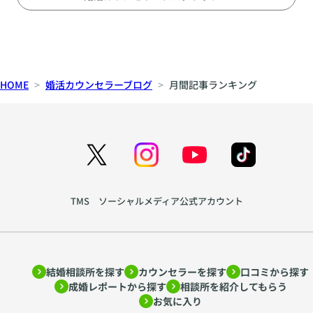
様、そ
を交え
コツに
し
合のい
中に気
トで
りま
ん。 で
れぞれ
ながら
ついて
い存在
な
を遣っ
す。
す。 特
は、本
異なる
ご紹介
ご紹介
になっ
てくれ
ENFJの
に夏場
当に人
い
人生を
しま
いたし
てしま
る。お
方は
は、 で
は結婚
歩んで
す。
ます。
結
ったり
店を予
「相手
きるだ
すると
こられ
お見合
する。
婚
約して
を幸せ
け涼し
変わる
HOME
婚活カウンセラーブログ
月間記事ランキング
ました
いは
実はそ
くれ
にする
く過ご
相
のでし
が、共
「自分
こに
る。荷
こと」
したい
ょう
手
通して
を話す
は、多
物を持
を大切
と思う
か。 結
いるの
場」で
の
くの女
ってく
にしま
のは当
論から
は、
はなく
性が気
れる。
見
すが、
然で
言え
「これ
「お互
づいて
これら
本当に
す。 で
ば、結
極
からの
いを知
いない
は確か
見るべ
すが、
婚前に
人生
る場」
め
理由が
に嬉し
きなの
結婚相
相手を
を、一
お見合
TMS ソーシャルメディア公式アカウント
ありま
方
いこと
は 「自
談所の
100％見
人では
いで
す。 ◍
です。
分も安
お見合
抜くこ
なく誰
は、自
尽くし
でも、
心して
いで
とは誰
かと歩
分を良
すぎる
それだ
笑顔で
は、 T
にもで
んでい
く見せ
と「当
けで
いられ
シャツ
きませ
きた
ようと
たり
結婚相談所を探す
カウンセラーを探す
口コミから探す
「この
る相手
やサン
ん。 仕
い」と
頑張る
前」に
成婚レポートから探す
相談所を紹介してもらう
人は優
かどう
ダルな
事の責
いうお
あま
なる 人
お気に入り
しい」
か」で
ど、カ
任、住
気持ち
り、自