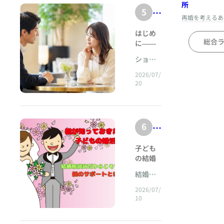
曲
会
と美し
所
ー
5
「
」
いシル
話
シ
再婚を考えるあ
エット
好
に
の
ッ
はじめに――恋の始まりは、いつも鮮やかなものとは限らない&nbsp; 「とても誠実な方だと思います」 「話していて嫌な感じはありません」 「条件も合っていますし、また会ってもいいとは思うのですが……」 婚活の面談で、ここまで話したところで言葉を止める人がいる。 そして、少し困ったような表情で、こう続ける。 「でも、好きになれるかどうかが分からないんです」 この言葉は、婚活の現場で何度も耳にする。 相手に明確な不満があるわけではない。むしろ、客観的に見れば好条件であり、性格も穏やかで、会話も成立している。それなのに、心が大きく動かない。 胸が高鳴らない。 次の連絡を待ち遠しいと思うほどではない。 別れたあとも、相手の顔が頭から離れないということはない。 そこで人は不安になる。 「この人と会い続けても、時間の無駄ではないだろうか」 「最初からときめかない相手を、後から好きになることはあるのだろうか」 「妥協して結婚することにならないだろうか」 「もっと自然に惹かれる相手が、別にいるのではないか」 こうした迷いは、決して珍しいものではない。 むしろ、真面目に結婚を考えている人ほど、この問いに立ち止まりやすい。 なぜなら、その人は相手を軽く扱いたくないからである。 曖昧な気持ちで交際を続けることに罪悪感を持ち、好きでもないのに期待を持たせてはいけないと考える。自分の人生だけでなく、相手の人生にも責任を感じるからこそ、早く答えを出そうとする。 しかし、恋愛感情とは、試験問題のように制限時間内で正解を出せるものではない。 出会った瞬間に燃え上がる感情もあれば、会うたびに少しずつ輪郭を帯びていく感情もある。 春の雷のように突然訪れる恋もあれば、凍っていた土の下で芽が準備を始めるように、本人にも気づかれないまま育つ愛情もある。 恋愛感情の育ち方には、速度差がある。 ところが現代の婚活では、その速度差が忘れられやすい。 プロフィールを見て短時間で判断し、初対面の印象を点数化し、数回のデートで交際継続か終了かを決める。多くの候補と比較できる環境では、分かりやすい感情ほど価値があるように見える。 「会った瞬間に分かった」 「運命を感じた」 「初めて会ったのに昔から知っていたようだった」 そのような物語は美しい。 だが、すべての幸福な結婚が、そのように始まるわけではない。 むしろ長く安定した関係の中には、最初は「悪くない」「もう少し話してみたい」「なぜか断る理由がない」という、控えめな感覚から始まったものが少なくない。 ショパンの音楽も、いつも華麗な一撃によって人の心を奪うわけではない。 最初の数小節では静かに始まり、繊細な旋律が少しずつ胸の奥へ入ってくる作品がある。聴き終えた瞬間よりも、数時間後、あるいは数日後になって、その旋律がふと心によみがえることもある。 恋愛にも、そのような人がいる。 会っている最中には強烈な印象を残さない。 けれど、疲れた日に思い出す。 困ったときに、あの人ならどう言うだろうと考える。 美しい景色を見たとき、いつの間にか「一緒に見たらどう感じるだろう」と思う。 そうした静かな変化が、恋の始まりであることもある。 本稿では、「好きになれるか分からない」という迷いを、単なる優柔不断として扱わない。 その迷いの中に何が隠されているのかを丁寧に見つめ、恋愛感情がゆっくり育つ人が、自分の心を見失わずに婚活を進める方法を考えていきたい。&nbsp; 第1章 「好きか分からない」は、嫌いという意味ではない&nbsp; 「好きになれるか分からない」という言葉には、複数の意味が含まれている。 ところが本人も、その内側を十分に整理できていないことが多い。 たとえば、同じ言葉を口にしていても、実際の心理は次のように異なる。 ある人は、本当に相手への関心がほとんどない。 ある人は、関心はあるが、恋愛感情と呼べるほど強くない。 ある人は、傷つくことが怖く、好きになることそのものを抑えている。 ある人は、過去の激しい恋愛と比べてしまい、穏やかな感情を恋だと認識できない。 ある人は、相手から好意を向けられたことで、答えを迫られているように感じている。 ある人は、「好きなら迷わないはずだ」という思い込みに苦しんでいる。 したがって、「好きか分からない」と感じたとき、すぐに交際終了と結論づける必要はない。 まず必要なのは、「私は何が分からないのだろう」と問い直すことである。 相手を好きになれる可能性が分からないのか。 結婚相手として合うか分からないのか。 異性として惹かれるか分からないのか。 自分の感情そのものが分からないのか。 相手が自分を本当に大切にしてくれるか分からないのか。 この違いは大きい。 「好き」という言葉は非常に広い。 会いたい、話したい、触れたい、信頼したい、喜ばせたい、理解したい、失いたくない。一つひとつは似ているようで異なる感情であり、それらがすべて同時に生まれるとは限らない。 婚活では、出会って間もない相手に対して「結婚できるほど好きか」と自問してしまうことがある。 しかし、出会って1か月の相手に、10年を共にした夫婦のような愛着を持てないのは当然である。 まだ知らない相手を、深く好きになれないこと自体は異常ではない。 知らないからこそ、好きかどうかが分からない。 それは感情の欠如ではなく、情報と経験の不足であることも多い。 恋愛感情がゆっくり育つ人は、相手の容姿や肩書よりも、行動の一貫性や人柄の奥行きを確認してから心を開く傾向がある。 一度会っただけでは判断できない。 楽しい時間だけでなく、予定が狂ったときの態度、意見が違ったときの反応、疲れているときの言葉遣い、自分より弱い立場の人への接し方を見て、少しずつ信頼をつくる。 そのため、恋が始まるまでに時間がかかる。 しかし、時間がかかることは、感情が薄いことを意味しない。 むしろ、信頼が生まれたあとに深く関わる人もいる。 最初は静かでも、根を張ったあとの愛情は容易には揺らがない。 「すぐ好きになれない私は、恋愛に向いていないのでしょうか」 そう尋ねる人に、ショパン・マリアージュではこう伝えたい。 あなたの心が遅いのではない。 あなたの心は、確かめながら進むのである。 すぐに咲かない花には、すぐに咲かない理由がある。 光の向きや土の温度を慎重に確かめ、その場所が本当に安全だと分かったときに、ようやく蕾を開く。 その慎重さは、欠点ではない。 ただし、自分の慎重さを尊重することと、恐れに閉じこもることは違う。 ここを見分けることが、婚活では重要になる。 &nbsp;第2章 恋愛感情には「先行型」と「後発型」がある&nbsp; 恋愛感情の生まれ方を大きく分けるなら、先行型と後発型がある。 先行型の人は、相手を十分に理解する前に感情が動く。 表情、声、雰囲気、姿勢、言葉の選び方、あるいは説明できない感覚によって、強く惹かれる。興味が先に生まれ、その後で相手を知ろうとする。 一方、後発型の人は、相手を知ることで感情が生まれる。 約束を守る姿を見たとき。 自分の話を覚えていてくれたとき。 失敗を責めずに受け止めてくれたとき。 人前と二人きりのときで態度が変わらないと分かったとき。 そのような経験が積み重なり、信頼が一定の水準を超えたところで、恋愛感情が立ち上がる。 先行型は、感情が入口になる。 後発型は、信頼が入口になる。 どちらが正しいということではない。 しかし、婚活市場の仕組みは、先行型に有利な面がある。 写真を見て興味を持ち、プロフィールを読んで会うかどうかを判断し、短時間のお見合いで次へ進むかを決める。ここでは第一印象の強さが大きな意味を持つ。 後発型の人は、この仕組みの中で自分を見失いやすい。 周囲から「ピンと来たか」「ときめいたか」「またすぐ会いたいと思ったか」と聞かれ、どれにも強くうなずけない。 その結果、「この相手ではないのだ」と考えてしまう。 だが、後発型の人にとって、初対面でピンと来ないことは当然である。 まだ感情が働くための材料がそろっていないからだ。 たとえるなら、先行型の恋は、演奏が始まった瞬間に心を奪う華麗なワルツに似ている。 後発型の恋は、夜の静けさの中で少しずつ胸に染み込むノクターンに似ている。 最初の音だけでは分からない。 旋律が戻り、和音が深まり、沈黙の意味まで感じられるようになったとき、その曲が自分にとってかけがえのないものだったと気づく。 後発型の人が先行型の基準で自分を評価すると、いつも「何かが足りない」と感じる。 しかし、足りないのではなく、始まり方が違う。 自分がどちらの傾向を持つのかを理解するだけでも、婚活の迷いは軽くなる。 過去を振り返ってみるとよい。 これまで誰かを好きになったとき、最初から強く惹かれていただろうか。 それとも、友人や同僚として接する中で、いつの間にか特別な存在になっていただろうか。 以前の恋愛で、好きになるまでに何か月かかっただろうか。 相手のどのような行動を見たとき、心が動いただろうか。 過去の自分の恋愛パターンは、未来の判断を助ける。 「私は人を好きになるのが遅い」という事実を知っているなら、初回のデートで結論を求める必要はない。 その代わり、ただ漫然と会い続けるのでもない。 自分の心が育つために必要な情報を、意識して集めていく。 安心できるか。 尊敬できるか。 無理をせず話せるか。 相手の幸せを少しでも願えるか。 会うたびに理解が深まっているか。 このような小さな変化を観察していくことが、後発型の婚活には必要である。 &nbsp;第3章 なぜ私たちは「最初から好き」でなければならないと思うのか 恋愛に対する私たちのイメージは、物語によってつくられている。 映画や小説、ドラマでは、出会いの瞬間が美しく描かれる。 人混みの中で目が合う。 偶然、同じ本に手を伸ばす。 雨宿りの軒下で言葉を交わす。 音楽が流れ、世界から音が消えたように二人だけが見つめ合う。 物語では、恋が始まったことを観客に短時間で伝える必要がある。そのため、恋愛感情は分かりやすく、劇的に描かれる。 しかし現実の人生には、物語のような演出はない。 運命的な音楽も流れない。 目が合った瞬間に照明が変わることもない。 むしろ、後になって振り返ったとき、「あのときから始まっていたのかもしれない」と気づくのが現実の恋である。 最初の出会いでは、相手の服装しか覚えていなかった。 2回目も、特に特別なことはなかった。 3回目に、自分が話した些細なことを覚えていてくれた。 4回目に、雨の日に歩く速度を合わせてくれた。 5回目に、仕事で落ち込んでいた自分に、励ますのではなく静かに話を聞いてくれた。 そうして気づけば、その人の存在が心の中で大きくなっていた。 このような恋は、映画では描きにくい。 けれど、結婚生活という長い時間を考えれば、むしろ重要な始まり方でもある。 一緒に暮らすということは、劇的な場面より、何も起こらない日を共有することである。 月曜日の朝。 疲れて帰った夜。 スーパーで野菜を選ぶ時間。 体調を崩した休日。 家計について話し合う夕食後。 親の介護や仕事の変化に向き合う年月。 結婚を支えるのは、華やかな感情だけではない。 信頼、配慮、対話、尊敬、生活感覚、問題解決力。そして、相手の存在に対する静かな愛着である。 だからこそ、「最初から好きではない」という理由だけで、関係の可能性を閉じる必要はない。 もちろん、嫌悪感があるなら無理に続けるべきではない。 価値観を踏みにじられる、尊重されない、身体的な距離に強い苦痛を感じる。そうした場合は、自分の感覚を大切にする必要がある。 だが、「嫌ではないが、まだ好きとは言えない」という状態は、拒絶ではない。 それは未完成である。 未完成なものを、完成していないという理由だけで捨ててしまえば、育つ可能性のあった関係まで失われる。 婚活では、早く見切る能力が大切だと言われる。 確かに、合わない相手に長く執着する必要はない。 しかし本当に必要なのは、早く切る能力ではなく、何を見切るべきかを見分ける能力である。 相手の人格的な問題を見切るのか。 自分の恐れがつくり出した違和感なのか。 まだ情報が足りないだけなのか。 過去の恋愛と比べて刺激が弱いだけなのか。 ここを混同してはいけない。 第4章 激しい恋と、幸せな結婚は同じものではない&nbsp; 恋愛感情がゆっくり育つ人の中には、過去に強烈な恋を経験した人がいる。 忘れられない相手。 会えないほど会いたくなった相手。 連絡が来ないだけで眠れなくなった相手。 自分を振り回した相手。 手に入りそうで入らなかった相手。 その記憶が強いほど、穏やかな出会いを「恋ではない」と感じやすい。 なぜなら、心の中で、恋愛とは激しいものであるという基準ができているからだ。 しかし、激しさと深さは同じではない。 不安によって感情が強くなることがある。 相手の気持ちが分からない。 いつ離れていくか分からない。 愛されている確信が持てない。 この不確実性が、相手への執着を強める。 たまに優しくされると、大きな喜びを感じる。 冷たくされると、必死に追いかける。 その振幅を恋の情熱だと思うことがある。 けれど、それは安心ではなく、不安が感情を増幅している可能性がある。 一方、誠実な相手は、連絡を突然途絶えさせない。 言うこととすることが一致している。 好意を分かりやすく示す。 予定を早めに決める。 こちらの意思を尊重する。 そのため、感情が大きく揺さぶられない。 不安が少ないので、恋愛特有の高揚感が弱く見える。 そこで人は、「ドキドキしないから好きではない」と考える。 だが、そのドキドキは、相手への愛情ではなく、関係を失う恐怖だったのかもしれない。 &nbsp;&nbsp;事例1 「安心すると、恋ではない気がする」彩乃さんの場合&nbsp; 彩乃さんは34歳。医療関係の仕事をしており、責任感が強く、周囲からは落ち着いた女性と見られていた。 過去に3年間付き合った男性がいた。 彼は魅力的で話が上手く、一緒にいると刺激的だった。しかし、連絡にはむらがあり、約束を直前で変更することも多かった。結婚の話をすると、「今は仕事に集中したい」と逃げる。 それでも彩乃さんは、彼を嫌いになれなかった。 連絡が来ると胸が高鳴り、会える日は朝から落ち着かなかった。 最終的に彼から別れを告げられ、彩乃さんは大きく傷ついた。 その2年後、婚活で祐介さんと出会った。 祐介さんは36歳の会社員。派手さはないが穏やかで、約束を守り、彩乃さんの話をよく聞いた。 初回のお見合い後、彩乃さんはこう話した。 「良い人です。でも、何か物足りません」 2回目のデート後も同じだった。 「安心はします。でも、恋愛の感じがしないんです」 そこで相談員は尋ねた。 「以前の恋愛で感じていたドキドキは、どんなときに強かったですか」 彩乃さんはしばらく考えた。 「連絡が来るか分からないとき。会えるか分からないとき。彼が私を本当に好きか不安なときです」 「祐介さんと会うときは、どうですか」 「連絡は必ず来ます。会う予定も早めに決めてくれます。私が疲れていると、無理に長く会おうとしません」 「その安心を、物足りなさと感じている可能性はありませんか」 彩乃さんは、その言葉にすぐ答えなかった。 3回目のデートで、彩乃さんは仕事上の失敗について話した。 過去の恋人なら「考えすぎだよ」と言っただろう。 祐介さんは違った。 「それはつらかったですね。真剣に仕事をしているから、余計に悔しかったんでしょうね」 そう言い、すぐに解決策を示そうとはしなかった。 帰宅後、彩乃さんは初めて、自分からメッセージを送った。 「今日は話を聞いてくれてありがとうございました。少し気持ちが楽になりました」 4回目、5回目と会ううちに、彩乃さんは祐介さんの前で無理に明るく振る舞わなくなった。 そしてある日、祐介さんが風邪をひいてデートが延期になったとき、彩乃さんは自分が思った以上に心配していることに気づいた。 「早く元気になってほしい」 その気持ちは、燃え上がるような恋ではなかった。 けれど、確かな温度を持っていた。 交際から8か月後、二人は婚約した。 成婚面談で彩乃さんは言った。 「私は、苦しいほど好きになることが恋だと思っていました。でも祐介さんとは、苦しくないのに大切なんです。安心の中にも、恋は育つんですね」 この事例が示しているのは、安心と無関心は違うということである。 安心しているから心が動かないのではなく、安心が新しい感情の土台になっていることがある。 激しい恋を基準にすると、その静かな変化を見落としてしまう。&nbsp; &nbsp;第5章 「ときめかない」と「生理的に無理」は分けて考える&nbsp; 恋愛感情がゆっくり育つ可能性を大切にすることは、どんな相手とも我慢して会い続けることではない。 ここは明確にしておきたい。 婚活では、「そのうち好きになるかもしれない」という言葉が、自分を無理に説得するために使われることがある。 相手に会う前から憂うつになる。 会話中、早く帰りたいと思う。 身体的な距離を縮められることを想像すると強い苦痛がある。 相手の声、匂い、表情、触れ方などに、どうしても受け入れがたい感覚がある。 見下すような話し方をされる。 断っているのに距離を詰めてくる。 価値観の違いを話し合おうとせず、こちらに合わせるよう求める。 こうした場合、「恋愛感情が遅いだけ」と解釈してはいけない。 心や身体が発している拒否の感覚を、条件の良さだけで押しつぶすべきではない。 大切なのは、違和感の種類を見分けることである。 「まだときめかない」は、中立に近い。 「会えば普通に楽しい」「話すことは嫌ではない」「もう少し知りたい」という感覚が残っている。 一方、「会いたくない」「近づかれたくない」「自分らしくいられない」は、より強い拒否である。 感情が育つ余白があるかどうかは、次のような問いで考えられる。 会ったあと、疲労だけが残るか。それとも少しでも穏やかさが残るか。 次に会うことを想像したとき、強い苦痛があるか。それとも面倒ではあるが会えば話せそうか。 相手に関する新しい一面を知りたいか。 自分の考えを正直に伝えられそうか。 相手が別の人と交際を始めたと聞いたら、完全に安心するか、それとも少し寂しいか。 手をつなぐことを想像したとき、嫌悪があるか、まだ早いと感じるだけか。 「嫌ではない」と「我慢できる」は違う。 我慢できるから続けるのではない。 小さくても関心があるから、もう少し会う。 この差を大切にしたい。 結婚は長期的な共同生活である。 自分の感覚を抑圧して始めた関係は、いずれ苦しくなる。 ショパン・マリアージュが勧めたいのは、感情を無視した合理的な結婚ではない。 感情がまだ言葉にならない段階で、早すぎる結論を出さないことである。 &nbsp;第6章 好きになるためではなく、「知るため」に会う&nbsp; 「次に会っても、好きになれなかったらどうしよう」 この不安を抱える人は、デートの目的を「好きになること」に設定している。 しかし、感情を目的にすると、心はかえって動きにくくなる。 今日はときめくだろうか。 相手を異性として見られるだろうか。 帰る頃には好きだと思えるだろうか。 自分の感情を監視し続けるため、目の前の相手に集中できない。 レストランで話していても、心の中では採点が続いている。 今の会話は楽しかったか。 笑顔は自然に出たか。 沈黙は気まずくなかったか。 この人との結婚を想像できるか。 これでは、感情が育つ余白がない。 恋愛感情は、命令して起こすものではない。 「この人を好きになろう」と力を入れた瞬間、むしろ心は硬くなる。 だから、初期のデートでは目的を変える。 好きになるためではなく、知るために会う。 今日の目標は、相手の新しい一面を1つ知ること。 自分のことを1つ、前回より正直に話すこと。 二人で新しい経験を1つ共有すること。 それだけでよい。 たとえば、相手がどのようなときに嬉しいと感じるのかを聞く。 子どもの頃、どんな家庭で育ったのかを聞く。 仕事で大切にしていることを聞く。 失敗したとき、どのように立ち直るかを聞く。 休日に何をしているかだけでなく、なぜそれが好きなのかを聞く。 結婚後に理想とする役割分担を、正解探しではなく対話として話す。 こうした会話を通して、プロフィールでは見えなかった人格が現れる。 条件表には、「困っている人を放っておけない」「意見が違う相手にも敬意を払える」「自分の弱さを認められる」といったことは書かれていない。 人を好きになるのは、条件ではなく、その人らしさに触れたときである。 ところが、相手を知る前に判断すると、その人らしさが見える前に関係が終わる。 &nbsp;事例2 質問に正しく答えるだけだった直樹さん&nbsp; 美咲さんは32歳。初対面では明るく振る舞えるが、実際には慎重で、相手に心を開くまで時間がかかる女性だった。 お見合いで出会った直樹さんは35歳の技術職。 受け答えは丁寧だったが、話題を広げることが得意ではなかった。 「休日は何をしていますか」 「買い物か、家で映画を見ています」 「旅行は好きですか」 「嫌いではありません」 会話は成立するが、どこか平坦だった。 美咲さんは交際を続けるか迷った。 「悪い方ではないのですが、何を考えているのか分かりません」 相談員は、もう1度だけ、質問の仕方を変えて会ってみることを提案した。 次のデートで美咲さんは、「何をしていますか」ではなく、「最近見た映画で、心に残った場面はありますか」と聞いた。 直樹さんは少し考え、ある家族映画について話し始めた。 病気の父親と息子が和解する場面が心に残ったという。 「僕は父とあまり話せないまま亡くなったので、映画を見ながら、もっと話せばよかったと思いました」 それまでの直樹さんからは想像できない言葉だった。 美咲さんは、自分も母親との関係で後悔していることを話した。 その日の帰り道、美咲さんは「楽しかった」というより、「もっと知りたい」と感じた。 それが二人の関係の転換点になった。 直樹さんは感情が乏しいのではなく、自分から語ることに慣れていなかった。 美咲さんも、表面的な質問を繰り返している間は、直樹さんの内面に触れることができなかった。 4回目のデートでは、二人で小さな美術館を訪れた。 作品の感想を話すうちに、直樹さんが繊細な感受性を持つことが分かった。 6回目のデートで、美咲さんは言った。 「最初は、何も感じない人だと思っていました。でも、本当は静かな人だったんですね」 直樹さんは照れながら答えた。 「美咲さんは、待ってくれたから話せました」 恋愛感情は、相手の内面が見えたときに育つことがある。 相手が見えなければ、好きになることも難しい。 初期の会話が平坦だからといって、人格まで平坦とは限らない。 第7章 「また会いたい」より、「もう会えなくても平気か」を考える&nbsp; 恋愛感情を確認する問いとして、「また会いたいか」がよく使われる。 もちろん大切な問いである。 しかし、恋愛感情がゆっくり育つ人にとっては、答えにくいことがある。 仕事で疲れていれば、誰にも会いたくない。 一人の時間が好きな人なら、好意があっても頻繁には会いたくない。 そのため、「今すぐ会いたいと思わないから、好きではない」と結論づけやすい。 そこで別の角度から考えてみる。 「この人と、もう2度と会えなくなっても、本当に何も感じないだろうか」 相手から交際終了を告げられた場面を想像する。 完全にほっとするなら、心はすでに答えを知っている可能性がある。 しかし、少し寂しい。 まだ知りたいことがあった。 もう少し話してみたかった。 他の誰かと親しくなると考えると、胸がざわつく。 その感覚があるなら、関心は育ち始めている。 恋愛感情は、
が特徴
き
学
テ
総合
プ
です。
に
ぶ
猛暑の
ン
の
ショパ
な
中でも
、
ポ
ン・マ
育
涼しく
2026/07/
れ
短
リアー
、
て
20
快適に
ジュ
る
い
間
過ごし
方
か
なが
出
、
を
ら、お
分
会
声
ア
相手に
6
親
か
い
色
「清潔
ド
が
ら
の
感」と
か
ラ
子ども
知
「爽や
な
中
の結婚
ら
ー
かさ」
っ
い
が気に
に
生
心
をしっ
結婚相
なる親
て
」
あ
かりア
談セン
ま
理
御様へ
2026/07/
お
と
ピール
ターイ
る
れ
「子ど
10
学
するこ
ーブラ
き
い
ももも
可
る
か
とがで
イダル
た
う30代
う
能
きま