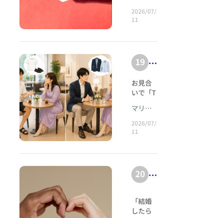
a
婚相談
ほ
るの
婚生活
由
難しい
Concier
と
〜
談で、
白にな
せん。
所の視
コ
2026/07/
n
に、大
におい
ど
人 少し
ge こと
。
男性か
｜
りまし
しかし
点から
11
h
切にさ
ー
て、思
注意し
o.
こん
大
ら最も
た」と
実際に
婚
詳しく
「
れな
いやり
tt
たいの
チ
c
多くい
いうご
は、お
ご紹介
事
い。」
活
や気遣
は、こ
ま
p
ただく
相談が
が
見合い
いたし
o
婚活相
に
いはと
んなタ
で
だ
ご質問
数多く
では
ます。
s:
19
教
談で
お
ても大
m
イプで
さ
本
の一つ
寄せら
「面白
遅
も、恋
//
切で
す。 ・
え
見
です。
れま
い話が
れ
当
愛相談
す。 で
く
自己中
お見合
w
る
合
仕事に
す。 し
できる
でも本
な
も実
に
心的な
いで「T
な
打ち込
w
かし、
人」が
成
い
当によ
は、こ
人 ・感
シャ
い
見
んでき
実はお
好印象
い
マリッ
w
く聞く
の「優
功
謝を伝
ツ・サ
で
理
た結
見合い
になる
ヂサポ
る
言葉で
」
しい人
えない
ンダ
.c
2026/07/
の
「
果、気
におい
とは限
ート
由
す。 料
がい
べ
人 ・相
ル」は
11
と
h
が付け
て沈黙
りませ
コ
梅田店
T
理を作
い」と
｜
手任せ
なぜ避
き
ば40代
自
は決し
ん。 む
er
る。送
ツ
いう条
シ
にする
けた方
本
になっ
て珍し
しろ、
“
信
り迎え
件ほ
ry
人 ENFJ
がいい
ャ
ていた
いこと
お相手
当
をす
優
ど、婚
は相手
の？ ―
を
20
-
結
方。過
ではあ
が自然
ツ
る。相
に
活で見
のため
大切な
し
持
去に結
りませ
に話せ
pi
婚
手の都
・
誤りや
に動け
のは服
愛
さ
婚を考
ん。む
るよう
っ
合を最
a
前
すいも
るタイ
装では
サ
「結婚
えたこ
しろ、
な質問
さ
”
優先に
のはあ
て
プだか
なく、
n
したら
に
ン
とはあ
その沈
ができ
する。
りませ