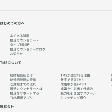
は、与
と判断
す。 実
ジュア
宅ロー
です。
分の話
えられ
してし
際の成
ルな服
ン、子
私はこ
ばかり
続ける
まうの
婚では
装はお
育て、
れま
になっ
ものに
は少し
・必要
すすめ
介護、
で、多
てしま
は慣れ
危険で
として
してい
親族と
はじめての方へ
くの40
う方も
てしま
す。
くれる
ませ
の付き
代男性
いらっ
いま
相手 で
ん。 そ
合いな
の婚活
しゃい
す。 最
よくある質問
はなく
れは服
ど、結
をサポ
ます。
初は感
婚活カウンセラー・
・お互
装に厳
婚後に
ートし
もちろ
タイプ別診断
謝して
いに支
しいル
初めて
てまい
ん自己
婚活カウンセラーブログ
いたこ
え合え
ールが
経験す
りまし
紹介は
お知らせ
とで
る相手
あるか
る出来
た。そ
大切で
も、毎
を選ば
らでは
事は数
TMSについて
の経験
すが、
回して
れる方
なく、
多くあ
から、
お見合
もらう
が多い
お相手
りま
はっき
いの目
ように
結婚相談所とは
TMSが選ばれる理由
です。 ■
に与え
す。 そ
りとお
的は
結婚相談所の特徴
数字で見るTMS
なる
ENFJ（
る印象
うした
伝えで
「お互
ご成婚までの流れ
成婚率が高いわけ
と、そ
主人
を大切
環境の
きるこ
いを知
婚活カウンセラーとは
成婚を生み出す仕組み
れが
公）の
にして
変化に
婚活をサポートする
魅力を引き出すスクール
とがあ
るこ
&quot;
婚活ア
ほしい
よっ
TMS専用アプリ
AIマッチング紹介
りま
と」で
普通
ドバイ
からで
て、人
す。 40
す。 そ
&quot;
ス すぐ
す。 ◆
運営会社
の考え
代だか
のた
になり
に意識
服装か