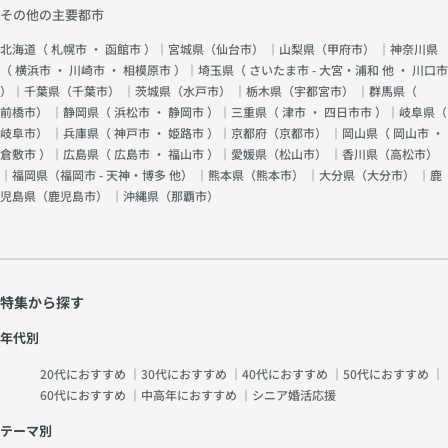
その他の主要都市
北海道（
札幌市
・
函館市
）｜宮城県（
仙台市
） ｜山梨県（
甲府市
） ｜神奈川県
（
横浜市
・
川崎市
・
相模原市
）｜埼玉県（
さいたま市 - 大宮・浦和 他
・
川口市
）｜千葉県（
千葉市
） ｜茨城県（
水戸市
） ｜栃木県（
宇都宮市
） ｜群馬県（
前橋市
） ｜静岡県（
浜松市
・
静岡市
）｜三重県（
津市
・
四日市市
）｜岐阜県（
岐阜市
） ｜兵庫県（
神戸市
・
姫路市
）｜京都府（
京都市
） ｜岡山県（
岡山市
・
倉敷市
）｜広島県（
広島市
・
福山市
）｜愛媛県（
松山市
） ｜香川県（
高松市
）
｜福岡県（
福岡市 - 天神・博多 他
） ｜熊本県（
熊本市
） ｜大分県（
大分市
） ｜鹿
児島県（
鹿児島市
） ｜沖縄県（
那覇市
）
特集から探す
年代別
20代におすすめ
｜
30代におすすめ
｜
40代におすすめ
｜
50代におすすめ
｜
60代におすすめ
｜
中高年におすすめ
｜
シニア婚活応援
テーマ別