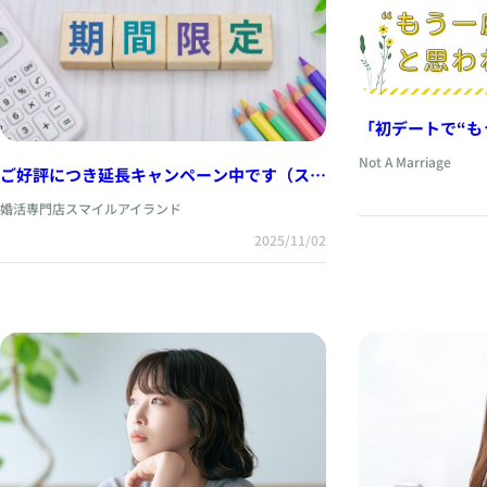
「初デートで“も
る人の共通点」 ——「印象を良くする」よ
Not A Marriage
り、「心地よさ
ご好評につき延長キャンペーン中です（スマ
ホ表示用）
婚活専門店スマイルアイランド
2025/11/02