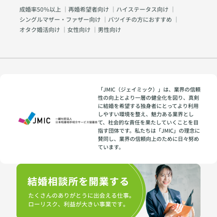
成婚率50％以上
｜
再婚希望者向け
｜
ハイステータス向け
｜
シングルマザー・ファザー向け
｜
バツイチの方におすすめ
｜
オタク婚活向け
｜
女性向け
｜
男性向け
「JMIC（ジェイミック）」は、業界の信頼
性の向上とより一層の健全化を図り、真剣
に結婚を希望する独身者にとってより利用
しやすい環境を整え、魅力ある業界とし
て、社会的な責任を果たしていくことを目
指す団体です。私たちは「JMIC」の理念に
賛同し、業界の信頼向上のために日々努め
ています。