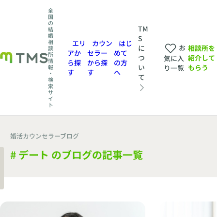
全
国
の
TM
結
婚
S
相
エリ
カウン
はじ
お
相談所を
に
談
アか
セラー
めて
所
紹介して
つ
気に入
情
ら探
から探
の方
もらう
い
報
り一覧
す
す
へ
・
て
検
索
サ
イ
ト
婚活カウンセラーブログ
# デート のブログの記事一覧