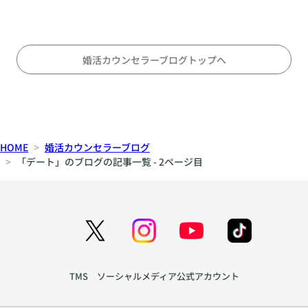
オ
こ
立
ス
と
す
ス
〜
る
メ
対
の
婚活カウンセラーブログトップへ
等
か
な
〜
パ
刺
ー
激
ト
と
HOME
婚活カウンセラーブログ
ナ
安
「デート」のブログの記事一覧 - 2ページ目
ー
定
シ
の
ッ
間
プ
で
の
揺
育
れ
て
る
TMS ソーシャルメディア公式アカウント
方
心
を
を