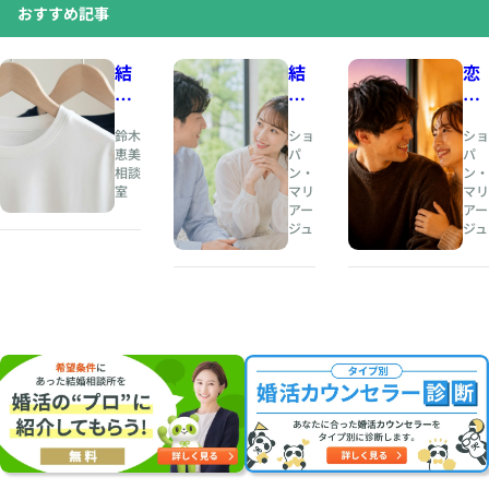
おすすめ記事
結
結
恋
婚
婚
愛
相
と
の
鈴木
ショ
ショ
談
は
と
恵美
パ
パ
相談
ン・
ン・
所
、
き
室
マリ
マリ
人
め
アー
アー
夏
生
き
ジュ
ジュ
の
の
と
婚
伴
、
活
奏
結
・
者
婚
お
を
の
見
見
安
合
つ
心
い
け
は
に
る
両