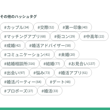
その他のハッシュタグ
#カップル
#交際
#第一印象
(34)
(52)
(40)
#マッチングアプリ
#街コン
#中高年
(68)
(29)
(22)
#成婚
#婚活アドバイザー
(42)
(58)
#コミュニケーション
#未婚
(41)
(20)
#結婚相談所
#結婚
#お見合い
(316)
(77)
(137)
#出会い
#悩み
#婚活アプリ
(97)
(73)
(61)
#婚活パーティー
#デート
(64)
(48)
#プロポーズ
#婚活
(27)
(33)