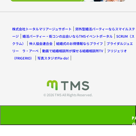
株式会社トータルマリアージュサポート
郊外型婚活パーティーならスマイルステ
ージ
婚活パーティー・街コンの出会いならTMSイベントポータル
SCRUM（ス
クラム）
仲人協会連合会
結婚式のお得情報ならブライフ
ブライダルジュエ
リー ラ・アーペ
動画で結婚相談所が探せる結婚相談所TV
フリジェリオ
（FRIGERIO）
写真スタジオPix-do!
© 2026 TMS All Rights Reserved.
P
G
T