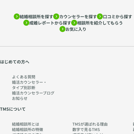
ア
読
ド
み
結婚相談所を探す
カウンセラーを探す
口コミから探す
ラ
解
成婚レポートから探す
相談所を紹介してもらう
ー
く
お気に入り
心
〜
理
htt
学
ps:
か
//
ら
w
はじめての方へ
考
w
え
w.
よくある質問
る
ch
婚活カウンセラー・
タイプ別診断
〜
err
婚活カウンセラーブログ
htt
y-
お知らせ
ps:
pia
TMSについて
//
no
w
.co
結婚相談所とは
TMSが選ばれる理由
w
m
結婚相談所の特徴
数字で見るTMS
w.