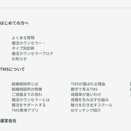
理
htt
学
ps:
か
//
ら
w
はじめての方へ
考
w
え
w.
よくある質問
る
ch
婚活カウンセラー・
タイプ別診断
〜
err
婚活カウンセラーブログ
htt
y-
お知らせ
ps:
pia
TMSについて
//
no
w
.co
結婚相談所とは
TMSが選ばれる理由
w
m
結婚相談所の特徴
数字で見るTMS
w.
ご成婚までの流れ
成婚率が高いわけ
ch
婚活カウンセラーとは
成婚を生み出す仕組み
婚活をサポートする
魅力を引き出すスクール
err
TMS専用アプリ
AIマッチング紹介
y-
pia
運営会社
no