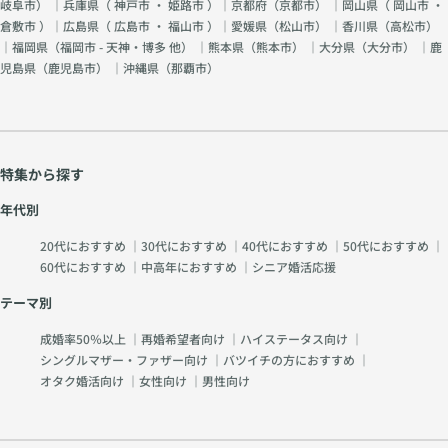
岐阜市
） ｜兵庫県（
神戸市
・
姫路市
）｜京都府（
京都市
） ｜岡山県（
岡山市
・
倉敷市
）｜広島県（
広島市
・
福山市
）｜愛媛県（
松山市
） ｜香川県（
高松市
）
｜福岡県（
福岡市 - 天神・博多 他
） ｜熊本県（
熊本市
） ｜大分県（
大分市
） ｜鹿
児島県（
鹿児島市
） ｜沖縄県（
那覇市
）
特集から探す
年代別
20代におすすめ
｜
30代におすすめ
｜
40代におすすめ
｜
50代におすすめ
｜
60代におすすめ
｜
中高年におすすめ
｜
シニア婚活応援
テーマ別
成婚率50％以上
｜
再婚希望者向け
｜
ハイステータス向け
｜
シングルマザー・ファザー向け
｜
バツイチの方におすすめ
｜
オタク婚活向け
｜
女性向け
｜
男性向け