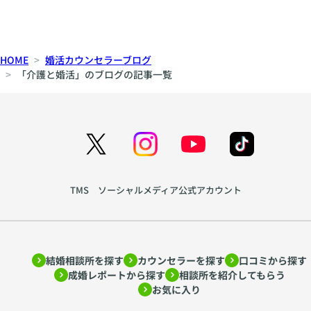
パ
刺
ー
激
ト
と
HOME
婚活カウンセラーブログ
ナ
安
「介護と婚活」のブログの記事一覧
ー
定
シ
の
ッ
間
プ
で
の
揺
育
れ
て
る
TMS ソーシャルメディア公式アカウント
方
心
を
を
ア
読
ド
み
結婚相談所を探す
カウンセラーを探す
口コミから探す
ラ
解
成婚レポートから探す
相談所を紹介してもらう
ー
く
お気に入り
心
〜