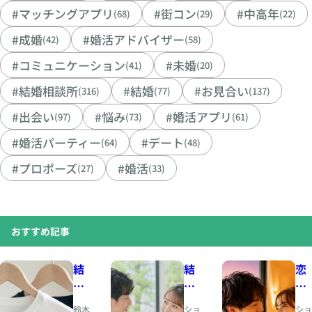
#マッチングアプリ
#街コン
#中高年
(68)
(29)
(22)
#成婚
#婚活アドバイザー
(42)
(58)
#コミュニケーション
#未婚
(41)
(20)
#結婚相談所
#結婚
#お見合い
(316)
(77)
(137)
#出会い
#悩み
#婚活アプリ
(97)
(73)
(61)
#婚活パーティー
#デート
(64)
(48)
#プロポーズ
#婚活
(27)
(33)
おすすめ記事
結
結
恋
婚
婚
愛
相
と
の
鈴木
ショ
ショ