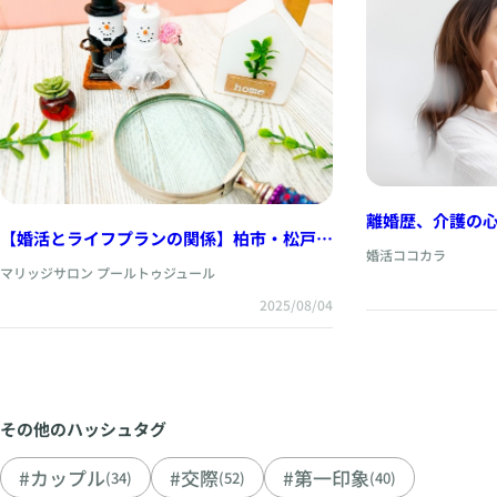
離婚歴、介護の心
【婚活とライフプランの関係】柏市・松戸
年の婚活は、“た
婚活ココカラ
市・鎌ヶ谷市・流山市・市川市・船橋市で婚
でも、それでも
マリッジサロン プールトゥジュール
活を始めるあなたへ
2025/08/04
その他のハッシュタグ
#カップル
#交際
#第一印象
(34)
(52)
(40)