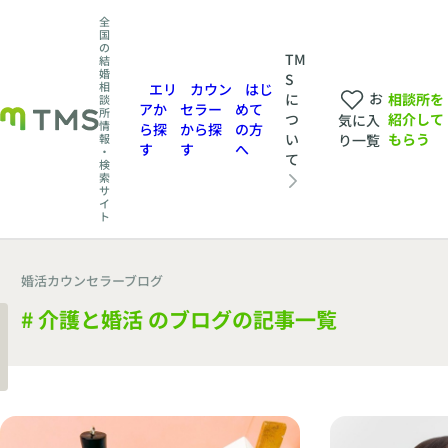
全
国
の
TM
結
婚
S
相
エリ
カウン
はじ
お
相談所を
に
談
アか
セラー
めて
所
紹介して
つ
気に入
情
ら探
から探
の方
もらう
い
報
り一覧
す
す
へ
・
て
検
索
サ
イ
ト
婚活カウンセラーブログ
# 介護と婚活 のブログの記事一覧