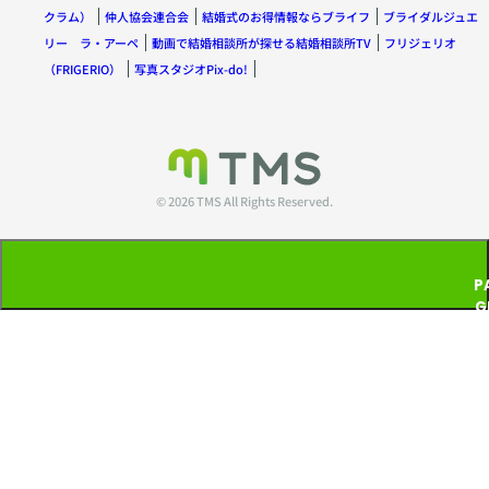
クラム）
仲人協会連合会
結婚式のお得情報ならブライフ
ブライダルジュエ
リー ラ・アーペ
動画で結婚相談所が探せる結婚相談所TV
フリジェリオ
（FRIGERIO）
写真スタジオPix-do!
© 2026 TMS All Rights Reserved.
P
G
T
P