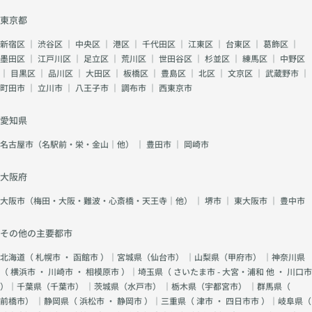
東京都
新宿区
｜
渋谷区
｜
中央区
｜
港区
｜
千代田区
｜
江東区
｜
台東区
｜
葛飾区
｜
墨田区
｜
江戸川区
｜
足立区
｜
荒川区
｜
世田谷区
｜
杉並区
｜
練馬区
｜
中野区
｜
目黒区
｜
品川区
｜
大田区
｜
板橋区
｜
豊島区
｜
北区
｜
文京区
｜
武蔵野市
｜
町田市
｜
立川市
｜
八王子市
｜
調布市
｜
西東京市
愛知県
名古屋市（名駅前・栄・金山｜他）
｜
豊田市
｜
岡崎市
大阪府
大阪市（梅田・大阪・難波・心斎橋・天王寺｜他）
｜
堺市
｜
東大阪市
｜
豊中市
その他の主要都市
北海道（
札幌市
・
函館市
）｜宮城県（
仙台市
） ｜山梨県（
甲府市
） ｜神奈川県
（
横浜市
・
川崎市
・
相模原市
）｜埼玉県（
さいたま市 - 大宮・浦和 他
・
川口市
）｜千葉県（
千葉市
） ｜茨城県（
水戸市
） ｜栃木県（
宇都宮市
） ｜群馬県（
前橋市
） ｜静岡県（
浜松市
・
静岡市
）｜三重県（
津市
・
四日市市
）｜岐阜県（