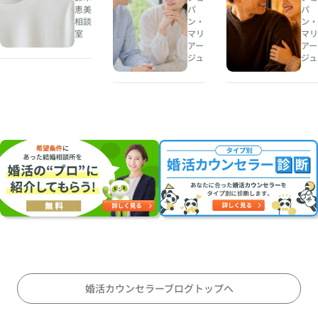
談
は
と
恵美
パ
パ
相談
ン・
ン・
所
、
き
室
マリ
マリ
人
め
アー
アー
夏
生
き
ジュ
ジュ
の
の
と
婚
伴
、
活
奏
結
・
者
婚
お
を
の
見
見
安
合
つ
心
い
け
は
に
る
両
オ
こ
立
ス
と
す
ス
〜
る
メ
対
の
婚活カウンセラーブログトップへ
等
か
な
〜