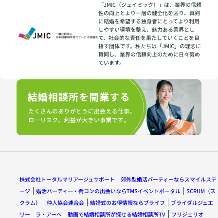
「JMIC（ジェイミック）」は、業界の信頼
性の向上とより一層の健全化を図り、真剣
に結婚を希望する独身者にとってより利用
しやすい環境を整え、魅力ある業界とし
て、社会的な責任を果たしていくことを目
指す団体です。私たちは「JMIC」の理念に
賛同し、業界の信頼向上のために日々努め
ています。
株式会社トータルマリアージュサポート
郊外型婚活パーティーならスマイルステ
ージ
婚活パーティー・街コンの出会いならTMSイベントポータル
SCRUM（ス
クラム）
仲人協会連合会
結婚式のお得情報ならブライフ
ブライダルジュエ
リー ラ・アーペ
動画で結婚相談所が探せる結婚相談所TV
フリジェリオ