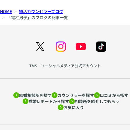
ト
間
HOME
婚活カウンセラーブログ
ナ
、
「電柱男子」のブログの記事一覧
ー
声
シ
色
ッ
か
プ
ら
の
生
育
ま
て
れ
TMS ソーシャルメディア公式アカウント
方
る
を
親
ア
密
ド
さ
結婚相談所を探す
カウンセラーを探す
口コミから探す
ラ
~
成婚レポートから探す
相談所を紹介してもらう
ー
htt
お気に入り
心
ps:
理
//
学
w