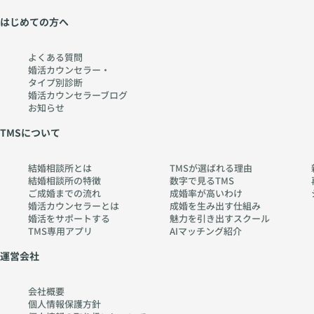
か
w
ら
w.
はじめての方へ
考
ch
え
err
よくある質問
る
y-
婚活カウンセラー・
タイプ別診断
〜
pia
婚活カウンセラーブログ
htt
no
お知らせ
ps:
.co
TMSについて
//
m
w
結婚相談所とは
TMSが選ばれる理由
w
結婚相談所の特徴
数字で見るTMS
w.
ご成婚までの流れ
成婚率が高いわけ
ch
婚活カウンセラーとは
成婚を生み出す仕組み
婚活をサポートする
魅力を引き出すスクール
err
TMS専用アプリ
AIマッチング紹介
y-
pia
運営会社
no
.co
会社概要
m
個人情報保護方針