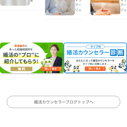
人
恋
アー
アー
夏
生
愛
ジュ
ジュ
の
の
感
婚
伴
情
活
奏
を
・
者
左
お
を
右
見
見
す
合
つ
る
い
け
理
に
る
由
オ
こ
〜
ス
と
会
ス
〜
話
メ
対
の
婚活カウンセラーブログトップへ
等
テ
な
ン
パ
ポ
ー
、