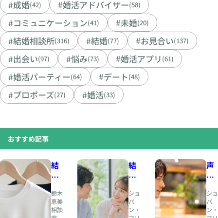
#成婚
#婚活アドバイザー
(42)
(58)
#コミュニケーション
#未婚
(41)
(20)
#結婚相談所
#結婚
#お見合い
(316)
(77)
(137)
#出会い
#悩み
#婚活アプリ
(97)
(73)
(61)
#婚活パーティー
#デート
(64)
(48)
#プロポーズ
#婚活
(27)
(33)
おすすめ記事
結
結
声
婚
婚
の
相
と
印
鈴木
ショ
ショ
談
は
象
恵美
パ
パ
相談
ン・
ン・
所
、
が
室
マリ
マリ