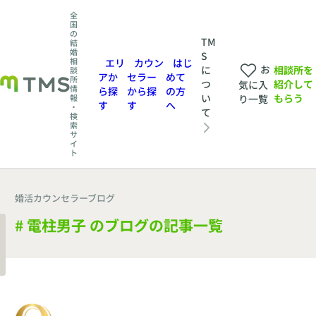
全
国
の
TM
結
婚
S
相
エリ
カウン
はじ
お
相談所を
に
談
アか
セラー
めて
所
紹介して
つ
気に入
情
ら探
から探
の方
もらう
い
報
り一覧
す
す
へ
・
て
検
索
サ
イ
ト
婚活カウンセラーブログ
# 電柱男子 のブログの記事一覧