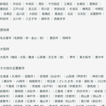
新宿区
｜
渋谷区
｜
中央区
｜
港区
｜
千代田区
｜
江東区
｜
台東区
｜
葛飾区
｜
墨田区
｜
江戸川区
｜
足立区
｜
荒川区
｜
世田谷区
｜
杉並区
｜
練馬区
｜
中野区
｜
目黒区
｜
品川区
｜
大田区
｜
板橋区
｜
豊島区
｜
北区
｜
文京区
｜
武蔵野市
｜
町田市
｜
立川市
｜
八王子市
｜
調布市
｜
西東京市
愛知県
名古屋市（名駅前・栄・金山｜他）
｜
豊田市
｜
岡崎市
大阪府
大阪市（梅田・大阪・難波・心斎橋・天王寺｜他）
｜
堺市
｜
東大阪市
｜
豊中市
その他の主要都市
北海道（
札幌市
・
函館市
）｜宮城県（
仙台市
） ｜山梨県（
甲府市
） ｜神奈川県
（
横浜市
・
川崎市
・
相模原市
）｜埼玉県（
さいたま市 - 大宮・浦和 他
・
川口市
）｜千葉県（
千葉市
） ｜茨城県（
水戸市
） ｜栃木県（
宇都宮市
） ｜群馬県（
前橋市
） ｜静岡県（
浜松市
・
静岡市
）｜三重県（
津市
・
四日市市
）｜岐阜県（
岐阜市
） ｜兵庫県（
神戸市
・
姫路市
）｜京都府（
京都市
） ｜岡山県（
岡山市
・
倉敷市
）｜広島県（
広島市
・
福山市
）｜愛媛県（
松山市
） ｜香川県（
高松市
）
｜福岡県（
福岡市 - 天神・博多 他
） ｜熊本県（
熊本市
） ｜大分県（
大分市
） ｜鹿