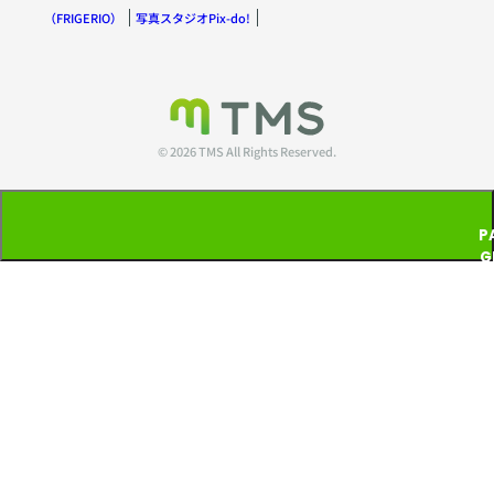
（FRIGERIO）
写真スタジオPix-do!
© 2026 TMS All Rights Reserved.
P
G
T
P