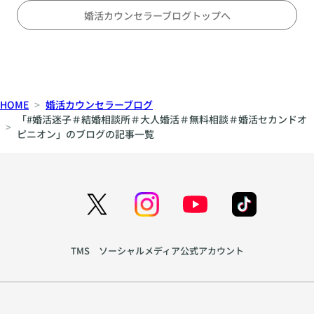
メ
対
の
婚活カウンセラーブログトップへ
等
テ
な
ン
パ
ポ
ー
、
ト
間
HOME
婚活カウンセラーブログ
ナ
、
「#婚活迷子＃結婚相談所＃大人婚活＃無料相談＃婚活セカンドオ
ー
声
ピニオン」のブログの記事一覧
シ
色
ッ
か
プ
ら
の
生
育
ま
て
れ
方
る
TMS ソーシャルメディア公式アカウント
を
親
ア
密
ド
さ
ラ
~