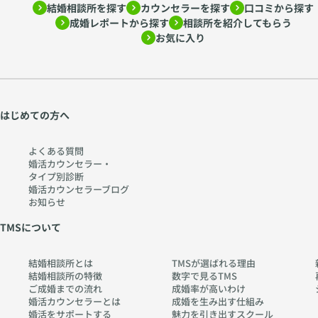
結婚相談所を探す
カウンセラーを探す
口コミから探す
ー
htt
成婚レポートから探す
相談所を紹介してもらう
心
ps:
お気に入り
理
//
学
w
か
w
ら
w.
考
ch
はじめての方へ
え
err
る
y-
よくある質問
〜
pia
婚活カウンセラー・
タイプ別診断
htt
no
婚活カウンセラーブログ
ps:
.co
お知らせ
//
m
TMSについて
w
w
結婚相談所とは
TMSが選ばれる理由
w.
結婚相談所の特徴
数字で見るTMS
ch
ご成婚までの流れ
成婚率が高いわけ
err
婚活カウンセラーとは
成婚を生み出す仕組み
婚活をサポートする
魅力を引き出すスクール