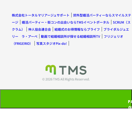
株式会社トータルマリアージュサポート
郊外型婚活パーティーならスマイルステ
ージ
婚活パーティー・街コンの出会いならTMSイベントポータル
SCRUM（ス
クラム）
仲人協会連合会
結婚式のお得情報ならブライフ
ブライダルジュエ
リー ラ・アーペ
動画で結婚相談所が探せる結婚相談所TV
フリジェリオ
（FRIGERIO）
写真スタジオPix-do!
© 2026 TMS All Rights Reserved.
P
G
T
P