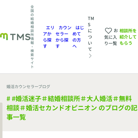
全
国
の
TM
結
婚
S
相
エリ
カウン
はじ
お
相談所を
に
談
アか
セラー
めて
所
紹介して
つ
気に入
情
ら探
から探
の方
もらう
い
報
り一覧
す
す
へ
・
て
検
索
サ
イ
ト
婚活カウンセラーブログ
# #婚活迷子＃結婚相談所＃大人婚活＃無料
相談＃婚活セカンドオピニオン のブログの記
事一覧