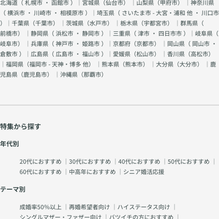
北海道（
札幌市
・
函館市
）｜宮城県（
仙台市
） ｜山梨県（
甲府市
） ｜神奈川県
（
横浜市
・
川崎市
・
相模原市
）｜埼玉県（
さいたま市 - 大宮・浦和 他
・
川口市
）｜千葉県（
千葉市
） ｜茨城県（
水戸市
） ｜栃木県（
宇都宮市
） ｜群馬県（
前橋市
） ｜静岡県（
浜松市
・
静岡市
）｜三重県（
津市
・
四日市市
）｜岐阜県（
岐阜市
） ｜兵庫県（
神戸市
・
姫路市
）｜京都府（
京都市
） ｜岡山県（
岡山市
・
倉敷市
）｜広島県（
広島市
・
福山市
）｜愛媛県（
松山市
） ｜香川県（
高松市
）
｜福岡県（
福岡市 - 天神・博多 他
） ｜熊本県（
熊本市
） ｜大分県（
大分市
） ｜鹿
児島県（
鹿児島市
） ｜沖縄県（
那覇市
）
特集から探す
年代別
20代におすすめ
｜
30代におすすめ
｜
40代におすすめ
｜
50代におすすめ
｜
60代におすすめ
｜
中高年におすすめ
｜
シニア婚活応援
テーマ別
成婚率50％以上
｜
再婚希望者向け
｜
ハイステータス向け
｜
シングルマザー・ファザー向け
｜
バツイチの方におすすめ
｜