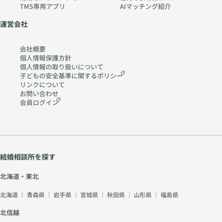
y-
TMS専用アプリ
AIマッチング紹介
pia
no
運営会社
.co
m
会社概要
個人情報保護方針
個人情報の取り扱いに
ついて
子どもの安全基準に関する
ポリシー
リンクについて
お問い合わせ
会員ログイン
結婚相談所を探す
北海道・東北
北海道
｜
青森県
｜
岩手県
｜
宮城県
｜
秋田県
｜
山形県
｜
福島県
北信越