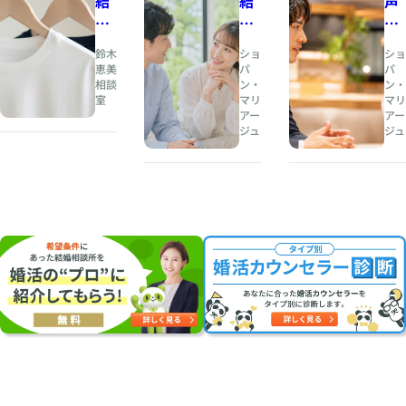
結
結
声
婚
婚
の
相
と
印
鈴木
ショ
ショ
談
は
象
恵美
パ
パ
相談
ン・
ン・
所
、
が
室
マリ
マリ
人
恋
アー
アー
夏
生
愛
ジュ
ジュ
の
の
感
婚
伴
情
活
奏
を
・
者
左
お
を
右
見
見
す
合
つ
る
い
け
理
に
る
由
オ
こ
〜
ス
と
会
ス
〜
話