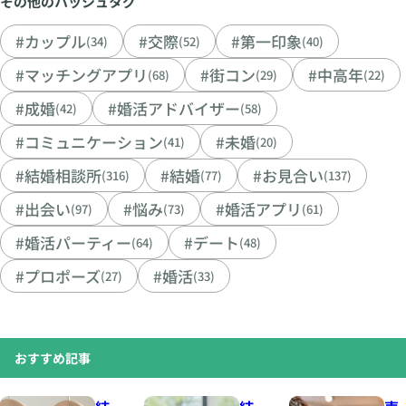
その他のハッシュタグ
#カップル
#交際
#第一印象
(34)
(52)
(40)
#マッチングアプリ
#街コン
#中高年
(68)
(29)
(22)
#成婚
#婚活アドバイザー
(42)
(58)
#コミュニケーション
#未婚
(41)
(20)
#結婚相談所
#結婚
#お見合い
(316)
(77)
(137)
#出会い
#悩み
#婚活アプリ
(97)
(73)
(61)
#婚活パーティー
#デート
(64)
(48)
#プロポーズ
#婚活
(27)
(33)
おすすめ記事