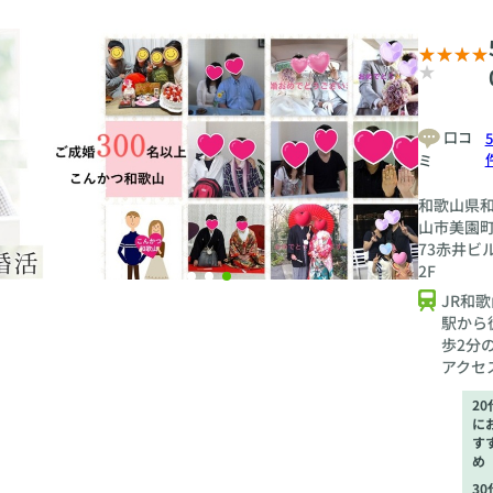
口コ
5
ミ
和歌山県
山市美園町
73赤井ビ
2F
JR和歌
駅から
歩2分
アクセ
20
に
す
め
30