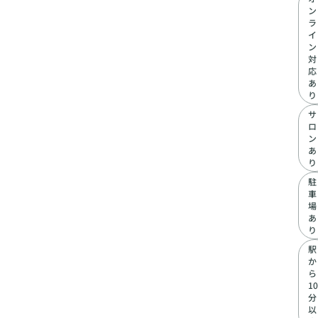
ン
ラ
イ
ン
対
応
あ
り
サ
ロ
ン
あ
り
駐
車
場
あ
り
駅
か
ら
10
分
以