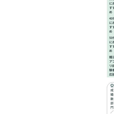
に
す
め
40
に
す
め
50
に
す
め
婚
ア
リ
験
応
成
婚
数
部
門
／