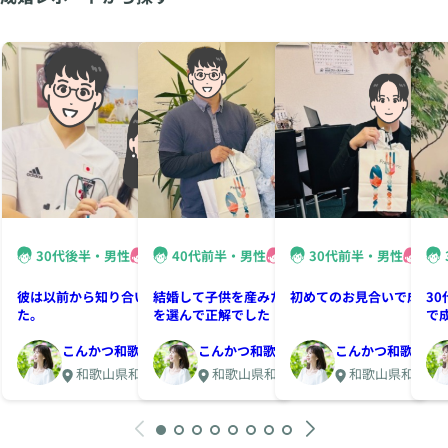
30代後半・男性
30代前半・女性
40代前半・男性
30代後半・女性
30代前半・男性
30
彼は以前から知り合いだったような感覚でし
結婚して子供を産みたいと思い、結婚相談所
初めてのお見合いで成婚退
3
た。
を選んで正解でした！
で
こんかつ和歌山
こんかつ和歌山
こんかつ和歌山
和歌山県和歌山市美園町4-73赤井
和歌山県和歌山市美園町4-73赤井
和歌山県和歌山市美園町4-73赤井
ビル2F
ビル2F
ビル2F