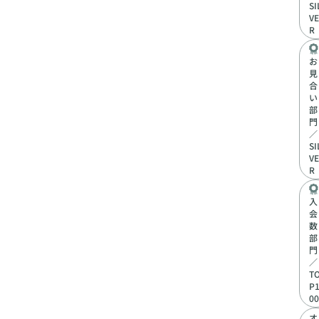
SI
VE
R
お
見
合
い
部
門
／
SI
VE
R
入
会
数
部
門
／
T
P
00
オ