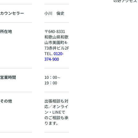
の好アクセス
カウンセラー
小川 倫史
所在地
〒
640-8331
和歌山県
和歌
山市美園町4-
73赤井ビル2F
TEL.
0120-
374-900
営業時間
10：00～
19：00
その他
出張相談も対
応／オンライ
ン・LINEで
のご相談も承
ります。