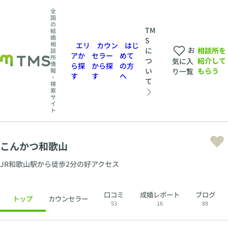
全
国
の
TM
結
婚
S
相
エリ
カウン
はじ
お
相談所を
に
談
アか
セラー
めて
所
紹介して
つ
気に入
情
ら探
から探
の方
もらう
い
報
り一覧
す
す
へ
・
て
検
索
サ
イ
ト
こんかつ和歌山
JR和歌山駅から徒歩2分の好アクセス
口コミ
成婚レポート
ブログ
トップ
カウンセラー
53
16
89