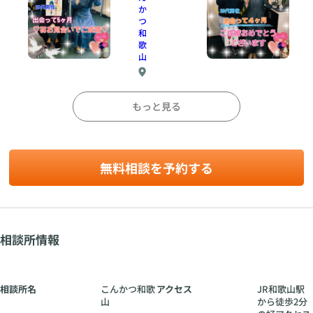
駅
💗
か
か
つ
ら
和
徒
歌
山
歩
2
J
分
R
の
もっと見る
和
好
歌
ア
山
ク
駅
セ
か
ス
無料相談を予約する
ら
徒
歩
2
分
相談所情報
の
好
ア
ク
相談所名
こんかつ和歌
アクセス
JR和歌山駅
セ
山
から徒歩2分
ス