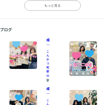
もっと見る
ブログ
成
婚
退
こ
会
ん
💖
か
つ
和
歌
山
J
成
R
婚
和
歌
退
こ
山
会
ん