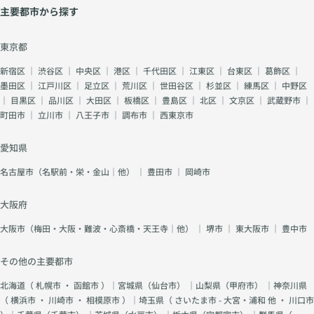
主要都市から探す
東京都
新宿区
｜
渋谷区
｜
中央区
｜
港区
｜
千代田区
｜
江東区
｜
台東区
｜
葛飾区
｜
墨田区
｜
江戸川区
｜
足立区
｜
荒川区
｜
世田谷区
｜
杉並区
｜
練馬区
｜
中野区
｜
目黒区
｜
品川区
｜
大田区
｜
板橋区
｜
豊島区
｜
北区
｜
文京区
｜
武蔵野市
｜
町田市
｜
立川市
｜
八王子市
｜
調布市
｜
西東京市
愛知県
名古屋市（名駅前・栄・金山｜他）
｜
豊田市
｜
岡崎市
大阪府
大阪市（梅田・大阪・難波・心斎橋・天王寺｜他）
｜
堺市
｜
東大阪市
｜
豊中市
その他の主要都市
北海道（
札幌市
・
函館市
）｜宮城県（
仙台市
） ｜山梨県（
甲府市
） ｜神奈川県
（
横浜市
・
川崎市
・
相模原市
）｜埼玉県（
さいたま市 - 大宮・浦和 他
・
川口市