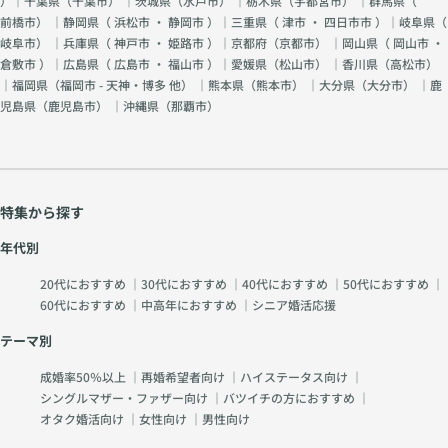
）｜千葉県（
千葉市
） ｜茨城県（
水戸市
） ｜栃木県（
宇都宮市
） ｜群馬県（
前橋市
） ｜静岡県（
浜松市
・
静岡市
）｜三重県（
津市
・
四日市市
）｜岐阜県（
岐阜市
） ｜兵庫県（
神戸市
・
姫路市
）｜京都府（
京都市
） ｜岡山県（
岡山市
・
倉敷市
）｜広島県（
広島市
・
福山市
）｜愛媛県（
松山市
） ｜香川県（
高松市
）
｜福岡県（
福岡市 - 天神・博多 他
） ｜熊本県（
熊本市
） ｜大分県（
大分市
） ｜鹿
児島県（
鹿児島市
） ｜沖縄県（
那覇市
）
特集から探す
年代別
20代におすすめ
｜
30代におすすめ
｜
40代におすすめ
｜
50代におすすめ
｜
60代におすすめ
｜
中高年におすすめ
｜
シニア婚活応援
テーマ別
成婚率50％以上
｜
再婚希望者向け
｜
ハイステータス向け
｜
シングルマザー・ファザー向け
｜
バツイチの方におすすめ
｜
オタク婚活向け
｜
女性向け
｜
男性向け