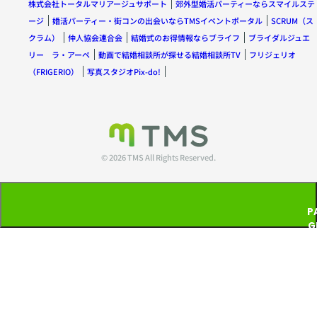
株式会社トータルマリアージュサポート
郊外型婚活パーティーならスマイルステ
ージ
婚活パーティー・街コンの出会いならTMSイベントポータル
SCRUM（ス
クラム）
仲人協会連合会
結婚式のお得情報ならブライフ
ブライダルジュエ
リー ラ・アーペ
動画で結婚相談所が探せる結婚相談所TV
フリジェリオ
（FRIGERIO）
写真スタジオPix-do!
© 2026 TMS All Rights Reserved.
P
G
T
P