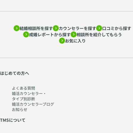
恋も人生も咲きなお
せます。 「こんな歳
じゃもう無理」なん
て、自分にフタをし
ないで。 年齢や過去
にとらわれない、“あ
結婚相談所を探す
カウンセラーを探す
口コミから探す
なただけの婚活”を、
成婚レポートから探す
相談所を紹介してもらう
全力でサポートしま
お気に入り
す。
はじめての方へ
よくある質問
婚活カウンセラー・
タイプ別診断
婚活カウンセラーブログ
お知らせ
TMSについて