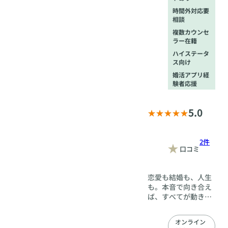
時間外対応要
相談
複数カウンセ
ラー在籍
ハイステータ
ス向け
婚活アプリ経
験者応援
5.0
2件
口コミ
恋愛も結婚も、人生
も。本音で向き合え
ば、すべてが動き出
します。 当社代表・
嶋かおりは、ホステ
オンライン
スとして18年間、延