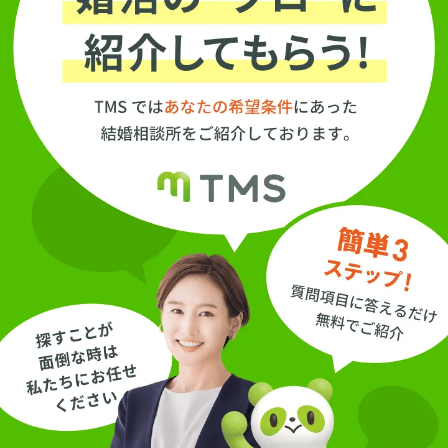
という“論理力”の両
軸を持つからこそ。
エネルギーワークで
マインドブロックを
外しながら、 現実的
な行動プランも提案
できる、「感情も理
性も整える婚活コン
サルタント」です。
わたしたちが大切に
しているのは、【自
己肯定感】と【自分
で選ぶ力】。 婚活に
おいても、人生にお
いても、 「誰かの正
解」ではなく「わた
しの選択」で動くこ
とが、本当の幸せに
つながります。 だか
ら、提案はしても押
し付けません。 「そ
の方法がしっくりこ
ないなら、別の道も
一緒に探そう」 そん