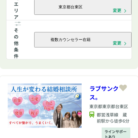
エ
東京都台東区
リ
変更
ア
そ
の
複数カウンセラー在籍
他
変更
条
件
ラブサンク
ス。
東京都
東京都台東区
都営浅草線 蔵
前駅から徒歩6分
ラインサポー
トあり