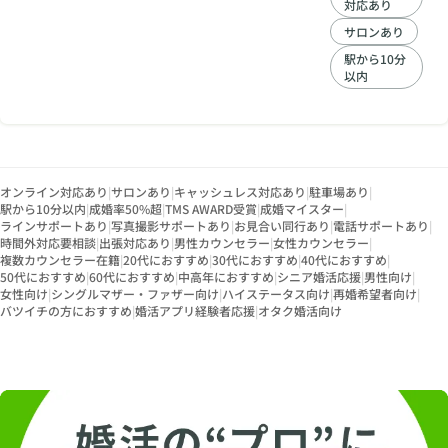
対応あり
べ3万人以上を接客
し、 恋愛、結婚、人
サロンあり
生の悩みに本音で寄
駅から10分
り添ってきた恋愛の
以内
プロ。 著書『彼に、
思っていることを言
えないでどうする
の？』（大和出版）
は 婚活や恋愛だけで
なく仕事や親子にも
オンライン対応あり
|
サロンあり
|
キャッシュレス対応あり
|
駐車場あり
|
使えると評判のロン
駅から10分以内
|
成婚率50%超
|
TMS AWARD受賞
|
成婚マイスター
|
グセラー 心の奥にあ
ラインサポートあり
|
写真撮影サポートあり
|
お見合い同行あり
|
電話サポートあり
|
る“言えなかった想
時間外対応要相談
|
出張対応あり
|
男性カウンセラー
|
女性カウンセラー
|
複数カウンセラー在籍
|
20代におすすめ
|
30代におすすめ
い”をどう表現すれば
|
40代におすすめ
|
50代におすすめ
|
60代におすすめ
|
中高年におすすめ
|
シニア婚活応援
|
男性向け
|
いいのか、そのリア
女性向け
|
シングルマザー・ファザー向け
|
ハイステータス向け
|
再婚希望者向け
|
ルを綴っています。
バツイチの方におすすめ
|
婚活アプリ経験者応援
|
オタク婚活向け
恋愛相談だけでな
く、仕事・お金・健
康・美容・性など、
幅広い悩みに対応で
きるのは、 夜の現場
で磨かれた“感
性”と、早稲田大学卒