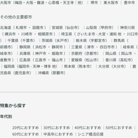
大阪市（梅田・大阪・難波・心斎橋・天王寺｜他）
｜
堺市
｜
東大阪市
｜
豊中市
その他の主要都市
北海道（
札幌市
・
函館市
）｜宮城県（
仙台市
） ｜山梨県（
甲府市
） ｜神奈川県
（
横浜市
・
川崎市
・
相模原市
）｜埼玉県（
さいたま市 - 大宮・浦和 他
・
川口市
）｜千葉県（
千葉市
） ｜茨城県（
水戸市
） ｜栃木県（
宇都宮市
） ｜群馬県（
前橋市
） ｜静岡県（
浜松市
・
静岡市
）｜三重県（
津市
・
四日市市
）｜岐阜県（
岐阜市
） ｜兵庫県（
神戸市
・
姫路市
）｜京都府（
京都市
） ｜岡山県（
岡山市
・
倉敷市
）｜広島県（
広島市
・
福山市
）｜愛媛県（
松山市
） ｜香川県（
高松市
）
｜福岡県（
福岡市 - 天神・博多 他
） ｜熊本県（
熊本市
） ｜大分県（
大分市
） ｜鹿
児島県（
鹿児島市
） ｜沖縄県（
那覇市
）
特集から探す
年代別
20代におすすめ
｜
30代におすすめ
｜
40代におすすめ
｜
50代におすすめ
｜
60代におすすめ
｜
中高年におすすめ
｜
シニア婚活応援