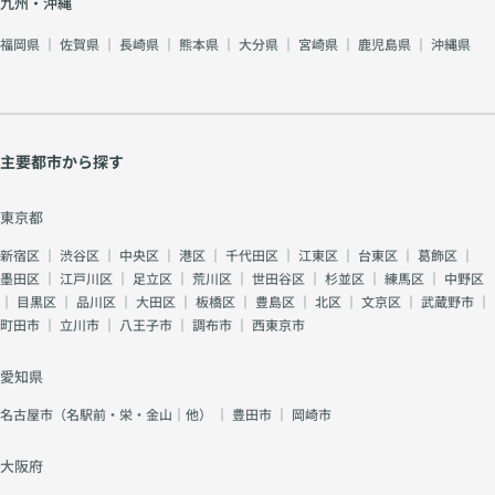
九州・沖縄
福岡県
｜
佐賀県
｜
長崎県
｜
熊本県
｜
大分県
｜
宮崎県
｜
鹿児島県
｜
沖縄県
主要都市から探す
東京都
新宿区
｜
渋谷区
｜
中央区
｜
港区
｜
千代田区
｜
江東区
｜
台東区
｜
葛飾区
｜
墨田区
｜
江戸川区
｜
足立区
｜
荒川区
｜
世田谷区
｜
杉並区
｜
練馬区
｜
中野区
｜
目黒区
｜
品川区
｜
大田区
｜
板橋区
｜
豊島区
｜
北区
｜
文京区
｜
武蔵野市
｜
町田市
｜
立川市
｜
八王子市
｜
調布市
｜
西東京市
愛知県
名古屋市（名駅前・栄・金山｜他）
｜
豊田市
｜
岡崎市
大阪府