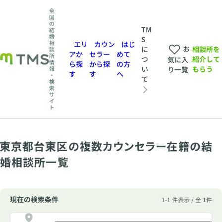
全
国
の
TM
結
婚
S
相
エリ
カウン
はじ
お
相談所を
に
談
アか
セラー
めて
所
紹介して
つ
気に入
情
ら探
から探
の方
もらう
い
報
り一覧
す
す
へ
・
て
検
索
サ
イ
ト
東京都台東区の複数カウンセラー在籍の結
婚相談所一覧
現在の検索条件
1-1 件表示 / 全 1件