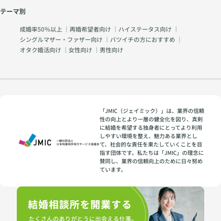
テーマ別
成婚率50％以上
｜
再婚希望者向け
｜
ハイステータス向け
｜
シングルマザー・ファザー向け
｜
バツイチの方におすすめ
｜
オタク婚活向け
｜
女性向け
｜
男性向け
「JMIC（ジェイミック）」は、業界の信頼
性の向上とより一層の健全化を図り、真剣
に結婚を希望する独身者にとってより利用
しやすい環境を整え、魅力ある業界とし
て、社会的な責任を果たしていくことを目
指す団体です。私たちは「JMIC」の理念に
賛同し、業界の信頼向上のために日々努め
ています。