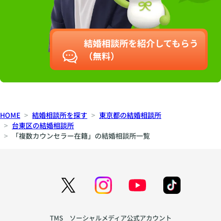
なスタンスで、あな
たらしい婚活スタイ
ルを共につくってい
きます。 婚活は“頑
結婚相談所を紹介してもらう
張るもの”ではな
く、“楽しむもの”。
（無料）
禁止ではなく許可。
抑圧ではなく自由。
自分を縛るのではな
く、ありのままの魅
力に気づくことで、
自然と恋は動き始め
HOME
結婚相談所を探す
東京都の結婚相談所
ます。 そして、私た
台東区の結婚相談所
ちは「年齢無視婚
「複数カウンセラー在籍」の結婚相談所一覧
活」を掲げていま
す。 年齢＝足かせ、
という婚活常識をリ
セットし、 50代での
成婚は多数、最年長
は72歳で幸せな再婚
も実現。 年齢はただ
の背番号。 いくつか
らでも、何度でも、
TMS ソーシャルメディア公式アカウント