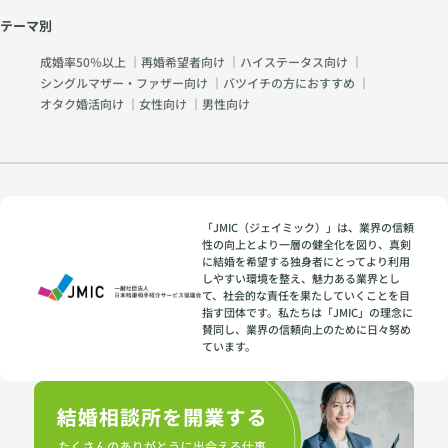
テーマ別
成婚率50％以上
｜
再婚希望者向け
｜
ハイステータス向け
｜
シングルマザー・ファザー向け
｜
バツイチの方におすすめ
｜
オタク婚活向け
｜
女性向け
｜
男性向け
「JMIC（ジェイミック）」は、業界の信頼
性の向上とより一層の健全化を図り、真剣
に結婚を希望する独身者にとってより利用
しやすい環境を整え、魅力ある業界とし
て、社会的な責任を果たしていくことを目
指す団体です。私たちは「JMIC」の理念に
賛同し、業界の信頼向上のために日々努め
ています。