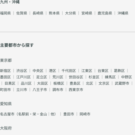
九州・沖縄
福岡県
｜
佐賀県
｜
長崎県
｜
熊本県
｜
大分県
｜
宮崎県
｜
鹿児島県
｜
沖縄県
主要都市から探す
東京都
新宿区
｜
渋谷区
｜
中央区
｜
港区
｜
千代田区
｜
江東区
｜
台東区
｜
葛飾区
｜
墨田区
｜
江戸川区
｜
足立区
｜
荒川区
｜
世田谷区
｜
杉並区
｜
練馬区
｜
中野区
｜
目黒区
｜
品川区
｜
大田区
｜
板橋区
｜
豊島区
｜
北区
｜
文京区
｜
武蔵野市
｜
町田市
｜
立川市
｜
八王子市
｜
調布市
｜
西東京市
愛知県
名古屋市（名駅前・栄・金山｜他）
｜
豊田市
｜
岡崎市
大阪府