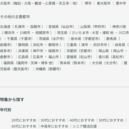
大阪市（梅田・大阪・難波・心斎橋・天王寺｜他）
｜
堺市
｜
東大阪市
｜
豊中市
その他の主要都市
北海道（
札幌市
・
函館市
）｜宮城県（
仙台市
） ｜山梨県（
甲府市
） ｜神奈川県
（
横浜市
・
川崎市
・
相模原市
）｜埼玉県（
さいたま市 - 大宮・浦和 他
・
川口市
）｜千葉県（
千葉市
） ｜茨城県（
水戸市
） ｜栃木県（
宇都宮市
） ｜群馬県（
前橋市
） ｜静岡県（
浜松市
・
静岡市
）｜三重県（
津市
・
四日市市
）｜岐阜県（
岐阜市
） ｜兵庫県（
神戸市
・
姫路市
）｜京都府（
京都市
） ｜岡山県（
岡山市
・
倉敷市
）｜広島県（
広島市
・
福山市
）｜愛媛県（
松山市
） ｜香川県（
高松市
）
｜福岡県（
福岡市 - 天神・博多 他
） ｜熊本県（
熊本市
） ｜大分県（
大分市
） ｜鹿
児島県（
鹿児島市
） ｜沖縄県（
那覇市
）
特集から探す
年代別
20代におすすめ
｜
30代におすすめ
｜
40代におすすめ
｜
50代におすすめ
｜
60代におすすめ
｜
中高年におすすめ
｜
シニア婚活応援