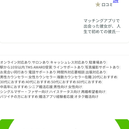
1件
口コミ
マッチングアプリで
出会った彼女が、 人
生で初めての彼氏と
して自分を選んでく
れて、 そのまま結婚
するなんて——10年
前は想像もしていま
せんでした。 はじめ
オンライン対応あり
|
サロンあり
|
キャッシュレス対応あり
|
駐車場あり
|
まして。 縁結びサロ
駅から10分以内
|
TMS AWARD受賞
|
ラインサポートあり
|
写真撮影サポートあり
|
ンあかり代表の河井
お見合い同行あり
|
電話サポートあり
|
時間外対応要相談
|
出張対応あり
|
です。 このサロン
男性カウンセラー
|
女性カウンセラー
|
複数カウンセラー在籍
|
20代におすすめ
|
は、Instagramで
30代におすすめ
|
40代におすすめ
|
50代におすすめ
|
60代におすすめ
|
1000万回以上の共感
中高年におすすめ
|
シニア婚活応援
|
男性向け
|
女性向け
|
をいただいてきた夫
シングルマザー・ファザー向け
|
ハイステータス向け
|
再婚希望者向け
|
バツイチの方におすすめ
|
婚活アプリ経験者応援
|
オタク婚活向け
婦が運営していま
す。