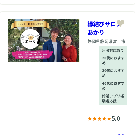
では 出会いの数に制
限を設けていませ
ん。 「出会いたい」
と思ったその気持ち
縁結びサロン
を、ちゃんと形にで
きる仕組みを整えて
あかり
います。 無理なく、
静岡県
静岡県富士市
でもしっかりと。あ
なたの一歩を、安心
出張対応あり
して踏み出せるよう
20代におすす
に。 さぁ、積極的に
め
動ける土台が整って
いる今こそ、幸せ探
30代におすす
め
しを始めてみません
か？
40代におすす
め
婚活アプリ経
験者応援
5.0