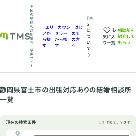
全
国
の
TM
結
婚
S
相
エリ
カウン
はじ
お
相談所を
に
談
アか
セラー
めて
所
紹介して
つ
気に入
情
ら探
から探
の方
もらう
い
報
り一覧
す
す
へ
・
て
検
索
サ
イ
ト
静岡県富士市の出張対応ありの結婚相談所
一覧
現在の検索条件
1-2 件表示 / 全 2件