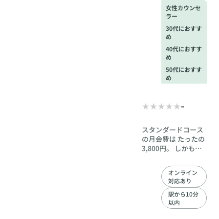
には、ご予約時
女性カウンセ
ラー
に場所をご案内
いたします。
30代におすす
め
40代におすす
め
50代におすす
め
-
スタンダードコース
の月会費は たったの
3,800円。 しかも、
申込みは無制限・お
見合料無料・更新料
オンライン
もなし。 婚活って、
対応あり
まずはお見合いを組
んでみないと何も始
駅から10分
以内
まりませんよね。 だ
からこそ、縁の舞台