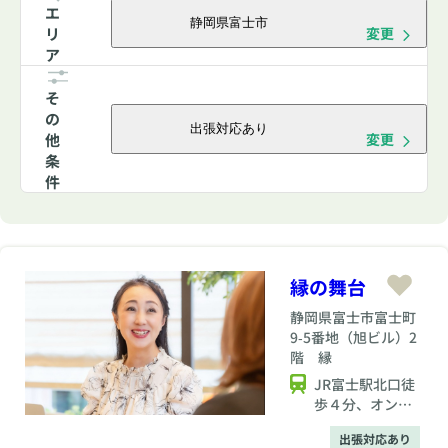
エ
静岡県富士市
リ
変更
ア
そ
の
出張対応あり
他
変更
条
件
縁の舞台
静岡県
富士市富士町
9‐5番地（旭ビル）2
階 縁
JR富士駅北口徒
歩４分、オンラ
イン.直接対応
出張対応あり
可、お近くの方