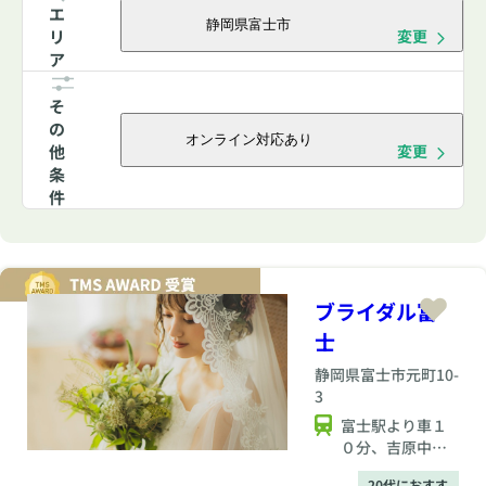
エ
静岡県富士市
リ
変更
ア
そ
の
オンライン対応あり
他
変更
条
件
ブライダル富
士
静岡県
富士市元町10-
3
富士駅より車１
０分、吉原中央
駅より徒歩５分
20代におすす