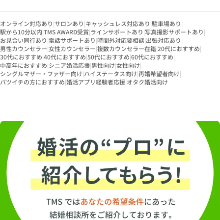
ん。 「出会いたい」
と思ったその気持ち
オンライン対応あり
|
サロンあり
|
キャッシュレス対応あり
を、ちゃんと形にで
|
駐車場あり
|
駅から10分以内
|
TMS AWARD受賞
|
ラインサポートあり
|
写真撮影サポートあり
|
きる仕組みを整えて
お見合い同行あり
|
電話サポートあり
|
時間外対応要相談
|
出張対応あり
|
います。 無理なく、
男性カウンセラー
|
女性カウンセラー
|
複数カウンセラー在籍
|
20代におすすめ
|
でもしっかりと。あ
30代におすすめ
|
40代におすすめ
|
50代におすすめ
|
60代におすすめ
|
なたの一歩を、安心
中高年におすすめ
|
シニア婚活応援
|
男性向け
|
女性向け
|
して踏み出せるよう
シングルマザー・ファザー向け
|
ハイステータス向け
|
再婚希望者向け
|
に。 さぁ、積極的に
バツイチの方におすすめ
|
婚活アプリ経験者応援
|
オタク婚活向け
動ける土台が整って
いる今こそ、幸せ探
しを始めてみません
か？