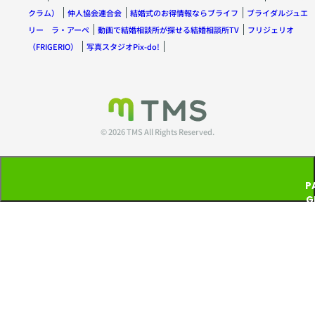
クラム）
仲人協会連合会
結婚式のお得情報ならブライフ
ブライダルジュエ
リー ラ・アーペ
動画で結婚相談所が探せる結婚相談所TV
フリジェリオ
（FRIGERIO）
写真スタジオPix-do!
© 2026 TMS All Rights Reserved.
P
G
T
P