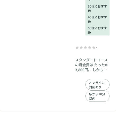
に場所をご案内
いたします。
30代におすす
め
40代におすす
め
50代におすす
め
-
スタンダードコース
の月会費は たったの
3,800円。 しかも、
申込みは無制限・お
見合料無料・更新料
オンライン
もなし。 婚活って、
対応あり
まずはお見合いを組
んでみないと何も始
駅から10分
以内
まりませんよね。 だ
からこそ、縁の舞台
では 出会いの数に制
限を設けていませ