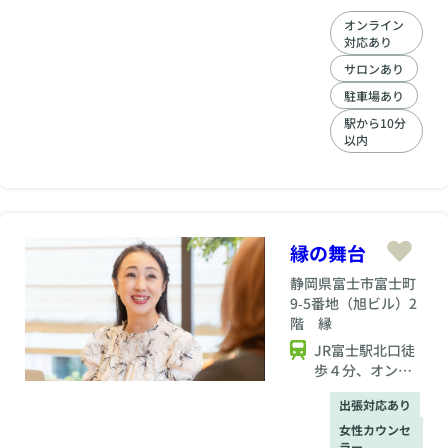
しています。 年代別
オンライン
に合わせて3人対3人
対応あり
～. 婚活パーティーの
最後にカップルの集
サロンあり
計を行います。お一
駐車場あり
人参加の方がほとん
駅から10分
どです 是非気になる
以内
方がいらっしゃれ
ば、ナンバーのご記
入を。パーティー後
は是非お二人で、お
茶やデートを楽しん
でみてはいかがでし
縁の舞台
ょうか？
静岡県
富士市富士町
9‐5番地（旭ビル）2
階 縁
JR富士駅北口徒
歩４分、オンラ
イン.直接対応
出張対応あり
可、お近くの方
には、ご予約時
女性カウンセ
ラー