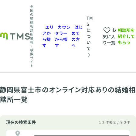
全
国
の
TM
結
婚
S
相
エリ
カウン
はじ
お
相談所を
に
談
アか
セラー
めて
所
紹介して
つ
気に入
情
ら探
から探
の方
もらう
い
報
り一覧
す
す
へ
・
て
検
索
サ
イ
ト
静岡県富士市のオンライン対応ありの結婚相
談所一覧
現在の検索条件
1-2 件表示 / 全 2件