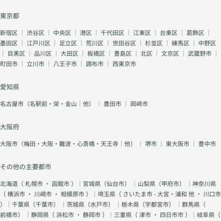
東京都
新宿区
｜
渋谷区
｜
中央区
｜
港区
｜
千代田区
｜
江東区
｜
台東区
｜
葛飾区
｜
墨田区
｜
江戸川区
｜
足立区
｜
荒川区
｜
世田谷区
｜
杉並区
｜
練馬区
｜
中野区
｜
目黒区
｜
品川区
｜
大田区
｜
板橋区
｜
豊島区
｜
北区
｜
文京区
｜
武蔵野市
｜
町田市
｜
立川市
｜
八王子市
｜
調布市
｜
西東京市
愛知県
名古屋市（名駅前・栄・金山｜他）
｜
豊田市
｜
岡崎市
大阪府
大阪市（梅田・大阪・難波・心斎橋・天王寺｜他）
｜
堺市
｜
東大阪市
｜
豊中市
その他の主要都市
北海道（
札幌市
・
函館市
）｜宮城県（
仙台市
） ｜山梨県（
甲府市
） ｜神奈川県
（
横浜市
・
川崎市
・
相模原市
）｜埼玉県（
さいたま市 - 大宮・浦和 他
・
川口市
）｜千葉県（
千葉市
） ｜茨城県（
水戸市
） ｜栃木県（
宇都宮市
） ｜群馬県（
前橋市
） ｜静岡県（
浜松市
・
静岡市
）｜三重県（
津市
・
四日市市
）｜岐阜県（