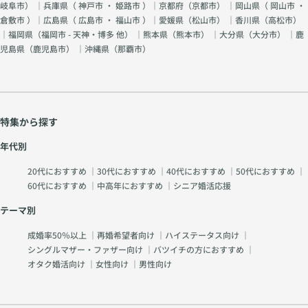
岐阜市
） ｜兵庫県（
神戸市
・
姫路市
）｜京都府（
京都市
） ｜岡山県（
岡山市
・
倉敷市
）｜広島県（
広島市
・
福山市
）｜愛媛県（
松山市
） ｜香川県（
高松市
）
｜福岡県（
福岡市 - 天神・博多 他
） ｜熊本県（
熊本市
） ｜大分県（
大分市
） ｜鹿
児島県（
鹿児島市
） ｜沖縄県（
那覇市
）
特集から探す
年代別
20代におすすめ
｜
30代におすすめ
｜
40代におすすめ
｜
50代におすすめ
｜
60代におすすめ
｜
中高年におすすめ
｜
シニア婚活応援
テーマ別
成婚率50％以上
｜
再婚希望者向け
｜
ハイステータス向け
｜
シングルマザー・ファザー向け
｜
バツイチの方におすすめ
｜
オタク婚活向け
｜
女性向け
｜
男性向け