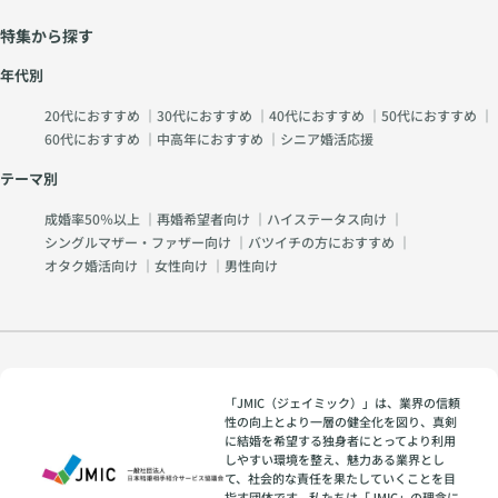
特集から探す
年代別
20代におすすめ
｜
30代におすすめ
｜
40代におすすめ
｜
50代におすすめ
｜
60代におすすめ
｜
中高年におすすめ
｜
シニア婚活応援
テーマ別
成婚率50％以上
｜
再婚希望者向け
｜
ハイステータス向け
｜
シングルマザー・ファザー向け
｜
バツイチの方におすすめ
｜
オタク婚活向け
｜
女性向け
｜
男性向け
「JMIC（ジェイミック）」は、業界の信頼
性の向上とより一層の健全化を図り、真剣
に結婚を希望する独身者にとってより利用
しやすい環境を整え、魅力ある業界とし
て、社会的な責任を果たしていくことを目
指す団体です。私たちは「JMIC」の理念に