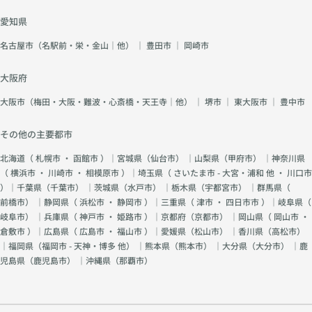
愛知県
名古屋市（名駅前・栄・金山｜他）
｜
豊田市
｜
岡崎市
大阪府
大阪市（梅田・大阪・難波・心斎橋・天王寺｜他）
｜
堺市
｜
東大阪市
｜
豊中市
その他の主要都市
北海道（
札幌市
・
函館市
）｜宮城県（
仙台市
） ｜山梨県（
甲府市
） ｜神奈川県
（
横浜市
・
川崎市
・
相模原市
）｜埼玉県（
さいたま市 - 大宮・浦和 他
・
川口市
）｜千葉県（
千葉市
） ｜茨城県（
水戸市
） ｜栃木県（
宇都宮市
） ｜群馬県（
前橋市
） ｜静岡県（
浜松市
・
静岡市
）｜三重県（
津市
・
四日市市
）｜岐阜県（
岐阜市
） ｜兵庫県（
神戸市
・
姫路市
）｜京都府（
京都市
） ｜岡山県（
岡山市
・
倉敷市
）｜広島県（
広島市
・
福山市
）｜愛媛県（
松山市
） ｜香川県（
高松市
）
｜福岡県（
福岡市 - 天神・博多 他
） ｜熊本県（
熊本市
） ｜大分県（
大分市
） ｜鹿
児島県（
鹿児島市
） ｜沖縄県（
那覇市
）