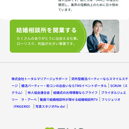
賛同し、業界の信頼向上のために日々努め
ています。
株式会社トータルマリアージュサポート
郊外型婚活パーティーならスマイルステ
ージ
婚活パーティー・街コンの出会いならTMSイベントポータル
SCRUM（ス
クラム）
仲人協会連合会
結婚式のお得情報ならブライフ
ブライダルジュエ
リー ラ・アーペ
動画で結婚相談所が探せる結婚相談所TV
フリジェリオ
（FRIGERIO）
写真スタジオPix-do!