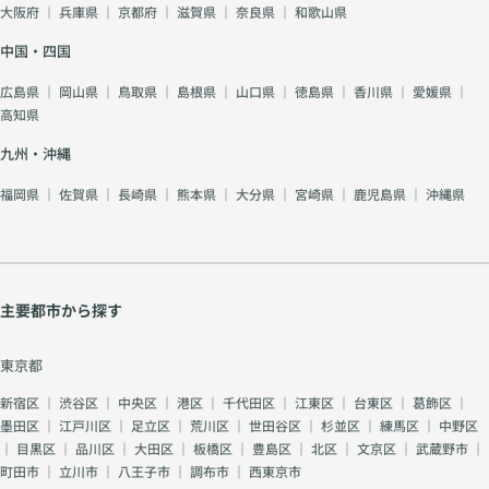
大阪府
｜
兵庫県
｜
京都府
｜
滋賀県
｜
奈良県
｜
和歌山県
中国・四国
広島県
｜
岡山県
｜
鳥取県
｜
島根県
｜
山口県
｜
徳島県
｜
香川県
｜
愛媛県
｜
高知県
九州・沖縄
福岡県
｜
佐賀県
｜
長崎県
｜
熊本県
｜
大分県
｜
宮崎県
｜
鹿児島県
｜
沖縄県
主要都市から探す
東京都
新宿区
｜
渋谷区
｜
中央区
｜
港区
｜
千代田区
｜
江東区
｜
台東区
｜
葛飾区
｜
墨田区
｜
江戸川区
｜
足立区
｜
荒川区
｜
世田谷区
｜
杉並区
｜
練馬区
｜
中野区
｜
目黒区
｜
品川区
｜
大田区
｜
板橋区
｜
豊島区
｜
北区
｜
文京区
｜
武蔵野市
｜
町田市
｜
立川市
｜
八王子市
｜
調布市
｜
西東京市