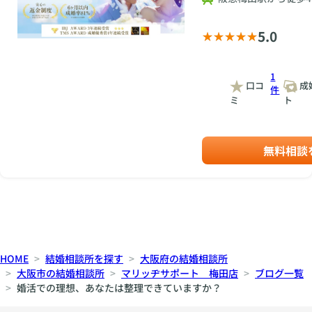
5.0
1
口コ
成
件
ミ
ト
無料相談
HOME
結婚相談所を探す
大阪府の結婚相談所
大阪市の結婚相談所
マリッヂサポート 梅田店
ブログ一覧
婚活での理想、あなたは整理できていますか？