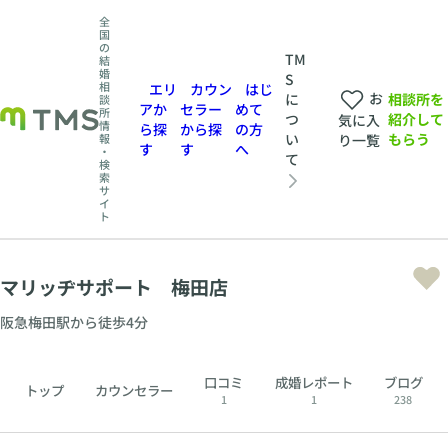
全
国
の
TM
結
婚
S
相
エリ
カウン
はじ
お
相談所を
に
談
アか
セラー
めて
所
紹介して
つ
気に入
情
ら探
から探
の方
もらう
い
報
り一覧
す
す
へ
・
て
検
索
サ
イ
ト
マリッヂサポート 梅田店
阪急梅田駅から徒歩4分
口コミ
成婚レポート
ブログ
トップ
カウンセラー
1
1
238