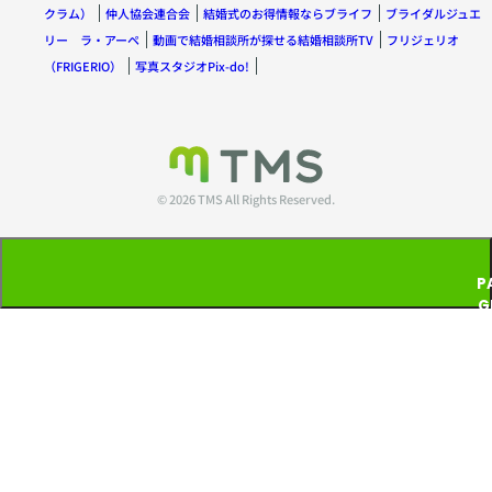
クラム）
仲人協会連合会
結婚式のお得情報ならブライフ
ブライダルジュエ
リー ラ・アーペ
動画で結婚相談所が探せる結婚相談所TV
フリジェリオ
（FRIGERIO）
写真スタジオPix-do!
© 2026 TMS All Rights Reserved.
P
G
T
P