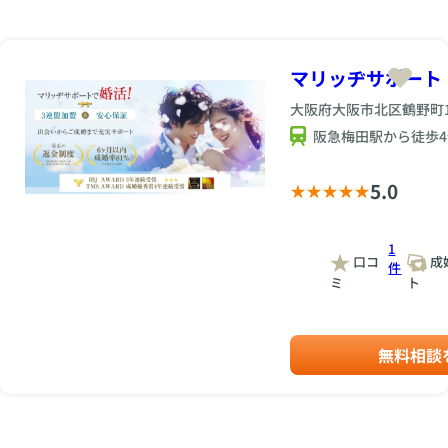
マリッヂサポート
大阪府大阪市北区鶴野町1-
阪急梅田駅から徒歩4
5.0
1
口コ
成
件
ミ
ト
無料相談