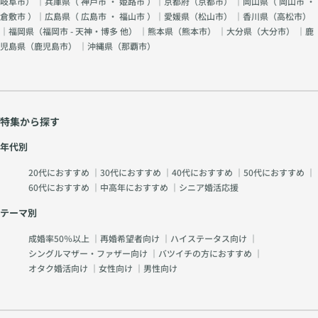
岐阜市
） ｜兵庫県（
神戸市
・
姫路市
）｜京都府（
京都市
） ｜岡山県（
岡山市
・
倉敷市
）｜広島県（
広島市
・
福山市
）｜愛媛県（
松山市
） ｜香川県（
高松市
）
｜福岡県（
福岡市 - 天神・博多 他
） ｜熊本県（
熊本市
） ｜大分県（
大分市
） ｜鹿
児島県（
鹿児島市
） ｜沖縄県（
那覇市
）
特集から探す
年代別
20代におすすめ
｜
30代におすすめ
｜
40代におすすめ
｜
50代におすすめ
｜
60代におすすめ
｜
中高年におすすめ
｜
シニア婚活応援
テーマ別
成婚率50％以上
｜
再婚希望者向け
｜
ハイステータス向け
｜
シングルマザー・ファザー向け
｜
バツイチの方におすすめ
｜
オタク婚活向け
｜
女性向け
｜
男性向け