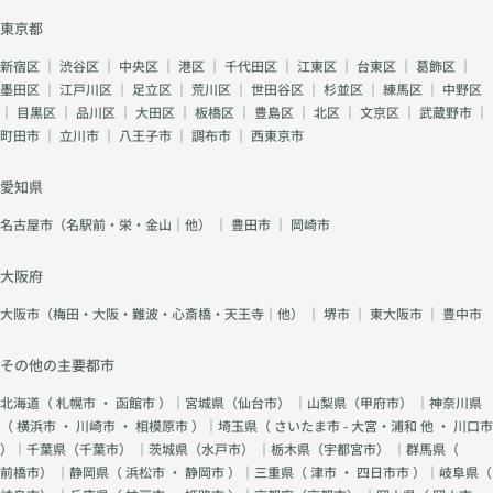
東京都
新宿区
｜
渋谷区
｜
中央区
｜
港区
｜
千代田区
｜
江東区
｜
台東区
｜
葛飾区
｜
墨田区
｜
江戸川区
｜
足立区
｜
荒川区
｜
世田谷区
｜
杉並区
｜
練馬区
｜
中野区
｜
目黒区
｜
品川区
｜
大田区
｜
板橋区
｜
豊島区
｜
北区
｜
文京区
｜
武蔵野市
｜
町田市
｜
立川市
｜
八王子市
｜
調布市
｜
西東京市
愛知県
名古屋市（名駅前・栄・金山｜他）
｜
豊田市
｜
岡崎市
大阪府
大阪市（梅田・大阪・難波・心斎橋・天王寺｜他）
｜
堺市
｜
東大阪市
｜
豊中市
その他の主要都市
北海道（
札幌市
・
函館市
）｜宮城県（
仙台市
） ｜山梨県（
甲府市
） ｜神奈川県
（
横浜市
・
川崎市
・
相模原市
）｜埼玉県（
さいたま市 - 大宮・浦和 他
・
川口市
）｜千葉県（
千葉市
） ｜茨城県（
水戸市
） ｜栃木県（
宇都宮市
） ｜群馬県（
前橋市
） ｜静岡県（
浜松市
・
静岡市
）｜三重県（
津市
・
四日市市
）｜岐阜県（