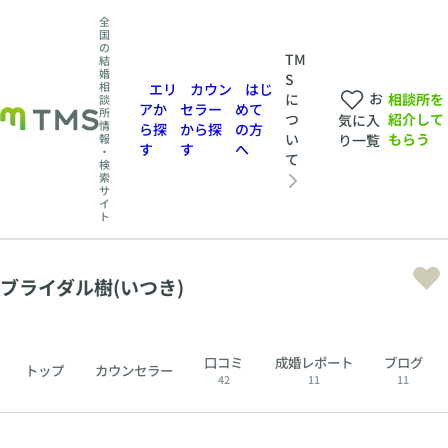
全
国
の
TM
結
婚
S
相
エリ
カウン
はじ
お
相談所を
に
談
アか
セラー
めて
所
紹介して
つ
気に入
情
ら探
から探
の方
もらう
い
報
り一覧
す
す
へ
・
て
検
索
サ
イ
ト
ブライダル樹(いつき)
口コミ
成婚レポート
ブログ
トップ
カウンセラー
42
11
11