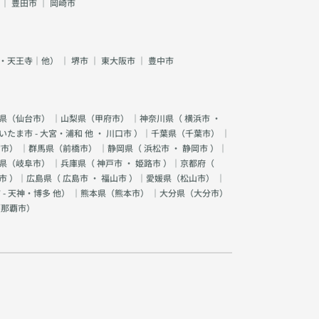
｜
豊田市
｜
岡崎市
・天王寺｜他）
｜
堺市
｜
東大阪市
｜
豊中市
県（
仙台市
） ｜山梨県（
甲府市
） ｜神奈川県（
横浜市
・
いたま市 - 大宮・浦和 他
・
川口市
）｜千葉県（
千葉市
） ｜
宮市
） ｜群馬県（
前橋市
） ｜静岡県（
浜松市
・
静岡市
）｜
県（
岐阜市
） ｜兵庫県（
神戸市
・
姫路市
）｜京都府（
市
）｜広島県（
広島市
・
福山市
）｜愛媛県（
松山市
） ｜
 - 天神・博多 他
） ｜熊本県（
熊本市
） ｜大分県（
大分市
）
（
那覇市
）