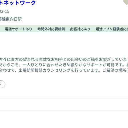
トネットワーク
-15
都線東向日駅
電話サポートあり
時間外対応要相談
出張対応あり
婚活アプリ経験者応
方々に貴方の望まれる素敵なお相手との出会いのご縁をお繫ぎしていま
だからこそ、一人ひとりに合わせたきめ細やかなサポートが可能です。
合わせて、出張訪問相談カウンセリングを行っています。ご希望の場所(
い日時（夜間も可）に調整の上お伺いさせて頂きます。平日休み、シフ
システムです。ライフスタイルに合った婚活を行って頂けますので、無
り
をプラスして頂くことが出来ます。お気軽にお申し付け下さいませ。