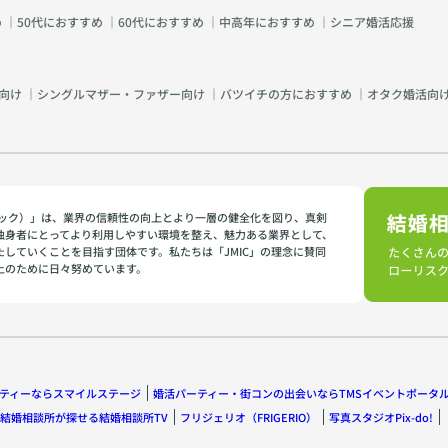
め
｜
50代におすすめ
｜
60代におすすめ
｜
中高年におすすめ
｜
シニア婚活応援
向け
｜
シングルマザー・ファザー向け
｜
バツイチの方におすすめ
｜
オタク婚活向
イミック）」は、業界の信頼性の向上とより一層の健全化を図り、真剣
独身者にとってより利用しやすい環境を整え、魅力ある業界として、
たしていくことを目指す団体です。私たちは「JMIC」の理念に賛同
上のために日々努めています。
ティーならスマイルステージ
婚活パーティー・街コンの出会いならTMSイベントポータ
結婚相談所が探せる結婚相談所TV
フリジェリオ（FRIGERIO）
写真スタジオPix-do!