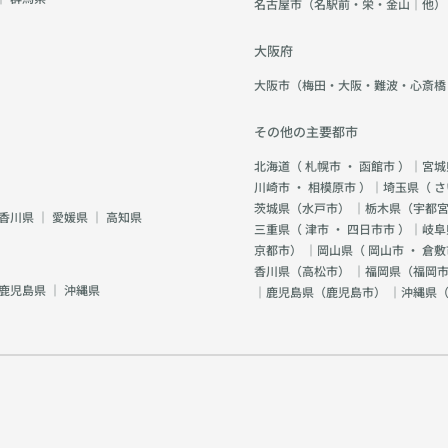
名古屋市（名駅前・栄・金山｜他）
大阪府
大阪市（梅田・大阪・難波・心斎橋
その他の主要都市
北海道（
札幌市
・
函館市
）｜宮城
川崎市
・
相模原市
）｜埼玉県（
さ
茨城県（
水戸市
） ｜栃木県（
宇都
香川県
｜
愛媛県
｜
高知県
三重県（
津市
・
四日市市
）｜岐阜
京都市
） ｜岡山県（
岡山市
・
倉敷
香川県（
高松市
） ｜福岡県（
福岡市
鹿児島県
｜
沖縄県
｜鹿児島県（
鹿児島市
） ｜沖縄県