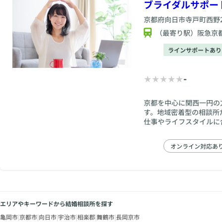
ブライダルサポー
京都府
向日市寺戸町西野23
（最寄り駅）阪急京
ラインサポートあり
-
京都を中心に関西一円の
す。地域密着型の相談所
仕事やライフスタイルに
西地域)に、ご都合の良
みの方でも活動しやすい
オンライン対応あ
せず今の生活状況に婚活
エリアやキーワードから結婚相談所を探す
亀岡市
|
京都市
|
向日市
|
宇治市
|
相楽郡
|
舞鶴市
|
長岡京市