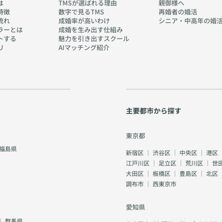
は
TMSが選ばれる理由
親御様へ
特徴
数字で見るTMS
再婚者の婚活
流れ
成婚率が高いわけ
シニア・中高年の婚
ラーとは
成婚を生み出す仕組み
トする
魅力を引き出すスクール
リ
AIマッチング紹介
主要都市から探す
東京都
福島県
新宿区
｜
渋谷区
｜
中央区
｜
港区
江戸川区
｜
足立区
｜
荒川区
｜
世
大田区
｜
板橋区
｜
豊島区
｜
北区
調布市
｜
西東京市
愛知県
｜
群馬県