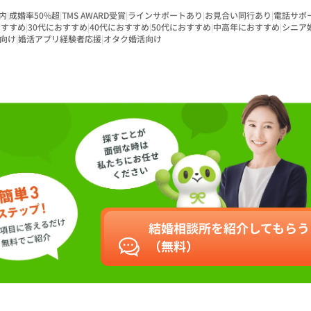
内
|
成婚率50%超
|
TMS AWARD受賞
|
ラインサポートあり
|
お見合い同行あり
|
電話サポ
おすすめ
|
30代におすすめ
|
40代におすすめ
|
50代におすすめ
|
中高年におすすめ
|
シニア
向け
|
婚活アプリ経験者応援
|
オタク婚活向け
結婚相談所を紹介してもらう
（無料）