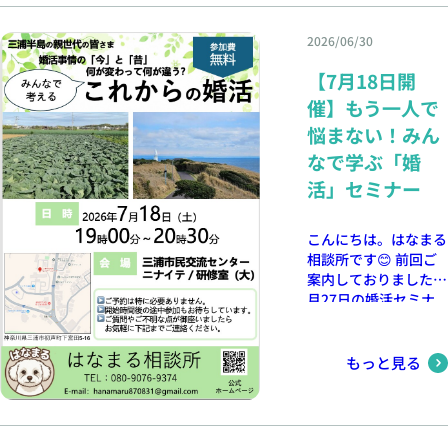
いいのかわからない」
そんなお気持ちをお持
2026/06/30
ちの方にとって、今回
のセミナーが少しでも
【7月18日開
参考になっていれば嬉
催】もう一人で
しく思います。 「ち
悩まない！みん
ょっと話を聞いてみた
い」「婚活について相
なで学ぶ「婚
談してみたい」 とい
活」セミナー
う方も、どうぞお気軽
にお問い合わせくださ
い😊 皆さまの幸せに
こんにちは。はなまる
つながる一歩を、これ
相談所です😊 前回ご
からもお手伝いしてい
案内しておりました6
きたいと思います✨ 今
月27日の婚活セミナ
後も、婚活や結婚につ
ーですが、 台風の影
いて気軽に考えていた
響により会場が閉鎖と
だけるようなセミナー
なったため、やむを得
もっと見る
を開催していく予定で
ず開催を見送ることと
す。 次回の開催日程
なりました。 ご参加
が決まりましたら、改
をご検討くださってい
めてブログにてお知ら
た皆さまには、 ご心