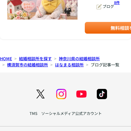
「相談するほどじゃな
8件
軽にご相談ください
ブログ
いかも」という内容で
ね。（オンライン可）
も大丈夫です。ちょっ
InstagramやTikTok
と話してみようかな、
でも配信しています。
くらいの気持ちで気軽
無料相談
気軽に見ていただけた
にご連絡くださいね😊
ら嬉しいです🙇‍♀️ これ
からよろしくお願いし
ます！
HOME
結婚相談所を探す
神奈川県の結婚相談所
横須賀市の結婚相談所
はなまる相談所
ブログ記事一覧
TMS ソーシャルメディア公式アカウント