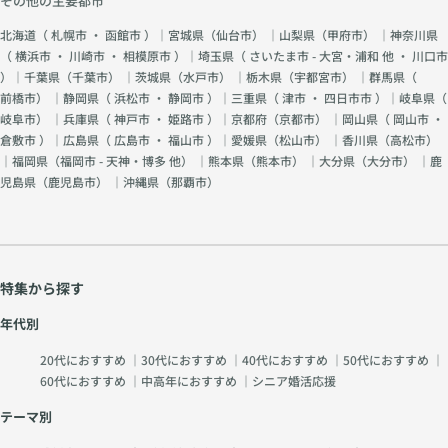
その他の主要都市
北海道（
札幌市
・
函館市
）｜宮城県（
仙台市
） ｜山梨県（
甲府市
） ｜神奈川県
（
横浜市
・
川崎市
・
相模原市
）｜埼玉県（
さいたま市 - 大宮・浦和 他
・
川口市
）｜千葉県（
千葉市
） ｜茨城県（
水戸市
） ｜栃木県（
宇都宮市
） ｜群馬県（
前橋市
） ｜静岡県（
浜松市
・
静岡市
）｜三重県（
津市
・
四日市市
）｜岐阜県（
岐阜市
） ｜兵庫県（
神戸市
・
姫路市
）｜京都府（
京都市
） ｜岡山県（
岡山市
・
倉敷市
）｜広島県（
広島市
・
福山市
）｜愛媛県（
松山市
） ｜香川県（
高松市
）
｜福岡県（
福岡市 - 天神・博多 他
） ｜熊本県（
熊本市
） ｜大分県（
大分市
） ｜鹿
児島県（
鹿児島市
） ｜沖縄県（
那覇市
）
特集から探す
年代別
20代におすすめ
｜
30代におすすめ
｜
40代におすすめ
｜
50代におすすめ
｜
60代におすすめ
｜
中高年におすすめ
｜
シニア婚活応援
テーマ別