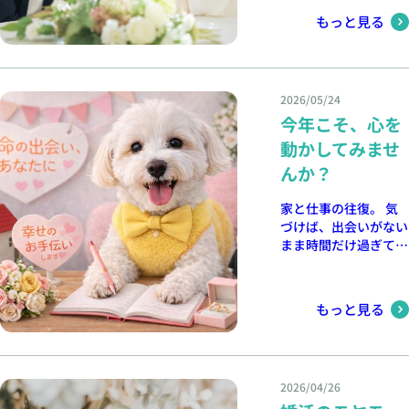
婚活事情や親御さまが
方に共通しているのは
できるサポートについ
もっと見る
「一緒にいて安心でき
て 「婚活の今」を、
るか」を大切にしてい
分かりやすくお伝えし
ること。 結婚生活は
ます。 気軽にお話し
日常の積み重ねです。
できる時間をご用意し
2026/05/24
会話が自然にできる
ています。 「婚活」
今年こそ、心を
気を使いすぎない 困
という言葉を聞くと少
った時に支え合える
動かしてみませ
し構えてしまうかもし
そんな関係性が、長く
れませんが、堅苦しい
んか？
続く結婚につながりま
内容ではありません。
す。 理想条件を少し
お茶を飲みながらお話
家と仕事の往復。 気
広げたことで、素敵な
を聞くような感覚でご
づけば、出会いがない
ご縁につながるケース
参加いただければと思
まま時間だけ過ぎてい
も多くあります。
います。 同じような
た。 そんな方が、一
「本当に大切にしたい
思いを持つ親御さま同
歩踏み出して変わり始
もの」を見直してみる
士で情報交換ができる
めています。 新しい
ことが大切かもしれま
もっと見る
機会にもなりますの
出会いって、特別な人
せん。
で、ぜひお気軽にお越
だけにあるものじゃあ
しください。 ↓以
りません。 少し環境
下、詳細です↓ 日
を変えるだけで、人生
時： 2026年6月27日
2026/04/26
が大きく動くこともあ
（土） 19:00〜20:30