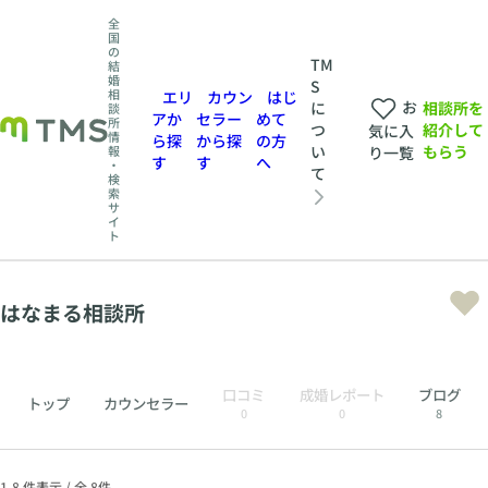
全
国
の
TM
結
婚
S
相
エリ
カウン
はじ
お
相談所を
に
談
アか
セラー
めて
所
紹介して
つ
気に入
情
ら探
から探
の方
もらう
い
報
り一覧
す
す
へ
・
て
検
索
サ
イ
ト
はなまる相談所
口コミ
成婚レポート
ブログ
トップ
カウンセラー
0
0
8
1-8 件表示 / 全 8件