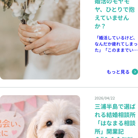
婚活のモヤモ
ります。 今年は、“ち
場所： 三浦市民交流
ゃんと向き合える出会
ヤ、ひとりで抱
センターニナイテ/研
い”で心を動かしてみ
えていません
修室（大） 参加費：
ませんか？ はなまる
無料 皆さまと顔を合
相談所では”初回相談
か？
わせ、楽しい時間に出
無料”を行っていま
来たらと思っています
す。 いつでもお気軽
「婚活しているけど、
😊 お買い物のついで
にご相談くださいね😊
なんだか疲れてしまっ
に、ふら〜っと途中参
た」「このままでいい
加もOKです！ 「親だ
のかな…と時々不安に
からこそできること」
なる」 そんなふうに
がきっとあります💪✨
感じること、ありませ
もっと見る
皆さまとお会いできる
んか？？ 婚活って、
事を楽しみにお待ちし
頑張ろうと思うほど考
ております♪
えすぎてしまったり、
周りと比べて焦ってし
2026/04/22
まったり、気づかない
三浦半島で選ば
うちに気持ちが疲れき
ってしまうこともある
れる結婚相談所
なと感じます。 で
「はなまる相談
も、そんな時ってさら
に頑張りを足すより、
所」開業記
まず気持ちを整理する