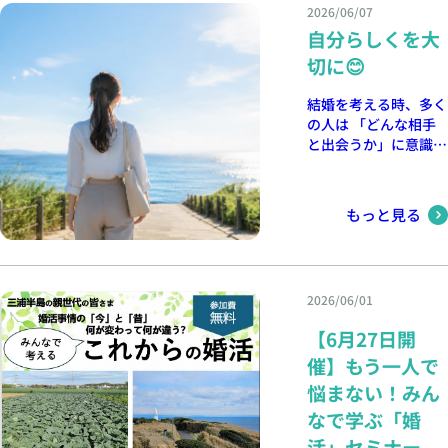
せいたします。 今回
配とご迷惑をおかけし
2026/06/07
ご参加いただけなかっ
ましたことをお詫び申
自分らしくを大
た方も、次回の開催を
し上げます。 そして
切に😊
ぜひ楽しみにお待ちく
このたび、改めて開催
ださい😊✨
日が決まりましたので
結婚を考える時、多く
お知らせいたします✨
の人は 「どんな相手
親御さま向けの婚活セ
と出会うか」に意識が
ミナー 日時： 2026年
向きます。 もちろ
7月18日（土）
ん、それはとても大切
19:00〜20:30 場所：
なことです。 ただ、
三浦市民交流センター
もっと見る
それと同じくらい
ニナイテ/研修室
「どんな人生を歩みた
（大） 参加費： 無料
いか」を考えることも
婚活の現状や、親御さ
大切だと思っていま
まだからこそ知ってお
2026/06/01
す。 幸せな結婚には
きたいことを、 でき
正解がありません。
るだけ分かりやすくお
【6月27日開
だからこそ、誰かの正
伝えできればと思いま
催】もう一人で
解を自分に当てはめる
す。 セミナーと聞く
より 自分自身の価値
悩まない！みん
と少し堅いイメージが
観や大切にしたいこと
あるかもしれません
なで学ぶ「婚
に目を向ける時間が必
が、 皆さまと顔を合
活」セミナー
要なのかもしれませ