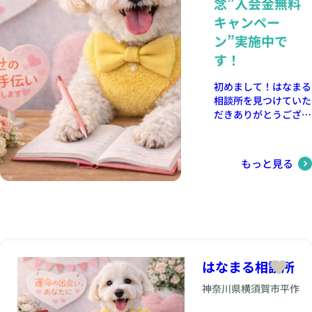
念”入会金無料
ことが大事だったりし
キャンペー
ます。 「本当は自分
はどんな結婚がしたい
ン”実施中で
んだろう」「自分は何
す！
にモヤモヤしているん
だろう」 少し言葉に
初めまして！はなまる
してみるだけで、見え
相談所を見つけていた
てくることもありま
だきありがとうござい
す。 婚活って、正解を
ます。 婚活って、正解
急いで探すものという
が分からなくてモヤモ
より 自分に合う形を
ヤすること多いですよ
見つけていくものかも
もっと見る
ね。少しでもヒントや
しれません。 このブ
きっかけになるお手伝
ログでは、婚活で感じ
いができたら…と思い
やすいお悩みやモヤモ
結婚相談所を開設させ
ヤについて 少し肩の
ていただきました😊
力が抜けるようなお話
現在は開業記念”入会
を書いていけたらと思
金無料キャンペー
っています。 婚活の
はなまる相談所
ン”を実施していま
悩みって、誰かに話し
す。 また、初回相談
神奈川県横須賀市平作
てみるだけで整理でき
はいつでも無料で行っ
ることもあります。
ておりますので お気