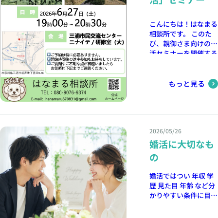
わせ、楽しい時間に出
ん。 迷うこともあれ
来たらと思っています
ば、立ち止まることも
😊 お買い物のついで
こんにちは！はなまる
あるかもしれません。
に、ふら〜っと途中参
相談所です。 このた
そんな時は、一人で抱
加もOKです！ 皆さま
び、親御さま向けの婚
え込まずに気軽にご相
とお会いできる事を楽
活セミナーを開催する
談ください。 婚活の
しみにお待ちしており
ことになりました。
作戦会議でも、雑談で
ます♪
「子どもの結婚が気に
も大歓迎です！ まず
なるけれど、どう声を
もっと見る
はお話しするところか
かけたらいいかわから
ら始めましょう😊
ない」「本人に任せて
いるけれど、少し心
配」「最近の婚活事情
を知りたい」 色々な
2026/05/26
思いをお持ちのまま、
婚活に大切なも
どう動いたらいいのか
の
が分からない‥。 そ
んな方もいらっしゃる
婚活ではつい 年収 学
のではないでしょう
歴 見た目 年齢 など分
か。 今回のセミナー
かりやすい条件に目が
では、三浦半島にスポ
向きがちです。 です
ットを当て 今どきの
が、実際に成婚される