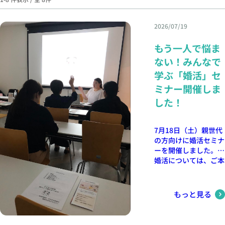
2026/07/19
もう一人で悩ま
ない！みんなで
学ぶ「婚活」セ
ミナー開催しま
した！
7月18日（土）親世代
の方向けに婚活セミナ
ーを開催しました。
婚活については、ご本
人さまだけでなく、ご
家族さまが心配されて
いるケースも少なくあ
もっと見る
りません。 「そろそ
ろ結婚してほしいけれ
ど、どう声をかけたら