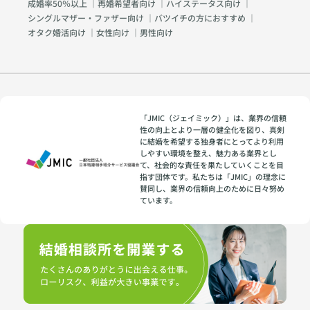
成婚率50％以上
｜
再婚希望者向け
｜
ハイステータス向け
｜
シングルマザー・ファザー向け
｜
バツイチの方におすすめ
｜
オタク婚活向け
｜
女性向け
｜
男性向け
「JMIC（ジェイミック）」は、業界の信頼
性の向上とより一層の健全化を図り、真剣
に結婚を希望する独身者にとってより利用
しやすい環境を整え、魅力ある業界とし
て、社会的な責任を果たしていくことを目
指す団体です。私たちは「JMIC」の理念に
賛同し、業界の信頼向上のために日々努め
ています。