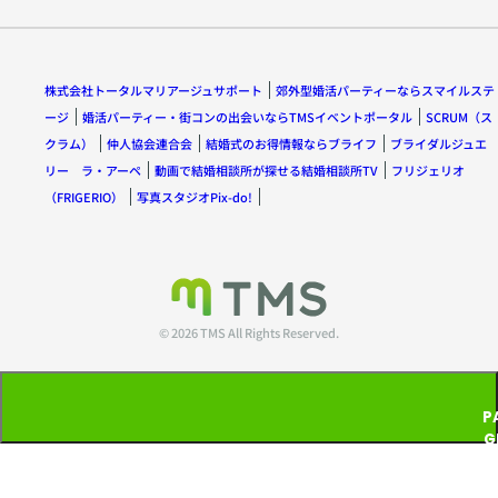
株式会社トータルマリアージュサポート
郊外型婚活パーティーならスマイルステ
ージ
婚活パーティー・街コンの出会いならTMSイベントポータル
SCRUM（ス
クラム）
仲人協会連合会
結婚式のお得情報ならブライフ
ブライダルジュエ
リー ラ・アーペ
動画で結婚相談所が探せる結婚相談所TV
フリジェリオ
（FRIGERIO）
写真スタジオPix-do!
© 2026 TMS All Rights Reserved.
P
G
T