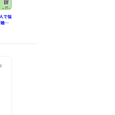
一人で悩
「婚