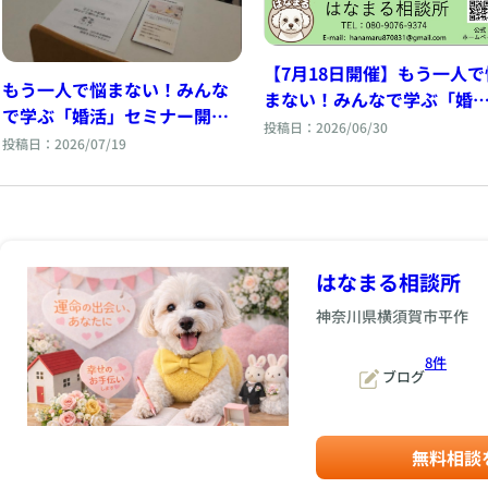
【7月18日開催】もう一人で
もう一人で悩まない！みんな
まない！みんなで学ぶ「婚
で学ぶ「婚活」セミナー開催
活」セミナー
投稿日：2026/06/30
しました！
投稿日：2026/07/19
はなまる相談所
神奈川県横須賀市平作
8件
ブログ
無料相談