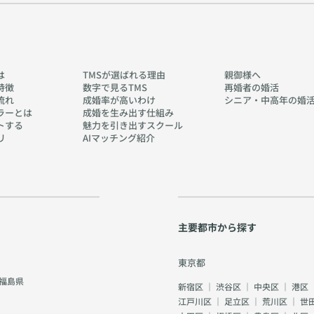
は
TMSが選ばれる理由
親御様へ
特徴
数字で見るTMS
再婚者の婚活
流れ
成婚率が高いわけ
シニア・中高年の婚
ラーとは
成婚を生み出す仕組み
トする
魅力を引き出すスクール
リ
AIマッチング紹介
主要都市から探す
東京都
福島県
新宿区
｜
渋谷区
｜
中央区
｜
港区
江戸川区
｜
足立区
｜
荒川区
｜
世