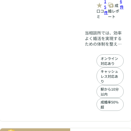
1
6
成
5
件
口コ
婚レポ
件
ミ
ート
当相談所では、効率
よく婚活を実現する
ための体制を整えて
おります。2024年度
には、交際開始から
オンライン
わずか31日や50日で
対応あり
成婚された会員様も
おり、短期間で「ご
キャッシュ
レス対応あ
成婚」に導く実績が
り
豊富です。「恋愛経
験がない」「婚活は
駅から10分
初めてで不安」——
以内
そんな方でも安心し
成婚率50%
てください。当相談
超
所では、ゼロからス
タートしてご成婚に
至った実績も多数あ
ります。オンライン