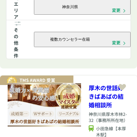
エ
神奈川県
リ
変更
ア
そ
の
複数カウンセラー在籍
他
変更
条
件
厚木の世話好
きばあばの結
婚相談所
神奈川県
厚木市林2-
32（事務所所在地）
小田急線【本厚
木駅】