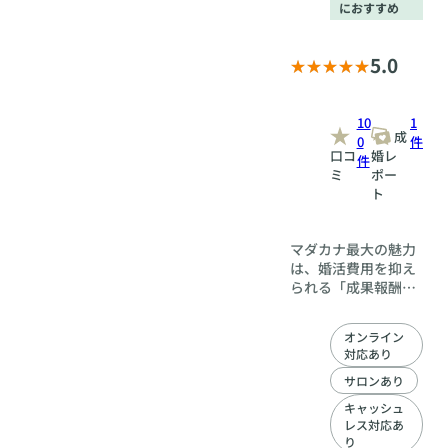
におすすめ
5.0
10
1
成
0
件
口コ
婚レ
件
ミ
ポー
ト
マダカナ最大の魅力
は、婚活費用を抑え
られる「成果報酬
型」の料金体系で
す。活動期間中のラ
オンライン
ンニングコストとな
対応あり
る月会費は一切かか
りません。このシス
サロンあり
テムは、お客様が経
キャッシュ
済的な負担や焦りを
レス対応あ
感じることなく、ご
り