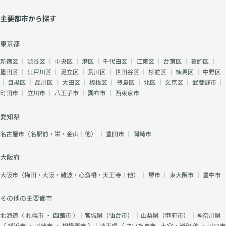
主要都市から探す
東京都
新宿区
｜
渋谷区
｜
中央区
｜
港区
｜
千代田区
｜
江東区
｜
台東区
｜
葛飾区
｜
墨田区
｜
江戸川区
｜
足立区
｜
荒川区
｜
世田谷区
｜
杉並区
｜
練馬区
｜
中野区
｜
目黒区
｜
品川区
｜
大田区
｜
板橋区
｜
豊島区
｜
北区
｜
文京区
｜
武蔵野市
｜
町田市
｜
立川市
｜
八王子市
｜
調布市
｜
西東京市
愛知県
名古屋市（名駅前・栄・金山｜他）
｜
豊田市
｜
岡崎市
大阪府
大阪市（梅田・大阪・難波・心斎橋・天王寺｜他）
｜
堺市
｜
東大阪市
｜
豊中市
その他の主要都市
北海道（
札幌市
・
函館市
）｜宮城県（
仙台市
） ｜山梨県（
甲府市
） ｜神奈川県
（
横浜市
・
川崎市
・
相模原市
）｜埼玉県（
さいたま市 - 大宮・浦和 他
・
川口市