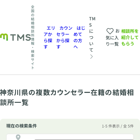
全
国
の
TM
結
婚
S
相
エリ
カウン
はじ
お
相談所を
に
談
アか
セラー
めて
所
紹介して
つ
気に入
情
ら探
から探
の方
もらう
い
報
り一覧
す
す
へ
・
て
検
索
サ
イ
ト
神奈川県の複数カウンセラー在籍の結婚相
談所一覧
現在の検索条件
1-5 件表示 / 全 5件