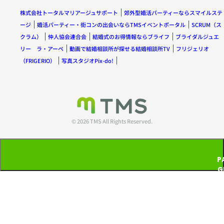
株式会社トータルマリアージュサポート
郊外型婚活パーティーならスマイルステ
ージ
婚活パーティー・街コンの出会いならTMSイベントポータル
SCRUM（ス
クラム）
仲人協会連合会
結婚式のお得情報ならブライフ
ブライダルジュエ
リー ラ・アーペ
動画で結婚相談所が探せる結婚相談所TV
フリジェリオ
（FRIGERIO）
写真スタジオPix-do!
© 2026 TMS All Rights Reserved.
P
G
T
P