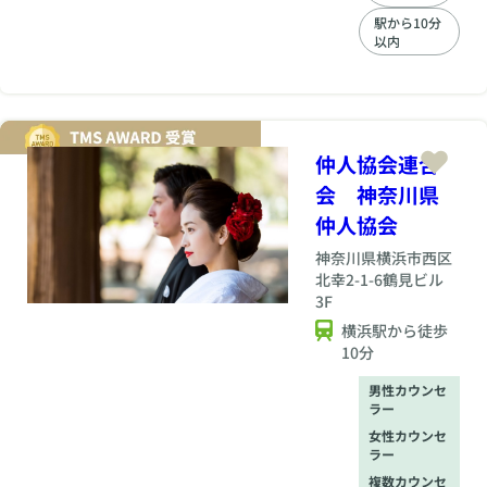
自身のペースで真剣
駅から10分
に婚活に集中できる
以内
よう設計されていま
す。 月会費がかから
ないことに加え、女
性の方は入会金も0
円となるプランをご
用意しています。こ
仲人協会連合
れにより、活動開始
会 神奈川県
時の初期費用を大幅
に抑えることができ
仲人協会
ます。 費用が発生す
神奈川県
横浜市西区
るのは、お見合いが
成立した際の調整費
北幸2-1-6鶴見ビル
（2,200円/回・税
3F
込）や、最終的にご
横浜駅から徒歩
成婚に至った際の成
10分
婚料（286,000円/税
込）が主となりま
男性カウンセ
す。成果が出るまで
ラー
大きな固定費用がか
女性カウンセ
からないため、安心
ラー
して活動を継続で
複数カウンセ
き、余った費用はデ