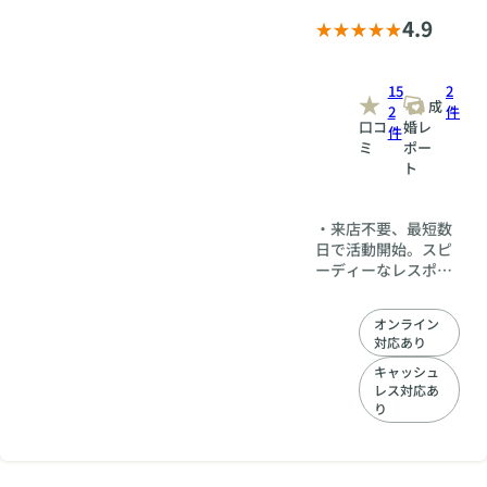
4.9
15
2
成
2
件
口コ
婚レ
件
ミ
ポー
ト
・来店不要、最短数
日で活動開始。スピ
ーディーなレスポン
スが好評。 ・「必要
な時に、必要なだ
オンライン
け。」専属コンシェ
対応あり
ルジュが付いて気軽
に婚活。 ・オンライ
キャッシュ
レス対応あ
ンでいつでも相談可
り
能。いつでもLINEで
お悩み相談。