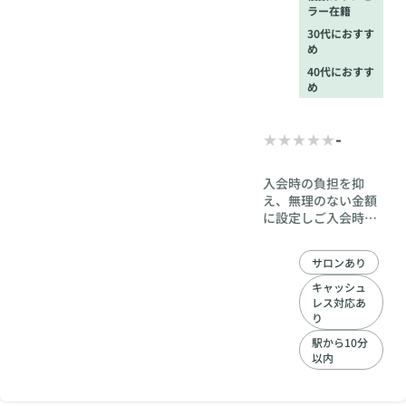
ラー在籍
ートや自己投資に活
用することが可能で
30代におすす
め
す。私たちは、費用
の心配よりも「ご成
40代におすす
婚」という結果にコ
め
ミットし、会員様の
やる気を最大限に活
-
かせる環境を提供し
ています。
入会時の負担を抑
え、無理のない金額
に設定しご入会時か
らご成婚まで親身に
なってサポートしま
サロンあり
す。
キャッシュ
レス対応あ
り
駅から10分
以内