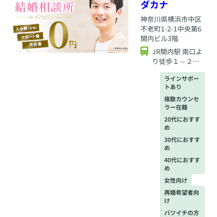
ダカナ
り添い続けます。 高
い成婚実績で、あな
神奈川県
横浜市中区
たの未来を確実にサ
不老町1-2-1中央第6
ポートします。 さら
関内ビル3階
に、私たちの信頼は
JR関内駅 南口よ
行政にも及んでいま
り徒歩１～２
す。 多くの婚活イベ
分。「モスバー
ントの企画・運営を
ラインサポー
任され、県議会から
ガー関内店」が
トあり
は社会問題対策のた
入っているビル
めの勉強会に招致さ
複数カウンセ
の3階になりま
ラー在籍
れ、講師を務めるな
す。
ど、社会的な信用も
20代におすす
厚い結婚相談所で
め
す。 まずは、無料相
30代におすす
談からお気軽にご連
め
絡ください！
40代におすす
め
女性向け
再婚希望者向
け
バツイチの方