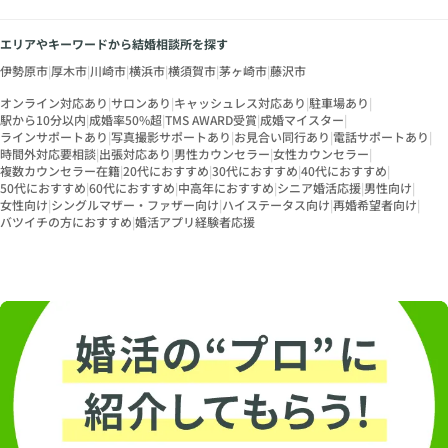
エリアやキーワードから結婚相談所を探す
伊勢原市
|
厚木市
|
川崎市
|
横浜市
|
横須賀市
|
茅ヶ崎市
|
藤沢市
オンライン対応あり
|
サロンあり
|
キャッシュレス対応あり
|
駐車場あり
|
駅から10分以内
|
成婚率50%超
|
TMS AWARD受賞
|
成婚マイスター
|
ラインサポートあり
|
写真撮影サポートあり
|
お見合い同行あり
|
電話サポートあり
|
時間外対応要相談
|
出張対応あり
|
男性カウンセラー
|
女性カウンセラー
|
複数カウンセラー在籍
|
20代におすすめ
|
30代におすすめ
|
40代におすすめ
|
50代におすすめ
|
60代におすすめ
|
中高年におすすめ
|
シニア婚活応援
|
男性向け
|
女性向け
|
シングルマザー・ファザー向け
|
ハイステータス向け
|
再婚希望者向け
|
バツイチの方におすすめ
|
婚活アプリ経験者応援