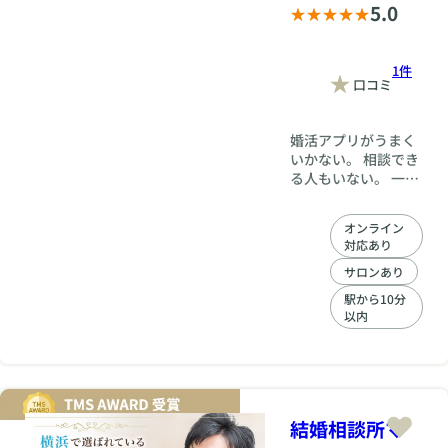
5.0
1件
口コミ
婚活アプリがうまく
いかない。 相談でき
る人もいない。 一歩
踏み出すのがこわく
て、不安ばかり… そ
オンライン
んな婚活に、ちょっ
対応あり
と疲れていません
か？ 私たちは警察出
サロンあり
身者が運営する、安
駅から10分
心・安全な結婚相談
以内
所です。 「世界に一
台」当センター限定
の「婚活AIもし犬診
断」、恋愛偏差値を
高める「LCIQ」を活
用しながら、24時間
結婚相談所マ
365日、あなたに寄