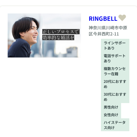
RINGBELL
神奈川県
川崎市中原
区今井西町2-11
ラインサポー
トあり
電話サポート
あり
複数カウンセ
ラー在籍
20代におすす
め
30代におすす
め
男性向け
女性向け
ハイステータ
ス向け