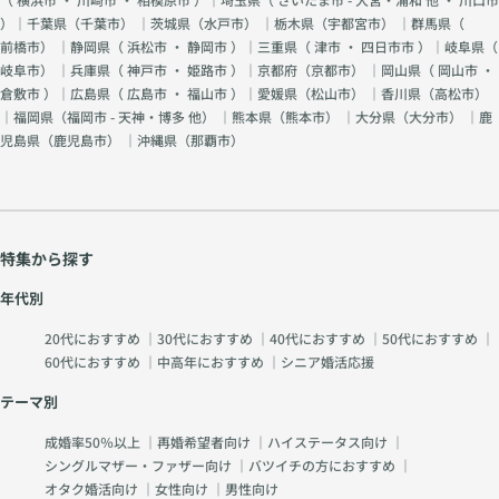
）｜千葉県（
千葉市
） ｜茨城県（
水戸市
） ｜栃木県（
宇都宮市
） ｜群馬県（
前橋市
） ｜静岡県（
浜松市
・
静岡市
）｜三重県（
津市
・
四日市市
）｜岐阜県（
岐阜市
） ｜兵庫県（
神戸市
・
姫路市
）｜京都府（
京都市
） ｜岡山県（
岡山市
・
倉敷市
）｜広島県（
広島市
・
福山市
）｜愛媛県（
松山市
） ｜香川県（
高松市
）
｜福岡県（
福岡市 - 天神・博多 他
） ｜熊本県（
熊本市
） ｜大分県（
大分市
） ｜鹿
児島県（
鹿児島市
） ｜沖縄県（
那覇市
）
特集から探す
年代別
20代におすすめ
｜
30代におすすめ
｜
40代におすすめ
｜
50代におすすめ
｜
60代におすすめ
｜
中高年におすすめ
｜
シニア婚活応援
テーマ別
成婚率50％以上
｜
再婚希望者向け
｜
ハイステータス向け
｜
シングルマザー・ファザー向け
｜
バツイチの方におすすめ
｜
オタク婚活向け
｜
女性向け
｜
男性向け