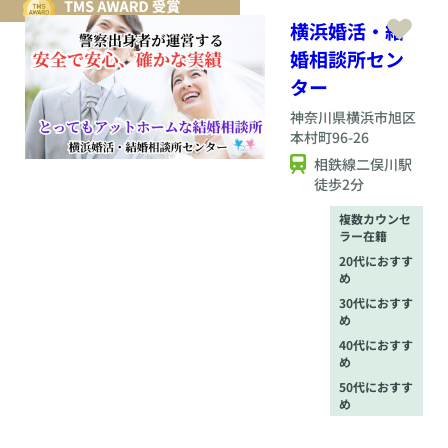
（ZOOM）、電話、
LINEでの相談にも対
横浜婚活・結
応しており、お仕事
婚相談所セン
が忙しい方や遠方に
お住まいの方でもス
ター
ムーズな婚活が叶い
神奈川県
横浜市旭区
ます。素敵な出会い
本村町96-26
が「厚木の世話好き
ばあばの結婚相談
相鉄線二俣川駅
所」にあります。次
徒歩2分
に幸せをつかむの
は、きっとあなたで
複数カウンセ
す。どうぞ一歩を踏
ラー在籍
み出してみて下さ
20代におすす
い。
め
30代におすす
め
40代におすす
め
50代におすす
め