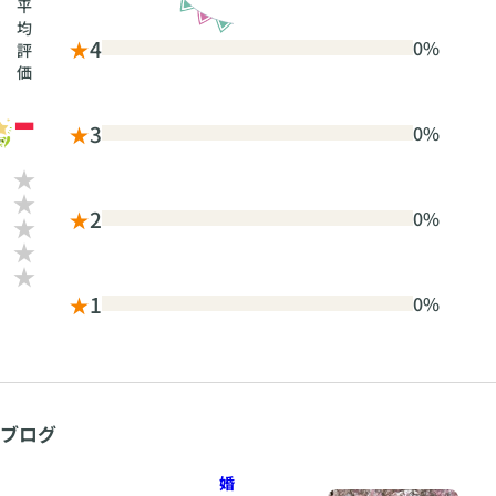
平
均
★
4
0%
評
価
-
★
3
0%
★
2
0%
★
1
0%
ブログ
婚