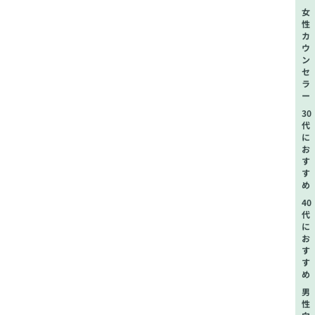
女
性
カ
ウ
ン
セ
ラ
ー
30
代
に
お
す
す
め
40
代
に
お
す
す
め
男
性