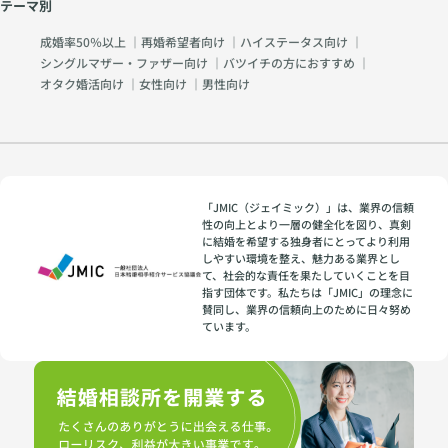
テーマ別
成婚率50％以上
｜
再婚希望者向け
｜
ハイステータス向け
｜
シングルマザー・ファザー向け
｜
バツイチの方におすすめ
｜
オタク婚活向け
｜
女性向け
｜
男性向け
「JMIC（ジェイミック）」は、業界の信頼
性の向上とより一層の健全化を図り、真剣
に結婚を希望する独身者にとってより利用
しやすい環境を整え、魅力ある業界とし
て、社会的な責任を果たしていくことを目
指す団体です。私たちは「JMIC」の理念に
賛同し、業界の信頼向上のために日々努め
ています。