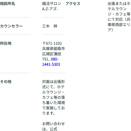
・
相談所名
婚活サロン
アクセス
出張またはホ
カ
A.Z-アズ-
テルラウン
フ
ジ・カフェ等
にて対応（兵
ェ
庫県西部エリ
等
カウンセラー
三木 梓
ア）
に
て
対
所在地
〒
671-1102
応
兵庫県
姫路市
（
広畑区蒲田
兵
TEL.
080-
庫
1441-5303
県
西
部
その他
対面は出張形
エ
式にて、ホテ
リ
ルラウンジ・
ア
カフェ等の落
ち着いた環境
）
で実施してお
ります。
お問い合わせ
は、公式