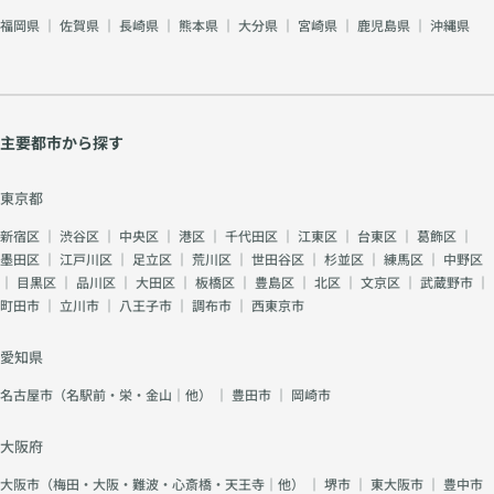
福岡県
｜
佐賀県
｜
長崎県
｜
熊本県
｜
大分県
｜
宮崎県
｜
鹿児島県
｜
沖縄県
主要都市から探す
東京都
新宿区
｜
渋谷区
｜
中央区
｜
港区
｜
千代田区
｜
江東区
｜
台東区
｜
葛飾区
｜
墨田区
｜
江戸川区
｜
足立区
｜
荒川区
｜
世田谷区
｜
杉並区
｜
練馬区
｜
中野区
｜
目黒区
｜
品川区
｜
大田区
｜
板橋区
｜
豊島区
｜
北区
｜
文京区
｜
武蔵野市
｜
町田市
｜
立川市
｜
八王子市
｜
調布市
｜
西東京市
愛知県
名古屋市（名駅前・栄・金山｜他）
｜
豊田市
｜
岡崎市
大阪府
大阪市（梅田・大阪・難波・心斎橋・天王寺｜他）
｜
堺市
｜
東大阪市
｜
豊中市