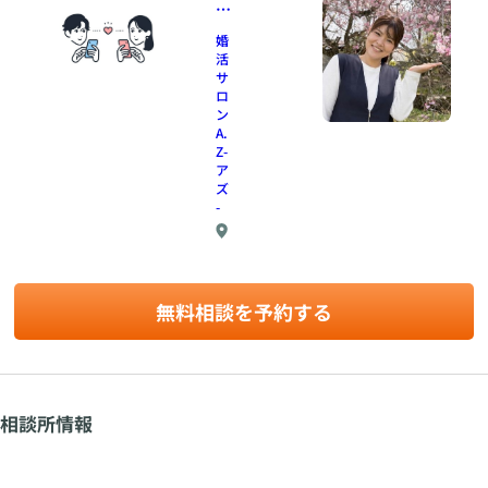
活
は
婚
「
活
正
サ
解
ロ
ン
探
A.
し
Z-
」
ア
に
ズ
な
-
っ
て
出
い
張
ま
ま
無料相談を予約する
た
せ
は
ん
ホ
か
テ
？
ル
ラ
相談所情報
ウ
ン
ジ