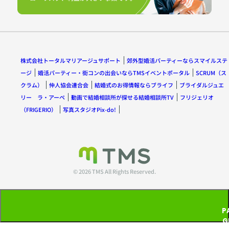
株式会社トータルマリアージュサポート
郊外型婚活パーティーならスマイルステ
ージ
婚活パーティー・街コンの出会いならTMSイベントポータル
SCRUM（ス
クラム）
仲人協会連合会
結婚式のお得情報ならブライフ
ブライダルジュエ
リー ラ・アーペ
動画で結婚相談所が探せる結婚相談所TV
フリジェリオ
（FRIGERIO）
写真スタジオPix-do!
© 2026 TMS All Rights Reserved.
P
G