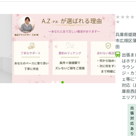
兵庫県姫
市広畑区
田
出張ま
はホテ
ラウン
ジ・カ
ェ等に
対応（
庫県西
エリア
出
張
対
応
あ
り