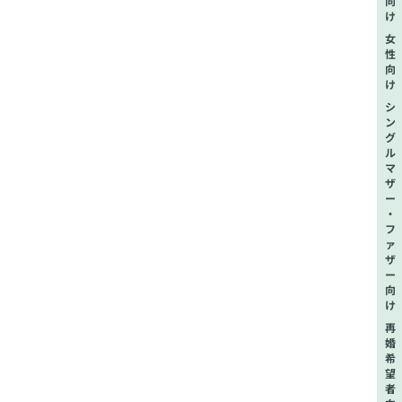
向
け
女
性
向
け
シ
ン
グ
ル
マ
ザ
ー
・
フ
ァ
ザ
ー
向
け
再
婚
希
望
者