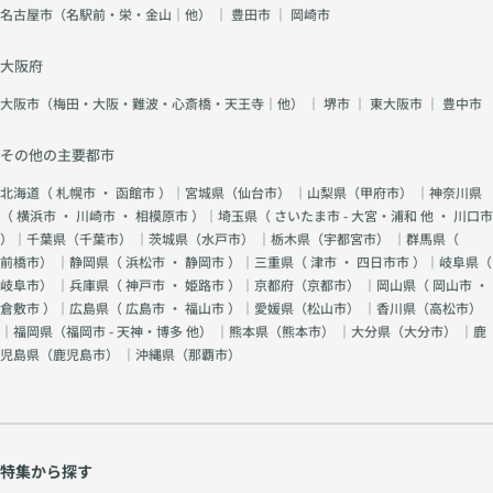
名古屋市（名駅前・栄・金山｜他）
｜
豊田市
｜
岡崎市
大阪府
大阪市（梅田・大阪・難波・心斎橋・天王寺｜他）
｜
堺市
｜
東大阪市
｜
豊中市
その他の主要都市
北海道（
札幌市
・
函館市
）｜宮城県（
仙台市
） ｜山梨県（
甲府市
） ｜神奈川県
（
横浜市
・
川崎市
・
相模原市
）｜埼玉県（
さいたま市 - 大宮・浦和 他
・
川口市
）｜千葉県（
千葉市
） ｜茨城県（
水戸市
） ｜栃木県（
宇都宮市
） ｜群馬県（
前橋市
） ｜静岡県（
浜松市
・
静岡市
）｜三重県（
津市
・
四日市市
）｜岐阜県（
岐阜市
） ｜兵庫県（
神戸市
・
姫路市
）｜京都府（
京都市
） ｜岡山県（
岡山市
・
倉敷市
）｜広島県（
広島市
・
福山市
）｜愛媛県（
松山市
） ｜香川県（
高松市
）
｜福岡県（
福岡市 - 天神・博多 他
） ｜熊本県（
熊本市
） ｜大分県（
大分市
） ｜鹿
児島県（
鹿児島市
） ｜沖縄県（
那覇市
）
特集から探す