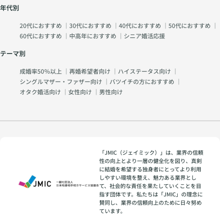
年代別
20代におすすめ
｜
30代におすすめ
｜
40代におすすめ
｜
50代におすすめ
｜
60代におすすめ
｜
中高年におすすめ
｜
シニア婚活応援
テーマ別
成婚率50％以上
｜
再婚希望者向け
｜
ハイステータス向け
｜
シングルマザー・ファザー向け
｜
バツイチの方におすすめ
｜
オタク婚活向け
｜
女性向け
｜
男性向け
「JMIC（ジェイミック）」は、業界の信頼
性の向上とより一層の健全化を図り、真剣
に結婚を希望する独身者にとってより利用
しやすい環境を整え、魅力ある業界とし
て、社会的な責任を果たしていくことを目
指す団体です。私たちは「JMIC」の理念に
賛同し、業界の信頼向上のために日々努め
ています。