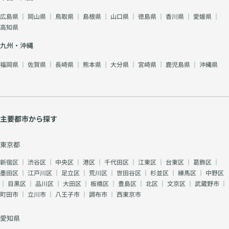
広島県
｜
岡山県
｜
鳥取県
｜
島根県
｜
山口県
｜
徳島県
｜
香川県
｜
愛媛県
｜
高知県
九州・沖縄
福岡県
｜
佐賀県
｜
長崎県
｜
熊本県
｜
大分県
｜
宮崎県
｜
鹿児島県
｜
沖縄県
主要都市から探す
東京都
新宿区
｜
渋谷区
｜
中央区
｜
港区
｜
千代田区
｜
江東区
｜
台東区
｜
葛飾区
｜
墨田区
｜
江戸川区
｜
足立区
｜
荒川区
｜
世田谷区
｜
杉並区
｜
練馬区
｜
中野区
｜
目黒区
｜
品川区
｜
大田区
｜
板橋区
｜
豊島区
｜
北区
｜
文京区
｜
武蔵野市
｜
町田市
｜
立川市
｜
八王子市
｜
調布市
｜
西東京市
愛知県