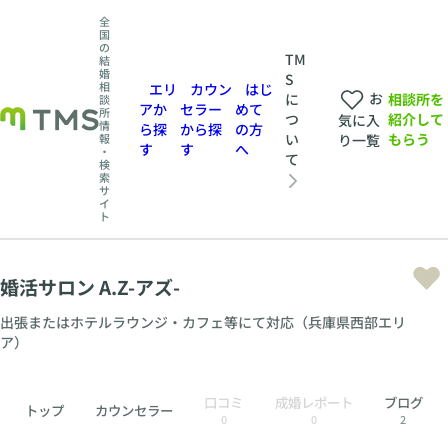
全
国
の
TM
結
婚
S
相
エリ
カウン
はじ
お
相談所を
に
談
アか
セラー
めて
所
紹介して
つ
気に入
情
ら探
から探
の方
もらう
い
報
り一覧
す
す
へ
・
て
検
索
サ
イ
ト
婚活サロン A.Z-アズ-
出張またはホテルラウンジ・カフェ等にて対応（兵庫県西部エリ
ア）
口コミ
成婚レポート
ブログ
トップ
カウンセラー
0
0
2