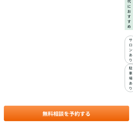
代
に
お
す
す
め
サ
ロ
ン
あ
り
駐
車
場
あ
り
無料相談を予約する