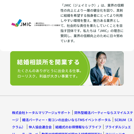
「JMIC（ジェイミック）」は、業界の信頼
性の向上とより一層の健全化を図り、真剣
に結婚を希望する独身者にとってより利用
しやすい環境を整え、魅力ある業界とし
て、社会的な責任を果たしていくことを目
指す団体です。私たちは「JMIC」の理念に
賛同し、業界の信頼向上のために日々努め
ています。
株式会社トータルマリアージュサポート
郊外型婚活パーティーならスマイルステ
ージ
婚活パーティー・街コンの出会いならTMSイベントポータル
SCRUM（ス
クラム）
仲人協会連合会
結婚式のお得情報ならブライフ
ブライダルジュエ