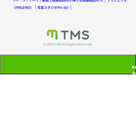
リー ラ・アーペ
動画で結婚相談所が探せる結婚相談所TV
フリジェリオ
（FRIGERIO）
写真スタジオPix-do!
© 2026 TMS All Rights Reserved.
P
G
T
P