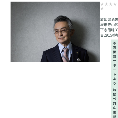
愛知県名
屋市守山
下志段味3
目2915番
写
真
撮
影
サ
ポ
ー
ト
あ
り
時
間
外
対
応
要
相