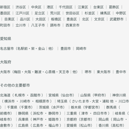
新宿区
｜
渋谷区
｜
中央区
｜
港区
｜
千代田区
｜
江東区
｜
台東区
｜
葛飾区
｜
墨田区
｜
江戸川区
｜
足立区
｜
荒川区
｜
世田谷区
｜
杉並区
｜
練馬区
｜
中野区
｜
目黒区
｜
品川区
｜
大田区
｜
板橋区
｜
豊島区
｜
北区
｜
文京区
｜
武蔵野市
｜
町田市
｜
立川市
｜
八王子市
｜
調布市
｜
西東京市
愛知県
名古屋市（名駅前・栄・金山｜他）
｜
豊田市
｜
岡崎市
大阪府
大阪市（梅田・大阪・難波・心斎橋・天王寺｜他）
｜
堺市
｜
東大阪市
｜
豊中市
その他の主要都市
北海道（
札幌市
・
函館市
）｜宮城県（
仙台市
） ｜山梨県（
甲府市
） ｜神奈川県
（
横浜市
・
川崎市
・
相模原市
）｜埼玉県（
さいたま市 - 大宮・浦和 他
・
川口市
）｜千葉県（
千葉市
） ｜茨城県（
水戸市
） ｜栃木県（
宇都宮市
） ｜群馬県（
前橋市
） ｜静岡県（
浜松市
・
静岡市
）｜三重県（
津市
・
四日市市
）｜岐阜県（
岐阜市
） ｜兵庫県（
神戸市
・
姫路市
）｜京都府（
京都市
） ｜岡山県（
岡山市
・
倉敷市
）｜広島県（
広島市
・
福山市
）｜愛媛県（
松山市
） ｜香川県（
高松市
）