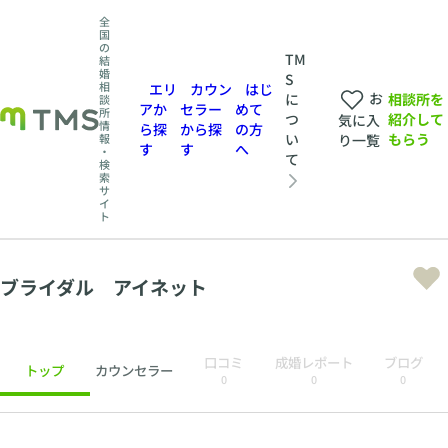
全
国
の
TM
結
婚
S
相
エリ
カウン
はじ
お
相談所を
に
談
アか
セラー
めて
所
紹介して
つ
気に入
情
ら探
から探
の方
もらう
い
報
り一覧
す
す
へ
・
て
検
索
サ
イ
ト
ブライダル アイネット
口コミ
成婚レポート
ブログ
トップ
カウンセラー
0
0
0