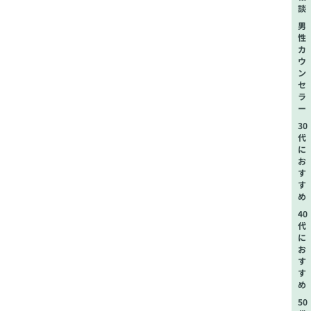
談
男
性
カ
ウ
ン
セ
ラ
ー
30
代
に
お
す
す
め
40
代
に
お
す
す
め
50