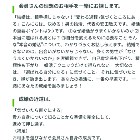
会員さんの理想のお相手を一緒にお探します。
「結婚は、相手探しじゃない！“変わる過程 /気づくところにあ
る」こんにちは。決める！男の婚活、代表の安田敏夫です。 婚活
の重要ポイントは3つです。 ①なぜ婚活がうまくいかないのか ②
本当に選ばれる男とは？ ③自分を変えるために必要なこと そん
な"本音の婚活"について、わかりづらくお話し伝えます。 結婚で
きないのは、出会いがないからじゃない。 多くの男性が「なぜ
うまくいかないのか」を客観視できず、 自己肯定感も下がり、積
極性も下がり。 婚活テクニックだけで得られない。 大切なの
は、「選ばれる自分になる」に気づくこと。 それに気づいたと
き、縁が動き出します。 あなたの婚活に、一番の早道です。 一
緒にあなたの成婚を掴みましょう！
成婚の近道は、
「気づいたら直ぐにする」
貴方自身について知ることから準備を完全にして、
進めて押し通す。
（補足）
お相手を選びながら会員さん自身の成長です。