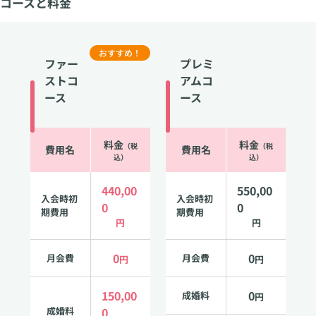
コースと料金
おすすめ！
ファー
プレミ
ストコ
アムコ
ース
ース
料金
料金
（税
（税
費用名
費用名
込）
込）
440,00
550,00
入会時初
入会時初
0
0
期費用
期費用
円
円
0
0
月会費
月会費
円
円
150,00
0
成婚料
円
成婚料
0