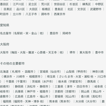
墨田区
｜
江戸川区
｜
足立区
｜
荒川区
｜
世田谷区
｜
杉並区
｜
練馬区
｜
中野区
｜
目黒区
｜
品川区
｜
大田区
｜
板橋区
｜
豊島区
｜
北区
｜
文京区
｜
武蔵野市
｜
町田市
｜
立川市
｜
八王子市
｜
調布市
｜
西東京市
愛知県
名古屋市（名駅前・栄・金山｜他）
｜
豊田市
｜
岡崎市
大阪府
大阪市（梅田・大阪・難波・心斎橋・天王寺｜他）
｜
堺市
｜
東大阪市
｜
豊中市
その他の主要都市
北海道（
札幌市
・
函館市
）｜宮城県（
仙台市
） ｜山梨県（
甲府市
） ｜神奈川県
（
横浜市
・
川崎市
・
相模原市
）｜埼玉県（
さいたま市 - 大宮・浦和 他
・
川口市
）｜千葉県（
千葉市
） ｜茨城県（
水戸市
） ｜栃木県（
宇都宮市
） ｜群馬県（
前橋市
） ｜静岡県（
浜松市
・
静岡市
）｜三重県（
津市
・
四日市市
）｜岐阜県（
岐阜市
） ｜兵庫県（
神戸市
・
姫路市
）｜京都府（
京都市
） ｜岡山県（
岡山市
・
倉敷市
）｜広島県（
広島市
・
福山市
）｜愛媛県（
松山市
） ｜香川県（
高松市
）
｜福岡県（
福岡市 - 天神・博多 他
） ｜熊本県（
熊本市
） ｜大分県（
大分市
） ｜鹿