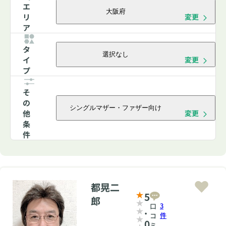
エ
大阪府
リ
変更
ア
タ
選択なし
イ
変更
プ
そ
の
シングルマザー・ファザー向け
他
変更
条
件
都晃二
5
郎
3
口
.
件
コ
0
ミ