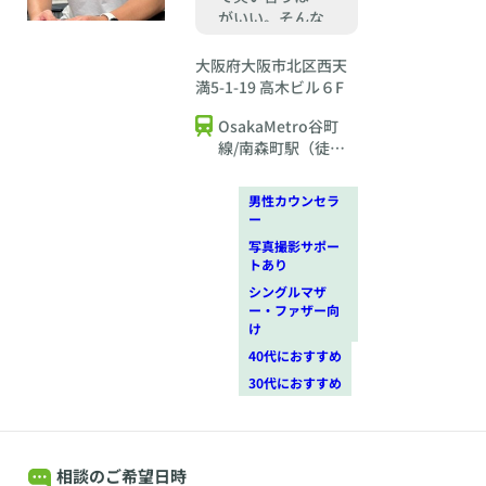
がいい。そんな
結婚相手を一緒
に見つけましょ
大阪府大阪市北区西天
う♪
満5-1-19 高木ビル６F
OsakaMetro谷町
線/南森町駅（徒歩2
分）・JR東西線/大
阪天満宮駅（徒歩3
男性カウンセラ
分）
ー
写真撮影サポー
トあり
シングルマザ
ー・ファザー向
け
40代におすすめ
30代におすすめ
相談のご希望日時