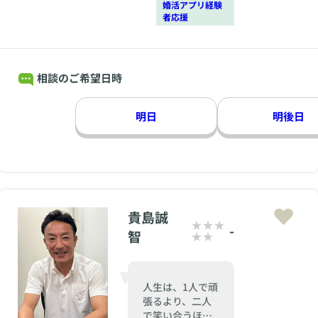
婚活アプリ経験
者応援
相談のご希望日時
明日
明後日
貴島誠
-
智
人生は、1人で頑
張るより、二人
で笑い合うほう