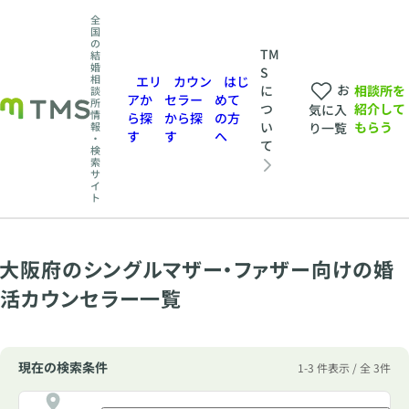
全
国
の
TM
結
婚
S
相
エリ
カウン
はじ
お
相談所を
に
談
アか
セラー
めて
所
紹介して
つ
気に入
情
ら探
から探
の方
もらう
い
報
り一覧
す
す
へ
・
て
検
索
サ
イ
ト
大阪府のシングルマザー・ファザー向けの婚
活カウンセラー一覧
現在の検索条件
1-3 件表示 / 全 3件