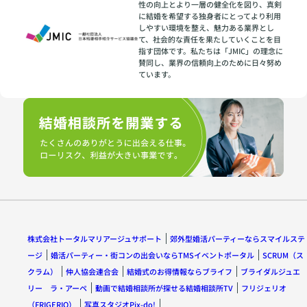
性の向上とより一層の健全化を図り、真剣
に結婚を希望する独身者にとってより利用
しやすい環境を整え、魅力ある業界とし
て、社会的な責任を果たしていくことを目
指す団体です。私たちは「JMIC」の理念に
賛同し、業界の信頼向上のために日々努め
ています。
株式会社トータルマリアージュサポート
郊外型婚活パーティーならスマイルステ
ージ
婚活パーティー・街コンの出会いならTMSイベントポータル
SCRUM（ス
クラム）
仲人協会連合会
結婚式のお得情報ならブライフ
ブライダルジュエ
リー ラ・アーペ
動画で結婚相談所が探せる結婚相談所TV
フリジェリオ
（FRIGERIO）
写真スタジオPix-do!