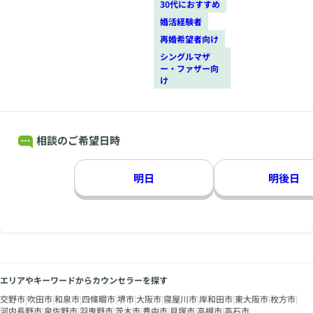
30代におすすめ
婚活経験者
再婚希望者向け
シングルマザ
ー・ファザー向
け
相談のご希望日時
明日
明後日
エリアやキーワードからカウンセラーを探す
交野市
|
吹田市
|
和泉市
|
四條畷市
|
堺市
|
大阪市
|
寝屋川市
|
岸和田市
|
東大阪市
|
枚方市
|
河内長野市
|
泉佐野市
|
羽曳野市
|
茨木市
|
豊中市
|
貝塚市
|
高槻市
|
高石市