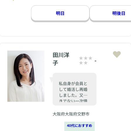
明日
明後日
田川洋
-
子
私自身が会員と
して婚活し再婚
しました。又聞
きでない一次情
報で信頼の結婚
をご一緒しま
大阪府大阪府交野市
す。
40代におすすめ