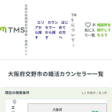
全
国
の
TM
結
婚
S
相
エリ
カウン
はじ
お
相談所を
に
談
アか
セラー
めて
所
紹介して
つ
気に入
情
ら探
から探
の方
もらう
い
報
り一覧
す
す
へ
・
て
検
索
サ
イ
ト
大阪府交野市の婚活カウンセラー一覧
現在の検索条件
1-1 件表示 / 全 1件
エ
大阪府