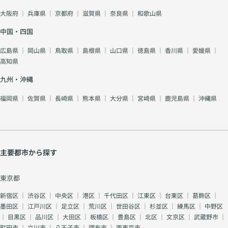
大阪府
｜
兵庫県
｜
京都府
｜
滋賀県
｜
奈良県
｜
和歌山県
中国・四国
広島県
｜
岡山県
｜
鳥取県
｜
島根県
｜
山口県
｜
徳島県
｜
香川県
｜
愛媛県
｜
高知県
九州・沖縄
福岡県
｜
佐賀県
｜
長崎県
｜
熊本県
｜
大分県
｜
宮崎県
｜
鹿児島県
｜
沖縄県
主要都市から探す
東京都
新宿区
｜
渋谷区
｜
中央区
｜
港区
｜
千代田区
｜
江東区
｜
台東区
｜
葛飾区
｜
墨田区
｜
江戸川区
｜
足立区
｜
荒川区
｜
世田谷区
｜
杉並区
｜
練馬区
｜
中野区
｜
目黒区
｜
品川区
｜
大田区
｜
板橋区
｜
豊島区
｜
北区
｜
文京区
｜
武蔵野市
｜
町田市
｜
立川市
｜
八王子市
｜
調布市
｜
西東京市