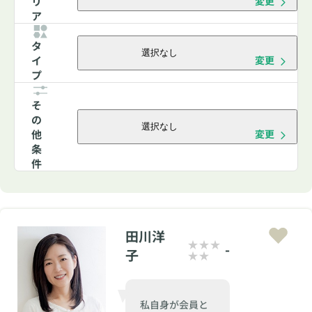
リ
変更
ア
タ
選択なし
イ
変更
プ
そ
の
選択なし
他
変更
条
件
田川洋
-
子
私自身が会員と