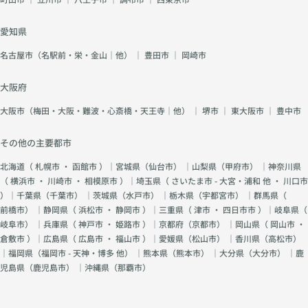
愛知県
名古屋市（名駅前・栄・金山｜他）
｜
豊田市
｜
岡崎市
大阪府
大阪市（梅田・大阪・難波・心斎橋・天王寺｜他）
｜
堺市
｜
東大阪市
｜
豊中市
その他の主要都市
北海道（
札幌市
・
函館市
）｜宮城県（
仙台市
） ｜山梨県（
甲府市
） ｜神奈川県
（
横浜市
・
川崎市
・
相模原市
）｜埼玉県（
さいたま市 - 大宮・浦和 他
・
川口市
）｜千葉県（
千葉市
） ｜茨城県（
水戸市
） ｜栃木県（
宇都宮市
） ｜群馬県（
前橋市
） ｜静岡県（
浜松市
・
静岡市
）｜三重県（
津市
・
四日市市
）｜岐阜県（
岐阜市
） ｜兵庫県（
神戸市
・
姫路市
）｜京都府（
京都市
） ｜岡山県（
岡山市
・
倉敷市
）｜広島県（
広島市
・
福山市
）｜愛媛県（
松山市
） ｜香川県（
高松市
）
｜福岡県（
福岡市 - 天神・博多 他
） ｜熊本県（
熊本市
） ｜大分県（
大分市
） ｜鹿
児島県（
鹿児島市
） ｜沖縄県（
那覇市
）