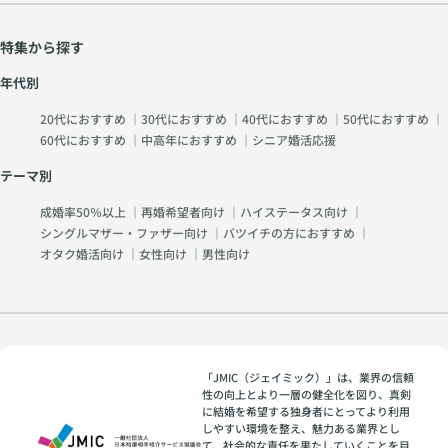
特集から探す
年代別
20代におすすめ
｜
30代におすすめ
｜
40代におすすめ
｜
50代におすすめ
｜
60代におすすめ
｜
中高年におすすめ
｜
シニア婚活応援
テーマ別
成婚率50％以上
｜
再婚希望者向け
｜
ハイステータス向け
｜
シングルマザー・ファザー向け
｜
バツイチの方におすすめ
｜
オタク婚活向け
｜
女性向け
｜
男性向け
「JMIC（ジェイミック）」は、業界の信頼
性の向上とより一層の健全化を図り、真剣
に結婚を希望する独身者にとってより利用
しやすい環境を整え、魅力ある業界とし
て、社会的な責任を果たしていくことを目