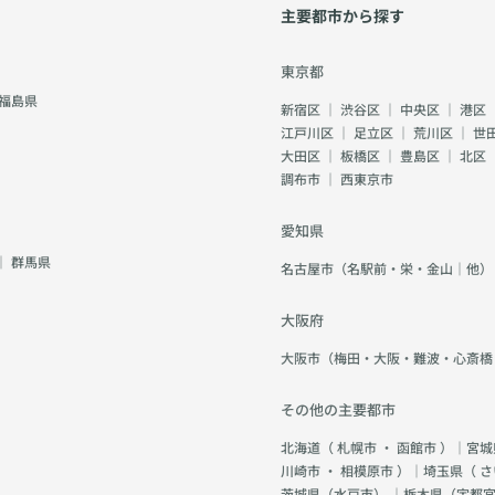
主要都市から探す
東京都
福島県
新宿区
｜
渋谷区
｜
中央区
｜
港区
江戸川区
｜
足立区
｜
荒川区
｜
世
大田区
｜
板橋区
｜
豊島区
｜
北区
調布市
｜
西東京市
愛知県
｜
群馬県
名古屋市（名駅前・栄・金山｜他）
大阪府
大阪市（梅田・大阪・難波・心斎橋
その他の主要都市
北海道（
札幌市
・
函館市
）｜宮城
川崎市
・
相模原市
）｜埼玉県（
さ
茨城県（
水戸市
） ｜栃木県（
宇都