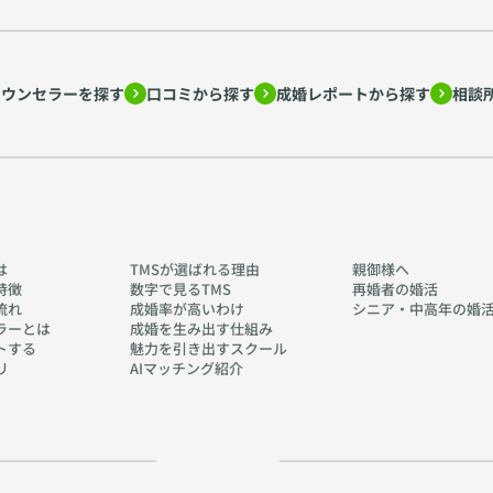
カウンセラーを探す
口コミから探す
成婚レポートから探す
相談
は
TMSが選ばれる理由
親御様へ
特徴
数字で見るTMS
再婚者の婚活
流れ
成婚率が高いわけ
シニア・中高年の婚
ラーとは
成婚を生み出す仕組み
トする
魅力を引き出すスクール
リ
AIマッチング紹介