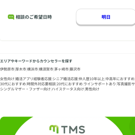
相談のご希望日時
明日
エリアやキーワードからカウンセラーを探す
伊勢原市
|
厚木市
|
横浜市
|
横須賀市
|
茅ヶ崎市
|
藤沢市
女性向け
|
婚活アプリ経験者応援
|
シニア婚活応援
|
仲人歴10年以上
|
中高年におすすめ
30代におすすめ
|
時間外対応要相談
|
20代におすすめ
|
ラインサポートあり
|
写真撮影サ
シングルマザー・ファザー向け
|
ハイステータス向け
|
男性向け