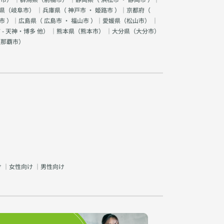
県（
岐阜市
） ｜兵庫県（
神戸市
・
姫路市
）｜京都府（
市
）｜広島県（
広島市
・
福山市
）｜愛媛県（
松山市
） ｜
 - 天神・博多 他
） ｜熊本県（
熊本市
） ｜大分県（
大分市
）
（
那覇市
）
け
｜
女性向け
｜
男性向け