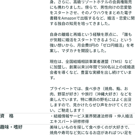
身。さらに、高級リゾートホテルの会員権販売
にも携わりました。傍らで、男性向けの恋愛塾
をスタートさせ、そのノウハウをまとめた電子
書籍をAmazonで出版するなど、婚活・恋愛に関
する独自の知見を培ってきました。
自身の離婚と再婚という経験を原点に、「誰も
が気軽に婚活をスタートできるように」という
強い想いから、月会費0円の「ゼロ円婚活」を考
案し、マダカナを開設しました。
現在は、全国結婚相談事業者連盟（TMS）など
に加盟し、創業以来10年間で500名以上の成婚退
会者を導くなど、豊富な実績を出し続けていま
す。
プライベートでは、食べ歩き（焼鳥、鮨、お
肉、野菜が好き）や旅行（沖縄大好き）などを
楽しんでいます。特に横浜の野毛にはよく出没
しますので、見かけたらぜひ声をかけてくださ
い。ご馳走します！
資 格
・結婚情報サービス業界関連法修得 ・仲人婚活
エキスパート研修修得
趣味・嗜好
美味しいものを探して食べ歩くのが大好きで、
焼鳥や寿司など気になるお店があればつい足を