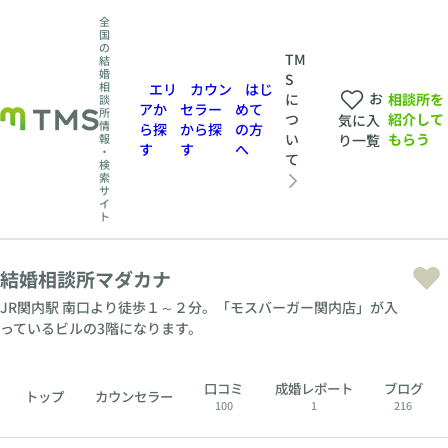
全
国
の
TM
結
婚
S
相
エリ
カウン
はじ
お
相談所を
に
談
アか
セラー
めて
所
紹介して
つ
気に入
情
ら探
から探
の方
もらう
い
報
り一覧
す
す
へ
・
て
検
索
サ
イ
ト
結婚相談所マダカナ
JR関内駅 南口より徒歩１～２分。「モスバーガー関内店」が入
っているビルの3階になります。
口コミ
成婚レポート
ブログ
トップ
カウンセラー
100
1
216