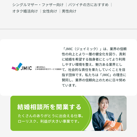
シングルマザー・ファザー向け
｜
バツイチの方におすすめ
｜
オタク婚活向け
｜
女性向け
｜
男性向け
「JMIC（ジェイミック）」は、業界の信頼
性の向上とより一層の健全化を図り、真剣
に結婚を希望する独身者にとってより利用
しやすい環境を整え、魅力ある業界とし
て、社会的な責任を果たしていくことを目
指す団体です。私たちは「JMIC」の理念に
賛同し、業界の信頼向上のために日々努め
ています。