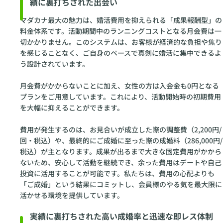
績に裏打ちされた出会い
マダカナ最大の魅力は、婚活費用を抑えられる「成果報酬型」の
料金体系です。活動期間中のランニングコストとなる月会費は一
切かかりません。このシステムは、お客様が経済的な負担や焦り
を感じることなく、ご自身のペースで真剣に婚活に集中できるよ
う設計されています。
月会費がかからないことに加え、女性の方は入会金も0円となる
プランをご用意しています。これにより、活動開始時の初期費用
を大幅に抑えることができます。
費用が発生するのは、お見合いが成立した際の調整費（2,200円/
回・税込）や、最終的にご成婚に至った際の成婚料（286,000円/
税込）が主となります。成果が出るまで大きな固定費用がかから
ないため、安心して活動を継続でき、余った費用はデートや自己
投資に活用することが可能です。私たちは、費用の心配よりも
「ご成婚」という結果にコミットし、会員様のやる気を最大限に
活かせる環境を提供しています。
実績に裏打ちされた高い成婚率と迅速な即レス体制