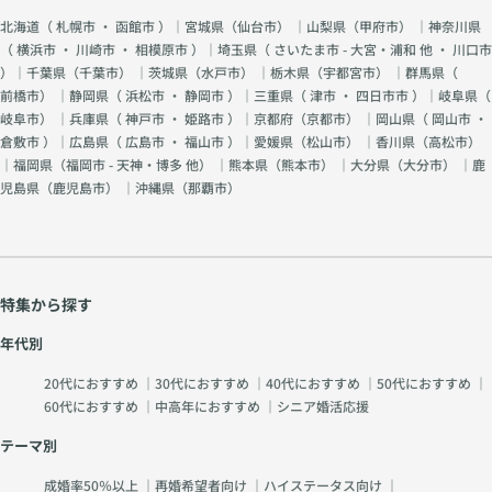
北海道（
札幌市
・
函館市
）｜宮城県（
仙台市
） ｜山梨県（
甲府市
） ｜神奈川県
（
横浜市
・
川崎市
・
相模原市
）｜埼玉県（
さいたま市 - 大宮・浦和 他
・
川口市
）｜千葉県（
千葉市
） ｜茨城県（
水戸市
） ｜栃木県（
宇都宮市
） ｜群馬県（
前橋市
） ｜静岡県（
浜松市
・
静岡市
）｜三重県（
津市
・
四日市市
）｜岐阜県（
岐阜市
） ｜兵庫県（
神戸市
・
姫路市
）｜京都府（
京都市
） ｜岡山県（
岡山市
・
倉敷市
）｜広島県（
広島市
・
福山市
）｜愛媛県（
松山市
） ｜香川県（
高松市
）
｜福岡県（
福岡市 - 天神・博多 他
） ｜熊本県（
熊本市
） ｜大分県（
大分市
） ｜鹿
児島県（
鹿児島市
） ｜沖縄県（
那覇市
）
特集から探す
年代別
20代におすすめ
｜
30代におすすめ
｜
40代におすすめ
｜
50代におすすめ
｜
60代におすすめ
｜
中高年におすすめ
｜
シニア婚活応援
テーマ別
成婚率50％以上
｜
再婚希望者向け
｜
ハイステータス向け
｜