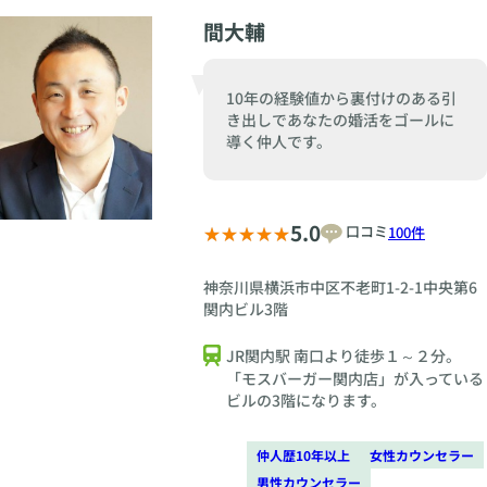
間大輔
10年の経験値から裏付けのある引
き出しであなたの婚活をゴールに
導く仲人です。
5.0
口コミ
100件
神奈川県横浜市中区不老町1-2-1中央第6
関内ビル3階
JR関内駅 南口より徒歩１～２分。
「モスバーガー関内店」が入っている
ビルの3階になります。
仲人歴10年以上
女性カウンセラー
男性カウンセラー