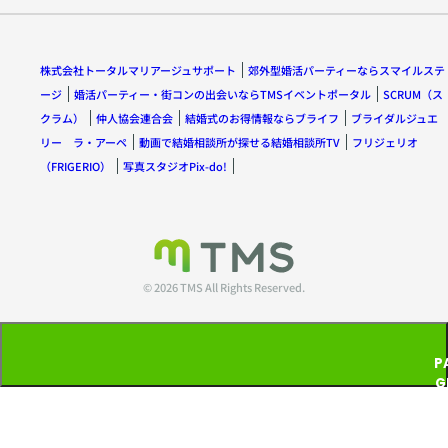
株式会社トータルマリアージュサポート
郊外型婚活パーティーならスマイルステ
ージ
婚活パーティー・街コンの出会いならTMSイベントポータル
SCRUM（ス
クラム）
仲人協会連合会
結婚式のお得情報ならブライフ
ブライダルジュエ
リー ラ・アーペ
動画で結婚相談所が探せる結婚相談所TV
フリジェリオ
（FRIGERIO）
写真スタジオPix-do!
© 2026 TMS All Rights Reserved.
P
G
T
P