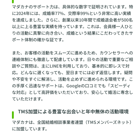
マダカナのサポート力は、具体的な数字で証明されています。特
に2024年には、成婚率77%、交際率99%という非常に高い実績
を達成しました。さらに、創業以来10年間で成婚退会者が500名
以上に上る豊富な実績を持っています。これは、会員様一人ひと
りの活動に真摯に向き合い、成婚という結果にこだわってきたサ
ポート体制の確かな証です。
また、お客様の活動をスムーズに進めるため、カウンセラーへの
連絡体制にも徹底して配慮しています。日々の活動で重要なご相
談やご質問は、主にLINEを利用しており、基本的に即レスで対
応。どんなに遅くなっても、翌日までには必ず返信します。疑問
や不安をすぐに解消し、活動を止めずに進められる環境です。こ
の手厚く迅速なサポートは、Googleの口コミでも「スピーディ
な対応」として高評価をいただいており、安心して婚活に専念し
ていただけます。
TMS加盟による豊富な出会いと年中無休の活動環境
マダカナは、全国結婚相談事業者連盟（TMSメンバーズネット）
に加盟しています。