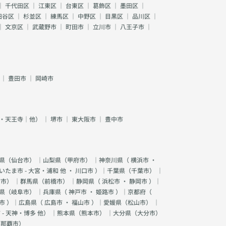
｜
千代田区
｜
江東区
｜
台東区
｜
葛飾区
｜
墨田区
｜
田谷区
｜
杉並区
｜
練馬区
｜
中野区
｜
目黒区
｜
品川区
｜
｜
文京区
｜
武蔵野市
｜
町田市
｜
立川市
｜
八王子市
｜
｜
豊田市
｜
岡崎市
・天王寺｜他）
｜
堺市
｜
東大阪市
｜
豊中市
県（
仙台市
） ｜山梨県（
甲府市
） ｜神奈川県（
横浜市
・
いたま市 - 大宮・浦和 他
・
川口市
）｜千葉県（
千葉市
） ｜
宮市
） ｜群馬県（
前橋市
） ｜静岡県（
浜松市
・
静岡市
）｜
県（
岐阜市
） ｜兵庫県（
神戸市
・
姫路市
）｜京都府（
市
）｜広島県（
広島市
・
福山市
）｜愛媛県（
松山市
） ｜
 - 天神・博多 他
） ｜熊本県（
熊本市
） ｜大分県（
大分市
）
（
那覇市
）