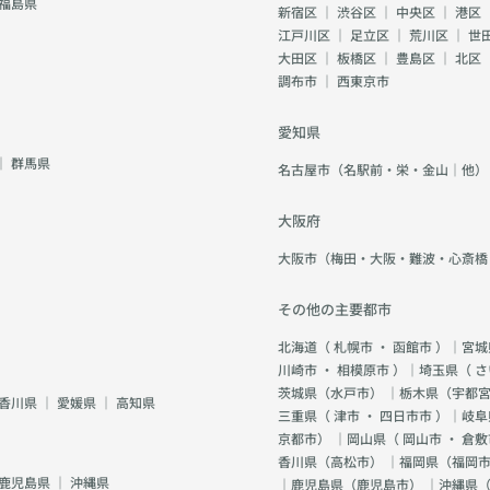
福島県
新宿区
｜
渋谷区
｜
中央区
｜
港区
江戸川区
｜
足立区
｜
荒川区
｜
世
大田区
｜
板橋区
｜
豊島区
｜
北区
調布市
｜
西東京市
愛知県
｜
群馬県
名古屋市（名駅前・栄・金山｜他）
大阪府
大阪市（梅田・大阪・難波・心斎橋
その他の主要都市
北海道（
札幌市
・
函館市
）｜宮城
川崎市
・
相模原市
）｜埼玉県（
さ
茨城県（
水戸市
） ｜栃木県（
宇都
香川県
｜
愛媛県
｜
高知県
三重県（
津市
・
四日市市
）｜岐阜
京都市
） ｜岡山県（
岡山市
・
倉敷
香川県（
高松市
） ｜福岡県（
福岡市
鹿児島県
｜
沖縄県
｜鹿児島県（
鹿児島市
） ｜沖縄県