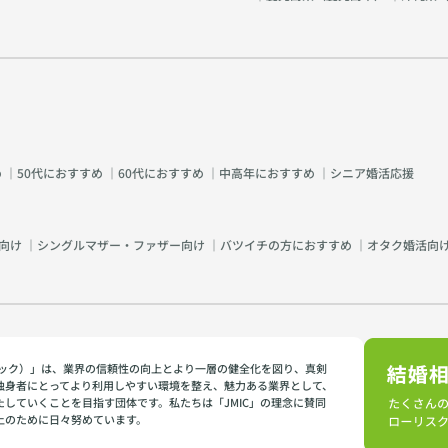
め
｜
50代におすすめ
｜
60代におすすめ
｜
中高年におすすめ
｜
シニア婚活応援
向け
｜
シングルマザー・ファザー向け
｜
バツイチの方におすすめ
｜
オタク婚活向
イミック）」は、業界の信頼性の向上とより一層の健全化を図り、真剣
独身者にとってより利用しやすい環境を整え、魅力ある業界として、
たしていくことを目指す団体です。私たちは「JMIC」の理念に賛同
上のために日々努めています。