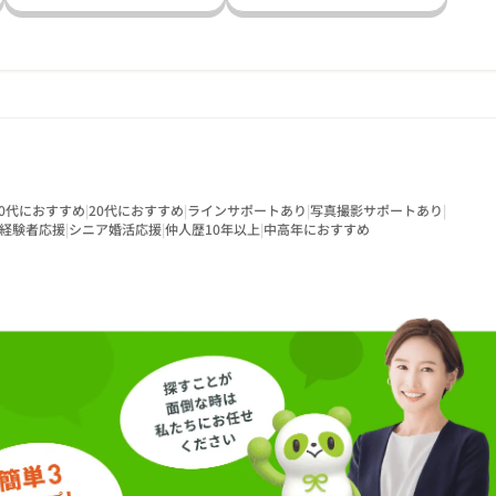
30代におすすめ
|
20代におすすめ
|
ラインサポートあり
|
写真撮影サポートあり
|
経験者応援
|
シニア婚活応援
|
仲人歴10年以上
|
中高年におすすめ