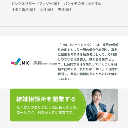
シングルマザー・ファザー向け
｜
バツイチの方におすすめ
｜
オタク婚活向け
｜
女性向け
｜
男性向け
「JMIC（ジェイミック）」は、業界の信頼
性の向上とより一層の健全化を図り、真剣
に結婚を希望する独身者にとってより利用
しやすい環境を整え、魅力ある業界とし
て、社会的な責任を果たしていくことを目
指す団体です。私たちは「JMIC」の理念に
賛同し、業界の信頼向上のために日々努め
ています。