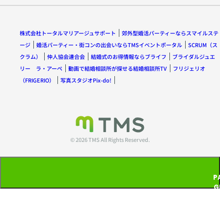
株式会社トータルマリアージュサポート
郊外型婚活パーティーならスマイルステ
ージ
婚活パーティー・街コンの出会いならTMSイベントポータル
SCRUM（ス
クラム）
仲人協会連合会
結婚式のお得情報ならブライフ
ブライダルジュエ
リー ラ・アーペ
動画で結婚相談所が探せる結婚相談所TV
フリジェリオ
（FRIGERIO）
写真スタジオPix-do!
© 2026 TMS All Rights Reserved.
P
G
T
P