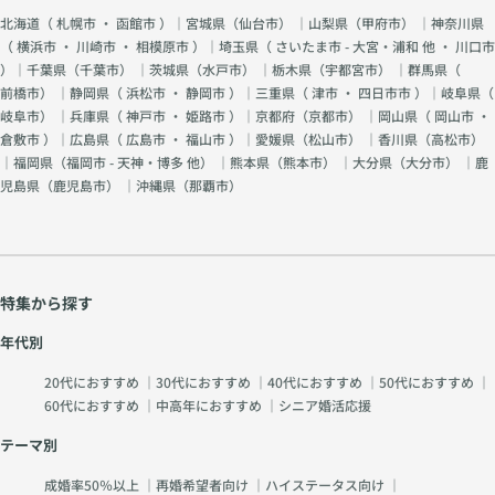
北海道（
札幌市
・
函館市
）｜宮城県（
仙台市
） ｜山梨県（
甲府市
） ｜神奈川県
（
横浜市
・
川崎市
・
相模原市
）｜埼玉県（
さいたま市 - 大宮・浦和 他
・
川口市
）｜千葉県（
千葉市
） ｜茨城県（
水戸市
） ｜栃木県（
宇都宮市
） ｜群馬県（
前橋市
） ｜静岡県（
浜松市
・
静岡市
）｜三重県（
津市
・
四日市市
）｜岐阜県（
岐阜市
） ｜兵庫県（
神戸市
・
姫路市
）｜京都府（
京都市
） ｜岡山県（
岡山市
・
倉敷市
）｜広島県（
広島市
・
福山市
）｜愛媛県（
松山市
） ｜香川県（
高松市
）
｜福岡県（
福岡市 - 天神・博多 他
） ｜熊本県（
熊本市
） ｜大分県（
大分市
） ｜鹿
児島県（
鹿児島市
） ｜沖縄県（
那覇市
）
特集から探す
年代別
20代におすすめ
｜
30代におすすめ
｜
40代におすすめ
｜
50代におすすめ
｜
60代におすすめ
｜
中高年におすすめ
｜
シニア婚活応援
テーマ別
成婚率50％以上
｜
再婚希望者向け
｜
ハイステータス向け
｜