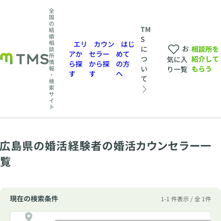
全
国
の
TM
結
婚
S
相
エリ
カウン
はじ
お
相談所を
に
談
アか
セラー
めて
所
紹介して
つ
気に入
情
ら探
から探
の方
もらう
い
報
り一覧
す
す
へ
・
て
検
索
サ
イ
ト
広島県の婚活経験者の婚活カウンセラー一
覧
現在の検索条件
1-1 件表示 / 全 1件