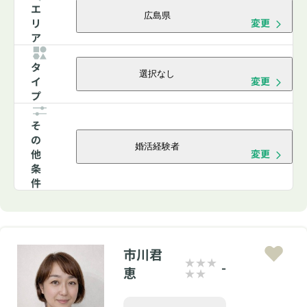
エ
広島県
リ
変更
ア
タ
選択なし
イ
変更
プ
そ
の
婚活経験者
他
変更
条
件
市川君
-
恵