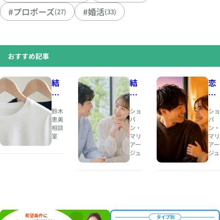
#プロポーズ
#婚活
(27)
(33)
おすすめ記事
結
結
恋
婚
婚
愛
相
と
の
鈴木
ショ
ショ
談
は
と
恵美
パ
パ
相談
ン・
ン・
所
、
き
室
マリ
マリ
人
め
アー
アー
夏
生
き
ジュ
ジュ
の
の
と
婚
伴
、
活
奏
結
・
者
婚
お
を
の