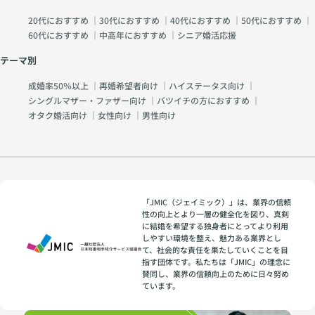
20代におすすめ
｜
30代におすすめ
｜
40代におすすめ
｜
50代におすすめ
｜
60代におすすめ
｜
中高年におすすめ
｜
シニア婚活応援
テーマ別
成婚率50％以上
｜
再婚希望者向け
｜
ハイステータス向け
｜
シングルマザー・ファザー向け
｜
バツイチの方におすすめ
｜
オタク婚活向け
｜
女性向け
｜
男性向け
「JMIC（ジェイミック）」は、業界の信頼
性の向上とより一層の健全化を図り、真剣
に結婚を希望する独身者にとってより利用
しやすい環境を整え、魅力ある業界とし
て、社会的な責任を果たしていくことを目
指す団体です。私たちは「JMIC」の理念に
賛同し、業界の信頼向上のために日々努め
ています。