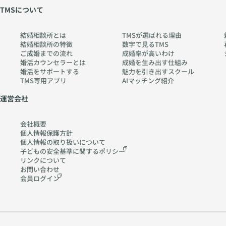
ps:
pia
TMSについて
//
no
w
.co
結婚相談所とは
TMSが選ばれる理由
w
m
結婚相談所の特徴
数字で見るTMS
w.
ご成婚までの流れ
成婚率が高いわけ
ch
婚活カウンセラーとは
成婚を生み出す仕組み
婚活をサポートする
魅力を引き出すスクール
err
TMS専用アプリ
AIマッチング紹介
y-
pia
運営会社
no
.co
会社概要
m
個人情報保護方針
個人情報の取り扱いに
ついて
子どもの安全基準に関する
ポリシー
リンクについて
お問い合わせ
会員ログイン