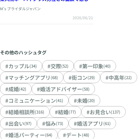
こと ～本当に選ばれる女性に共通するもの
M’s ブライダルジャパン
～
2026/06/21
その他のハッシュタグ
#カップル
#交際
#第一印象
(34)
(52)
(40)
#マッチングアプリ
#街コン
#中高年
(68)
(29)
(22)
#成婚
#婚活アドバイザー
(42)
(58)
#コミュニケーション
#未婚
(41)
(20)
#結婚相談所
#結婚
#お見合い
(316)
(77)
(137)
#出会い
#悩み
#婚活アプリ
(97)
(73)
(61)
#婚活パーティー
#デート
(64)
(48)