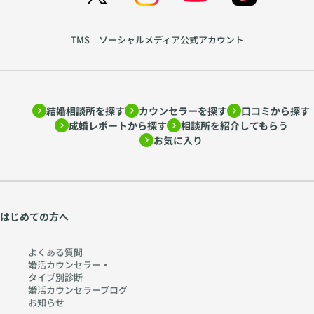
育
れ
て
る
TMS ソーシャルメディア公式アカウント
方
心
を
を
ア
読
ド
み
結婚相談所を探す
カウンセラーを探す
口コミから探す
ラ
解
成婚レポートから探す
相談所を紹介してもらう
ー
く
お気に入り
心
〜
理
htt
学
ps:
か
//
ら
w
はじめての方へ
考
w
え
w.
よくある質問
る
ch
婚活カウンセラー・
タイプ別診断
〜
err
婚活カウンセラーブログ
htt
y-
お知らせ