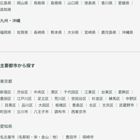
広島県
｜
岡山県
｜
鳥取県
｜
島根県
｜
山口県
｜
徳島県
｜
香川県
｜
愛媛県
｜
高知県
九州・沖縄
福岡県
｜
佐賀県
｜
長崎県
｜
熊本県
｜
大分県
｜
宮崎県
｜
鹿児島県
｜
沖縄県
主要都市から探す
東京都
新宿区
｜
渋谷区
｜
中央区
｜
港区
｜
千代田区
｜
江東区
｜
台東区
｜
葛飾区
｜
墨田区
｜
江戸川区
｜
足立区
｜
荒川区
｜
世田谷区
｜
杉並区
｜
練馬区
｜
中野区
｜
目黒区
｜
品川区
｜
大田区
｜
板橋区
｜
豊島区
｜
北区
｜
文京区
｜
武蔵野市
｜
町田市
｜
立川市
｜
八王子市
｜
調布市
｜
西東京市
愛知県
名古屋市（名駅前・栄・金山｜他）
｜
豊田市
｜
岡崎市