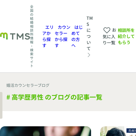
全
国
の
TM
結
婚
S
相
エリ
カウン
はじ
お
相談所を
に
談
アか
セラー
めて
所
紹介して
つ
気に入
情
ら探
から探
の方
もらう
い
報
り一覧
す
す
へ
・
て
検
索
サ
イ
ト
婚活カウンセラーブログ
# 高学歴男性 のブログの記事一覧