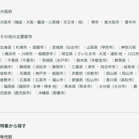
大阪府
大阪市（梅田・大阪・難波・心斎橋・天王寺｜他）
｜
堺市
｜
東大阪市
｜
豊中市
その他の主要都市
北海道（
札幌市
・
函館市
）｜宮城県（
仙台市
） ｜山梨県（
甲府市
） ｜神奈川県
（
横浜市
・
川崎市
・
相模原市
）｜埼玉県（
さいたま市 - 大宮・浦和 他
・
川口市
）｜千葉県（
千葉市
） ｜茨城県（
水戸市
） ｜栃木県（
宇都宮市
） ｜群馬県（
前橋市
） ｜静岡県（
浜松市
・
静岡市
）｜三重県（
津市
・
四日市市
）｜岐阜県（
岐阜市
） ｜兵庫県（
神戸市
・
姫路市
）｜京都府（
京都市
） ｜岡山県（
岡山市
・
倉敷市
）｜広島県（
広島市
・
福山市
）｜愛媛県（
松山市
） ｜香川県（
高松市
）
｜福岡県（
福岡市 - 天神・博多 他
） ｜熊本県（
熊本市
） ｜大分県（
大分市
） ｜鹿
児島県（
鹿児島市
） ｜沖縄県（
那覇市
）
特集から探す
年代別