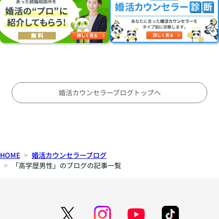
見
見
安
合
つ
心
い
け
は
に
る
両
オ
こ
立
ス
と
す
ス
〜
る
メ
対
の
婚活カウンセラーブログトップへ
等
か
な
〜
パ
刺
ー
激
ト
と
HOME
婚活カウンセラーブログ
ナ
安
「高学歴男性」のブログの記事一覧
ー
定
シ
の
ッ
間
プ
で
の
揺