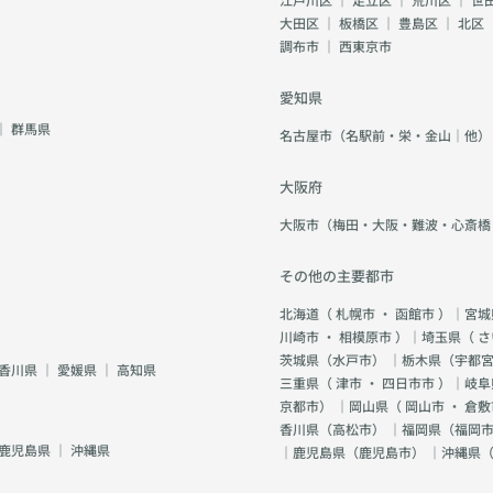
大田区
｜
板橋区
｜
豊島区
｜
北区
調布市
｜
西東京市
愛知県
｜
群馬県
名古屋市（名駅前・栄・金山｜他）
大阪府
大阪市（梅田・大阪・難波・心斎橋
その他の主要都市
北海道（
札幌市
・
函館市
）｜宮城
川崎市
・
相模原市
）｜埼玉県（
さ
茨城県（
水戸市
） ｜栃木県（
宇都
香川県
｜
愛媛県
｜
高知県
三重県（
津市
・
四日市市
）｜岐阜
京都市
） ｜岡山県（
岡山市
・
倉敷
香川県（
高松市
） ｜福岡県（
福岡市
鹿児島県
｜
沖縄県
｜鹿児島県（
鹿児島市
） ｜沖縄県