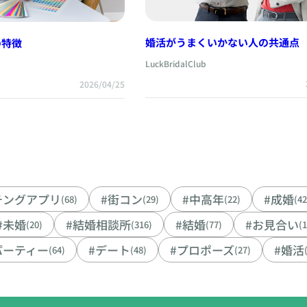
婚活がうまくいかない人の共通点
の特徴
LuckBridalClub
2026/04/25
チングアプリ
#街コン
#中高年
#成婚
(68)
(29)
(22)
(42
#未婚
#結婚相談所
#結婚
#お見合い
(20)
(316)
(77)
(
パーティー
#デート
#プロポーズ
#婚活
(64)
(48)
(27)