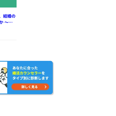
、結婚の
か 〜刺
れる心を
rry-