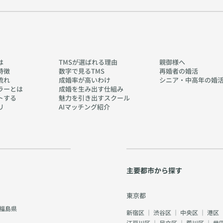
は
TMSが選ばれる理由
親御様へ
特徴
数字で見るTMS
再婚者の婚活
流れ
成婚率が高いわけ
シニア・中高年の婚
ラーとは
成婚を生み出す仕組み
トする
魅力を引き出すスクール
リ
AIマッチング紹介
主要都市から探す
東京都
福島県
新宿区
｜
渋谷区
｜
中央区
｜
港区
江戸川区
｜
足立区
｜
荒川区
｜
世