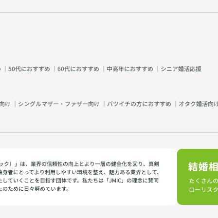
め
｜
50代におすすめ
｜
60代におすすめ
｜
中高年におすすめ
｜
シニア婚活応援
向け
｜
シングルマザー・ファザー向け
｜
バツイチの方におすすめ
｜
オタク婚活向
イミック）」は、業界の信頼性の向上とより一層の健全化を図り、真剣
独身者にとってより利用しやすい環境を整え、魅力ある業界として、
たしていくことを目指す団体です。私たちは「JMIC」の理念に賛同
上のために日々努めています。