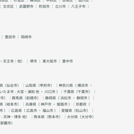
｜
文京区
｜
武蔵野市
｜
町田市
｜
立川市
｜
八王子市
｜
｜
豊田市
｜
岡崎市
・天王寺｜他）
｜
堺市
｜
東大阪市
｜
豊中市
県（
仙台市
） ｜山梨県（
甲府市
） ｜神奈川県（
横浜市
・
いたま市 - 大宮・浦和 他
・
川口市
）｜千葉県（
千葉市
） ｜
宮市
） ｜群馬県（
前橋市
） ｜静岡県（
浜松市
・
静岡市
）｜
県（
岐阜市
） ｜兵庫県（
神戸市
・
姫路市
）｜京都府（
市
）｜広島県（
広島市
・
福山市
）｜愛媛県（
松山市
） ｜
 - 天神・博多 他
） ｜熊本県（
熊本市
） ｜大分県（
大分市
）
（
那覇市
）