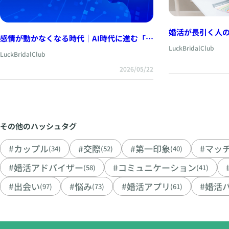
婚活が長引く人
感情が動かなくなる時代｜AI時代に進む「静
LuckBridalClub
かな無感情化」
LuckBridalClub
2026/05/22
その他のハッシュタグ
#カップル
#交際
#第一印象
#マッ
(34)
(52)
(40)
#婚活アドバイザー
#コミュニケーション
(58)
(41)
#出会い
#悩み
#婚活アプリ
#婚活
(97)
(73)
(61)