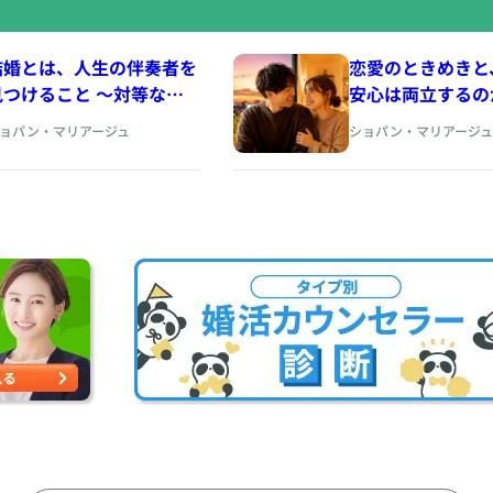
結婚とは、人生の伴奏者を
恋愛のときめきと
見つけること 〜対等なパ
安心は両立するの
ートナーシップの育て方を
激と安定の間で揺
ョパン・マリアージュ
ショパン・マリアージュ
アドラー心理学から考え
読み解く〜
る〜
https://www.che
ttps://www.cherry-
piano.com
iano.com