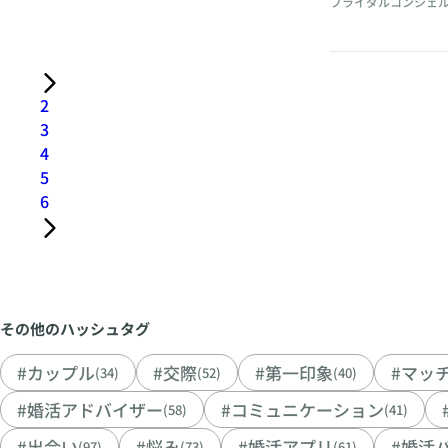
ブライダルコンシェル
2
3
4
5
6
その他のハッシュタグ
#カップル
#交際
#第一印象
#マッ
(34)
(52)
(40)
#婚活アドバイザー
#コミュニケーション
(58)
(41)
#出会い
#悩み
#婚活アプリ
#婚活
(97)
(73)
(61)