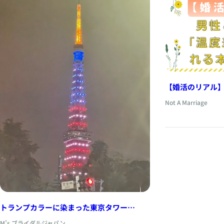
【婚活のリアル】
が生まれる本当
Not A Marriage
トランプカラーに染まった東京タワー
と、“ご縁の光”が灯る瞬間
M’s ブライダルジャパン