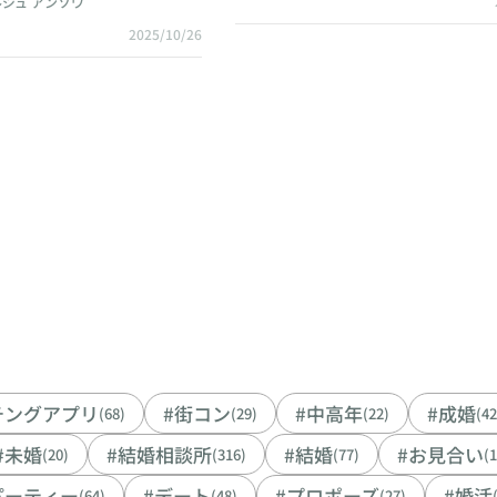
ジュ アンソワ
2025/10/26
チングアプリ
#街コン
#中高年
#成婚
(68)
(29)
(22)
(42
#未婚
#結婚相談所
#結婚
#お見合い
(20)
(316)
(77)
(
パーティー
#デート
#プロポーズ
#婚活
(64)
(48)
(27)