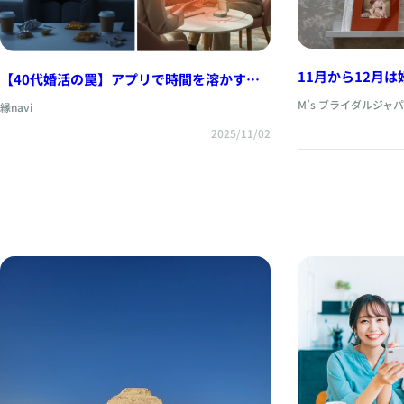
11月から12月
【40代婚活の罠】アプリで時間を溶かす
暮らしの方必見！
人、相談所で幸せを掴む人。その違いは“場
M’s ブライダルジャ
縁navi
出会いを掴む方
所”じゃなかった。
2025/11/02