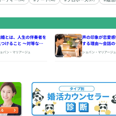
結婚とは、人生の伴奏者を
声の印象が恋愛感
見つけること 〜対等なパ
する理由〜会話の
ートナーシップの育て方を
間、声色から生ま
ョパン・マリアージュ
ショパン・マリアージュ
アドラー心理学から考え
さ~ https://www.
る〜
piano.com
ttps://www.cherry-
iano.com