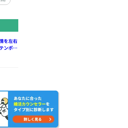
情を左右
テンポ、
れる親密
cherry-