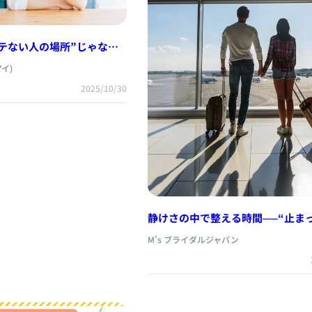
テない人の場所”じゃな
相談所ってどんなところ？ ―
アイ)
2025/10/30
静けさの中で整える時間──“止ま
ようで、運が動いている瞬間” 🌸
M’s ブライダルジャパン