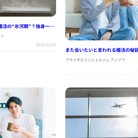
は婚活の“氷河期”？独身一人
結婚相談所 東京で理想の
パン
法
2025/11/01
また会いたいと言われる婚活の秘
ブライダルコンシェルジュ アンソワ