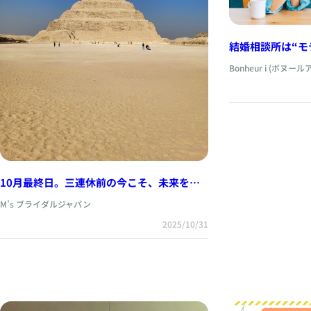
結婚相談所は“モ
い！ ― 結婚
Bonheur i (ボヌール
10月最終日。三連休前の今こそ、未来を動
かす一歩を
M’s ブライダルジャパン
2025/10/31