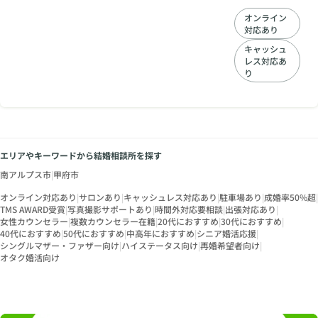
まで、フルサポー
オンライン
ト。20代30代40代
対応あり
50代の方におすすめ
の結婚相談所です。
キャッシュ
レス対応あ
お客様を成婚まで導
り
きます。
エリアやキーワードから結婚相談所を探す
南アルプス市
|
甲府市
オンライン対応あり
|
サロンあり
|
キャッシュレス対応あり
|
駐車場あり
|
成婚率50%超
|
TMS AWARD受賞
|
写真撮影サポートあり
|
時間外対応要相談
|
出張対応あり
|
女性カウンセラー
|
複数カウンセラー在籍
|
20代におすすめ
|
30代におすすめ
|
40代におすすめ
|
50代におすすめ
|
中高年におすすめ
|
シニア婚活応援
|
シングルマザー・ファザー向け
|
ハイステータス向け
|
再婚希望者向け
|
オタク婚活向け