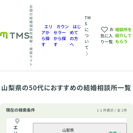
全
国
の
TM
結
婚
S
相
エリ
カウン
はじ
お
相談所を
に
談
アか
セラー
めて
所
紹介して
つ
気に入
情
ら探
から探
の方
もらう
い
報
り一覧
す
す
へ
・
て
検
索
サ
イ
ト
山梨県の50代におすすめの結婚相談所一覧
現在の検索条件
1-1 件表示 / 全 1件
エ
山梨県