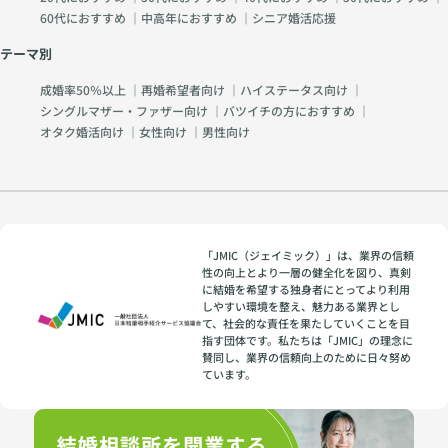
60代におすすめ
｜
中高年におすすめ
｜
シニア婚活応援
テーマ別
成婚率50％以上
｜
再婚希望者向け
｜
ハイステータス向け
｜
シングルマザー・ファザー向け
｜
バツイチの方におすすめ
｜
オタク婚活向け
｜
女性向け
｜
男性向け
「JMIC（ジェイミック）」は、業界の信頼
性の向上とより一層の健全化を図り、真剣
に結婚を希望する独身者にとってより利用
しやすい環境を整え、魅力ある業界とし
て、社会的な責任を果たしていくことを目
指す団体です。私たちは「JMIC」の理念に
賛同し、業界の信頼向上のために日々努め
ています。