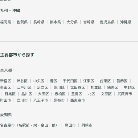
九州・沖縄
福岡県
｜
佐賀県
｜
長崎県
｜
熊本県
｜
大分県
｜
宮崎県
｜
鹿児島県
｜
沖縄県
主要都市から探す
東京都
新宿区
｜
渋谷区
｜
中央区
｜
港区
｜
千代田区
｜
江東区
｜
台東区
｜
葛飾区
｜
墨田区
｜
江戸川区
｜
足立区
｜
荒川区
｜
世田谷区
｜
杉並区
｜
練馬区
｜
中野区
｜
目黒区
｜
品川区
｜
大田区
｜
板橋区
｜
豊島区
｜
北区
｜
文京区
｜
武蔵野市
｜
町田市
｜
立川市
｜
八王子市
｜
調布市
｜
西東京市
愛知県
名古屋市（名駅前・栄・金山｜他）
｜
豊田市
｜
岡崎市