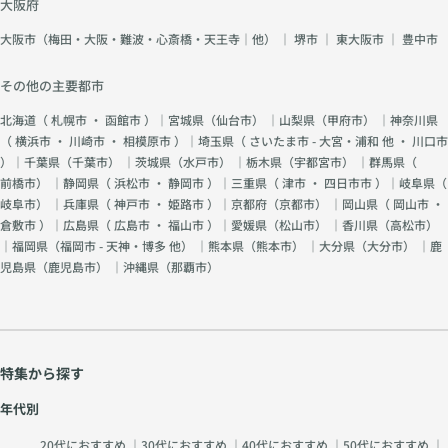
大阪府
大阪市（梅田・大阪・難波・心斎橋・天王寺｜他）
｜
堺市
｜
東大阪市
｜
豊中市
その他の主要都市
北海道（
札幌市
・
函館市
）｜宮城県（
仙台市
） ｜山梨県（
甲府市
） ｜神奈川県
（
横浜市
・
川崎市
・
相模原市
）｜埼玉県（
さいたま市 - 大宮・浦和 他
・
川口市
）｜千葉県（
千葉市
） ｜茨城県（
水戸市
） ｜栃木県（
宇都宮市
） ｜群馬県（
前橋市
） ｜静岡県（
浜松市
・
静岡市
）｜三重県（
津市
・
四日市市
）｜岐阜県（
岐阜市
） ｜兵庫県（
神戸市
・
姫路市
）｜京都府（
京都市
） ｜岡山県（
岡山市
・
倉敷市
）｜広島県（
広島市
・
福山市
）｜愛媛県（
松山市
） ｜香川県（
高松市
）
｜福岡県（
福岡市 - 天神・博多 他
） ｜熊本県（
熊本市
） ｜大分県（
大分市
） ｜鹿
児島県（
鹿児島市
） ｜沖縄県（
那覇市
）
特集から探す
年代別
20代におすすめ
｜
30代におすすめ
｜
40代におすすめ
｜
50代におすすめ
｜