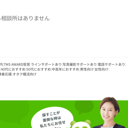
る相談所はありません
内
|
TMS AWARD受賞
|
ラインサポートあり
|
写真撮影サポートあり
|
電話サポートあり
|
|
40代におすすめ
|
50代におすすめ
|
中高年におすすめ
|
男性向け
|
女性向け
|
験者応援
|
オタク婚活向け