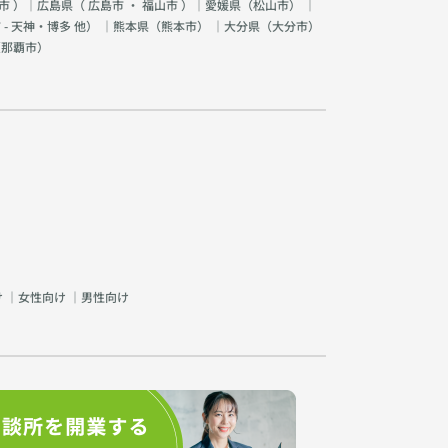
市
）｜広島県（
広島市
・
福山市
）｜愛媛県（
松山市
） ｜
 - 天神・博多 他
） ｜熊本県（
熊本市
） ｜大分県（
大分市
）
（
那覇市
）
け
｜
女性向け
｜
男性向け