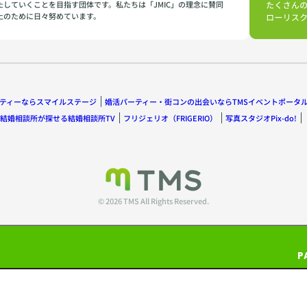
たしていくことを目指す団体です。私たちは「JMIC」の理念に賛同
上のために日々努めています。
ティーならスマイルステージ
婚活パーティー・街コンの出会いならTMSイベントポータ
結婚相談所が探せる結婚相談所TV
フリジェリオ（FRIGERIO）
写真スタジオPix-do!
© 2026 TMS All Rights Reserved.
P