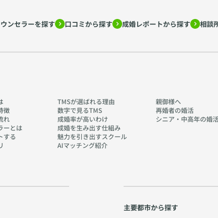
カウンセラーを探す
口コミから探す
成婚レポートから探す
相談
は
TMSが選ばれる理由
親御様へ
特徴
数字で見るTMS
再婚者の婚活
流れ
成婚率が高いわけ
シニア・中高年の婚
ラーとは
成婚を生み出す仕組み
トする
魅力を引き出すスクール
リ
AIマッチング紹介
主要都市から探す