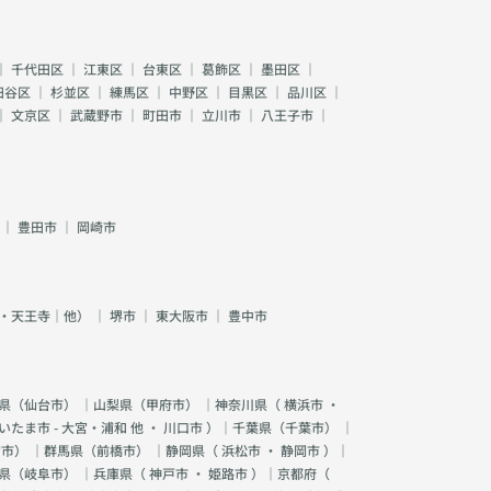
｜
千代田区
｜
江東区
｜
台東区
｜
葛飾区
｜
墨田区
｜
田谷区
｜
杉並区
｜
練馬区
｜
中野区
｜
目黒区
｜
品川区
｜
｜
文京区
｜
武蔵野市
｜
町田市
｜
立川市
｜
八王子市
｜
｜
豊田市
｜
岡崎市
・天王寺｜他）
｜
堺市
｜
東大阪市
｜
豊中市
県（
仙台市
） ｜山梨県（
甲府市
） ｜神奈川県（
横浜市
・
いたま市 - 大宮・浦和 他
・
川口市
）｜千葉県（
千葉市
） ｜
宮市
） ｜群馬県（
前橋市
） ｜静岡県（
浜松市
・
静岡市
）｜
県（
岐阜市
） ｜兵庫県（
神戸市
・
姫路市
）｜京都府（