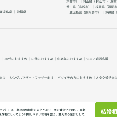
京都市
） ｜岡山県（
岡山市
・
倉敷
香川県（
高松市
） ｜福岡県（
福岡市
鹿児島県
｜
沖縄県
｜鹿児島県（
鹿児島市
） ｜沖縄県
め
｜
50代におすすめ
｜
60代におすすめ
｜
中高年におすすめ
｜
シニア婚活応援
向け
｜
シングルマザー・ファザー向け
｜
バツイチの方におすすめ
｜
オタク婚活向
イミック）」は、業界の信頼性の向上とより一層の健全化を図り、真剣
独身者にとってより利用しやすい環境を整え、魅力ある業界として、