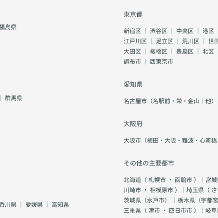
東京都
福島県
新宿区
｜
渋谷区
｜
中央区
｜
港区
江戸川区
｜
足立区
｜
荒川区
｜
世
大田区
｜
板橋区
｜
豊島区
｜
北区
調布市
｜
西東京市
愛知県
｜
群馬県
名古屋市（名駅前・栄・金山｜他）
大阪府
大阪市（梅田・大阪・難波・心斎橋
その他の主要都市
北海道（
札幌市
・
函館市
）｜宮城
川崎市
・
相模原市
）｜埼玉県（
さ
茨城県（
水戸市
） ｜栃木県（
宇都
香川県
｜
愛媛県
｜
高知県
三重県（
津市
・
四日市市
）｜岐阜