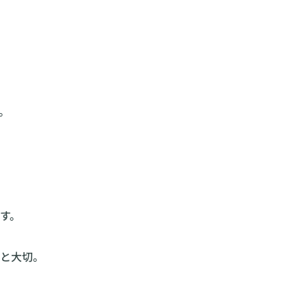
。
です。
と大切。