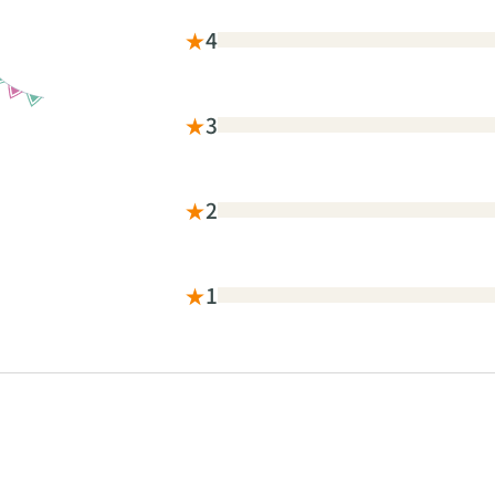
★
4
★
3
★
2
★
1