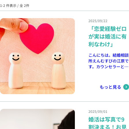
1-2 件表示 / 全 2件
2025/09/22
「恋愛経験ゼロ
が実は婚活に有
利なわけ」
こんにちは。結婚相談
所えんむすびの江原で
す。カウンセラーとし
て多くの方の婚活をお
手伝いしてきました
が、その中でよく耳に
もっと見る
する悩みの一つが「恋
愛経験がないと不利な
のでは？」という声で
す。実はこの“経験の
2025/09/01
なさ”は、実は婚活に
婚活は写真で9
おいて強みになること
をご存じでしょうか。
割決まる！お見