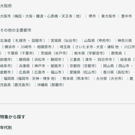
大阪府
大阪市（梅田・大阪・難波・心斎橋・天王寺｜他）
｜
堺市
｜
東大阪市
｜
豊中市
その他の主要都市
北海道（
札幌市
・
函館市
）｜宮城県（
仙台市
） ｜山梨県（
甲府市
） ｜神奈川県
（
横浜市
・
川崎市
・
相模原市
）｜埼玉県（
さいたま市 - 大宮・浦和 他
・
川口市
）｜千葉県（
千葉市
） ｜茨城県（
水戸市
） ｜栃木県（
宇都宮市
） ｜群馬県（
前橋市
） ｜静岡県（
浜松市
・
静岡市
）｜三重県（
津市
・
四日市市
）｜岐阜県（
岐阜市
） ｜兵庫県（
神戸市
・
姫路市
）｜京都府（
京都市
） ｜岡山県（
岡山市
・
倉敷市
）｜広島県（
広島市
・
福山市
）｜愛媛県（
松山市
） ｜香川県（
高松市
）
｜福岡県（
福岡市 - 天神・博多 他
） ｜熊本県（
熊本市
） ｜大分県（
大分市
） ｜鹿
児島県（
鹿児島市
） ｜沖縄県（
那覇市
）
特集から探す
年代別