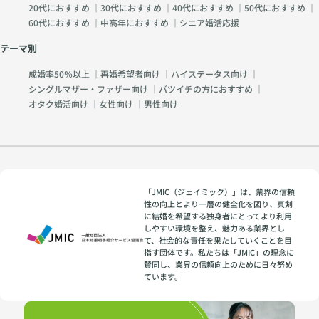
20代におすすめ
｜
30代におすすめ
｜
40代におすすめ
｜
50代におすすめ
｜
60代におすすめ
｜
中高年におすすめ
｜
シニア婚活応援
テーマ別
成婚率50％以上
｜
再婚希望者向け
｜
ハイステータス向け
｜
シングルマザー・ファザー向け
｜
バツイチの方におすすめ
｜
オタク婚活向け
｜
女性向け
｜
男性向け
「JMIC（ジェイミック）」は、業界の信頼
性の向上とより一層の健全化を図り、真剣
に結婚を希望する独身者にとってより利用
しやすい環境を整え、魅力ある業界とし
て、社会的な責任を果たしていくことを目
指す団体です。私たちは「JMIC」の理念に
賛同し、業界の信頼向上のために日々努め
ています。