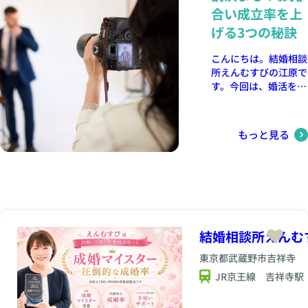
今日はその理由と活か
合い成立率を上
し方についてお伝えし
ます。 ① 恋愛経験ゼ
げる3つの秘訣
ロは「フラットな気持
ち」でお相手と向き合
こんにちは。結婚相談
える 恋愛経験が少な
所えんむすびの江原で
い方は、自分を責めて
す。今回は、婚活をス
しまったり、不安を大
ムーズに進めるうえで
きく感じがちです。し
とても大切な「プロフ
かし実際には、過去の
ィール写真」について
もっと見る
しがらみや失敗体験に
お伝えしたいと思いま
とらわれていない分、
す。 婚活において、お
純粋に「結婚生活をど
見合いの第一関門は
う築きたいか」という
「会ってみたい」と思
未来に意識を向けやす
ってもらえるかどう
いのです。経験豊富な
か。 実はその判断の9
方が陥りがちな「前の
割はプロフィール写真
結婚相談所えんむ
人と比べてしまう」
で決まると言われてい
「恋愛感覚を引きずっ
ます。では婚活がスム
東京都武蔵野市吉祥寺
てしまう」というリス
ーズに進むプロフィー
JR京王線 吉祥寺駅
クが少ないです。結婚
ル写真のコツをお伝え
を前提にした誠実なお
いたします。 ① プロ
付き合いを望むお相手
による撮影が一番の近