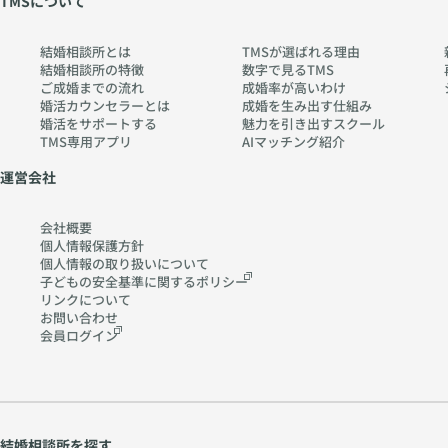
TMSについて
想を伺います。また、
め、仕上がる写真には
TMSスクールでは
安心感や温かさがにじ
「会話のコツ」「第一
み出るのです。 ◆ ま
結婚相談所とは
TMSが選ばれる理由
印象アップ」「ファッ
とめ プロフィール写
結婚相談所の特徴
数字で見るTMS
ション講座」など、婚
真は、婚活の扉を開く
ご成婚までの流れ
成婚率が高いわけ
活に直結するセミナー
大切な一枚です。 プ
婚活カウンセラーとは
成婚を生み出す仕組み
を無料で受講可能で
婚活をサポートする
魅力を引き出すスクール
ロに撮影を依頼する
TMS専用アプリ
AIマッチング紹介
す。実際にセミナーを
笑顔を意識する 清潔
受けた方は成婚率が大
感・柔らかさ・親しみ
運営会社
きくアップしており、
やすさを伝える この3
経験不足をしっかり補
つを押さえるだけで、
える仕組みが整ってい
お見合い成立率が大き
会社概要
ます。えんむすびでは
く変わります。 えん
個人情報保護方針
セミナー料が【無料】
個人情報の取り扱いに
ついて
むすびでは、会員様一
子どもの安全基準に関する
ポリシー
です。 ⑤ 経験ゼロは
人ひとりの魅力を引き
リンクについて
「真剣さ」の証 最も
出せるよう、プロフィ
お問い合わせ
大切なのは、経験の有
ール作成や撮影のサポ
会員ログイン
無ではなく「結婚を望
ートも丁寧に行ってい
む気持ちの強さ」で
ます。ぜひお気軽にご
す。恋愛経験が少ない
相談くださいね。
ということは、遊びや
軽い付き合いに流され
ず、今ここから結婚を
結婚相談所を探す