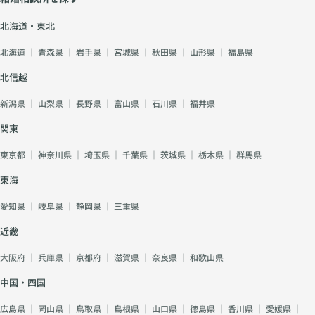
意識して動き出した証
拠でもあります。これ
北海道・東北
は真剣な婚活市場にお
北海道
｜
青森県
｜
岩手県
｜
宮城県
｜
秋田県
｜
山形県
｜
福島県
いて、むしろプラスに
働きます。 まとめ 恋
北信越
愛経験ゼロだからとい
って婚活が不利になる
新潟県
｜
山梨県
｜
長野県
｜
富山県
｜
石川県
｜
福井県
わけではありません。
むしろ「誠実さ」「柔
関東
軟さ」「新鮮さ」とい
う大きな強みになりま
東京都
｜
神奈川県
｜
埼玉県
｜
千葉県
｜
茨城県
｜
栃木県
｜
群馬県
す。そして、その強み
を安心して活かすため
東海
には、経験を積める環
愛知県
｜
岐阜県
｜
静岡県
｜
三重県
境と、プロのサポート
が欠かせません。 結
近畿
婚相談所えんむすびで
は、TMS連盟に加盟
大阪府
｜
兵庫県
｜
京都府
｜
滋賀県
｜
奈良県
｜
和歌山県
しているため全国
87,000名以上の会員
中国・四国
との出会いが可能で、
無料セミナーやカウン
広島県
｜
岡山県
｜
鳥取県
｜
島根県
｜
山口県
｜
徳島県
｜
香川県
｜
愛媛県
｜