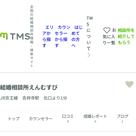
全
国
の
TM
結
婚
S
相
エリ
カウン
はじ
お
相談所を
に
談
アか
セラー
めて
所
紹介して
つ
気に入
情
ら探
から探
の方
もらう
い
報
り一覧
す
す
へ
・
て
検
索
サ
イ
ト
結婚相談所えんむすび
JR京王線 吉祥寺駅 北口より1分
口コミ
成婚レポート
ブログ
トップ
カウンセラー
9
6
2