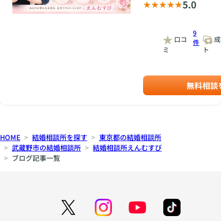
5.0
にとって大きな安心材
道 「写真はスマホで
料になります。 ② 不
十分」と思っていませ
安を「誠実さ」として
んか？ でも、照明や
9
伝えられる 「結婚を
角度、背景の選び方な
口コ
成
件
前提にした真剣交際が
ど、プロカメラマンの
ミ
ト
初めて」という方は、
力は想像以上です。プ
相手に誠実な印象を与
ロに依頼することで
えます。「軽い付き合
「証明写真のような堅
無料相談
いではなく、真剣に結
い雰囲気」ではなく、
婚を考えている」と感
「自然体で魅力的に見
じてもらえるためプラ
える一枚」に仕上がり
スです。婚活は自分を
ます。これが婚活では
大きく見せる場ではな
大きな差になります。
く、将来を共にするパ
② 笑顔がもたらす印
HOME
結婚相談所を探す
東京都の結婚相談所
ートナーと本音で向き
象の違い お見合い成
武蔵野市の結婚相談所
結婚相談所えんむすび
合う場ですので逆に信
立率を比較すると、真
ブログ記事一覧
頼につながります。
顔の写真よりも柔らか
③ 経験は「婚活の中
な笑顔の写真の方が、
で積み重ねればいい」
2倍以上も成立率が上
恋愛経験がない方の多
がるケースがありま
くは「デートに慣れて
す。写真を見たときに
いない」「会話がぎこ
「話しかけやすそう」