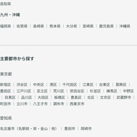
セラーの個別サポート
高知県
を通じて、一歩ずつ着
実に結婚へ近づくお手
九州・沖縄
伝いをしています。
福岡県
｜
佐賀県
｜
長崎県
｜
熊本県
｜
大分県
｜
宮崎県
｜
鹿児島県
｜
沖縄県
「恋愛経験がないから
不安」と感じている方
こそ、ぜひ一度ご相談
ください。経験がなく
ても、あなたの真剣な
気持ちを形にするサポ
主要都市から探す
ートいたします。
東京都
新宿区
｜
渋谷区
｜
中央区
｜
港区
｜
千代田区
｜
江東区
｜
台東区
｜
葛飾区
｜
墨田区
｜
江戸川区
｜
足立区
｜
荒川区
｜
世田谷区
｜
杉並区
｜
練馬区
｜
中野区
｜
目黒区
｜
品川区
｜
大田区
｜
板橋区
｜
豊島区
｜
北区
｜
文京区
｜
武蔵野市
｜
町田市
｜
立川市
｜
八王子市
｜
調布市
｜
西東京市
愛知県
名古屋市（名駅前・栄・金山｜他）
｜
豊田市
｜
岡崎市