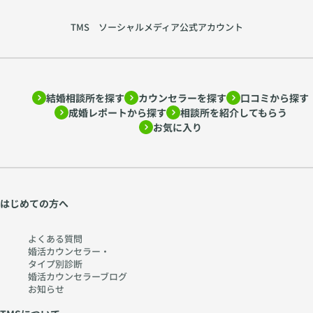
ちない」と感じます。
と思ってもらえること
でもそれは自然なこ
が、実際にお会いする
TMS ソーシャルメディア公式アカウント
と。婚活を通じて、少
一歩につながるので
しずつ経験を積み重ね
す。 ③ 清潔感・柔ら
ていけば大丈夫です。
かさ・親しみやすさが
例えば「一緒に食事を
鍵 婚活写真で大切な
楽しむ」「休日の過ご
のは、「完璧な美し
結婚相談所を探す
カウンセラーを探す
口コミから探す
し方を話し合う」とい
さ」よりも「一緒に過
成婚レポートから探す
相談所を紹介してもらう
った小さなやり取りを
ごしたいと感じる雰囲
お気に入り
通じて、結婚後の生活
気」です。 清潔感：
のイメージを共有でき
髪や服装を整え、明る
ます。これは“新鮮な
い色を選ぶ 柔らか
雰囲気”となり、相手
さ：口角を上げた自然
にとっても一緒に成長
な笑顔 親しみやす
していけるパートナー
はじめての方へ
さ：「居心地が良さそ
として映ります。 ④
う」と思われる雰囲気
プロのサポートが強い
プロのカメラマンは
よくある質問
味方になる えんむす
「笑って！」ではな
婚活カウンセラー・
びでは、婚活初心者の
く、「楽しい瞬間を思
タイプ別診断
方が安心して活動でき
い出して」と声をかけ
婚活カウンセラーブログ
るよう、お見合いや仮
て自然な表情を引き出
お知らせ
交際の都度、電話で感
してくれます。そのた