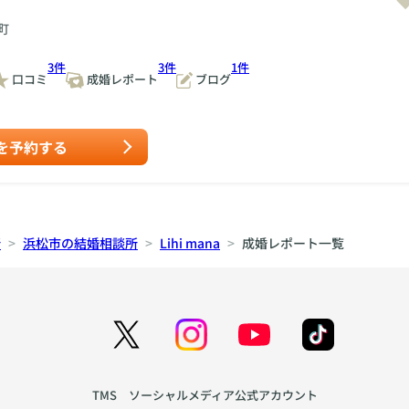
町
3件
3件
1件
口コミ
成婚レポート
ブログ
を予約する
所
浜松市の結婚相談所
Lihi mana
成婚レポート一覧
TMS ソーシャルメディア公式アカウント