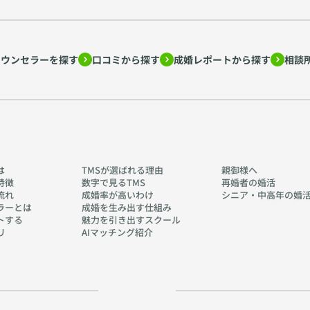
カウンセラーを探す
口コミから探す
成婚レポートから探す
相談
は
TMSが選ばれる理由
親御様へ
特徴
数字で見るTMS
再婚者の婚活
流れ
成婚率が高いわけ
シニア・中高年の婚
ラーとは
成婚を生み出す仕組み
トする
魅力を引き出すスクール
リ
AIマッチング紹介