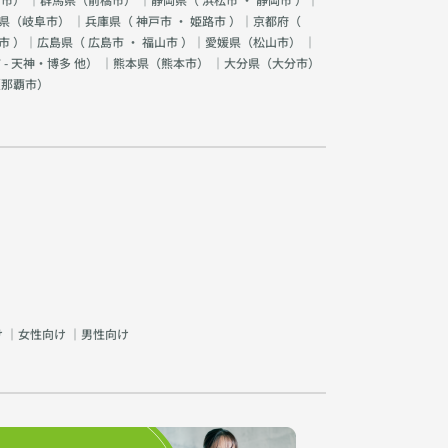
県（
岐阜市
） ｜兵庫県（
神戸市
・
姫路市
）｜京都府（
市
）｜広島県（
広島市
・
福山市
）｜愛媛県（
松山市
） ｜
 - 天神・博多 他
） ｜熊本県（
熊本市
） ｜大分県（
大分市
）
（
那覇市
）
け
｜
女性向け
｜
男性向け