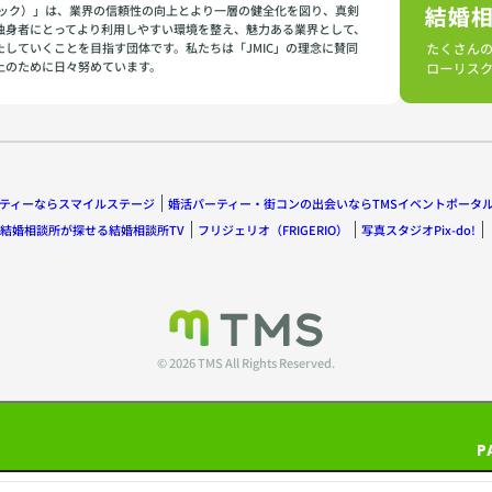
イミック）」は、業界の信頼性の向上とより一層の健全化を図り、真剣
独身者にとってより利用しやすい環境を整え、魅力ある業界として、
たしていくことを目指す団体です。私たちは「JMIC」の理念に賛同
上のために日々努めています。
ティーならスマイルステージ
婚活パーティー・街コンの出会いならTMSイベントポータ
結婚相談所が探せる結婚相談所TV
フリジェリオ（FRIGERIO）
写真スタジオPix-do!
© 2026 TMS All Rights Reserved.
P