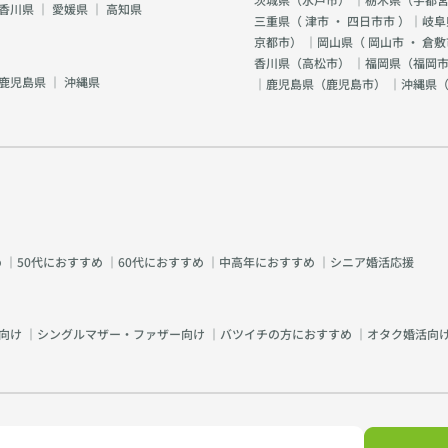
香川県
｜
愛媛県
｜
高知県
三重県（
津市
・
四日市市
）｜岐阜
京都市
） ｜岡山県（
岡山市
・
倉敷
香川県（
高松市
） ｜福岡県（
福岡市
鹿児島県
｜
沖縄県
｜鹿児島県（
鹿児島市
） ｜沖縄県
め
｜
50代におすすめ
｜
60代におすすめ
｜
中高年におすすめ
｜
シニア婚活応援
向け
｜
シングルマザー・ファザー向け
｜
バツイチの方におすすめ
｜
オタク婚活向