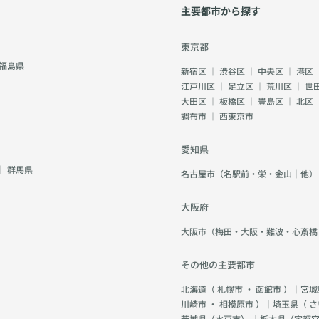
主要都市から探す
東京都
福島県
新宿区
｜
渋谷区
｜
中央区
｜
港区
江戸川区
｜
足立区
｜
荒川区
｜
世
大田区
｜
板橋区
｜
豊島区
｜
北区
調布市
｜
西東京市
愛知県
｜
群馬県
名古屋市（名駅前・栄・金山｜他）
大阪府
大阪市（梅田・大阪・難波・心斎橋
その他の主要都市
北海道（
札幌市
・
函館市
）｜宮城
川崎市
・
相模原市
）｜埼玉県（
さ
茨城県（
水戸市
） ｜栃木県（
宇都