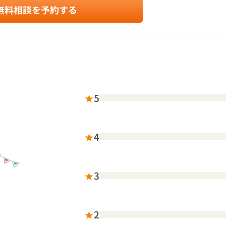
無料相談を予約する
★
5
★
4
★
3
★
2