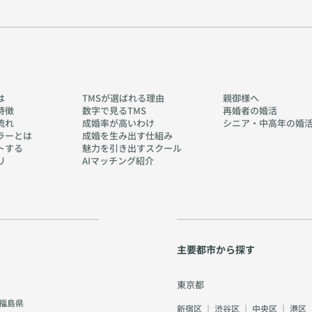
は
TMSが選ばれる理由
親御様へ
特徴
数字で見るTMS
再婚者の婚活
流れ
成婚率が高いわけ
シニア・中高年の婚
ラーとは
成婚を生み出す仕組み
トする
魅力を引き出すスクール
リ
AIマッチング紹介
主要都市から探す
東京都
福島県
新宿区
｜
渋谷区
｜
中央区
｜
港区