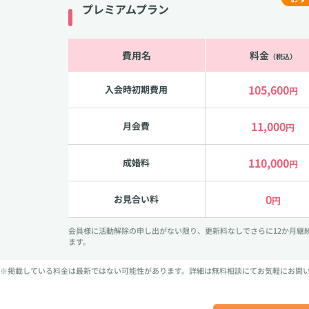
プレミアムプラン
費用名
料金
（税込）
105,600
入会時初期費用
円
11,000
月会費
円
110,000
成婚料
円
0
お見合い料
円
会員様に活動解除の申し出がない限り、更新料なしでさらに12か月継
ます。
※掲載している料金は最新ではない可能性があります。詳細は無料相談にてお気軽にお問