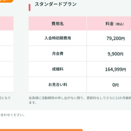
スタンダードプラン
費用名
料金
（税込）
79,200
入会時初期費用
円
9,900
月会費
円
164,999
成婚料
円
0
お見合い料
円
続となり
会員様に活動解除の申し出がない限り、更新料なしでさらに12か月継
ます。
い合わせください。