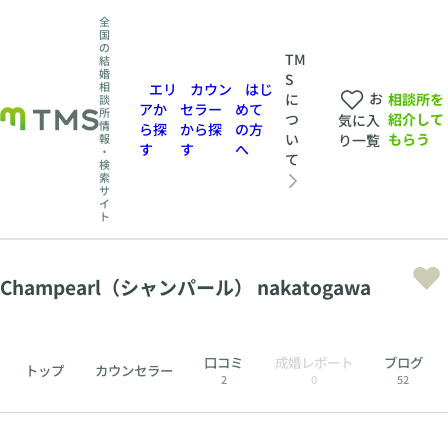
全
国
の
TM
結
婚
S
相
エリ
カウン
はじ
お
相談所を
に
談
アか
セラー
めて
所
紹介して
つ
気に入
情
ら探
から探
の方
もらう
い
報
り一覧
す
す
へ
・
て
検
索
サ
イ
ト
Champearl（シャンパール） nakatogawa
口コミ
成婚レポート
ブログ
トップ
カウンセラー
2
0
52