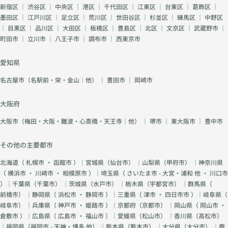
新宿区
｜
渋谷区
｜
中央区
｜
港区
｜
千代田区
｜
江東区
｜
台東区
｜
葛飾区
｜
墨田区
｜
江戸川区
｜
足立区
｜
荒川区
｜
世田谷区
｜
杉並区
｜
練馬区
｜
中野区
｜
目黒区
｜
品川区
｜
大田区
｜
板橋区
｜
豊島区
｜
北区
｜
文京区
｜
武蔵野市
｜
町田市
｜
立川市
｜
八王子市
｜
調布市
｜
西東京市
愛知県
名古屋市（名駅前・栄・金山｜他）
｜
豊田市
｜
岡崎市
大阪府
大阪市（梅田・大阪・難波・心斎橋・天王寺｜他）
｜
堺市
｜
東大阪市
｜
豊中市
その他の主要都市
北海道（
札幌市
・
函館市
）｜宮城県（
仙台市
） ｜山梨県（
甲府市
） ｜神奈川県
（
横浜市
・
川崎市
・
相模原市
）｜埼玉県（
さいたま市 - 大宮・浦和 他
・
川口市
）｜千葉県（
千葉市
） ｜茨城県（
水戸市
） ｜栃木県（
宇都宮市
） ｜群馬県（
前橋市
） ｜静岡県（
浜松市
・
静岡市
）｜三重県（
津市
・
四日市市
）｜岐阜県（
岐阜市
） ｜兵庫県（
神戸市
・
姫路市
）｜京都府（
京都市
） ｜岡山県（
岡山市
・
倉敷市
）｜広島県（
広島市
・
福山市
）｜愛媛県（
松山市
） ｜香川県（
高松市
）
｜福岡県（
福岡市 - 天神・博多 他
） ｜熊本県（
熊本市
） ｜大分県（
大分市
） ｜鹿