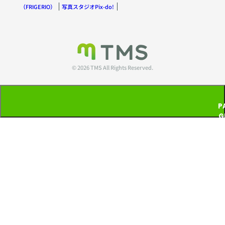
（FRIGERIO）
写真スタジオPix-do!
© 2026 TMS All Rights Reserved.
P
G
T
P