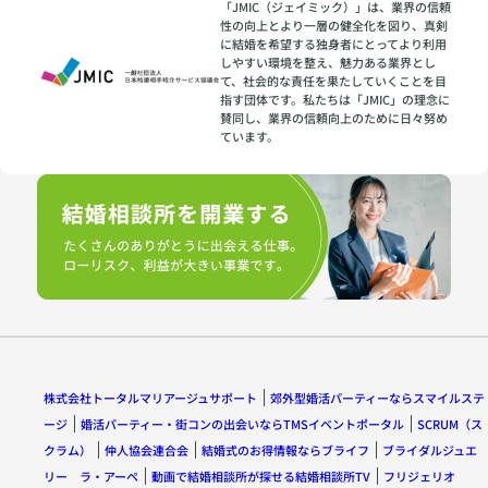
「JMIC（ジェイミック）」は、業界の信頼
性の向上とより一層の健全化を図り、真剣
に結婚を希望する独身者にとってより利用
しやすい環境を整え、魅力ある業界とし
て、社会的な責任を果たしていくことを目
指す団体です。私たちは「JMIC」の理念に
賛同し、業界の信頼向上のために日々努め
ています。
株式会社トータルマリアージュサポート
郊外型婚活パーティーならスマイルステ
ージ
婚活パーティー・街コンの出会いならTMSイベントポータル
SCRUM（ス
クラム）
仲人協会連合会
結婚式のお得情報ならブライフ
ブライダルジュエ
リー ラ・アーペ
動画で結婚相談所が探せる結婚相談所TV
フリジェリオ