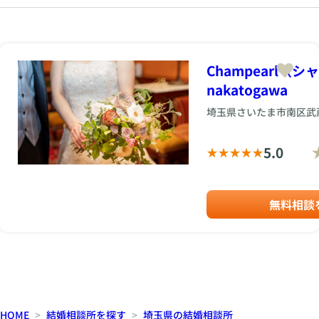
Champearl（
nakatogawa
埼玉県さいたま市南区武
5.0
無料相談
HOME
結婚相談所を探す
埼玉県の結婚相談所